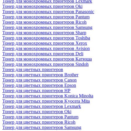
Тонер для монохромных принтеров Lexmark
Тонер для монохромных принтеров Oki
Тонер для монохромных принтеров Panasonic
Тонер для монохромных принтеров Pantum
Тонер для монохромных принтеров Ricoh
Тонер для монохромных принтеров Samsung
Тонер для монохромных принтеров Sharp
Тонер для монохромных принтеров Toshiba
Тонер для монохромных принтеров Xerox
Тонер для монохромных принтеров Avision
Тонер для монохромных принтеров Deli
Тонер для монохромных принтеров Катюша
Тонер для монохромных принтеров Sindoh
Тонер для цветных принтеров
Тонер для цветных принтеров Brother
Тонер для цветных принтеров Canon
Тонер для цветных принтеров Epson
Тонер для цветных принтеров HP
Тонер для цветных принтеров Konica Minolta
Тонер для цветных принтеров Kyocera Mita
Тонер для цветных принтеров Lexmark
Тонер для цветных принтеров Oki
Тонер для цветных принтеров Pantum
Тонер для цветных принтеров Ricoh
Тонер для цветных принтеров Samsung