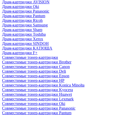
Драм-картриджи AVISION
Драм-картриджи Oki
Драм-картриджи Panasonic
Драм-картриджи Pantum
Драм-картриджи Ricoh
Драм-картриджи Samsung
Драм-картриджи Sharp
Драм-картриджи Toshiba
Драм-картриджи Xerox
Драм-картриджи SINDOH
Драм-картриджи КАТЮША
Драм-картриджи F+
Совместимые тонер-картриджи
Совместимые тонер-картриджи Brother
Совместимые тонер-картриджи Canon
Совместимые тонер-картриджи Deli
Совместимые тонер-картриджи Epson
Совместимые тонер-картриджи HP
Совместимые тонер-картриджи Konica Minolta
Совместимые тонер-картриджи Kyocera
Совместимые тонер-картриджи Huawei
Совместимые тонер-картриджи Lexmark
Совместимые тонер-картриджи Oki
Совместимые тонер-картриджи Panasonic
Совместимые тонер-картриджи Pantum