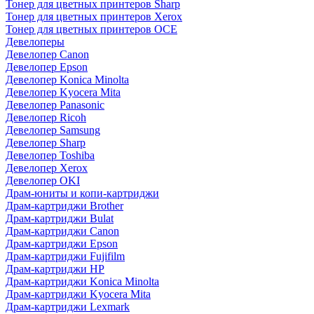
Тонер для цветных принтеров Sharp
Тонер для цветных принтеров Xerox
Тонер для цветных принтеров OCE
Девелоперы
Девелопер Canon
Девелопер Epson
Девелопер Konica Minolta
Девелопер Kyocera Mita
Девелопер Panasonic
Девелопер Ricoh
Девелопер Samsung
Девелопер Sharp
Девелопер Toshiba
Девелопер Xerox
Девелопер OKI
Драм-юниты и копи-картриджи
Драм-картриджи Brother
Драм-картриджи Bulat
Драм-картриджи Canon
Драм-картриджи Epson
Драм-картриджи Fujifilm
Драм-картриджи HP
Драм-картриджи Konica Minolta
Драм-картриджи Kyocera Mita
Драм-картриджи Lexmark