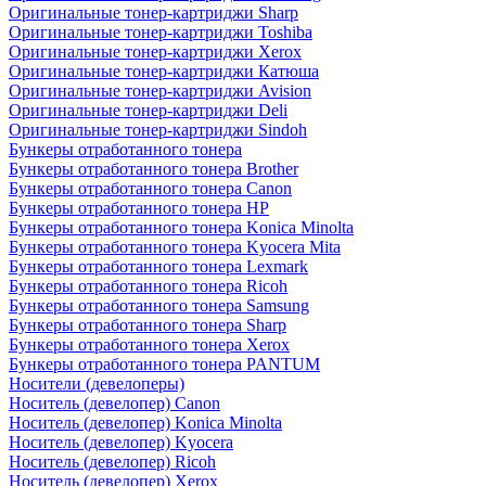
Оригинальные тонер-картриджи Sharp
Оригинальные тонер-картриджи Toshiba
Оригинальные тонер-картриджи Xerox
Оригинальные тонер-картриджи Катюша
Оригинальные тонер-картриджи Avision
Оригинальные тонер-картриджи Deli
Оригинальные тонер-картриджи Sindoh
Бункеры отработанного тонера
Бункеры отработанного тонера Brother
Бункеры отработанного тонера Canon
Бункеры отработанного тонера HP
Бункеры отработанного тонера Konica Minolta
Бункеры отработанного тонера Kyocera Mita
Бункеры отработанного тонера Lexmark
Бункеры отработанного тонера Ricoh
Бункеры отработанного тонера Samsung
Бункеры отработанного тонера Sharp
Бункеры отработанного тонера Xerox
Бункеры отработанного тонера PANTUM
Носители (девелоперы)
Носитель (девелопер) Canon
Носитель (девелопер) Konica Minolta
Носитель (девелопер) Kyocera
Носитель (девелопер) Ricoh
Носитель (девелопер) Xerox