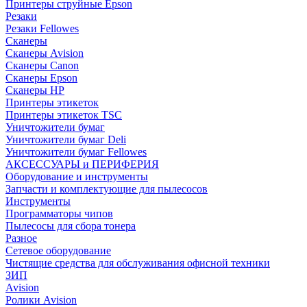
Принтеры струйные Epson
Резаки
Резаки Fellowes
Сканеры
Сканеры Avision
Сканеры Canon
Сканеры Epson
Сканеры HP
Принтеры этикеток
Принтеры этикеток TSC
Уничтожители бумаг
Уничтожители бумаг Deli
Уничтожители бумаг Fellowes
АКСЕССУАРЫ и ПЕРИФЕРИЯ
Оборудование и инструменты
Запчасти и комплектующие для пылесосов
Инструменты
Программаторы чипов
Пылесосы для сбора тонера
Разное
Сетевое оборудование
Чистящие средства для обслуживания офисной техники
ЗИП
Avision
Ролики Avision