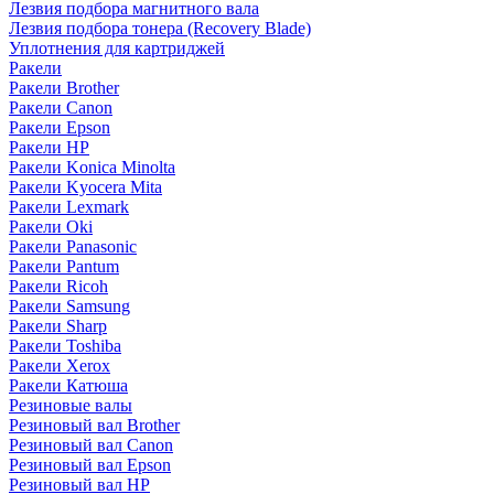
Лезвия подбора магнитного вала
Лезвия подбора тонера (Recovery Blade)
Уплотнения для картриджей
Ракели
Ракели Brother
Ракели Canon
Ракели Epson
Ракели HP
Ракели Konica Minolta
Ракели Kyocera Mita
Ракели Lexmark
Ракели Oki
Ракели Panasonic
Ракели Pantum
Ракели Ricoh
Ракели Samsung
Ракели Sharp
Ракели Toshiba
Ракели Xerox
Ракели Катюша
Резиновые валы
Резиновый вал Brother
Резиновый вал Canon
Резиновый вал Epson
Резиновый вал HP