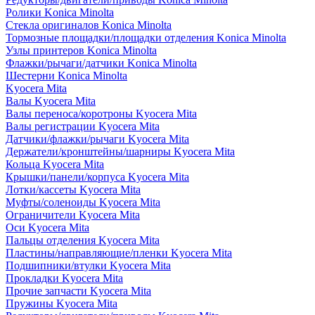
Ролики Konica Minolta
Стекла оригиналов Konica Minolta
Тормозные площадки/площадки отделения Konica Minolta
Узлы принтеров Konica Minolta
Флажки/рычаги/датчики Konica Minolta
Шестерни Konica Minolta
Kyocera Mita
Валы Kyocera Mita
Валы переноса/коротроны Kyocera Mita
Валы регистрации Kyocera Mita
Датчики/флажки/рычаги Kyocera Mita
Держатели/кронштейны/шарниры Kyocera Mita
Кольца Kyocera Mita
Крышки/панели/корпуса Kyocera Mita
Лотки/кассеты Kyocera Mita
Муфты/соленоиды Kyocera Mita
Ограничители Kyocera Mita
Оси Kyocera Mita
Пальцы отделения Kyocera Mita
Пластины/направляющие/пленки Kyocera Mita
Подшипники/втулки Kyocera Mita
Прокладки Kyocera Mita
Прочие запчасти Kyocera Mita
Пружины Kyocera Mita