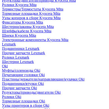
Редукторы/двигатели/приводы Kyocera Mita
Ролики Kyocera Mita
Термистры/Термостаты Kyocera Mita
Тормозные площадки Kyocera Mita
Узлы копиров в сборе Kyocera Mita
Фиксаторы Kyocera Mita
Шестерни/шкивы Kyocera Mita
Шлейфы/кабели Kyocera Mita
Шнеки Kyocera Mita
Электронные компоненты Kyocera Mita
Lexmark
Подшипники Lexmark
Прочие запчасти Lexmark
Ролики Lexmark
Шестерни Lexmark
Oki
Муфты/соленоиды Oki
Печатающие головки Oki
Пластины/держатели/направляющие/кулачки Oki
Подшипники/втулки Oki
Прочие запчасти Oki
Редукторы/приводы/двигатели Oki
Ролики Oki
Тормозные площадки Oki
Узлы принтеров в сборе Oki