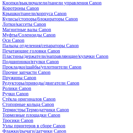
Кнопки/выключалели/панели управления Canon
Коротроны Canon
Крышки/панели/корпуса Canon
Кулисы/стопоры/блокираторы Canon
Лотки/кассеты Canon
Магнитные валы Canon
Муфты/Соленоиды Canon
Оси Canon
Пальцы отделения/сепараторы Canon
Печатающие головки Canon
Пластины/держатели/направляющие/кулачки Canon
Подшипники/втулки Canon
Прокладки/шайбы/уплотнители Canon
Прочие запчасти Canon
Пружины Canon
Редукторы/приводы/двигатели Canon
Ролики Canon
Ручки Canon
Стёкла оригиналов Canon
Стопорные кольца Canon
Термистры/Термодатчики Canon
Тормозные площадки Canon
Тросики Canon
Узлы принтеров в сборе Canon
Флажки/рычаги/датчики Canon