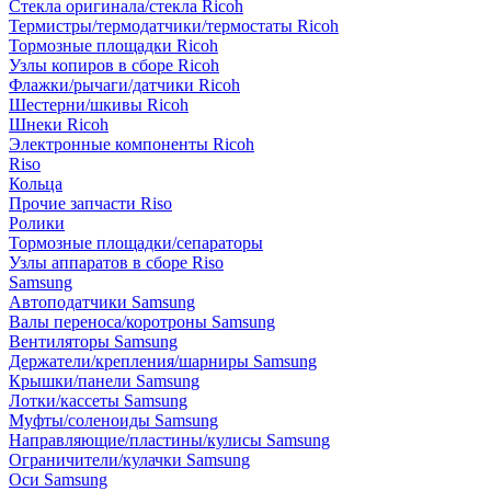
Стекла оригинала/стекла Ricoh
Термистры/термодатчики/термостаты Ricoh
Тормозные площадки Ricoh
Узлы копиров в сборе Ricoh
Флажки/рычаги/датчики Ricoh
Шестерни/шкивы Ricoh
Шнеки Ricoh
Электронные компоненты Ricoh
Riso
Кольца
Прочие запчасти Riso
Ролики
Тормозные площадки/сепараторы
Узлы аппаратов в сборе Riso
Samsung
Автоподатчики Samsung
Валы переноса/коротроны Samsung
Вентиляторы Samsung
Держатели/крепления/шарниры Samsung
Крышки/панели Samsung
Лотки/кассеты Samsung
Муфты/соленоиды Samsung
Направляющие/пластины/кулисы Samsung
Ограничители/кулачки Samsung
Оси Samsung