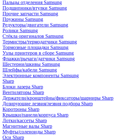
Пальцы отделения Samsung
Подшипники/втулки Samsung
Прочие запчасти Samsung
Пружины Samsung
Редукторы/двигатели Samsung
Ролики Samsung
Стёкла оригиналов Samsung
Термистры/термодатчики Samsung
Тормозные площадки Samsung
Узлы принтеров в сборе Samsung
Флажки/рычаги/датчики Samsung
Шестерни/шкивы Samsung
Шлейфы/кабели Samsung
Электронные компоненты Samsung
Sharp
Блоки лазера Sharp
Вентиляторы Sharp
Держатели/кронштейны/фиксаторы/шарниры Sharp
Дозирующие лезвия/лезвия подбора Sharp
Коротроны Sharp
Крышки/панели/корпуса Sharp
Лотки/кассеты Sharp
Магнитные валы Sharp
Муфты/соленоиды Sharp
Оси Sharp