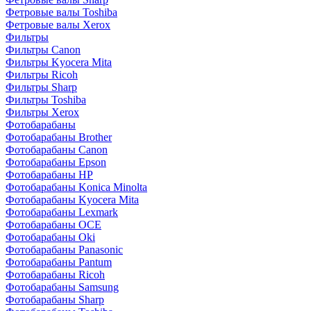
Фетровые валы Toshiba
Фетровые валы Xerox
Фильтры
Фильтры Canon
Фильтры Kyocera Mita
Фильтры Ricoh
Фильтры Sharp
Фильтры Toshiba
Фильтры Xerox
Фотобарабаны
Фотобарабаны Brother
Фотобарабаны Canon
Фотобарабаны Epson
Фотобарабаны HP
Фотобарабаны Konica Minolta
Фотобарабаны Kyocera Mita
Фотобарабаны Lexmark
Фотобарабаны OCE
Фотобарабаны Oki
Фотобарабаны Panasonic
Фотобарабаны Pantum
Фотобарабаны Ricoh
Фотобарабаны Samsung
Фотобарабаны Sharp