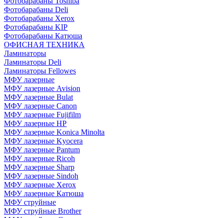
Фотобарабаны Toshiba
Фотобарабаны Deli
Фотобарабаны Xerox
Фотобарабаны KIP
Фотобарабаны Катюша
ОФИСНАЯ ТЕХНИКА
Ламинаторы
Ламинаторы Deli
Ламинаторы Fellowes
МФУ лазерные
МФУ лазерные Avision
МФУ лазерные Bulat
МФУ лазерные Canon
МФУ лазерные Fujifilm
МФУ лазерные HP
МФУ лазерные Konica Minolta
МФУ лазерные Kyocera
МФУ лазерные Pantum
МФУ лазерные Ricoh
МФУ лазерные Sharp
МФУ лазерные Sindoh
МФУ лазерные Xerox
МФУ лазерные Катюша
МФУ струйные
МФУ струйные Brother