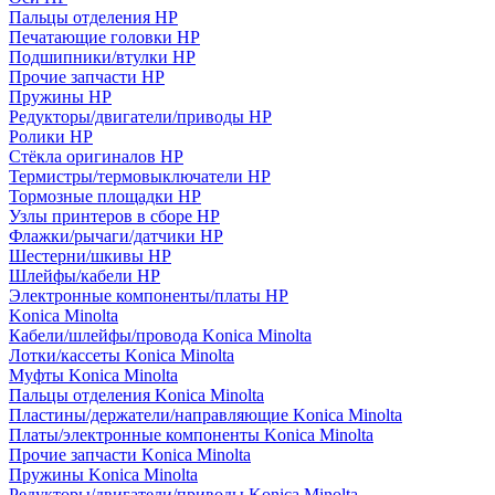
Пальцы отделения HP
Печатающие головки HP
Подшипники/втулки HP
Прочие запчасти HP
Пружины HP
Редукторы/двигатели/приводы HP
Ролики HP
Стёкла оригиналов HP
Термистры/термовыключатели HP
Тормозные площадки HP
Узлы принтеров в сборе HP
Флажки/рычаги/датчики HP
Шестерни/шкивы HP
Шлейфы/кабели HP
Электронные компоненты/платы HP
Konica Minolta
Кабели/шлейфы/провода Konica Minolta
Лотки/кассеты Konica Minolta
Муфты Konica Minolta
Пальцы отделения Konica Minolta
Пластины/держатели/направляющие Konica Minolta
Платы/электронные компоненты Konica Minolta
Прочие запчасти Konica Minolta
Пружины Konica Minolta
Редукторы/двигатели/приводы Konica Minolta