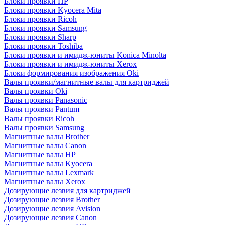
Блоки проявки HP
Блоки проявки Kyocera Mita
Блоки проявки Ricoh
Блоки проявки Samsung
Блоки проявки Sharp
Блоки проявки Toshiba
Блоки проявки и имидж-юниты Konica Minolta
Блоки проявки и имидж-юниты Xerox
Блоки формирования изображения Oki
Валы проявки/магнитные валы для картриджей
Валы проявки Oki
Валы проявки Panasonic
Валы проявки Pantum
Валы проявки Ricoh
Валы проявки Samsung
Магнитные валы Brother
Магнитные валы Canon
Магнитные валы HP
Магнитные валы Kyocera
Магнитные валы Lexmark
Магнитные валы Xerox
Дозирующие лезвия для картриджей
Дозирующие лезвия Brother
Дозирующие лезвия Avision
Дозирующие лезвия Canon