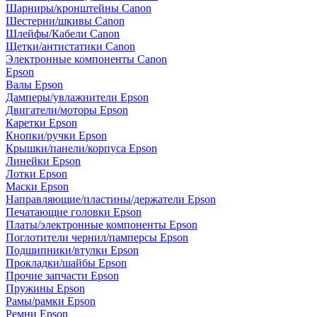
Шарниры/кронштейны Canon
Шестерни/шкивы Canon
Шлейфы/Кабели Canon
Щетки/антистатики Canon
Электронные компоненты Canon
Epson
Валы Epson
Дамперы/увлажнители Epson
Двигатели/моторы Epson
Каретки Epson
Кнопки/ручки Epson
Крышки/панели/корпуса Epson
Линейки Epson
Лотки Epson
Маски Epson
Направляющие/пластины/держатели Epson
Печатающие головки Epson
Платы/электронные компоненты Epson
Поглотители чернил/памперсы Epson
Подшипники/втулки Epson
Прокладки/шайбы Epson
Прочие запчасти Epson
Пружины Epson
Рамы/рамки Epson
Ремни Epson