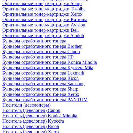
Оригинальные тонер-картриджи Sharp
Оригинальные тонер-картриджи Toshiba
Оригинальные тонер-картриджи Xerox
Оригинальные тонер-картриджи Катюша
Оригинальные тонер-картриджи Avision
Оригинальные тонер-картриджи Deli
Оригинальные тонер-картриджи Sindoh
Бункеры отработанного тонера
Бункеры отработанного тонера Brother
Бункеры отработанного тонера Canon
Бункеры отработанного тонера HP
Бункеры отработанного тонера Konica Minolta
Бункеры отработанного тонера Kyocera Mita
Бункеры отработанного тонера Lexmark
Бункеры отработанного тонера Ricoh
Бункеры отработанного тонера Samsung
Бункеры отработанного тонера Sharp
Бункеры отработанного тонера Xerox
Бункеры отработанного тонера PANTUM
Носители (девелоперы)
Носитель (девелопер) Canon
Носитель (девелопер) Konica Minolta
Носитель (девелопер) Kyocera
Носитель (девелопер) Ricoh
Носитель (девелопер) Xerox