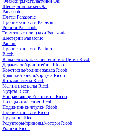
Флажки/рычаги/датчики Oki
Шестерни/шкивы Oki
Panasonic
Платы Panasonic
Прочие запчасти Panasonic
Ролики Panasonic
Тормозные площадки Panasonic
Шестерни Panasonic
Pantum
Прочие запчасти Pantum
Ricoh
Валы очистки/лезвия очистки/Щетки Ricoh
Держатели/кронштейны Ricoh
Коротроны/ролики заряда Ricoh
Крышки/панели/корпуса Ricoh
Лотки/кассеты Ricoh
Магнитные валы Ricoh
Муфты Ricoh
Направляющие/пластины Ricoh
Пальцы отделения Ricoh
Подшипники/втулки Ricoh
Прочие запчасти Ricoh
Пружины Ricoh
Редукторы/приводы/моторы Ricoh
Ролики Ricoh