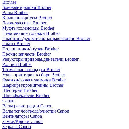
Brother
Боковые крышки Brother
Валы Brother
Крышки/корпусы Brother
Лотки/кассеты Brother
Муфты/соленоиды Brother
Печатающие головки Brother
Пластины/держатели/направляющие Brother
Платы Brother
Подшипники/втулки Brother
Прочие запчасти Brother
Редукторы/приводы/двигатели Brother
Ролики Brother
Тормозные площадки Brother
Узлы принтеров в сборе Brother
Флажки/рычаги/датчики Brother
Шарниры/кронштейны Brother
Шестерни Brother
Шлейфы/кабели Brother
Canon
Валы регистрации Canon
Валы теплоотвода/очистки Canon
Вентиляторы Canon
Замки/Крюки Canon
Зеркала Canon