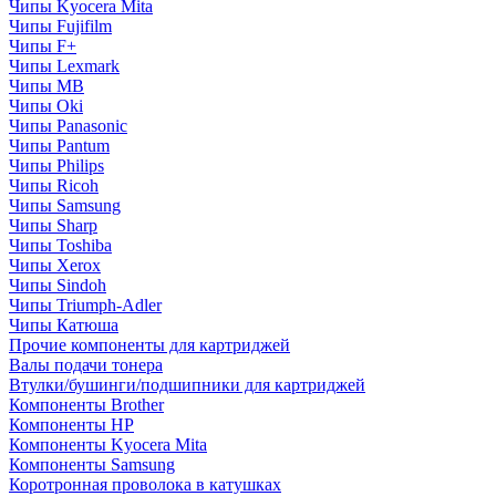
Чипы Kyocera Mita
Чипы Fujifilm
Чипы F+
Чипы Lexmark
Чипы MB
Чипы Oki
Чипы Panasonic
Чипы Pantum
Чипы Philips
Чипы Ricoh
Чипы Samsung
Чипы Sharp
Чипы Toshiba
Чипы Xerox
Чипы Sindoh
Чипы Triumph-Adler
Чипы Катюша
Прочие компоненты для картриджей
Валы подачи тонера
Втулки/бушинги/подшипники для картриджей
Компоненты Brother
Компоненты HP
Компоненты Kyocera Mita
Компоненты Samsung
Коротронная проволока в катушках