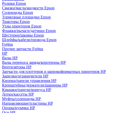
Ролики Epson
Смазки/масла/жидкости Epson
Соленоиды Epson
Тормозные площадки Epson
Тракторы Epson
Узлы принтеров Epson
Флажки/рычаги/датчики Epson
Шестерни/шкивы Epson
Шлейфы/кабели/провода Epson
Fujitsu
Прочие запчасти Fujitsu
HP
Валы HP
Валы переноса заряда/коротроны HP
Вентиляторы HP
Запчасти для плоттеров и широкоформатных принтеров HP
Защелки/ограничители HP
Кнопки/панели управления HP
Кронштейны/держатели/шарниры HP
Крышки/панели/корпуса HP
Лотки/кассеты HP
Муфты/соленоиды HP
Направляющие/пластины HP
Опоры/кулачки HP
Оси HP