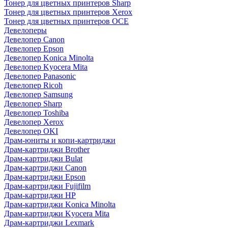
Тонер для цветных принтеров Sharp
Тонер для цветных принтеров Xerox
Тонер для цветных принтеров OCE
Девелоперы
Девелопер Canon
Девелопер Epson
Девелопер Konica Minolta
Девелопер Kyocera Mita
Девелопер Panasonic
Девелопер Ricoh
Девелопер Samsung
Девелопер Sharp
Девелопер Toshiba
Девелопер Xerox
Девелопер OKI
Драм-юниты и копи-картриджи
Драм-картриджи Brother
Драм-картриджи Bulat
Драм-картриджи Canon
Драм-картриджи Epson
Драм-картриджи Fujifilm
Драм-картриджи HP
Драм-картриджи Konica Minolta
Драм-картриджи Kyocera Mita
Драм-картриджи Lexmark