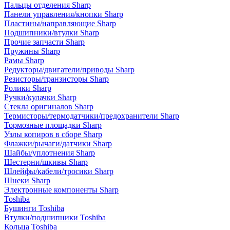
Пальцы отделения Sharp
Панели управления/кнопки Sharp
Пластины/направляющие Sharp
Подшипники/втулки Sharp
Прочие запчасти Sharp
Пружины Sharp
Рамы Sharp
Редукторы/двигатели/приводы Sharp
Резисторы/транзисторы Sharp
Ролики Sharp
Ручки/кулачки Sharp
Стекла оригиналов Sharp
Термисторы/термодатчики/предохранители Sharp
Тормозные площадки Sharp
Узлы копиров в сборе Sharp
Флажки/рычаги/датчики Sharp
Шайбы/уплотнения Sharp
Шестерни/шкивы Sharp
Шлейфы/кабели/тросики Sharp
Шнеки Sharp
Электронные компоненты Sharp
Toshiba
Бушинги Toshiba
Втулки/подшипники Toshiba
Кольца Toshiba