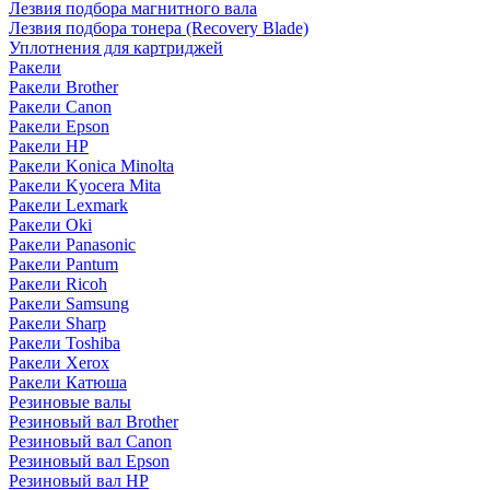
Лезвия подбора магнитного вала
Лезвия подбора тонера (Recovery Blade)
Уплотнения для картриджей
Ракели
Ракели Brother
Ракели Canon
Ракели Epson
Ракели HP
Ракели Konica Minolta
Ракели Kyocera Mita
Ракели Lexmark
Ракели Oki
Ракели Panasonic
Ракели Pantum
Ракели Ricoh
Ракели Samsung
Ракели Sharp
Ракели Toshiba
Ракели Xerox
Ракели Катюша
Резиновые валы
Резиновый вал Brother
Резиновый вал Canon
Резиновый вал Epson
Резиновый вал HP