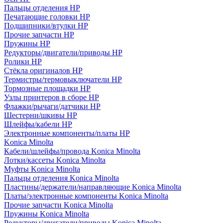
Пальцы отделения HP
Печатающие головки HP
Подшипники/втулки HP
Прочие запчасти HP
Пружины HP
Редукторы/двигатели/приводы HP
Ролики HP
Стёкла оригиналов HP
Термистры/термовыключатели HP
Тормозные площадки HP
Узлы принтеров в сборе HP
Флажки/рычаги/датчики HP
Шестерни/шкивы HP
Шлейфы/кабели HP
Электронные компоненты/платы HP
Konica Minolta
Кабели/шлейфы/провода Konica Minolta
Лотки/кассеты Konica Minolta
Муфты Konica Minolta
Пальцы отделения Konica Minolta
Пластины/держатели/направляющие Konica Minolta
Платы/электронные компоненты Konica Minolta
Прочие запчасти Konica Minolta
Пружины Konica Minolta
Редукторы/двигатели/приводы Konica Minolta