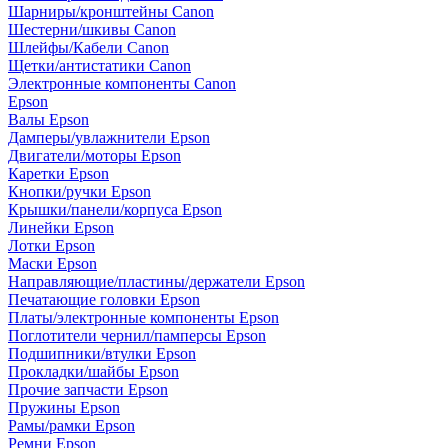
Шарниры/кронштейны Canon
Шестерни/шкивы Canon
Шлейфы/Кабели Canon
Щетки/антистатики Canon
Электронные компоненты Canon
Epson
Валы Epson
Дамперы/увлажнители Epson
Двигатели/моторы Epson
Каретки Epson
Кнопки/ручки Epson
Крышки/панели/корпуса Epson
Линейки Epson
Лотки Epson
Маски Epson
Направляющие/пластины/держатели Epson
Печатающие головки Epson
Платы/электронные компоненты Epson
Поглотители чернил/памперсы Epson
Подшипники/втулки Epson
Прокладки/шайбы Epson
Прочие запчасти Epson
Пружины Epson
Рамы/рамки Epson
Ремни Epson