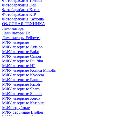
Фотобарабаны Toshiba
Фотобарабаны Deli
Фотобарабаны Xerox
Фотобарабаны KIP
Фотобарабаны Катюша
ОФИСНАЯ ТЕХНИКА
Ламинаторы
Ламинаторы Deli
Ламинаторы Fellowes
МФУ лазерные
МФУ лазерные Avision
МФУ лазерные Bulat
МФУ лазерные Canon
МФУ лазерные Fujifilm
МФУ лазерные HP
МФУ лазерные Konica Minolta
МФУ лазерные Kyocera
МФУ лазерные Pantum
МФУ лазерные Ricoh
МФУ лазерные Sharp
МФУ лазерные Sindoh
МФУ лазерные Xerox
МФУ лазерные Катюша
МФУ струйные
МФУ струйные Brother