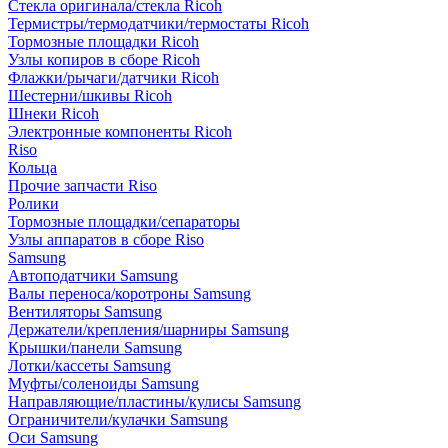
Стекла оригинала/стекла Ricoh
Термистры/термодатчики/термостаты Ricoh
Тормозные площадки Ricoh
Узлы копиров в сборе Ricoh
Флажки/рычаги/датчики Ricoh
Шестерни/шкивы Ricoh
Шнеки Ricoh
Электронные компоненты Ricoh
Riso
Кольца
Прочие запчасти Riso
Ролики
Тормозные площадки/сепараторы
Узлы аппаратов в сборе Riso
Samsung
Автоподатчики Samsung
Валы переноса/коротроны Samsung
Вентиляторы Samsung
Держатели/крепления/шарниры Samsung
Крышки/панели Samsung
Лотки/кассеты Samsung
Муфты/соленоиды Samsung
Направляющие/пластины/кулисы Samsung
Ограничители/кулачки Samsung
Оси Samsung