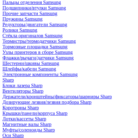
Пальцы отделения Samsung
Подшипники/втулки Samsung
Прочие запчасти Samsung
Пружины Samsung
Редукторы/двигатели Samsung
Ролики Samsung
Стёкла оригиналов Samsung
Термистры/термодатчики Samsung
Тормозные площадки Samsung
Узлы принтеров в сборе Samsung
Флажки/рычаги/датчики Samsung
Шестерни/шкивы Samsung
Шлейфы/кабели Samsung
Электронные компоненты Samsung
Sharp
Блоки лазера Sharp
Вентиляторы Sharp
Держатели/кронштейны/фиксаторы/шарниры Sharp
Дозирующие лезвия/лезвия подбора Sharp
Коротроны Sharp
Крышки/панели/корпуса Sharp
Лотки/кассеты Sharp
Магнитные валы Sharp
Муфты/соленоиды Sharp
Оси Sharp