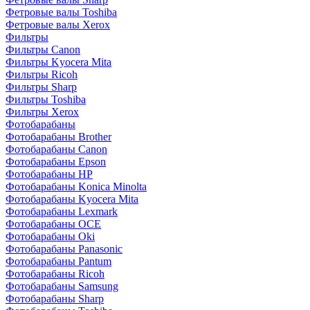
Фетровые валы Toshiba
Фетровые валы Xerox
Фильтры
Фильтры Canon
Фильтры Kyocera Mita
Фильтры Ricoh
Фильтры Sharp
Фильтры Toshiba
Фильтры Xerox
Фотобарабаны
Фотобарабаны Brother
Фотобарабаны Canon
Фотобарабаны Epson
Фотобарабаны HP
Фотобарабаны Konica Minolta
Фотобарабаны Kyocera Mita
Фотобарабаны Lexmark
Фотобарабаны OCE
Фотобарабаны Oki
Фотобарабаны Panasonic
Фотобарабаны Pantum
Фотобарабаны Ricoh
Фотобарабаны Samsung
Фотобарабаны Sharp