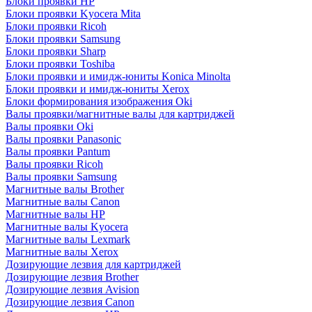
Блоки проявки HP
Блоки проявки Kyocera Mita
Блоки проявки Ricoh
Блоки проявки Samsung
Блоки проявки Sharp
Блоки проявки Toshiba
Блоки проявки и имидж-юниты Konica Minolta
Блоки проявки и имидж-юниты Xerox
Блоки формирования изображения Oki
Валы проявки/магнитные валы для картриджей
Валы проявки Oki
Валы проявки Panasonic
Валы проявки Pantum
Валы проявки Ricoh
Валы проявки Samsung
Магнитные валы Brother
Магнитные валы Canon
Магнитные валы HP
Магнитные валы Kyocera
Магнитные валы Lexmark
Магнитные валы Xerox
Дозирующие лезвия для картриджей
Дозирующие лезвия Brother
Дозирующие лезвия Avision
Дозирующие лезвия Canon