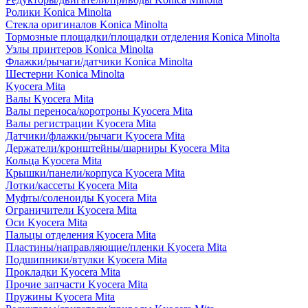
Ролики Konica Minolta
Стекла оригиналов Konica Minolta
Тормозные площадки/площадки отделения Konica Minolta
Узлы принтеров Konica Minolta
Флажки/рычаги/датчики Konica Minolta
Шестерни Konica Minolta
Kyocera Mita
Валы Kyocera Mita
Валы переноса/коротроны Kyocera Mita
Валы регистрации Kyocera Mita
Датчики/флажки/рычаги Kyocera Mita
Держатели/кронштейны/шарниры Kyocera Mita
Кольца Kyocera Mita
Крышки/панели/корпуса Kyocera Mita
Лотки/кассеты Kyocera Mita
Муфты/соленоиды Kyocera Mita
Ограничители Kyocera Mita
Оси Kyocera Mita
Пальцы отделения Kyocera Mita
Пластины/направляющие/пленки Kyocera Mita
Подшипники/втулки Kyocera Mita
Прокладки Kyocera Mita
Прочие запчасти Kyocera Mita
Пружины Kyocera Mita