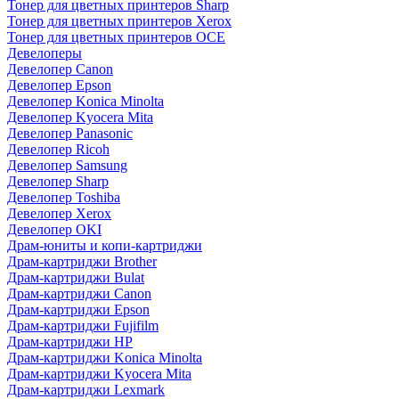
Тонер для цветных принтеров Sharp
Тонер для цветных принтеров Xerox
Тонер для цветных принтеров OCE
Девелоперы
Девелопер Canon
Девелопер Epson
Девелопер Konica Minolta
Девелопер Kyocera Mita
Девелопер Panasonic
Девелопер Ricoh
Девелопер Samsung
Девелопер Sharp
Девелопер Toshiba
Девелопер Xerox
Девелопер OKI
Драм-юниты и копи-картриджи
Драм-картриджи Brother
Драм-картриджи Bulat
Драм-картриджи Canon
Драм-картриджи Epson
Драм-картриджи Fujifilm
Драм-картриджи HP
Драм-картриджи Konica Minolta
Драм-картриджи Kyocera Mita
Драм-картриджи Lexmark