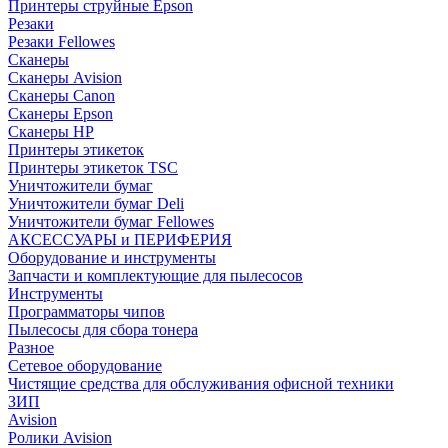
Принтеры струйные Epson
Резаки
Резаки Fellowes
Сканеры
Сканеры Avision
Сканеры Canon
Сканеры Epson
Сканеры HP
Принтеры этикеток
Принтеры этикеток TSC
Уничтожители бумаг
Уничтожители бумаг Deli
Уничтожители бумаг Fellowes
АКСЕССУАРЫ и ПЕРИФЕРИЯ
Оборудование и инструменты
Запчасти и комплектующие для пылесосов
Инструменты
Программаторы чипов
Пылесосы для сбора тонера
Разное
Сетевое оборудование
Чистящие средства для обслуживания офисной техники
ЗИП
Avision
Ролики Avision