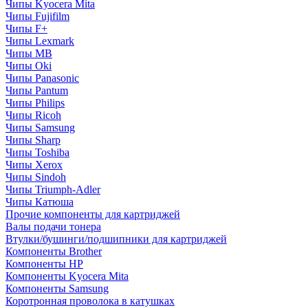
Чипы Kyocera Mita
Чипы Fujifilm
Чипы F+
Чипы Lexmark
Чипы MB
Чипы Oki
Чипы Panasonic
Чипы Pantum
Чипы Philips
Чипы Ricoh
Чипы Samsung
Чипы Sharp
Чипы Toshiba
Чипы Xerox
Чипы Sindoh
Чипы Triumph-Adler
Чипы Катюша
Прочие компоненты для картриджей
Валы подачи тонера
Втулки/бушинги/подшипники для картриджей
Компоненты Brother
Компоненты HP
Компоненты Kyocera Mita
Компоненты Samsung
Коротронная проволока в катушках