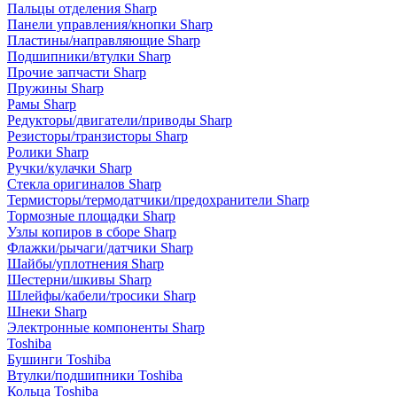
Пальцы отделения Sharp
Панели управления/кнопки Sharp
Пластины/направляющие Sharp
Подшипники/втулки Sharp
Прочие запчасти Sharp
Пружины Sharp
Рамы Sharp
Редукторы/двигатели/приводы Sharp
Резисторы/транзисторы Sharp
Ролики Sharp
Ручки/кулачки Sharp
Стекла оригиналов Sharp
Термисторы/термодатчики/предохранители Sharp
Тормозные площадки Sharp
Узлы копиров в сборе Sharp
Флажки/рычаги/датчики Sharp
Шайбы/уплотнения Sharp
Шестерни/шкивы Sharp
Шлейфы/кабели/тросики Sharp
Шнеки Sharp
Электронные компоненты Sharp
Toshiba
Бушинги Toshiba
Втулки/подшипники Toshiba
Кольца Toshiba