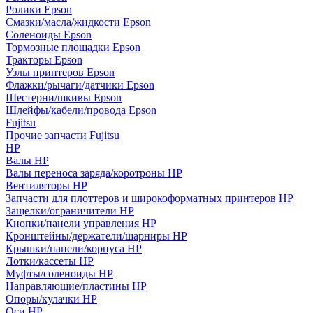
Ролики Epson
Смазки/масла/жидкости Epson
Соленоиды Epson
Тормозные площадки Epson
Тракторы Epson
Узлы принтеров Epson
Флажки/рычаги/датчики Epson
Шестерни/шкивы Epson
Шлейфы/кабели/провода Epson
Fujitsu
Прочие запчасти Fujitsu
HP
Валы HP
Валы переноса заряда/коротроны HP
Вентиляторы HP
Запчасти для плоттеров и широкоформатных принтеров HP
Защелки/ограничители HP
Кнопки/панели управления HP
Кронштейны/держатели/шарниры HP
Крышки/панели/корпуса HP
Лотки/кассеты HP
Муфты/соленоиды HP
Направляющие/пластины HP
Опоры/кулачки HP
Оси HP