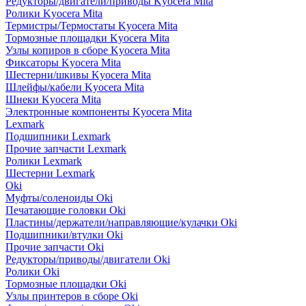
Редукторы/двигатели/приводы Kyocera Mita
Ролики Kyocera Mita
Термистры/Термостаты Kyocera Mita
Тормозные площадки Kyocera Mita
Узлы копиров в сборе Kyocera Mita
Фиксаторы Kyocera Mita
Шестерни/шкивы Kyocera Mita
Шлейфы/кабели Kyocera Mita
Шнеки Kyocera Mita
Электронные компоненты Kyocera Mita
Lexmark
Подшипники Lexmark
Прочие запчасти Lexmark
Ролики Lexmark
Шестерни Lexmark
Oki
Муфты/соленоиды Oki
Печатающие головки Oki
Пластины/держатели/направляющие/кулачки Oki
Подшипники/втулки Oki
Прочие запчасти Oki
Редукторы/приводы/двигатели Oki
Ролики Oki
Тормозные площадки Oki
Узлы принтеров в сборе Oki