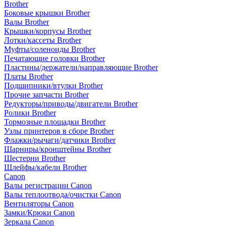
Brother
Боковые крышки Brother
Валы Brother
Крышки/корпусы Brother
Лотки/кассеты Brother
Муфты/соленоиды Brother
Печатающие головки Brother
Пластины/держатели/направляющие Brother
Платы Brother
Подшипники/втулки Brother
Прочие запчасти Brother
Редукторы/приводы/двигатели Brother
Ролики Brother
Тормозные площадки Brother
Узлы принтеров в сборе Brother
Флажки/рычаги/датчики Brother
Шарниры/кронштейны Brother
Шестерни Brother
Шлейфы/кабели Brother
Canon
Валы регистрации Canon
Валы теплоотвода/очистки Canon
Вентиляторы Canon
Замки/Крюки Canon
Зеркала Canon