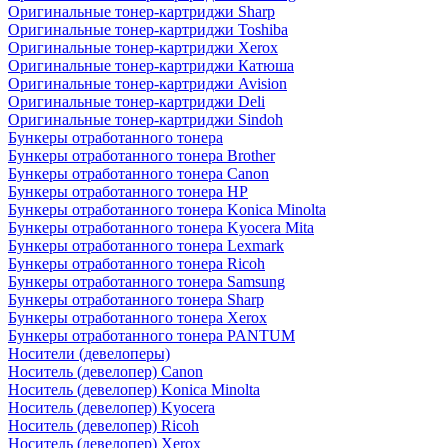
Оригинальные тонер-картриджи Sharp
Оригинальные тонер-картриджи Toshiba
Оригинальные тонер-картриджи Xerox
Оригинальные тонер-картриджи Катюша
Оригинальные тонер-картриджи Avision
Оригинальные тонер-картриджи Deli
Оригинальные тонер-картриджи Sindoh
Бункеры отработанного тонера
Бункеры отработанного тонера Brother
Бункеры отработанного тонера Canon
Бункеры отработанного тонера HP
Бункеры отработанного тонера Konica Minolta
Бункеры отработанного тонера Kyocera Mita
Бункеры отработанного тонера Lexmark
Бункеры отработанного тонера Ricoh
Бункеры отработанного тонера Samsung
Бункеры отработанного тонера Sharp
Бункеры отработанного тонера Xerox
Бункеры отработанного тонера PANTUM
Носители (девелоперы)
Носитель (девелопер) Canon
Носитель (девелопер) Konica Minolta
Носитель (девелопер) Kyocera
Носитель (девелопер) Ricoh
Носитель (девелопер) Xerox