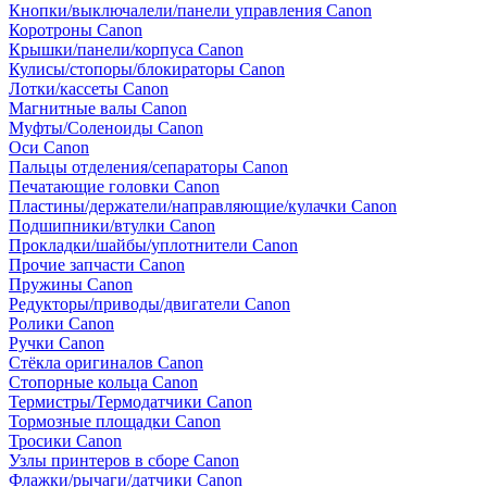
Кнопки/выключалели/панели управления Canon
Коротроны Canon
Крышки/панели/корпуса Canon
Кулисы/стопоры/блокираторы Canon
Лотки/кассеты Canon
Магнитные валы Canon
Муфты/Соленоиды Canon
Оси Canon
Пальцы отделения/сепараторы Canon
Печатающие головки Canon
Пластины/держатели/направляющие/кулачки Canon
Подшипники/втулки Canon
Прокладки/шайбы/уплотнители Canon
Прочие запчасти Canon
Пружины Canon
Редукторы/приводы/двигатели Canon
Ролики Canon
Ручки Canon
Стёкла оригиналов Canon
Стопорные кольца Canon
Термистры/Термодатчики Canon
Тормозные площадки Canon
Тросики Canon
Узлы принтеров в сборе Canon
Флажки/рычаги/датчики Canon