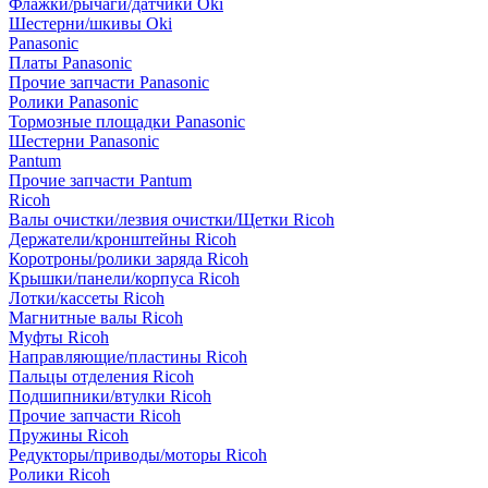
Флажки/рычаги/датчики Oki
Шестерни/шкивы Oki
Panasonic
Платы Panasonic
Прочие запчасти Panasonic
Ролики Panasonic
Тормозные площадки Panasonic
Шестерни Panasonic
Pantum
Прочие запчасти Pantum
Ricoh
Валы очистки/лезвия очистки/Щетки Ricoh
Держатели/кронштейны Ricoh
Коротроны/ролики заряда Ricoh
Крышки/панели/корпуса Ricoh
Лотки/кассеты Ricoh
Магнитные валы Ricoh
Муфты Ricoh
Направляющие/пластины Ricoh
Пальцы отделения Ricoh
Подшипники/втулки Ricoh
Прочие запчасти Ricoh
Пружины Ricoh
Редукторы/приводы/моторы Ricoh
Ролики Ricoh