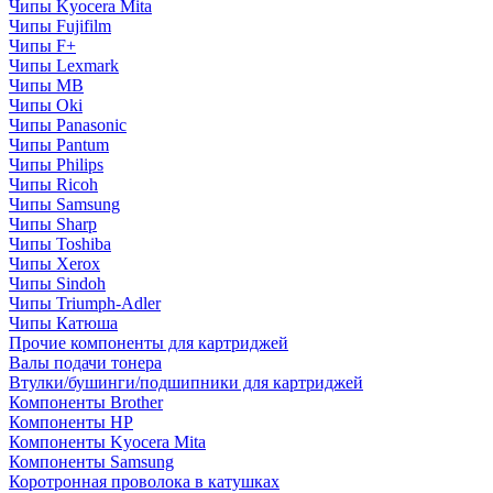
Чипы Kyocera Mita
Чипы Fujifilm
Чипы F+
Чипы Lexmark
Чипы MB
Чипы Oki
Чипы Panasonic
Чипы Pantum
Чипы Philips
Чипы Ricoh
Чипы Samsung
Чипы Sharp
Чипы Toshiba
Чипы Xerox
Чипы Sindoh
Чипы Triumph-Adler
Чипы Катюша
Прочие компоненты для картриджей
Валы подачи тонера
Втулки/бушинги/подшипники для картриджей
Компоненты Brother
Компоненты HP
Компоненты Kyocera Mita
Компоненты Samsung
Коротронная проволока в катушках