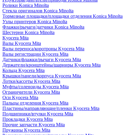
Ролики Konica Minolta
Стекла оригиналов Konica Minolta
Тормозные площадки/площадки отделения Konica Minolta
Узлы принтеров Konica Minolta
Флажки/рычаги/датчики Konica Minolta
Шестерни Konica Minolta
Kyocera Mita
Валы Kyocera Mita
Валы переноса/коротроны Kyocera Mita
Валы регистрации Kyocera Mita
Датчики/флажки/рычаги Kyocera Mita
Держатели/кронштейны/шарниры Kyocera Mita
Кольца Kyocera Mita
Крышки/панели/корпуса Kyocera Mita
Лотки/кассеты Kyocera Mita
Муфты/соленоиды Kyocera Mita
Ограничители Kyocera Mita
Оси Kyocera Mita
Пальцы отделения Kyocera Mita
Пластины/направляющие/пленки Kyocera Mita
Подшипники/втулки Kyocera Mita
Прокладки Kyocera Mita
Прочие запчасти Kyocera Mita
Пружины Kyocera Mita