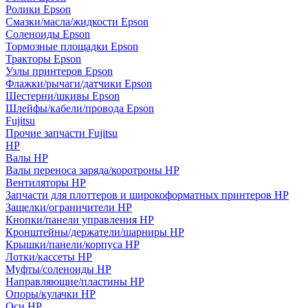
Ролики Epson
Смазки/масла/жидкости Epson
Соленоиды Epson
Тормозные площадки Epson
Тракторы Epson
Узлы принтеров Epson
Флажки/рычаги/датчики Epson
Шестерни/шкивы Epson
Шлейфы/кабели/провода Epson
Fujitsu
Прочие запчасти Fujitsu
HP
Валы HP
Валы переноса заряда/коротроны HP
Вентиляторы HP
Запчасти для плоттеров и широкоформатных принтеров HP
Защелки/ограничители HP
Кнопки/панели управления HP
Кронштейны/держатели/шарниры HP
Крышки/панели/корпуса HP
Лотки/кассеты HP
Муфты/соленоиды HP
Направляющие/пластины HP
Опоры/кулачки HP
Оси HP