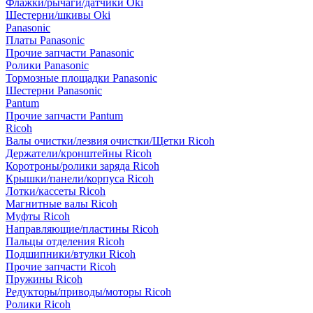
Флажки/рычаги/датчики Oki
Шестерни/шкивы Oki
Panasonic
Платы Panasonic
Прочие запчасти Panasonic
Ролики Panasonic
Тормозные площадки Panasonic
Шестерни Panasonic
Pantum
Прочие запчасти Pantum
Ricoh
Валы очистки/лезвия очистки/Щетки Ricoh
Держатели/кронштейны Ricoh
Коротроны/ролики заряда Ricoh
Крышки/панели/корпуса Ricoh
Лотки/кассеты Ricoh
Магнитные валы Ricoh
Муфты Ricoh
Направляющие/пластины Ricoh
Пальцы отделения Ricoh
Подшипники/втулки Ricoh
Прочие запчасти Ricoh
Пружины Ricoh
Редукторы/приводы/моторы Ricoh
Ролики Ricoh