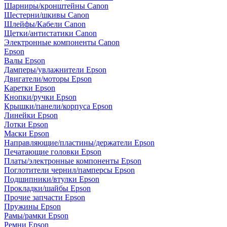
Шарниры/кронштейны Canon
Шестерни/шкивы Canon
Шлейфы/Кабели Canon
Щетки/антистатики Canon
Электронные компоненты Canon
Epson
Валы Epson
Дамперы/увлажнители Epson
Двигатели/моторы Epson
Каретки Epson
Кнопки/ручки Epson
Крышки/панели/корпуса Epson
Линейки Epson
Лотки Epson
Маски Epson
Направляющие/пластины/держатели Epson
Печатающие головки Epson
Платы/электронные компоненты Epson
Поглотители чернил/памперсы Epson
Подшипники/втулки Epson
Прокладки/шайбы Epson
Прочие запчасти Epson
Пружины Epson
Рамы/рамки Epson
Ремни Epson