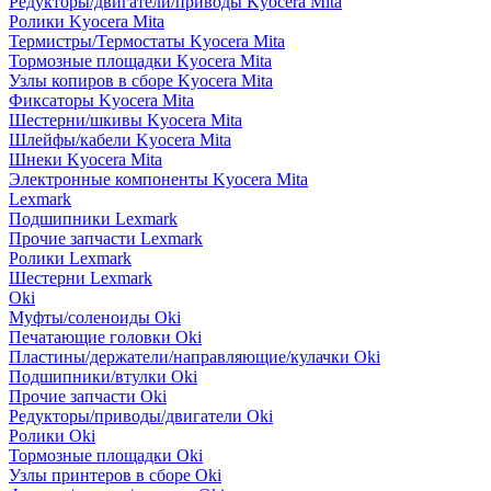
Редукторы/двигатели/приводы Kyocera Mita
Ролики Kyocera Mita
Термистры/Термостаты Kyocera Mita
Тормозные площадки Kyocera Mita
Узлы копиров в сборе Kyocera Mita
Фиксаторы Kyocera Mita
Шестерни/шкивы Kyocera Mita
Шлейфы/кабели Kyocera Mita
Шнеки Kyocera Mita
Электронные компоненты Kyocera Mita
Lexmark
Подшипники Lexmark
Прочие запчасти Lexmark
Ролики Lexmark
Шестерни Lexmark
Oki
Муфты/соленоиды Oki
Печатающие головки Oki
Пластины/держатели/направляющие/кулачки Oki
Подшипники/втулки Oki
Прочие запчасти Oki
Редукторы/приводы/двигатели Oki
Ролики Oki
Тормозные площадки Oki
Узлы принтеров в сборе Oki