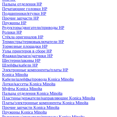
Пальцы отделения HP
Печатающие головки HP
Подшипники/втулки HP
Прочие запчасти HP
Пружины HP
Редукторы/двигатели/приводы HP
Ролики HP
Стёкла оригиналов HP
Термистры/термовыключатели HP
Тормозные площадки HP
Узлы принтеров в сборе HP
Флажки/рычаги/датчики HP
Шестерни/шкивы HP
Шлейфы/кабели HP
Электронные компоненты/платы HP
Konica Minolta
Кабели/шлейфы/провода Konica Minolta
Лотки/кассеты Konica Minolta
Муфты Konica Minolta
Пальцы отделения Konica Minolta
Пластины/держатели/направляющие Konica Minolta
Платы/электронные компоненты Konica Minolta
Прочие запчасти Konica Minolta
Пружины Konica Minolta
Редукторы/двигатели/приводы Konica Minolta