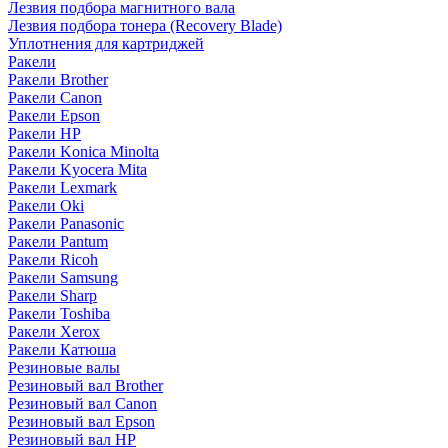
Лезвия подбора магнитного вала
Лезвия подбора тонера (Recovery Blade)
Уплотнения для картриджей
Ракели
Ракели Brother
Ракели Canon
Ракели Epson
Ракели HP
Ракели Konica Minolta
Ракели Kyocera Mita
Ракели Lexmark
Ракели Oki
Ракели Panasonic
Ракели Pantum
Ракели Ricoh
Ракели Samsung
Ракели Sharp
Ракели Toshiba
Ракели Xerox
Ракели Катюша
Резиновые валы
Резиновый вал Brother
Резиновый вал Canon
Резиновый вал Epson
Резиновый вал HP