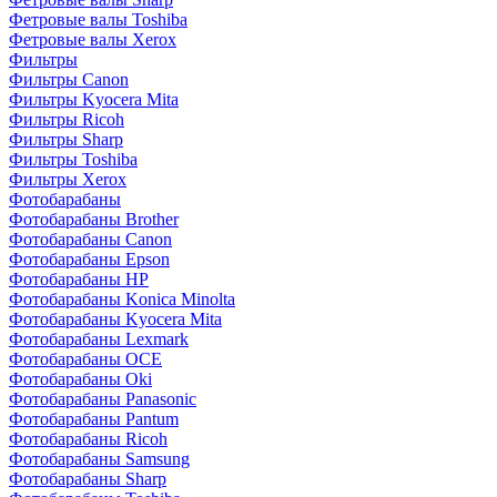
Фетровые валы Toshiba
Фетровые валы Xerox
Фильтры
Фильтры Canon
Фильтры Kyocera Mita
Фильтры Ricoh
Фильтры Sharp
Фильтры Toshiba
Фильтры Xerox
Фотобарабаны
Фотобарабаны Brother
Фотобарабаны Canon
Фотобарабаны Epson
Фотобарабаны HP
Фотобарабаны Konica Minolta
Фотобарабаны Kyocera Mita
Фотобарабаны Lexmark
Фотобарабаны OCE
Фотобарабаны Oki
Фотобарабаны Panasonic
Фотобарабаны Pantum
Фотобарабаны Ricoh
Фотобарабаны Samsung
Фотобарабаны Sharp