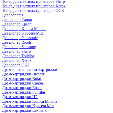
Тонер для цветных принтеров Sharp
Тонер для цветных принтеров Xerox
Тонер для цветных принтеров OCE
Девелоперы
Девелопер Canon
Девелопер Epson
Девелопер Konica Minolta
Девелопер Kyocera Mita
Девелопер Panasonic
Девелопер Ricoh
Девелопер Samsung
Девелопер Sharp
Девелопер Toshiba
Девелопер Xerox
Девелопер OKI
Драм-юниты и копи-картриджи
Драм-картриджи Brother
Драм-картриджи Bulat
Драм-картриджи Canon
Драм-картриджи Epson
Драм-картриджи Fujifilm
Драм-картриджи HP
Драм-картриджи Konica Minolta
Драм-картриджи Kyocera Mita
Драм-картриджи Lexmark