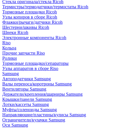
Стекла оригинала/стекла Ricoh
Термистры/термодатчики/термостаты Ricoh
Тормозные площадки Ricoh
Узлы копиров в сборе Ricoh
Флажки/рычаги/датчики Ricoh
Шестерни/шкивы Ricoh
Шнеки Ricoh
Электронные компоненты Ricoh
Riso
Кольца
Прочие запчасти Riso
Ролики
Тормозные площадки/сепараторы
Узлы аппаратов в сборе Riso
Samsung
Автоподатчики Samsung
Валы переноса/коротроны Samsung
Вентиляторы Samsung
Держатели/крепления/шарниры Samsung
Крышки/панели Samsung
Лотки/кассеты Samsung
Муфты/соленоиды Samsung
Направляющие/пластины/кулисы Samsung
Ограничители/кулачки Samsung
Оси Samsung