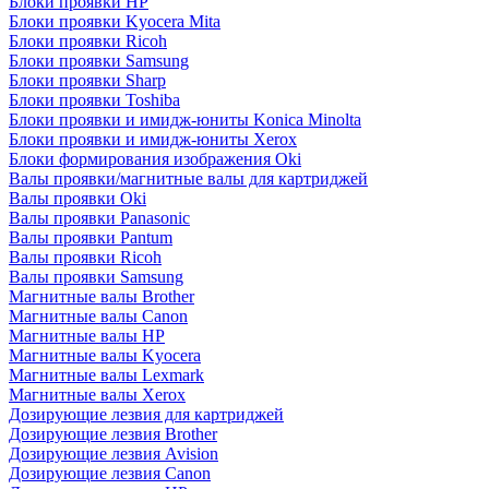
Блоки проявки HP
Блоки проявки Kyocera Mita
Блоки проявки Ricoh
Блоки проявки Samsung
Блоки проявки Sharp
Блоки проявки Toshiba
Блоки проявки и имидж-юниты Konica Minolta
Блоки проявки и имидж-юниты Xerox
Блоки формирования изображения Oki
Валы проявки/магнитные валы для картриджей
Валы проявки Oki
Валы проявки Panasonic
Валы проявки Pantum
Валы проявки Ricoh
Валы проявки Samsung
Магнитные валы Brother
Магнитные валы Canon
Магнитные валы HP
Магнитные валы Kyocera
Магнитные валы Lexmark
Магнитные валы Xerox
Дозирующие лезвия для картриджей
Дозирующие лезвия Brother
Дозирующие лезвия Avision
Дозирующие лезвия Canon