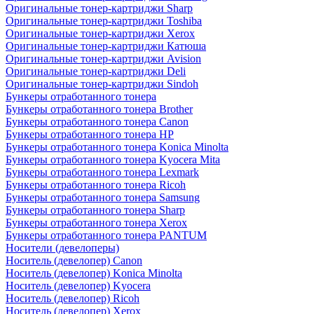
Оригинальные тонер-картриджи Sharp
Оригинальные тонер-картриджи Toshiba
Оригинальные тонер-картриджи Xerox
Оригинальные тонер-картриджи Катюша
Оригинальные тонер-картриджи Avision
Оригинальные тонер-картриджи Deli
Оригинальные тонер-картриджи Sindoh
Бункеры отработанного тонера
Бункеры отработанного тонера Brother
Бункеры отработанного тонера Canon
Бункеры отработанного тонера HP
Бункеры отработанного тонера Konica Minolta
Бункеры отработанного тонера Kyocera Mita
Бункеры отработанного тонера Lexmark
Бункеры отработанного тонера Ricoh
Бункеры отработанного тонера Samsung
Бункеры отработанного тонера Sharp
Бункеры отработанного тонера Xerox
Бункеры отработанного тонера PANTUM
Носители (девелоперы)
Носитель (девелопер) Canon
Носитель (девелопер) Konica Minolta
Носитель (девелопер) Kyocera
Носитель (девелопер) Ricoh
Носитель (девелопер) Xerox