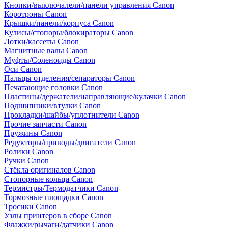
Кнопки/выключалели/панели управления Canon
Коротроны Canon
Крышки/панели/корпуса Canon
Кулисы/стопоры/блокираторы Canon
Лотки/кассеты Canon
Магнитные валы Canon
Муфты/Соленоиды Canon
Оси Canon
Пальцы отделения/сепараторы Canon
Печатающие головки Canon
Пластины/держатели/направляющие/кулачки Canon
Подшипники/втулки Canon
Прокладки/шайбы/уплотнители Canon
Прочие запчасти Canon
Пружины Canon
Редукторы/приводы/двигатели Canon
Ролики Canon
Ручки Canon
Стёкла оригиналов Canon
Стопорные кольца Canon
Термистры/Термодатчики Canon
Тормозные площадки Canon
Тросики Canon
Узлы принтеров в сборе Canon
Флажки/рычаги/датчики Canon