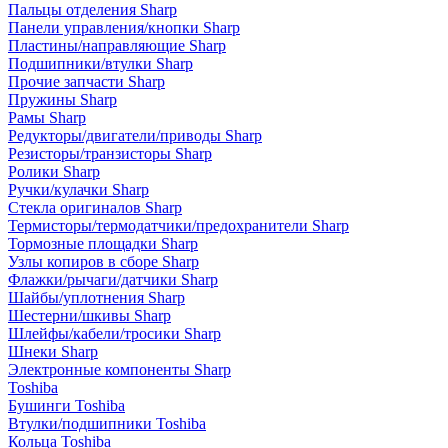
Пальцы отделения Sharp
Панели управления/кнопки Sharp
Пластины/направляющие Sharp
Подшипники/втулки Sharp
Прочие запчасти Sharp
Пружины Sharp
Рамы Sharp
Редукторы/двигатели/приводы Sharp
Резисторы/транзисторы Sharp
Ролики Sharp
Ручки/кулачки Sharp
Стекла оригиналов Sharp
Термисторы/термодатчики/предохранители Sharp
Тормозные площадки Sharp
Узлы копиров в сборе Sharp
Флажки/рычаги/датчики Sharp
Шайбы/уплотнения Sharp
Шестерни/шкивы Sharp
Шлейфы/кабели/тросики Sharp
Шнеки Sharp
Электронные компоненты Sharp
Toshiba
Бушинги Toshiba
Втулки/подшипники Toshiba
Кольца Toshiba