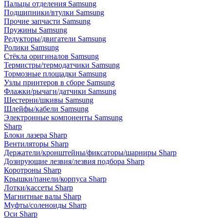
Пальцы отделения Samsung
Подшипники/втулки Samsung
Прочие запчасти Samsung
Пружины Samsung
Редукторы/двигатели Samsung
Ролики Samsung
Стёкла оригиналов Samsung
Термистры/термодатчики Samsung
Тормозные площадки Samsung
Узлы принтеров в сборе Samsung
Флажки/рычаги/датчики Samsung
Шестерни/шкивы Samsung
Шлейфы/кабели Samsung
Электронные компоненты Samsung
Sharp
Блоки лазера Sharp
Вентиляторы Sharp
Держатели/кронштейны/фиксаторы/шарниры Sharp
Дозирующие лезвия/лезвия подбора Sharp
Коротроны Sharp
Крышки/панели/корпуса Sharp
Лотки/кассеты Sharp
Магнитные валы Sharp
Муфты/соленоиды Sharp
Оси Sharp