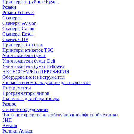
Принтеры струйные Epson
Резаки
Резаки Fellowes
Сканеры
Сканеры Avision
Сканеры Canon
Сканеры Epson
Сканеры HP
Принтеры этикеток
Принтеры этикеток TSC
Уничтожители бумаг
Уничтожители бумаг Deli
Уничтожители бумаг Fellowes
АКСЕССУАРЫ и ПЕРИФЕРИЯ
Оборудование и инструменты
Запчасти и комплектующие для пылесосов
Инструменты
Программаторы чипов
Пылесосы для сбора тонера
Разное
Сетевое оборудование
Чистящие средства для обслуживания офисной техники
ЗИП
Avision
Ролики Avision