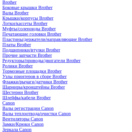
Brother
Боковые крышки Brother
Валы Brother
Крышки/корпусы Brother
Лотки/кассеты Brother
Муфты/соленоиды Brother
Печатающие головки Brother
Пластины/держатели/направляющие Brother
Платы Brother
Подшипники/втулки Brother
Прочие запчасти Brother
Редукторы/приводы/двигатели Brother
Ролики Brother
Тормозные площадки Brother
Узлы принтеров в сборе Brother
Флажки/рычаги/датчики Brother
Шарниры/кронштейны Brother
Шестерни Brother
Шлейфы/кабели Brother
Canon
Валы регистрации Canon
Валы теплоотвода/очистки Canon
Вентиляторы Canon
Замки/Крюки Canon
Зеркала Canon