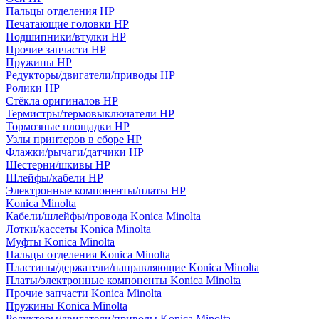
Пальцы отделения HP
Печатающие головки HP
Подшипники/втулки HP
Прочие запчасти HP
Пружины HP
Редукторы/двигатели/приводы HP
Ролики HP
Стёкла оригиналов HP
Термистры/термовыключатели HP
Тормозные площадки HP
Узлы принтеров в сборе HP
Флажки/рычаги/датчики HP
Шестерни/шкивы HP
Шлейфы/кабели HP
Электронные компоненты/платы HP
Konica Minolta
Кабели/шлейфы/провода Konica Minolta
Лотки/кассеты Konica Minolta
Муфты Konica Minolta
Пальцы отделения Konica Minolta
Пластины/держатели/направляющие Konica Minolta
Платы/электронные компоненты Konica Minolta
Прочие запчасти Konica Minolta
Пружины Konica Minolta
Редукторы/двигатели/приводы Konica Minolta