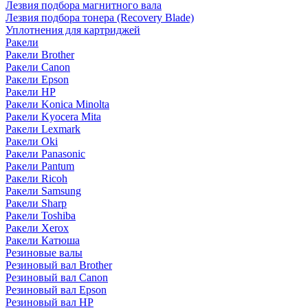
Лезвия подбора магнитного вала
Лезвия подбора тонера (Recovery Blade)
Уплотнения для картриджей
Ракели
Ракели Brother
Ракели Canon
Ракели Epson
Ракели HP
Ракели Konica Minolta
Ракели Kyocera Mita
Ракели Lexmark
Ракели Oki
Ракели Panasonic
Ракели Pantum
Ракели Ricoh
Ракели Samsung
Ракели Sharp
Ракели Toshiba
Ракели Xerox
Ракели Катюша
Резиновые валы
Резиновый вал Brother
Резиновый вал Canon
Резиновый вал Epson
Резиновый вал HP