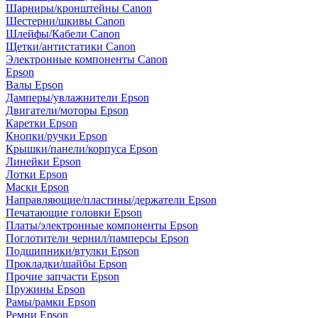
Шарниры/кронштейны Canon
Шестерни/шкивы Canon
Шлейфы/Кабели Canon
Щетки/антистатики Canon
Электронные компоненты Canon
Epson
Валы Epson
Дамперы/увлажнители Epson
Двигатели/моторы Epson
Каретки Epson
Кнопки/ручки Epson
Крышки/панели/корпуса Epson
Линейки Epson
Лотки Epson
Маски Epson
Направляющие/пластины/держатели Epson
Печатающие головки Epson
Платы/электронные компоненты Epson
Поглотители чернил/памперсы Epson
Подшипники/втулки Epson
Прокладки/шайбы Epson
Прочие запчасти Epson
Пружины Epson
Рамы/рамки Epson
Ремни Epson