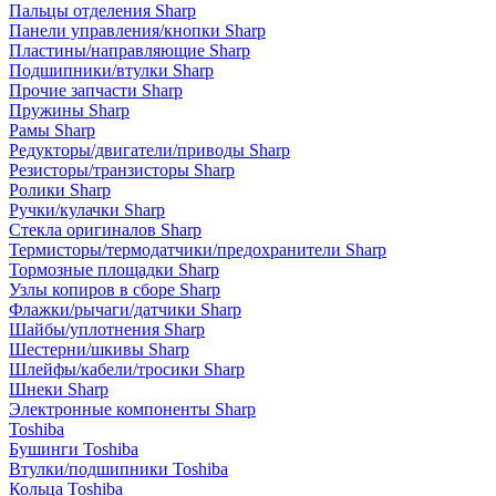
Пальцы отделения Sharp
Панели управления/кнопки Sharp
Пластины/направляющие Sharp
Подшипники/втулки Sharp
Прочие запчасти Sharp
Пружины Sharp
Рамы Sharp
Редукторы/двигатели/приводы Sharp
Резисторы/транзисторы Sharp
Ролики Sharp
Ручки/кулачки Sharp
Стекла оригиналов Sharp
Термисторы/термодатчики/предохранители Sharp
Тормозные площадки Sharp
Узлы копиров в сборе Sharp
Флажки/рычаги/датчики Sharp
Шайбы/уплотнения Sharp
Шестерни/шкивы Sharp
Шлейфы/кабели/тросики Sharp
Шнеки Sharp
Электронные компоненты Sharp
Toshiba
Бушинги Toshiba
Втулки/подшипники Toshiba
Кольца Toshiba