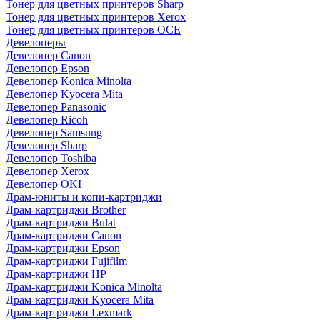
Тонер для цветных принтеров Sharp
Тонер для цветных принтеров Xerox
Тонер для цветных принтеров OCE
Девелоперы
Девелопер Canon
Девелопер Epson
Девелопер Konica Minolta
Девелопер Kyocera Mita
Девелопер Panasonic
Девелопер Ricoh
Девелопер Samsung
Девелопер Sharp
Девелопер Toshiba
Девелопер Xerox
Девелопер OKI
Драм-юниты и копи-картриджи
Драм-картриджи Brother
Драм-картриджи Bulat
Драм-картриджи Canon
Драм-картриджи Epson
Драм-картриджи Fujifilm
Драм-картриджи HP
Драм-картриджи Konica Minolta
Драм-картриджи Kyocera Mita
Драм-картриджи Lexmark