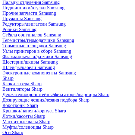
Пальцы отделения Samsung
Подшипники/втулки Samsung
Прочие запчасти Samsung
Пружины Samsung
Редукторы/двигатели Samsung
Ролики Samsung
Стёкла оригиналов Samsung
Термистры/термодатчики Samsung
Тормозные площадки Samsung
Узлы принтеров в сборе Samsung
Флажки/рычаги/датчики Samsung
Шестерни/шкивы Samsung
Шлейфы/кабели Samsung
Электронные компоненты Samsung
Sharp
Блоки лазера Sharp
Вентиляторы Sharp
Держатели/кронштейны/фиксаторы/шарниры Sharp
Дозирующие лезвия/лезвия подбора Sharp
Коротроны Sharp
Крышки/панели/корпуса Sharp
Лотки/кассеты Sharp
Магнитные валы Sharp
Муфты/соленоиды Sharp
Оси Sharp