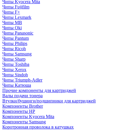
Чипы Kyocera Mita
Чипы Fujifilm
Чипы F+
Чипы Lexmark
Чипы MB
Чипы Oki
Чипы Panasonic
Чипы Pantum
Чипы Philips
Чипы Ricoh
Чипы Samsung
Чипы Sharp
Чипы Toshiba
Чипы Xerox
Чипы Sindoh
Чипы Triumph-Adler
Чипы Катюша
Прочие компоненты для картриджей
Валы подачи тонера
Втулки/бушинги/подшипники для картриджей
Компоненты Brother
Компоненты HP
Компоненты Kyocera Mita
Компоненты Samsung
Коротронная проволока в катушках