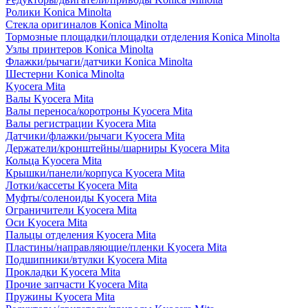
Ролики Konica Minolta
Стекла оригиналов Konica Minolta
Тормозные площадки/площадки отделения Konica Minolta
Узлы принтеров Konica Minolta
Флажки/рычаги/датчики Konica Minolta
Шестерни Konica Minolta
Kyocera Mita
Валы Kyocera Mita
Валы переноса/коротроны Kyocera Mita
Валы регистрации Kyocera Mita
Датчики/флажки/рычаги Kyocera Mita
Держатели/кронштейны/шарниры Kyocera Mita
Кольца Kyocera Mita
Крышки/панели/корпуса Kyocera Mita
Лотки/кассеты Kyocera Mita
Муфты/соленоиды Kyocera Mita
Ограничители Kyocera Mita
Оси Kyocera Mita
Пальцы отделения Kyocera Mita
Пластины/направляющие/пленки Kyocera Mita
Подшипники/втулки Kyocera Mita
Прокладки Kyocera Mita
Прочие запчасти Kyocera Mita
Пружины Kyocera Mita