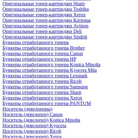
Оригинальные тонер-картриджи Sharp
Оригинальные тонер-картриджи Toshiba
Оригинальные тонер-картриджи Xerox
Оригинальные тонер-картриджи Катюша
Оригинальные тонер-картриджи Avision
Оригинальные тонер-картриджи Deli
Оригинальные тонер-картриджи Sindoh
Бункеры отработанного тонера
Бункеры отработанного тонера Brother
Бункеры отработанного тонера Canon
Бункеры отработанного тонера HP
Бункеры отработанного тонера Konica Minolta
Бункеры отработанного тонера Kyocera Mita
Бункеры отработанного тонера Lexmark
Бункеры отработанного тонера Ricoh
Бункеры отработанного тонера Samsung
Бункеры отработанного тонера Sharp
Бункеры отработанного тонера Xerox
Бункеры отработанного тонера PANTUM
Носители (девелоперы)
Носитель (девелопер) Canon
Носитель (девелопер) Konica Minolta
Носитель (девелопер) Kyocera
Носитель (девелопер) Ricoh
Носитель (девелопер) Xerox