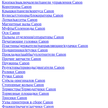
Кнопки/выключалели/панели управления Canon
Коротроны Canon
Крышки/панели/корпуса Canon
Кулисы/стопоры/блокираторы Canon
Лотки/кассеты Canon
Магнитные валы Canon
Муфты/Соленоиды Canon
Оси Canon
Пальцы отделения/сепараторы Canon
Печатающие головки Canon
Пластины/держатели/направляющие/кулачки Canon
Подшипники/втулки Canon
Прокладки/шайбы/уплотнители Canon
Прочие запчасти Canon
Пружины Canon
Редукторы/приводы/двигатели Canon
Ролики Canon
Ручки Canon
Стёкла оригиналов Canon
Стопорные кольца Canon
Термистры/Термодатчики Canon
Тормозные площадки Canon
Тросики Canon
Узлы принтеров в сборе Canon
Флажки/рычаги/датчики Canon