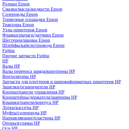
Ролики Epson
Смазки/масла/жидкости Epson
Соленоиды Epson
Тормозные площадки Epson
Тракторы Epson
Узлы принтеров Epson
Флажки/рычаги/датчики Epson
Шестерни/шкивы Epson
Шлейфы/кабели/провода Epson
Fujitsu
Прочие запчасти Fujitsu
HP
Валы HP
Валы переноса заряда/коротроны HP
Вентиляторы HP
Запчасти для плоттеров и широкоформатных принтеров HP
Защелки/ограничители HP
Кнопки/панели управления HP
Кронштейны/держатели/шарниры HP
Крышки/панели/корпуса HP
Лотки/кассеты HP
Муфты/соленоиды HP
Направляющие/пластины HP
Опоры/кулачки HP
Оси HP