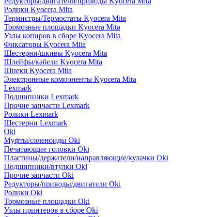
Редукторы/двигатели/приводы Kyocera Mita
Ролики Kyocera Mita
Термистры/Термостаты Kyocera Mita
Тормозные площадки Kyocera Mita
Узлы копиров в сборе Kyocera Mita
Фиксаторы Kyocera Mita
Шестерни/шкивы Kyocera Mita
Шлейфы/кабели Kyocera Mita
Шнеки Kyocera Mita
Электронные компоненты Kyocera Mita
Lexmark
Подшипники Lexmark
Прочие запчасти Lexmark
Ролики Lexmark
Шестерни Lexmark
Oki
Муфты/соленоиды Oki
Печатающие головки Oki
Пластины/держатели/направляющие/кулачки Oki
Подшипники/втулки Oki
Прочие запчасти Oki
Редукторы/приводы/двигатели Oki
Ролики Oki
Тормозные площадки Oki
Узлы принтеров в сборе Oki