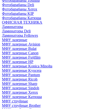
Фотобарабаны Toshiba
Фотобарабаны Deli
Фотобарабаны Xerox
Фотобарабаны KIP
Фотобарабаны Катюша
ОФИСНАЯ ТЕХНИКА
Ламинаторы
Ламинаторы Deli
Ламинаторы Fellowes
МФУ лазерные
МФУ лазерные Avision
МФУ лазерные Bulat
МФУ лазерные Canon
МФУ лазерные Fujifilm
МФУ лазерные HP
МФУ лазерные Konica Minolta
МФУ лазерные Kyocera
МФУ лазерные Pantum
МФУ лазерные Ricoh
МФУ лазерные Sharp
МФУ лазерные Sindoh
МФУ лазерные Xerox
МФУ лазерные Катюша
МФУ струйные
МФУ струйные Brother