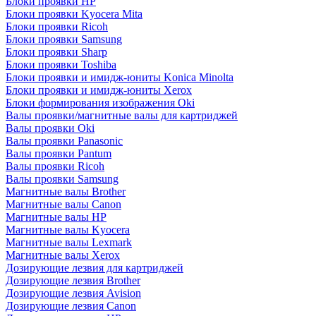
Блоки проявки HP
Блоки проявки Kyocera Mita
Блоки проявки Ricoh
Блоки проявки Samsung
Блоки проявки Sharp
Блоки проявки Toshiba
Блоки проявки и имидж-юниты Konica Minolta
Блоки проявки и имидж-юниты Xerox
Блоки формирования изображения Oki
Валы проявки/магнитные валы для картриджей
Валы проявки Oki
Валы проявки Panasonic
Валы проявки Pantum
Валы проявки Ricoh
Валы проявки Samsung
Магнитные валы Brother
Магнитные валы Canon
Магнитные валы HP
Магнитные валы Kyocera
Магнитные валы Lexmark
Магнитные валы Xerox
Дозирующие лезвия для картриджей
Дозирующие лезвия Brother
Дозирующие лезвия Avision
Дозирующие лезвия Canon