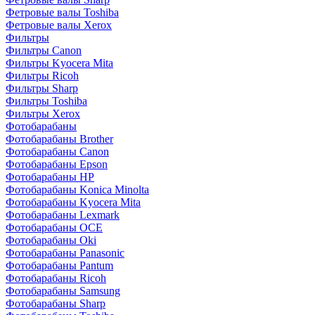
Фетровые валы Toshiba
Фетровые валы Xerox
Фильтры
Фильтры Canon
Фильтры Kyocera Mita
Фильтры Ricoh
Фильтры Sharp
Фильтры Toshiba
Фильтры Xerox
Фотобарабаны
Фотобарабаны Brother
Фотобарабаны Canon
Фотобарабаны Epson
Фотобарабаны HP
Фотобарабаны Konica Minolta
Фотобарабаны Kyocera Mita
Фотобарабаны Lexmark
Фотобарабаны OCE
Фотобарабаны Oki
Фотобарабаны Panasonic
Фотобарабаны Pantum
Фотобарабаны Ricoh
Фотобарабаны Samsung
Фотобарабаны Sharp