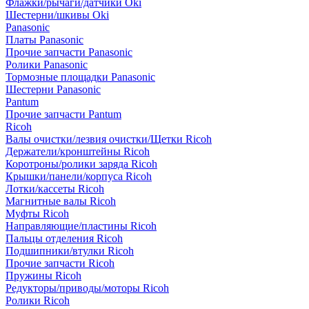
Флажки/рычаги/датчики Oki
Шестерни/шкивы Oki
Panasonic
Платы Panasonic
Прочие запчасти Panasonic
Ролики Panasonic
Тормозные площадки Panasonic
Шестерни Panasonic
Pantum
Прочие запчасти Pantum
Ricoh
Валы очистки/лезвия очистки/Щетки Ricoh
Держатели/кронштейны Ricoh
Коротроны/ролики заряда Ricoh
Крышки/панели/корпуса Ricoh
Лотки/кассеты Ricoh
Магнитные валы Ricoh
Муфты Ricoh
Направляющие/пластины Ricoh
Пальцы отделения Ricoh
Подшипники/втулки Ricoh
Прочие запчасти Ricoh
Пружины Ricoh
Редукторы/приводы/моторы Ricoh
Ролики Ricoh