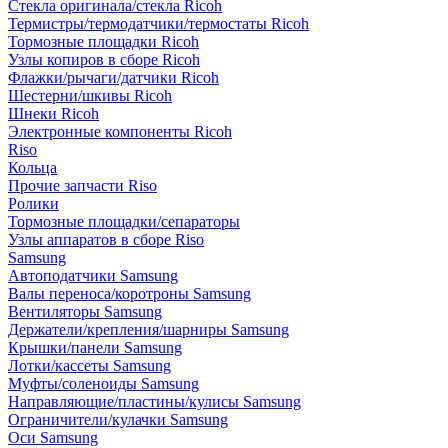
Стекла оригинала/стекла Ricoh
Термистры/термодатчики/термостаты Ricoh
Тормозные площадки Ricoh
Узлы копиров в сборе Ricoh
Флажки/рычаги/датчики Ricoh
Шестерни/шкивы Ricoh
Шнеки Ricoh
Электронные компоненты Ricoh
Riso
Кольца
Прочие запчасти Riso
Ролики
Тормозные площадки/сепараторы
Узлы аппаратов в сборе Riso
Samsung
Автоподатчики Samsung
Валы переноса/коротроны Samsung
Вентиляторы Samsung
Держатели/крепления/шарниры Samsung
Крышки/панели Samsung
Лотки/кассеты Samsung
Муфты/соленоиды Samsung
Направляющие/пластины/кулисы Samsung
Ограничители/кулачки Samsung
Оси Samsung