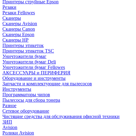
Принтеры струйные Epson
Резаки
Резаки Fellowes
Сканеры
Сканеры Avision
Сканеры Canon
Сканеры Epson
Сканеры HP
Принтеры этикеток
Принтеры этикеток TSC
Уничтожители бумаг
Уничтожители бумаг Deli
Уничтожители бумаг Fellowes
АКСЕССУАРЫ и ПЕРИФЕРИЯ
Оборудование и инструменты
Запчасти и комплектующие для пылесосов
Инструменты
Программаторы чипов
Пылесосы для сбора тонера
Разное
Сетевое оборудование
Чистящие средства для обслуживания офисной техники
ЗИП
Avision
Ролики Avision