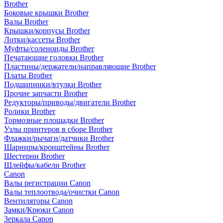
Brother
Боковые крышки Brother
Валы Brother
Крышки/корпусы Brother
Лотки/кассеты Brother
Муфты/соленоиды Brother
Печатающие головки Brother
Пластины/держатели/направляющие Brother
Платы Brother
Подшипники/втулки Brother
Прочие запчасти Brother
Редукторы/приводы/двигатели Brother
Ролики Brother
Тормозные площадки Brother
Узлы принтеров в сборе Brother
Флажки/рычаги/датчики Brother
Шарниры/кронштейны Brother
Шестерни Brother
Шлейфы/кабели Brother
Canon
Валы регистрации Canon
Валы теплоотвода/очистки Canon
Вентиляторы Canon
Замки/Крюки Canon
Зеркала Canon