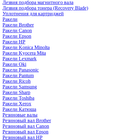
Лезвия подбора магнитного вала
Лезвия подбора тонера (Recovery Blade)
Уплотнения для картриджей
Ракели
Ракели Brother
Ракели Canon
Ракели Epson
Ракели HP
Ракели Konica Minolta
Ракели Kyocera Mita
Ракели Lexmark
Ракели Oki
Ракели Panasonic
Ракели Pantum
Ракели Ricoh
Ракели Samsung
Ракели Sharp
Ракели Toshiba
Ракели Xerox
Ракели Катюша
Резиновые валы
Резиновый вал Brother
Резиновый вал Canon
Резиновый вал Epson
Резиновый вал HP