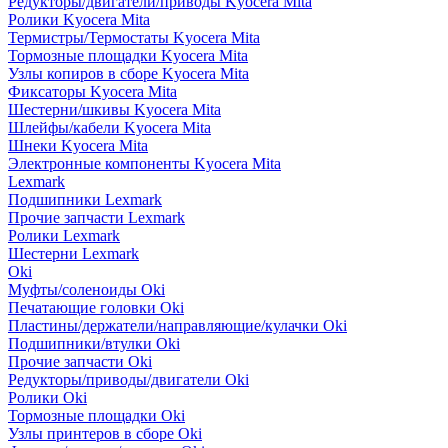
Редукторы/двигатели/приводы Kyocera Mita
Ролики Kyocera Mita
Термистры/Термостаты Kyocera Mita
Тормозные площадки Kyocera Mita
Узлы копиров в сборе Kyocera Mita
Фиксаторы Kyocera Mita
Шестерни/шкивы Kyocera Mita
Шлейфы/кабели Kyocera Mita
Шнеки Kyocera Mita
Электронные компоненты Kyocera Mita
Lexmark
Подшипники Lexmark
Прочие запчасти Lexmark
Ролики Lexmark
Шестерни Lexmark
Oki
Муфты/соленоиды Oki
Печатающие головки Oki
Пластины/держатели/направляющие/кулачки Oki
Подшипники/втулки Oki
Прочие запчасти Oki
Редукторы/приводы/двигатели Oki
Ролики Oki
Тормозные площадки Oki
Узлы принтеров в сборе Oki