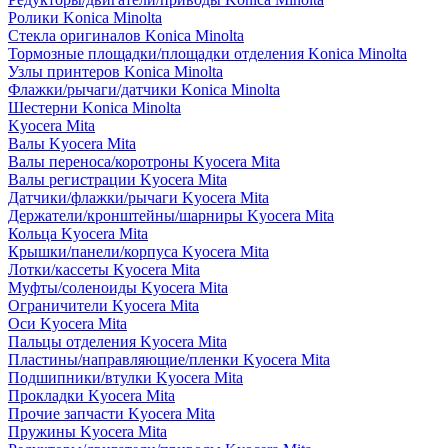
Ролики Konica Minolta
Стекла оригиналов Konica Minolta
Тормозные площадки/площадки отделения Konica Minolta
Узлы принтеров Konica Minolta
Флажки/рычаги/датчики Konica Minolta
Шестерни Konica Minolta
Kyocera Mita
Валы Kyocera Mita
Валы переноса/коротроны Kyocera Mita
Валы регистрации Kyocera Mita
Датчики/флажки/рычаги Kyocera Mita
Держатели/кронштейны/шарниры Kyocera Mita
Кольца Kyocera Mita
Крышки/панели/корпуса Kyocera Mita
Лотки/кассеты Kyocera Mita
Муфты/соленоиды Kyocera Mita
Ограничители Kyocera Mita
Оси Kyocera Mita
Пальцы отделения Kyocera Mita
Пластины/направляющие/пленки Kyocera Mita
Подшипники/втулки Kyocera Mita
Прокладки Kyocera Mita
Прочие запчасти Kyocera Mita
Пружины Kyocera Mita