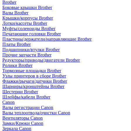
Brother
Боковые крышки Brother
Валы Brother
Крышки/корпусы Brother
Лотки/кассеты Brother
Муфты/соленоиды Brother
Печатающие головки Brother
Пластины/держатели/направляющие Brother
Платы Brother
Подшипники/втулки Brother
Прочие запчасти Brother
Редукторы/приводы/двигатели Brother
Ролики Brother
Тормозные площадки Brother
Узлы принтеров в сборе Brother
Флажки/рычаги/датчики Brother
Шарниры/кронштейны Brother
Шестерни Brother
Шлейфы/кабели Brother
Canon
Валы регистрации Canon
Валы теплоотвода/очистки Canon
Вентиляторы Canon
Замки/Крюки Canon
Зеркала Canon