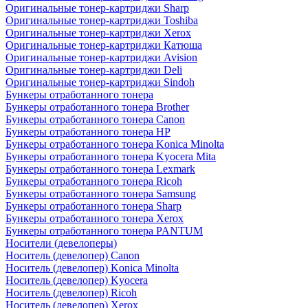
Оригинальные тонер-картриджи Sharp
Оригинальные тонер-картриджи Toshiba
Оригинальные тонер-картриджи Xerox
Оригинальные тонер-картриджи Катюша
Оригинальные тонер-картриджи Avision
Оригинальные тонер-картриджи Deli
Оригинальные тонер-картриджи Sindoh
Бункеры отработанного тонера
Бункеры отработанного тонера Brother
Бункеры отработанного тонера Canon
Бункеры отработанного тонера HP
Бункеры отработанного тонера Konica Minolta
Бункеры отработанного тонера Kyocera Mita
Бункеры отработанного тонера Lexmark
Бункеры отработанного тонера Ricoh
Бункеры отработанного тонера Samsung
Бункеры отработанного тонера Sharp
Бункеры отработанного тонера Xerox
Бункеры отработанного тонера PANTUM
Носители (девелоперы)
Носитель (девелопер) Canon
Носитель (девелопер) Konica Minolta
Носитель (девелопер) Kyocera
Носитель (девелопер) Ricoh
Носитель (девелопер) Xerox