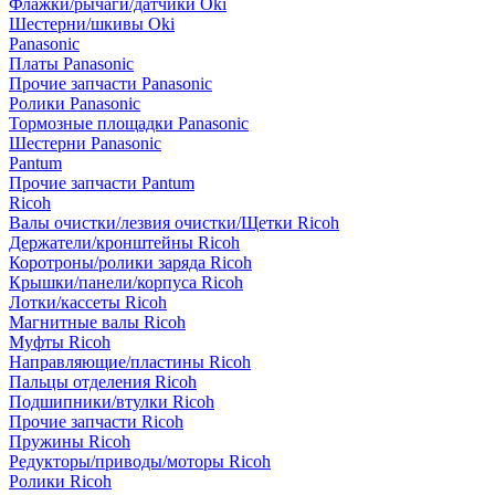
Флажки/рычаги/датчики Oki
Шестерни/шкивы Oki
Panasonic
Платы Panasonic
Прочие запчасти Panasonic
Ролики Panasonic
Тормозные площадки Panasonic
Шестерни Panasonic
Pantum
Прочие запчасти Pantum
Ricoh
Валы очистки/лезвия очистки/Щетки Ricoh
Держатели/кронштейны Ricoh
Коротроны/ролики заряда Ricoh
Крышки/панели/корпуса Ricoh
Лотки/кассеты Ricoh
Магнитные валы Ricoh
Муфты Ricoh
Направляющие/пластины Ricoh
Пальцы отделения Ricoh
Подшипники/втулки Ricoh
Прочие запчасти Ricoh
Пружины Ricoh
Редукторы/приводы/моторы Ricoh
Ролики Ricoh