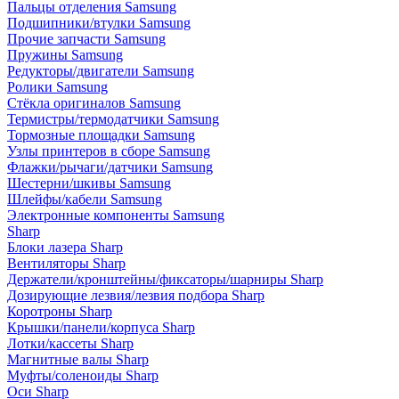
Пальцы отделения Samsung
Подшипники/втулки Samsung
Прочие запчасти Samsung
Пружины Samsung
Редукторы/двигатели Samsung
Ролики Samsung
Стёкла оригиналов Samsung
Термистры/термодатчики Samsung
Тормозные площадки Samsung
Узлы принтеров в сборе Samsung
Флажки/рычаги/датчики Samsung
Шестерни/шкивы Samsung
Шлейфы/кабели Samsung
Электронные компоненты Samsung
Sharp
Блоки лазера Sharp
Вентиляторы Sharp
Держатели/кронштейны/фиксаторы/шарниры Sharp
Дозирующие лезвия/лезвия подбора Sharp
Коротроны Sharp
Крышки/панели/корпуса Sharp
Лотки/кассеты Sharp
Магнитные валы Sharp
Муфты/соленоиды Sharp
Оси Sharp