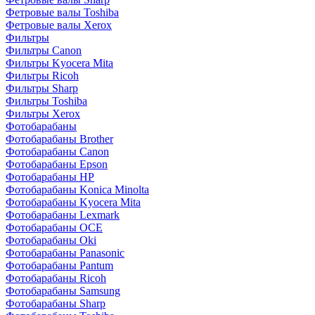
Фетровые валы Toshiba
Фетровые валы Xerox
Фильтры
Фильтры Canon
Фильтры Kyocera Mita
Фильтры Ricoh
Фильтры Sharp
Фильтры Toshiba
Фильтры Xerox
Фотобарабаны
Фотобарабаны Brother
Фотобарабаны Canon
Фотобарабаны Epson
Фотобарабаны HP
Фотобарабаны Konica Minolta
Фотобарабаны Kyocera Mita
Фотобарабаны Lexmark
Фотобарабаны OCE
Фотобарабаны Oki
Фотобарабаны Panasonic
Фотобарабаны Pantum
Фотобарабаны Ricoh
Фотобарабаны Samsung
Фотобарабаны Sharp