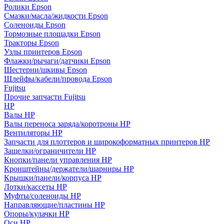
Ролики Epson
Смазки/масла/жидкости Epson
Соленоиды Epson
Тормозные площадки Epson
Тракторы Epson
Узлы принтеров Epson
Флажки/рычаги/датчики Epson
Шестерни/шкивы Epson
Шлейфы/кабели/провода Epson
Fujitsu
Прочие запчасти Fujitsu
HP
Валы HP
Валы переноса заряда/коротроны HP
Вентиляторы HP
Запчасти для плоттеров и широкоформатных принтеров HP
Защелки/ограничители HP
Кнопки/панели управления HP
Кронштейны/держатели/шарниры HP
Крышки/панели/корпуса HP
Лотки/кассеты HP
Муфты/соленоиды HP
Направляющие/пластины HP
Опоры/кулачки HP
Оси HP