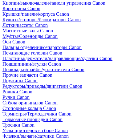
Кнопки/выключалели/панели управления Canon
Коротроны Canon
Крышки/панели/корпуса Canon
Кулисы/стопоры/блокираторы Canon
Лотки/кассеты Canon
Магнитные валы Canon
Муфты/Соленоиды Canon
Оси Canon
Пальцы отделения/сепараторы Canon
Печатающие головки Canon
Пластины/держатели/направляющие/кулачки Canon
Подшипники/втулки Canon
Прокладки/шайбы/уплотнители Canon
Прочие запчасти Canon
Пружины Canon
Редукторы/приводы/двигатели Canon
Ролики Canon
Ручки Canon
Стёкла оригиналов Canon
Стопорные кольца Canon
Термистры/Термодатчики Canon
Тормозные площадки Canon
Тросики Canon
Узлы принтеров в сборе Canon
Флажки/рычаги/датчики Canon