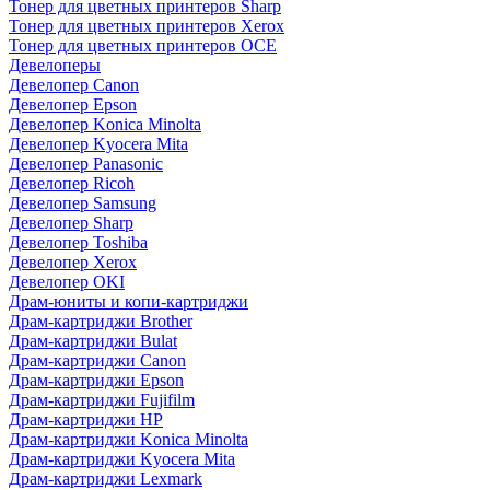
Тонер для цветных принтеров Sharp
Тонер для цветных принтеров Xerox
Тонер для цветных принтеров OCE
Девелоперы
Девелопер Canon
Девелопер Epson
Девелопер Konica Minolta
Девелопер Kyocera Mita
Девелопер Panasonic
Девелопер Ricoh
Девелопер Samsung
Девелопер Sharp
Девелопер Toshiba
Девелопер Xerox
Девелопер OKI
Драм-юниты и копи-картриджи
Драм-картриджи Brother
Драм-картриджи Bulat
Драм-картриджи Canon
Драм-картриджи Epson
Драм-картриджи Fujifilm
Драм-картриджи HP
Драм-картриджи Konica Minolta
Драм-картриджи Kyocera Mita
Драм-картриджи Lexmark