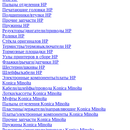
Пальцы отделения HP
Печатающие головки HP
Подшипники/втулки HP
Прочие запчасти HP
Пружины HP
Редукторы/двигатели/приводы HP
Ролики HP
Стёкла оригиналов HP
Термистры/термовыключатели HP
Тормозные площадки HP
Узлы принтеров в сборе HP
Флажки/рычаги/датчики HP
Шестерни/шкивы HP
Шлейфы/кабели HP
Электронные компоненты/платы HP
Konica Minolta
Кабели/шлейфы/провода Konica Minolta
Лотки/кассеты Konica Minolta
Муфты Konica Minolta
Пальцы отделения Konica Minolta
Пластины/держатели/направляющие Konica Minolta
Платы/электронные компоненты Konica Minolta
Прочие запчасти Konica Minolta
Пружины Konica Minolta
Редукторы/двигатели/приводы Konica Minolta