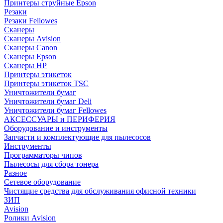
Принтеры струйные Epson
Резаки
Резаки Fellowes
Сканеры
Сканеры Avision
Сканеры Canon
Сканеры Epson
Сканеры HP
Принтеры этикеток
Принтеры этикеток TSC
Уничтожители бумаг
Уничтожители бумаг Deli
Уничтожители бумаг Fellowes
АКСЕССУАРЫ и ПЕРИФЕРИЯ
Оборудование и инструменты
Запчасти и комплектующие для пылесосов
Инструменты
Программаторы чипов
Пылесосы для сбора тонера
Разное
Сетевое оборудование
Чистящие средства для обслуживания офисной техники
ЗИП
Avision
Ролики Avision