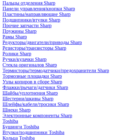
Пальцы отделения Sharp
Панели управления/кнопки Sharp
Пластины/направляющие Sharp
Подшипники/втулки Sharp
Прочие запчасти Sharp
Пружины Sharp
Рамы Sharp
Редукторы/двигатели/приводы Sharp
Резисторы/транзисторы Sharp
Ролики Sharp
Ручки/кулачки Sharp
Стекла оригиналов Sharp
Термисторы/термодатчики/предохранители Sharp
Тормозные площадки Sharp
Узлы копиров в сборе Sharp
Флажки/рычаги/датчики Sharp
Шайбы/уплотнения Sharp
Шестерни/шкивы Sharp
Шлейфы/кабели/тросики Sharp
Шнеки Sharp
Электронные компоненты Sharp
Toshiba
Бушинги Toshiba
Втулки/подшипники Toshiba
Кольца Toshiba