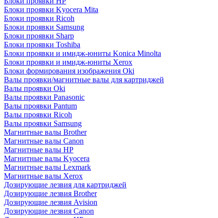
Блоки проявки HP
Блоки проявки Kyocera Mita
Блоки проявки Ricoh
Блоки проявки Samsung
Блоки проявки Sharp
Блоки проявки Toshiba
Блоки проявки и имидж-юниты Konica Minolta
Блоки проявки и имидж-юниты Xerox
Блоки формирования изображения Oki
Валы проявки/магнитные валы для картриджей
Валы проявки Oki
Валы проявки Panasonic
Валы проявки Pantum
Валы проявки Ricoh
Валы проявки Samsung
Магнитные валы Brother
Магнитные валы Canon
Магнитные валы HP
Магнитные валы Kyocera
Магнитные валы Lexmark
Магнитные валы Xerox
Дозирующие лезвия для картриджей
Дозирующие лезвия Brother
Дозирующие лезвия Avision
Дозирующие лезвия Canon