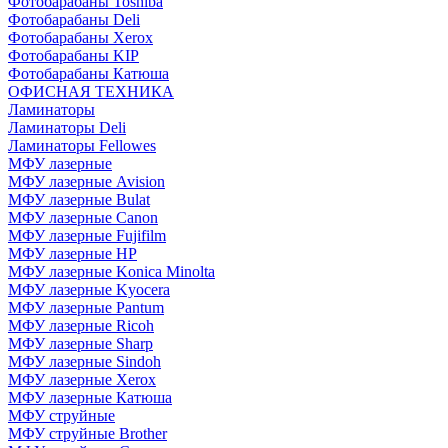
Фотобарабаны Toshiba
Фотобарабаны Deli
Фотобарабаны Xerox
Фотобарабаны KIP
Фотобарабаны Катюша
ОФИСНАЯ ТЕХНИКА
Ламинаторы
Ламинаторы Deli
Ламинаторы Fellowes
МФУ лазерные
МФУ лазерные Avision
МФУ лазерные Bulat
МФУ лазерные Canon
МФУ лазерные Fujifilm
МФУ лазерные HP
МФУ лазерные Konica Minolta
МФУ лазерные Kyocera
МФУ лазерные Pantum
МФУ лазерные Ricoh
МФУ лазерные Sharp
МФУ лазерные Sindoh
МФУ лазерные Xerox
МФУ лазерные Катюша
МФУ струйные
МФУ струйные Brother