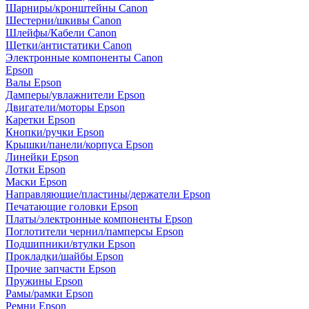
Шарниры/кронштейны Canon
Шестерни/шкивы Canon
Шлейфы/Кабели Canon
Щетки/антистатики Canon
Электронные компоненты Canon
Epson
Валы Epson
Дамперы/увлажнители Epson
Двигатели/моторы Epson
Каретки Epson
Кнопки/ручки Epson
Крышки/панели/корпуса Epson
Линейки Epson
Лотки Epson
Маски Epson
Направляющие/пластины/держатели Epson
Печатающие головки Epson
Платы/электронные компоненты Epson
Поглотители чернил/памперсы Epson
Подшипники/втулки Epson
Прокладки/шайбы Epson
Прочие запчасти Epson
Пружины Epson
Рамы/рамки Epson
Ремни Epson