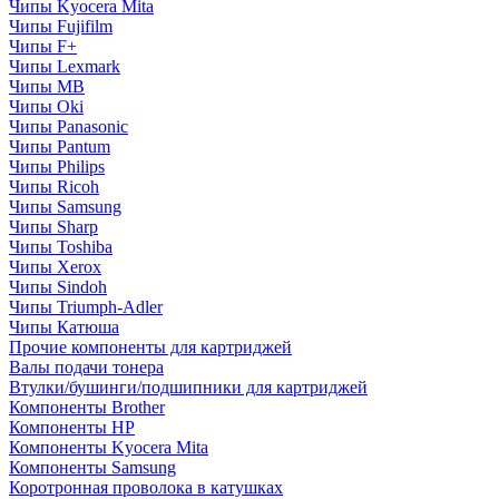
Чипы Kyocera Mita
Чипы Fujifilm
Чипы F+
Чипы Lexmark
Чипы MB
Чипы Oki
Чипы Panasonic
Чипы Pantum
Чипы Philips
Чипы Ricoh
Чипы Samsung
Чипы Sharp
Чипы Toshiba
Чипы Xerox
Чипы Sindoh
Чипы Triumph-Adler
Чипы Катюша
Прочие компоненты для картриджей
Валы подачи тонера
Втулки/бушинги/подшипники для картриджей
Компоненты Brother
Компоненты HP
Компоненты Kyocera Mita
Компоненты Samsung
Коротронная проволока в катушках