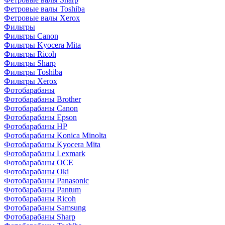
Фетровые валы Toshiba
Фетровые валы Xerox
Фильтры
Фильтры Canon
Фильтры Kyocera Mita
Фильтры Ricoh
Фильтры Sharp
Фильтры Toshiba
Фильтры Xerox
Фотобарабаны
Фотобарабаны Brother
Фотобарабаны Canon
Фотобарабаны Epson
Фотобарабаны HP
Фотобарабаны Konica Minolta
Фотобарабаны Kyocera Mita
Фотобарабаны Lexmark
Фотобарабаны OCE
Фотобарабаны Oki
Фотобарабаны Panasonic
Фотобарабаны Pantum
Фотобарабаны Ricoh
Фотобарабаны Samsung
Фотобарабаны Sharp