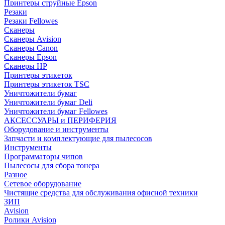
Принтеры струйные Epson
Резаки
Резаки Fellowes
Сканеры
Сканеры Avision
Сканеры Canon
Сканеры Epson
Сканеры HP
Принтеры этикеток
Принтеры этикеток TSC
Уничтожители бумаг
Уничтожители бумаг Deli
Уничтожители бумаг Fellowes
АКСЕССУАРЫ и ПЕРИФЕРИЯ
Оборудование и инструменты
Запчасти и комплектующие для пылесосов
Инструменты
Программаторы чипов
Пылесосы для сбора тонера
Разное
Сетевое оборудование
Чистящие средства для обслуживания офисной техники
ЗИП
Avision
Ролики Avision