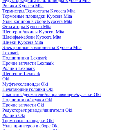
Редукторы/двигатели/приводы Kyocera Mita
Ролики Kyocera Mita
Термистры/Термостаты Kyocera Mita
Тормозные площадки Kyocera Mita
Узлы копиров в сборе Kyocera Mita
Фиксаторы Kyocera Mita
Шестерни/шкивы Kyocera Mita
Шлейфы/кабели Kyocera Mita
Шнеки Kyocera Mita
Электронные компоненты Kyocera Mita
Lexmark
Подшипники Lexmark
Прочие запчасти Lexmark
Ролики Lexmark
Шестерни Lexmark
Oki
Муфты/соленоиды Oki
Печатающие головки Oki
Пластины/держатели/направляющие/кулачки Oki
Подшипники/втулки Oki
Прочие запчасти Oki
Редукторы/приводы/двигатели Oki
Ролики Oki
Тормозные площадки Oki
Узлы принтеров в сборе Oki