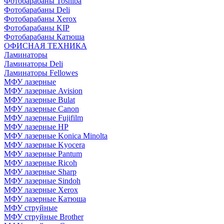
Фотобарабаны Toshiba
Фотобарабаны Deli
Фотобарабаны Xerox
Фотобарабаны KIP
Фотобарабаны Катюша
ОФИСНАЯ ТЕХНИКА
Ламинаторы
Ламинаторы Deli
Ламинаторы Fellowes
МФУ лазерные
МФУ лазерные Avision
МФУ лазерные Bulat
МФУ лазерные Canon
МФУ лазерные Fujifilm
МФУ лазерные HP
МФУ лазерные Konica Minolta
МФУ лазерные Kyocera
МФУ лазерные Pantum
МФУ лазерные Ricoh
МФУ лазерные Sharp
МФУ лазерные Sindoh
МФУ лазерные Xerox
МФУ лазерные Катюша
МФУ струйные
МФУ струйные Brother