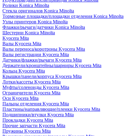
Ролики Konica Minolta
Стекла оригиналов Konica Minolta
Тормозные площадки/площадки отделения Konica Minolta
Узлы принтеров Konica Minolta
Флажки/рычаги/датчики Konica Minolta
Шестерни Konica Minolta
Kyocera Mita
Валы Kyocera Mita
Валы переноса/коротроны Kyocera Mita
Валы регистрации Kyocera Mita
Датчики/флажки/рычаги Kyocera Mita
Держатели/кронштейны/шарниры Kyocera Mita
Кольца Kyocera Mita
Крышки/панели/корпуса Kyocera Mita
Лотки/кассеты Kyocera Mita
Муфты/соленоиды Kyocera Mita
Ограничители Kyocera Mita
Оси Kyocera Mita
Пальцы отделения Kyocera Mita
Пластины/направляющие/пленки Kyocera Mita
Подшипники/втулки Kyocera Mita
Прокладки Kyocera Mita
Прочие запчасти Kyocera Mita
Пружины Kyocera Mita