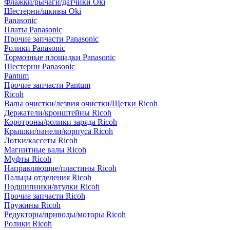
Флажки/рычаги/датчики Oki
Шестерни/шкивы Oki
Panasonic
Платы Panasonic
Прочие запчасти Panasonic
Ролики Panasonic
Тормозные площадки Panasonic
Шестерни Panasonic
Pantum
Прочие запчасти Pantum
Ricoh
Валы очистки/лезвия очистки/Щетки Ricoh
Держатели/кронштейны Ricoh
Коротроны/ролики заряда Ricoh
Крышки/панели/корпуса Ricoh
Лотки/кассеты Ricoh
Магнитные валы Ricoh
Муфты Ricoh
Направляющие/пластины Ricoh
Пальцы отделения Ricoh
Подшипники/втулки Ricoh
Прочие запчасти Ricoh
Пружины Ricoh
Редукторы/приводы/моторы Ricoh
Ролики Ricoh