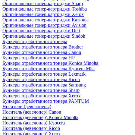
Оригинальные тонер-картриджи Sharp
Оригинальные тонер-картриджи Toshiba
Оригинальные тонер-картриджи Xerox
Оригинальные тонер-картриджи Катюша
Оригинальные тонер-картриджи Avision
Оригинальные тонер-картриджи Deli
Оригинальные тонер-картриджи Sindoh
Бункеры отработанного тонера
Бункеры отработанного тонера Brother
Бункеры отработанного тонера Canon
Бункеры отработанного тонера HP
Бункеры отработанного тонера Konica Minolta
Бункеры отработанного тонера Kyocera Mita
Бункеры отработанного тонера Lexmark
Бункеры отработанного тонера Ricoh
Бункеры отработанного тонера Samsung
Бункеры отработанного тонера Sharp
Бункеры отработанного тонера Xerox
Бункеры отработанного тонера PANTUM
Носители (девелоперы)
Носитель (девелопер) Canon
Носитель (девелопер) Konica Minolta
Носитель (девелопер) Kyocera
Носитель (девелопер) Ricoh
Носитель (девелопер) Xerox