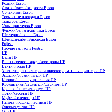
Ролики Epson
Смазки/масла/жидкости Epson
Соленоиды Epson
Тормозные площадки Epson
Тракторы Epson
Узлы принтеров Epson
Флажки/рычаги/датчики Epson
Шестерни/шкивы Epson
Шлейфы/кабели/провода Epson
Fujitsu
Прочие запчасти Fujitsu
HP
Валы HP
Валы переноса заряда/коротроны HP
Вентиляторы HP
Запчасти для плоттеров и широкоформатных принтеров HP
Защелки/ограничители HP
Кнопки/панели управления HP
Кронштейны/держатели/шарниры HP
Крышки/панели/корпуса HP
Лотки/кассеты HP
Муфты/соленоиды HP
Направляющие/пластины HP
Опоры/кулачки HP
Оси HP