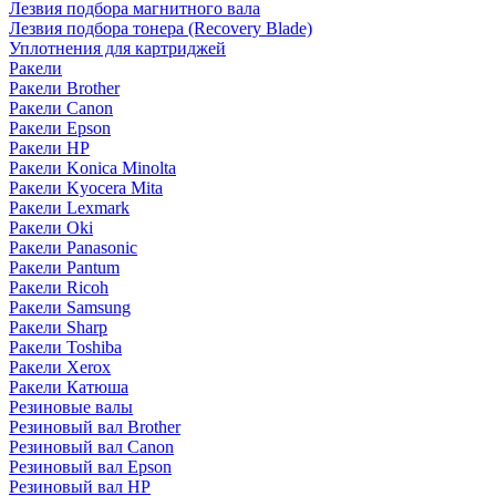
Лезвия подбора магнитного вала
Лезвия подбора тонера (Recovery Blade)
Уплотнения для картриджей
Ракели
Ракели Brother
Ракели Canon
Ракели Epson
Ракели HP
Ракели Konica Minolta
Ракели Kyocera Mita
Ракели Lexmark
Ракели Oki
Ракели Panasonic
Ракели Pantum
Ракели Ricoh
Ракели Samsung
Ракели Sharp
Ракели Toshiba
Ракели Xerox
Ракели Катюша
Резиновые валы
Резиновый вал Brother
Резиновый вал Canon
Резиновый вал Epson
Резиновый вал HP