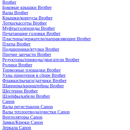
Brother
Боковые крышки Brother
Валы Brother
Крышки/корпусы Brother
Лотки/кассеты Brother
Муфты/соленоиды Brother
Печатающие головки Brother
Пластины/держатели/направляющие Brother
Платы Brother
Подшипники/втулки Brother
Прочие запчасти Brother
Редукторы/приводы/двигатели Brother
Ролики Brother
Тормозные площадки Brother
Узлы принтеров в сборе Brother
Флажки/рычаги/датчики Brother
Шарниры/кронштейны Brother
Шестерни Brother
Шлейфы/кабели Brother
Canon
Валы регистрации Canon
Валы теплоотвода/очистки Canon
Вентиляторы Canon
Замки/Крюки Canon
Зеркала Canon