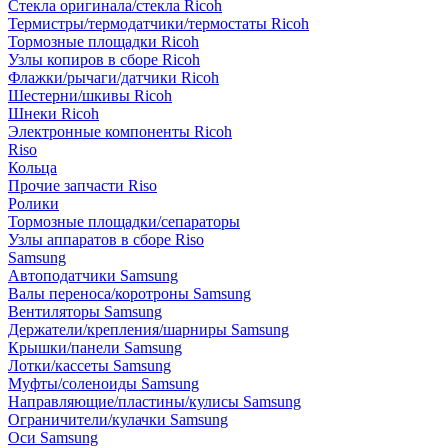
Стекла оригинала/стекла Ricoh
Термистры/термодатчики/термостаты Ricoh
Тормозные площадки Ricoh
Узлы копиров в сборе Ricoh
Флажки/рычаги/датчики Ricoh
Шестерни/шкивы Ricoh
Шнеки Ricoh
Электронные компоненты Ricoh
Riso
Кольца
Прочие запчасти Riso
Ролики
Тормозные площадки/сепараторы
Узлы аппаратов в сборе Riso
Samsung
Автоподатчики Samsung
Валы переноса/коротроны Samsung
Вентиляторы Samsung
Держатели/крепления/шарниры Samsung
Крышки/панели Samsung
Лотки/кассеты Samsung
Муфты/соленоиды Samsung
Направляющие/пластины/кулисы Samsung
Ограничители/кулачки Samsung
Оси Samsung