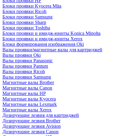
Блоки проявки HP
Блоки проявки Kyocera Mita
Блоки проявки Ricoh
Блоки проявки Samsung
Блоки проявки Sharp
Блоки проявки Toshiba
Блоки проявки и имидж-юниты Konica Minolta
Блоки проявки и имидж-юниты Xerox
Блоки формирования изображения Oki
Валы проявки/магнитные валы для картриджей
Валы проявки Oki
Валы проявки Panasonic
Валы проявки Pantum
Валы проявки Ricoh
Валы проявки Samsung
Магнитные валы Brother
Магнитные валы Canon
Магнитные валы HP
Магнитные валы Kyocera
Магнитные валы Lexmark
Магнитные валы Xerox
Дозирующие лезвия для картриджей
Дозирующие лезвия Brother
Дозирующие лезвия Avision
Дозирующие лезвия Canon