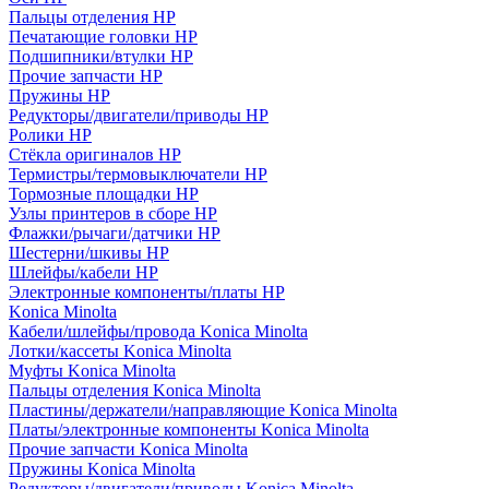
Пальцы отделения HP
Печатающие головки HP
Подшипники/втулки HP
Прочие запчасти HP
Пружины HP
Редукторы/двигатели/приводы HP
Ролики HP
Стёкла оригиналов HP
Термистры/термовыключатели HP
Тормозные площадки HP
Узлы принтеров в сборе HP
Флажки/рычаги/датчики HP
Шестерни/шкивы HP
Шлейфы/кабели HP
Электронные компоненты/платы HP
Konica Minolta
Кабели/шлейфы/провода Konica Minolta
Лотки/кассеты Konica Minolta
Муфты Konica Minolta
Пальцы отделения Konica Minolta
Пластины/держатели/направляющие Konica Minolta
Платы/электронные компоненты Konica Minolta
Прочие запчасти Konica Minolta
Пружины Konica Minolta
Редукторы/двигатели/приводы Konica Minolta