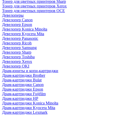
Тонер для цветных принтеров Sharp
Тонер для цветных принтеров Xerox
Тонер для цветных принтеров OCE
Девелоперы
Девелопер Canon
Девелопер Epson
Девелопер Konica Minolta
Девелопер Kyocera Mita
Девелопер Panasonic
Девелопер Ricoh
Девелопер Samsung
Девелопер Sharp
Девелопер Toshiba
Девелопер Xerox
Девелопер OKI
Драм-юниты и копи-картриджи
Драм-картриджи Brother
Драм-картриджи Bulat
Драм-картриджи Canon
Драм-картриджи Epson
Драм-картриджи Fujifilm
Драм-картриджи HP
Драм-картриджи Konica Minolta
Драм-картриджи Kyocera Mita
Драм-картриджи Lexmark