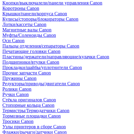
Кнопки/выключалели/панели управления Canon
Коротроны Canon
Крышки/панели/корпуса Canon
Кулисы/стопоры/блокираторы Canon
Лотки/кассеты Canon
Магнитные валы Canon
Муфты/Соленоиды Canon
Оси Canon
Пальцы отделения/сепараторы Canon
Печатающие головки Canon
Пластины/держатели/направляющие/кулачки Canon
Подшипники/втулки Canon
Прокладки/шайбы/уплотнители Canon
Прочие запчасти Canon
Пружины Canon
Редукторы/приводы/двигатели Canon
Ролики Canon
Ручки Canon
Стёкла оригиналов Canon
Стопорные кольца Canon
Термистры/Термодатчики Canon
Тормозные площадки Canon
Тросики Canon
Узлы принтеров в сборе Canon
Флажки/рычаги/датчики Canon