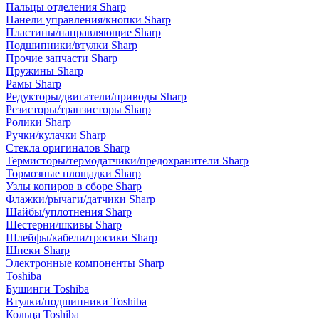
Пальцы отделения Sharp
Панели управления/кнопки Sharp
Пластины/направляющие Sharp
Подшипники/втулки Sharp
Прочие запчасти Sharp
Пружины Sharp
Рамы Sharp
Редукторы/двигатели/приводы Sharp
Резисторы/транзисторы Sharp
Ролики Sharp
Ручки/кулачки Sharp
Стекла оригиналов Sharp
Термисторы/термодатчики/предохранители Sharp
Тормозные площадки Sharp
Узлы копиров в сборе Sharp
Флажки/рычаги/датчики Sharp
Шайбы/уплотнения Sharp
Шестерни/шкивы Sharp
Шлейфы/кабели/тросики Sharp
Шнеки Sharp
Электронные компоненты Sharp
Toshiba
Бушинги Toshiba
Втулки/подшипники Toshiba
Кольца Toshiba