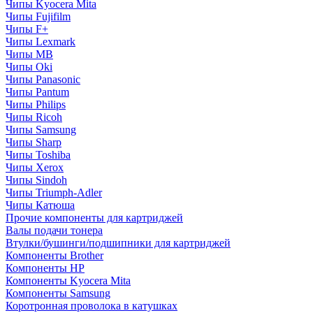
Чипы Kyocera Mita
Чипы Fujifilm
Чипы F+
Чипы Lexmark
Чипы MB
Чипы Oki
Чипы Panasonic
Чипы Pantum
Чипы Philips
Чипы Ricoh
Чипы Samsung
Чипы Sharp
Чипы Toshiba
Чипы Xerox
Чипы Sindoh
Чипы Triumph-Adler
Чипы Катюша
Прочие компоненты для картриджей
Валы подачи тонера
Втулки/бушинги/подшипники для картриджей
Компоненты Brother
Компоненты HP
Компоненты Kyocera Mita
Компоненты Samsung
Коротронная проволока в катушках