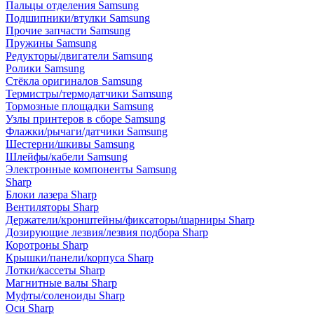
Пальцы отделения Samsung
Подшипники/втулки Samsung
Прочие запчасти Samsung
Пружины Samsung
Редукторы/двигатели Samsung
Ролики Samsung
Стёкла оригиналов Samsung
Термистры/термодатчики Samsung
Тормозные площадки Samsung
Узлы принтеров в сборе Samsung
Флажки/рычаги/датчики Samsung
Шестерни/шкивы Samsung
Шлейфы/кабели Samsung
Электронные компоненты Samsung
Sharp
Блоки лазера Sharp
Вентиляторы Sharp
Держатели/кронштейны/фиксаторы/шарниры Sharp
Дозирующие лезвия/лезвия подбора Sharp
Коротроны Sharp
Крышки/панели/корпуса Sharp
Лотки/кассеты Sharp
Магнитные валы Sharp
Муфты/соленоиды Sharp
Оси Sharp