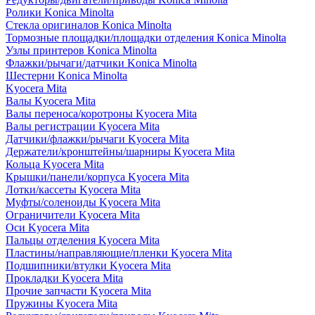
Ролики Konica Minolta
Стекла оригиналов Konica Minolta
Тормозные площадки/площадки отделения Konica Minolta
Узлы принтеров Konica Minolta
Флажки/рычаги/датчики Konica Minolta
Шестерни Konica Minolta
Kyocera Mita
Валы Kyocera Mita
Валы переноса/коротроны Kyocera Mita
Валы регистрации Kyocera Mita
Датчики/флажки/рычаги Kyocera Mita
Держатели/кронштейны/шарниры Kyocera Mita
Кольца Kyocera Mita
Крышки/панели/корпуса Kyocera Mita
Лотки/кассеты Kyocera Mita
Муфты/соленоиды Kyocera Mita
Ограничители Kyocera Mita
Оси Kyocera Mita
Пальцы отделения Kyocera Mita
Пластины/направляющие/пленки Kyocera Mita
Подшипники/втулки Kyocera Mita
Прокладки Kyocera Mita
Прочие запчасти Kyocera Mita
Пружины Kyocera Mita