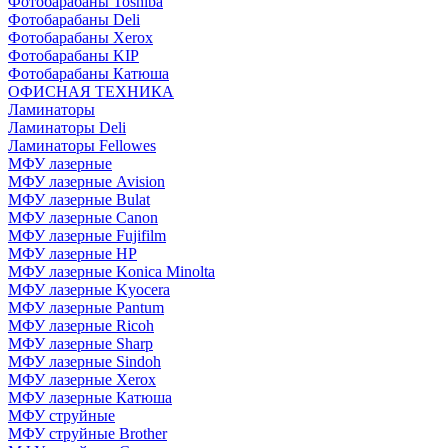
Фотобарабаны Toshiba
Фотобарабаны Deli
Фотобарабаны Xerox
Фотобарабаны KIP
Фотобарабаны Катюша
ОФИСНАЯ ТЕХНИКА
Ламинаторы
Ламинаторы Deli
Ламинаторы Fellowes
МФУ лазерные
МФУ лазерные Avision
МФУ лазерные Bulat
МФУ лазерные Canon
МФУ лазерные Fujifilm
МФУ лазерные HP
МФУ лазерные Konica Minolta
МФУ лазерные Kyocera
МФУ лазерные Pantum
МФУ лазерные Ricoh
МФУ лазерные Sharp
МФУ лазерные Sindoh
МФУ лазерные Xerox
МФУ лазерные Катюша
МФУ струйные
МФУ струйные Brother