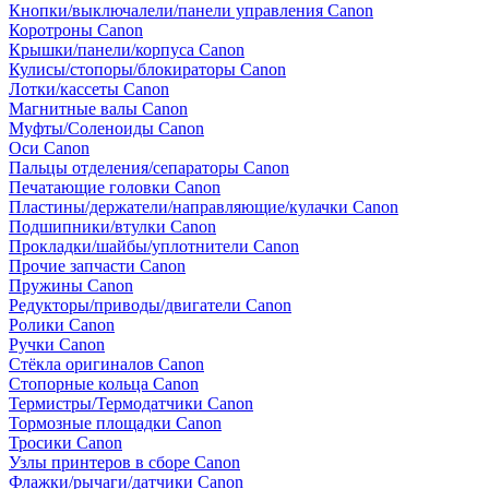
Кнопки/выключалели/панели управления Canon
Коротроны Canon
Крышки/панели/корпуса Canon
Кулисы/стопоры/блокираторы Canon
Лотки/кассеты Canon
Магнитные валы Canon
Муфты/Соленоиды Canon
Оси Canon
Пальцы отделения/сепараторы Canon
Печатающие головки Canon
Пластины/держатели/направляющие/кулачки Canon
Подшипники/втулки Canon
Прокладки/шайбы/уплотнители Canon
Прочие запчасти Canon
Пружины Canon
Редукторы/приводы/двигатели Canon
Ролики Canon
Ручки Canon
Стёкла оригиналов Canon
Стопорные кольца Canon
Термистры/Термодатчики Canon
Тормозные площадки Canon
Тросики Canon
Узлы принтеров в сборе Canon
Флажки/рычаги/датчики Canon