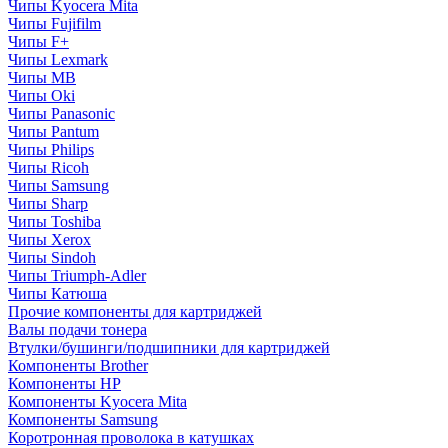
Чипы Kyocera Mita
Чипы Fujifilm
Чипы F+
Чипы Lexmark
Чипы MB
Чипы Oki
Чипы Panasonic
Чипы Pantum
Чипы Philips
Чипы Ricoh
Чипы Samsung
Чипы Sharp
Чипы Toshiba
Чипы Xerox
Чипы Sindoh
Чипы Triumph-Adler
Чипы Катюша
Прочие компоненты для картриджей
Валы подачи тонера
Втулки/бушинги/подшипники для картриджей
Компоненты Brother
Компоненты HP
Компоненты Kyocera Mita
Компоненты Samsung
Коротронная проволока в катушках