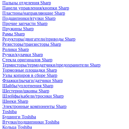
Пальцы отделения Sharp
Панели управления/кнопки Sharp
Пластины/направляющие Sharp
Подшипники/втулки Sharp
Прочие запчасти Sharp
Пружины Sharp
Рамы Sharp
Редукторы/двигатели/приводы Sharp
Резисторы/транзисторы Sharp
Ролики Sharp
Ручки/кулачки Sharp
Стекла оригиналов Sharp
Термисторы/термодатчики/предохранители Sharp
Тормозные площадки Sharp
Узлы копиров в сборе Sharp
Флажки/рычаги/датчики Sharp
Шайбы/уплотнения Sharp
Шестерни/шкивы Sharp
Шлейфы/кабели/тросики Sharp
Шнеки Sharp
Электронные компоненты Sharp
Toshiba
Бушинги Toshiba
Втулки/подшипники Toshiba
Кольца Toshiba