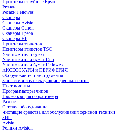
Принтеры струйные Epson
Резаки
Резаки Fellowes
Сканеры
Сканеры Avision
Сканеры Canon
Сканеры Epson
Сканеры HP
Принтеры этикеток
Принтеры этикеток TSC
Уничтожители бумаг
Уничтожители бумаг Deli
Уничтожители бумаг Fellowes
АКСЕССУАРЫ и ПЕРИФЕРИЯ
Оборудование и инструменты
Запчасти и комплектующие для пылесосов
Инструменты
Программаторы чипов
Пылесосы для сбора тонера
Разное
Сетевое оборудование
Чистящие средства для обслуживания офисной техники
ЗИП
Avision
Ролики Avision