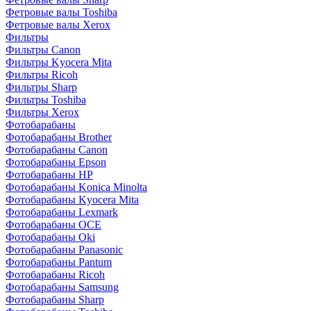
Фетровые валы Toshiba
Фетровые валы Xerox
Фильтры
Фильтры Canon
Фильтры Kyocera Mita
Фильтры Ricoh
Фильтры Sharp
Фильтры Toshiba
Фильтры Xerox
Фотобарабаны
Фотобарабаны Brother
Фотобарабаны Canon
Фотобарабаны Epson
Фотобарабаны HP
Фотобарабаны Konica Minolta
Фотобарабаны Kyocera Mita
Фотобарабаны Lexmark
Фотобарабаны OCE
Фотобарабаны Oki
Фотобарабаны Panasonic
Фотобарабаны Pantum
Фотобарабаны Ricoh
Фотобарабаны Samsung
Фотобарабаны Sharp