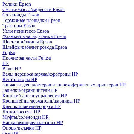
Ролики Epson
Смазки/масла/жидкости Epson
Соленоиды Epson
Тормозные площадки Epson
Тракторы Epson
Узлы принтеров Epson
Флажки/рычаги/датчики Epson
Шестерни/шкивы Epson
Шлейфы/кабели/провода Epson
Fujitsu
Прочие запчасти Fujitsu
HP
Валы HP
Валы переноса заряда/коротроны HP
Вентиляторы HP
Запчасти для плоттеров и широкоформатных принтеров HP
Защелки/ограничители HP
Кнопки/панели управления HP
Кронштейны/держатели/шарниры HP
Крышки/панели/корпуса HP
Лотки/кассеты HP
Муфты/соленоиды HP
Направляющие/пластины HP
Опоры/кулачки HP
Оси HP