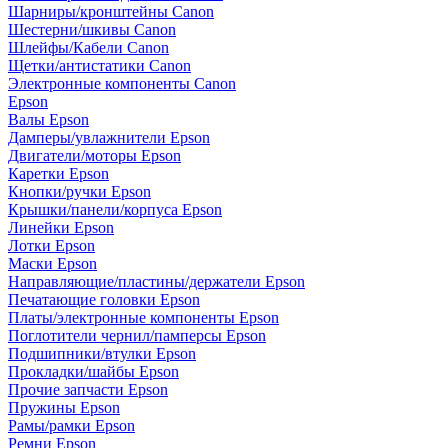
Шарниры/кронштейны Canon
Шестерни/шкивы Canon
Шлейфы/Кабели Canon
Щетки/антистатики Canon
Электронные компоненты Canon
Epson
Валы Epson
Дамперы/увлажнители Epson
Двигатели/моторы Epson
Каретки Epson
Кнопки/ручки Epson
Крышки/панели/корпуса Epson
Линейки Epson
Лотки Epson
Маски Epson
Направляющие/пластины/держатели Epson
Печатающие головки Epson
Платы/электронные компоненты Epson
Поглотители чернил/памперсы Epson
Подшипники/втулки Epson
Прокладки/шайбы Epson
Прочие запчасти Epson
Пружины Epson
Рамы/рамки Epson
Ремни Epson