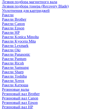
Лезвия подбора магнитного вала
Лезвия подбора тонера (Recovery Blade)
Уплотнения для картриджей
Ракели
Ракели Brother
Ракели Canon
Ракели Epson
Ракели HP
Ракели Konica Minolta
Ракели Kyocera Mita
Ракели Lexmark
Ракели Oki
Ракели Panasonic
Ракели Pantum
Ракели Ricoh
Ракели Samsung
Ракели Sharp
Ракели Toshiba
Ракели Xerox
Ракели Катюша
Резиновые валы
Резиновый вал Brother
Резиновый вал Canon
Резиновый вал Epson
Резиновый вал HP