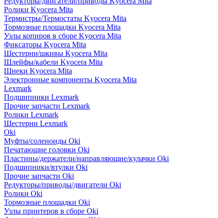
Редукторы/двигатели/приводы Kyocera Mita
Ролики Kyocera Mita
Термистры/Термостаты Kyocera Mita
Тормозные площадки Kyocera Mita
Узлы копиров в сборе Kyocera Mita
Фиксаторы Kyocera Mita
Шестерни/шкивы Kyocera Mita
Шлейфы/кабели Kyocera Mita
Шнеки Kyocera Mita
Электронные компоненты Kyocera Mita
Lexmark
Подшипники Lexmark
Прочие запчасти Lexmark
Ролики Lexmark
Шестерни Lexmark
Oki
Муфты/соленоиды Oki
Печатающие головки Oki
Пластины/держатели/направляющие/кулачки Oki
Подшипники/втулки Oki
Прочие запчасти Oki
Редукторы/приводы/двигатели Oki
Ролики Oki
Тормозные площадки Oki
Узлы принтеров в сборе Oki