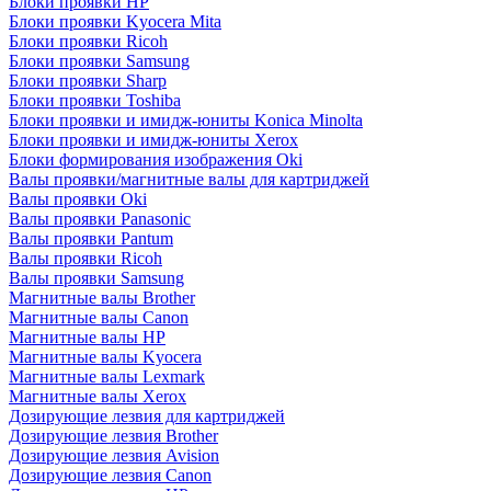
Блоки проявки HP
Блоки проявки Kyocera Mita
Блоки проявки Ricoh
Блоки проявки Samsung
Блоки проявки Sharp
Блоки проявки Toshiba
Блоки проявки и имидж-юниты Konica Minolta
Блоки проявки и имидж-юниты Xerox
Блоки формирования изображения Oki
Валы проявки/магнитные валы для картриджей
Валы проявки Oki
Валы проявки Panasonic
Валы проявки Pantum
Валы проявки Ricoh
Валы проявки Samsung
Магнитные валы Brother
Магнитные валы Canon
Магнитные валы HP
Магнитные валы Kyocera
Магнитные валы Lexmark
Магнитные валы Xerox
Дозирующие лезвия для картриджей
Дозирующие лезвия Brother
Дозирующие лезвия Avision
Дозирующие лезвия Canon