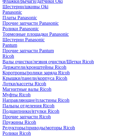
Флажки/рычаги/датчики Oki
Шестерни/шкивы Oki
Panasonic
Платы Panasonic
Прочие запчасти Panasonic
Ролики Panasonic
Тормозные площадки Panasonic
Шестерни Panasonic
Pantum
Прочие запчасти Pantum
Ricoh
Валы очистки/лезвия очистки/Щетки Ricoh
Держатели/кронштейны Ricoh
Коротроны/ролики заряда Ricoh
Крышки/панели/корпуса Ricoh
Лотки/кассеты Ricoh
Магнитные валы Ricoh
Муфты Ricoh
Направляющие/пластины Ricoh
Пальцы отделения Ricoh
Подшипники/втулки Ricoh
Прочие запчасти Ricoh
Пружины Ricoh
Редукторы/приводы/моторы Ricoh
Ролики Ricoh