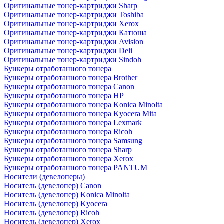
Оригинальные тонер-картриджи Sharp
Оригинальные тонер-картриджи Toshiba
Оригинальные тонер-картриджи Xerox
Оригинальные тонер-картриджи Катюша
Оригинальные тонер-картриджи Avision
Оригинальные тонер-картриджи Deli
Оригинальные тонер-картриджи Sindoh
Бункеры отработанного тонера
Бункеры отработанного тонера Brother
Бункеры отработанного тонера Canon
Бункеры отработанного тонера HP
Бункеры отработанного тонера Konica Minolta
Бункеры отработанного тонера Kyocera Mita
Бункеры отработанного тонера Lexmark
Бункеры отработанного тонера Ricoh
Бункеры отработанного тонера Samsung
Бункеры отработанного тонера Sharp
Бункеры отработанного тонера Xerox
Бункеры отработанного тонера PANTUM
Носители (девелоперы)
Носитель (девелопер) Canon
Носитель (девелопер) Konica Minolta
Носитель (девелопер) Kyocera
Носитель (девелопер) Ricoh
Носитель (девелопер) Xerox