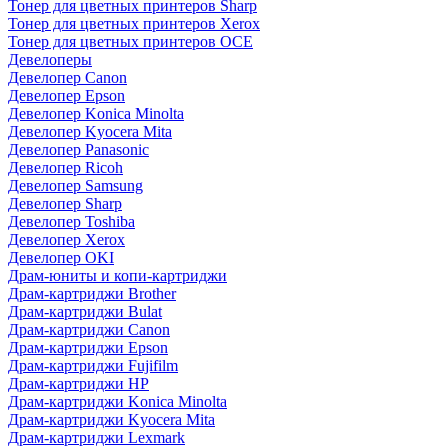
Тонер для цветных принтеров Sharp
Тонер для цветных принтеров Xerox
Тонер для цветных принтеров OCE
Девелоперы
Девелопер Canon
Девелопер Epson
Девелопер Konica Minolta
Девелопер Kyocera Mita
Девелопер Panasonic
Девелопер Ricoh
Девелопер Samsung
Девелопер Sharp
Девелопер Toshiba
Девелопер Xerox
Девелопер OKI
Драм-юниты и копи-картриджи
Драм-картриджи Brother
Драм-картриджи Bulat
Драм-картриджи Canon
Драм-картриджи Epson
Драм-картриджи Fujifilm
Драм-картриджи HP
Драм-картриджи Konica Minolta
Драм-картриджи Kyocera Mita
Драм-картриджи Lexmark