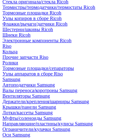
Стекла оригинала/стекла Ricoh
Термистры/термодатчики/термостаты Ricoh
Тормозные площадки Ricoh
Узлы копиров в сборе Ricoh
Флажки/рычаги/датчики Ricoh
Шестерни/шкивы Ricoh
Шнеки Ricoh
Электронные компоненты Ricoh
Riso
Кольца
Прочие запчасти Riso
Ролики
Тормозные площадки/сепараторы
Узлы аппаратов в сборе Riso
Samsung
Автоподатчики Samsung
Валы переноса/коротроны Samsung
Вентиляторы Samsung
Держатели/крепления/шарниры Samsung
Крышки/панели Samsung
Лотки/кассеты Samsung
Муфты/соленоиды Samsung
Направляющие/пластины/кулисы Samsung
Ограничители/кулачки Samsung
Оси Samsung