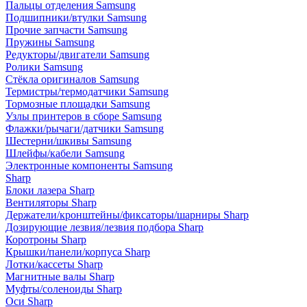
Пальцы отделения Samsung
Подшипники/втулки Samsung
Прочие запчасти Samsung
Пружины Samsung
Редукторы/двигатели Samsung
Ролики Samsung
Стёкла оригиналов Samsung
Термистры/термодатчики Samsung
Тормозные площадки Samsung
Узлы принтеров в сборе Samsung
Флажки/рычаги/датчики Samsung
Шестерни/шкивы Samsung
Шлейфы/кабели Samsung
Электронные компоненты Samsung
Sharp
Блоки лазера Sharp
Вентиляторы Sharp
Держатели/кронштейны/фиксаторы/шарниры Sharp
Дозирующие лезвия/лезвия подбора Sharp
Коротроны Sharp
Крышки/панели/корпуса Sharp
Лотки/кассеты Sharp
Магнитные валы Sharp
Муфты/соленоиды Sharp
Оси Sharp