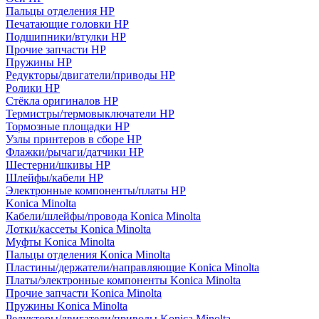
Пальцы отделения HP
Печатающие головки HP
Подшипники/втулки HP
Прочие запчасти HP
Пружины HP
Редукторы/двигатели/приводы HP
Ролики HP
Стёкла оригиналов HP
Термистры/термовыключатели HP
Тормозные площадки HP
Узлы принтеров в сборе HP
Флажки/рычаги/датчики HP
Шестерни/шкивы HP
Шлейфы/кабели HP
Электронные компоненты/платы HP
Konica Minolta
Кабели/шлейфы/провода Konica Minolta
Лотки/кассеты Konica Minolta
Муфты Konica Minolta
Пальцы отделения Konica Minolta
Пластины/держатели/направляющие Konica Minolta
Платы/электронные компоненты Konica Minolta
Прочие запчасти Konica Minolta
Пружины Konica Minolta
Редукторы/двигатели/приводы Konica Minolta