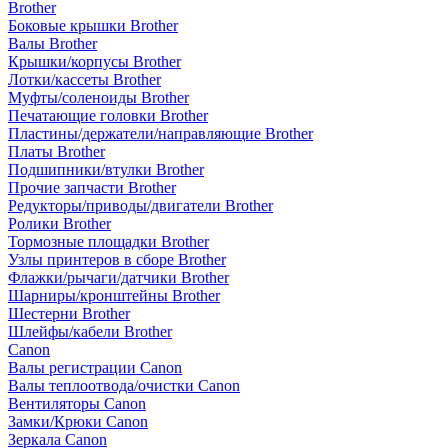
Brother
Боковые крышки Brother
Валы Brother
Крышки/корпусы Brother
Лотки/кассеты Brother
Муфты/соленоиды Brother
Печатающие головки Brother
Пластины/держатели/направляющие Brother
Платы Brother
Подшипники/втулки Brother
Прочие запчасти Brother
Редукторы/приводы/двигатели Brother
Ролики Brother
Тормозные площадки Brother
Узлы принтеров в сборе Brother
Флажки/рычаги/датчики Brother
Шарниры/кронштейны Brother
Шестерни Brother
Шлейфы/кабели Brother
Canon
Валы регистрации Canon
Валы теплоотвода/очистки Canon
Вентиляторы Canon
Замки/Крюки Canon
Зеркала Canon