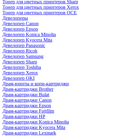
Тонер для цветных принтеров Sharp
Тонер для цветных принтеров Xerox
Тонер для цветных принтеров OCE
Девелоперы
Девелопер Canon
Девелопер Epson
Девелопер Konica Minolta
Девелопер Kyocera Mita
Девелопер Panasonic
Девелопер Ricoh
Девелопер Samsung
Девелопер Sharp
Девелопер Toshiba
Девелопер Xerox
Девелопер OKI
Драм-юниты и копи-картриджи
Драм-картриджи Brother
Драм-картриджи Bulat
Драм-картриджи Canon
Драм-картриджи Epson
Драм-картриджи Fujifilm
Драм-картриджи HP
Драм-картриджи Konica Minolta
Драм-картриджи Kyocera Mita
Драм-картриджи Lexmark