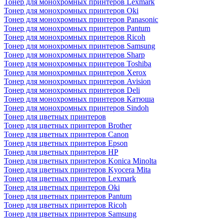
Тонер для монохромных принтеров Lexmark
Тонер для монохромных принтеров Oki
Тонер для монохромных принтеров Panasonic
Тонер для монохромных принтеров Pantum
Тонер для монохромных принтеров Ricoh
Тонер для монохромных принтеров Samsung
Тонер для монохромных принтеров Sharp
Тонер для монохромных принтеров Toshiba
Тонер для монохромных принтеров Xerox
Тонер для монохромных принтеров Avision
Тонер для монохромных принтеров Deli
Тонер для монохромных принтеров Катюша
Тонер для монохромных принтеров Sindoh
Тонер для цветных принтеров
Тонер для цветных принтеров Brother
Тонер для цветных принтеров Canon
Тонер для цветных принтеров Epson
Тонер для цветных принтеров HP
Тонер для цветных принтеров Konica Minolta
Тонер для цветных принтеров Kyocera Mita
Тонер для цветных принтеров Lexmark
Тонер для цветных принтеров Oki
Тонер для цветных принтеров Pantum
Тонер для цветных принтеров Ricoh
Тонер для цветных принтеров Samsung