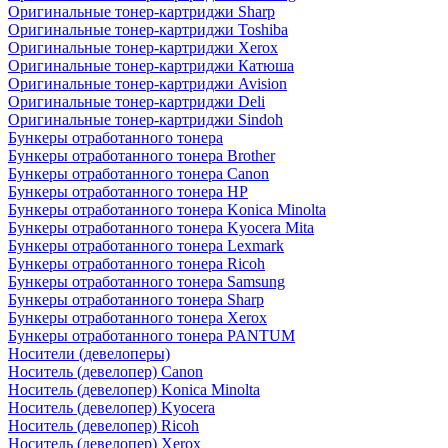
Оригинальные тонер-картриджи Sharp
Оригинальные тонер-картриджи Toshiba
Оригинальные тонер-картриджи Xerox
Оригинальные тонер-картриджи Катюша
Оригинальные тонер-картриджи Avision
Оригинальные тонер-картриджи Deli
Оригинальные тонер-картриджи Sindoh
Бункеры отработанного тонера
Бункеры отработанного тонера Brother
Бункеры отработанного тонера Canon
Бункеры отработанного тонера HP
Бункеры отработанного тонера Konica Minolta
Бункеры отработанного тонера Kyocera Mita
Бункеры отработанного тонера Lexmark
Бункеры отработанного тонера Ricoh
Бункеры отработанного тонера Samsung
Бункеры отработанного тонера Sharp
Бункеры отработанного тонера Xerox
Бункеры отработанного тонера PANTUM
Носители (девелоперы)
Носитель (девелопер) Canon
Носитель (девелопер) Konica Minolta
Носитель (девелопер) Kyocera
Носитель (девелопер) Ricoh
Носитель (девелопер) Xerox