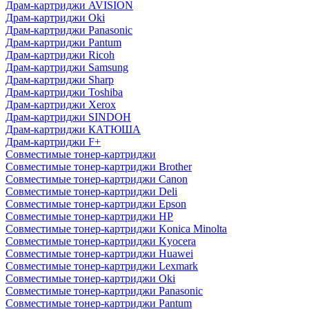
Драм-картриджи AVISION
Драм-картриджи Oki
Драм-картриджи Panasonic
Драм-картриджи Pantum
Драм-картриджи Ricoh
Драм-картриджи Samsung
Драм-картриджи Sharp
Драм-картриджи Toshiba
Драм-картриджи Xerox
Драм-картриджи SINDOH
Драм-картриджи КАТЮША
Драм-картриджи F+
Совместимые тонер-картриджи
Совместимые тонер-картриджи Brother
Совместимые тонер-картриджи Canon
Совместимые тонер-картриджи Deli
Совместимые тонер-картриджи Epson
Совместимые тонер-картриджи HP
Совместимые тонер-картриджи Konica Minolta
Совместимые тонер-картриджи Kyocera
Совместимые тонер-картриджи Huawei
Совместимые тонер-картриджи Lexmark
Совместимые тонер-картриджи Oki
Совместимые тонер-картриджи Panasonic
Совместимые тонер-картриджи Pantum