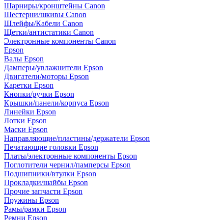
Шарниры/кронштейны Canon
Шестерни/шкивы Canon
Шлейфы/Кабели Canon
Щетки/антистатики Canon
Электронные компоненты Canon
Epson
Валы Epson
Дамперы/увлажнители Epson
Двигатели/моторы Epson
Каретки Epson
Кнопки/ручки Epson
Крышки/панели/корпуса Epson
Линейки Epson
Лотки Epson
Маски Epson
Направляющие/пластины/держатели Epson
Печатающие головки Epson
Платы/электронные компоненты Epson
Поглотители чернил/памперсы Epson
Подшипники/втулки Epson
Прокладки/шайбы Epson
Прочие запчасти Epson
Пружины Epson
Рамы/рамки Epson
Ремни Epson