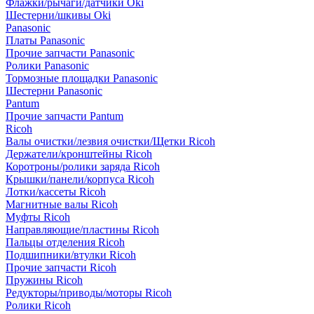
Флажки/рычаги/датчики Oki
Шестерни/шкивы Oki
Panasonic
Платы Panasonic
Прочие запчасти Panasonic
Ролики Panasonic
Тормозные площадки Panasonic
Шестерни Panasonic
Pantum
Прочие запчасти Pantum
Ricoh
Валы очистки/лезвия очистки/Щетки Ricoh
Держатели/кронштейны Ricoh
Коротроны/ролики заряда Ricoh
Крышки/панели/корпуса Ricoh
Лотки/кассеты Ricoh
Магнитные валы Ricoh
Муфты Ricoh
Направляющие/пластины Ricoh
Пальцы отделения Ricoh
Подшипники/втулки Ricoh
Прочие запчасти Ricoh
Пружины Ricoh
Редукторы/приводы/моторы Ricoh
Ролики Ricoh