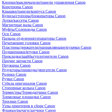
Кнопки/выключалели/панели управления Canon
Коротроны Canon
Крышки/панели/корпуса Canon
Кулисы/стопоры/блокираторы Canon
Лотки/кассеты Canon
Магнитные валы Canon
Муфты/Соленоиды Canon
Оси Canon
Пальцы отделения/сепараторы Canon
Печатающие головки Canon
Пластины/держатели/направляющие/кулачки Canon
Подшипники/втулки Canon
Прокладки/шайбы/уплотнители Canon
Прочие запчасти Canon
Пружины Canon
Редукторы/приводы/двигатели Canon
Ролики Canon
Ручки Canon
Стёкла оригиналов Canon
Стопорные кольца Canon
Термистры/Термодатчики Canon
Тормозные площадки Canon
Тросики Canon
Узлы принтеров в сборе Canon
Флажки/рычаги/датчики Canon