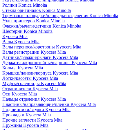
Ролики Konica Minolta
Стекла оригиналов Konica Minolta
Тормозные площадки/площадки отделения Konica Minolta
Узлы принтеров Konica Minolta
Флажки/рычаги/датчики Konica Minolta
Шестерни Konica Minolta
Kyocera Mita
Валы Kyocera Mita
Валы переноса/коротроны Kyocera Mita
Валы регистрации Kyocera Mita
Датчики/флажки/рычаги Kyocera Mita
Держатели/кронштейны/шарниры Kyocera Mita
Кольца Kyocera Mita
Крышки/панели/корпуса Kyocera Mita
Лотки/кассеты Kyocera Mita
Муфты/соленоиды Kyocera Mita
Ограничители Kyocera Mita
Оси Kyocera Mita
Пальцы отделения Kyocera Mita
Пластины/направляющие/пленки Kyocera Mita
Подшипники/втулки Kyocera Mita
Прокладки Kyocera Mita
Прочие запчасти Kyocera Mita
Пружины Kyocera Mita