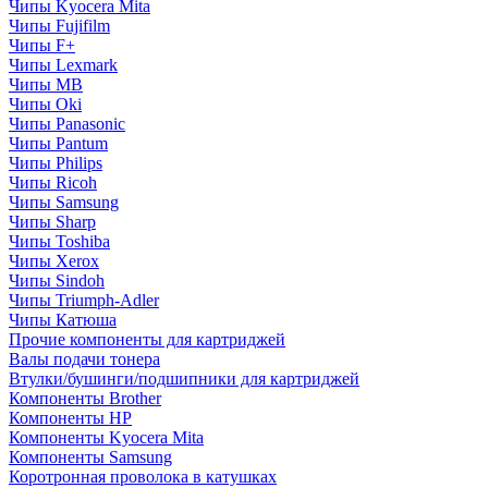
Чипы Kyocera Mita
Чипы Fujifilm
Чипы F+
Чипы Lexmark
Чипы MB
Чипы Oki
Чипы Panasonic
Чипы Pantum
Чипы Philips
Чипы Ricoh
Чипы Samsung
Чипы Sharp
Чипы Toshiba
Чипы Xerox
Чипы Sindoh
Чипы Triumph-Adler
Чипы Катюша
Прочие компоненты для картриджей
Валы подачи тонера
Втулки/бушинги/подшипники для картриджей
Компоненты Brother
Компоненты HP
Компоненты Kyocera Mita
Компоненты Samsung
Коротронная проволока в катушках