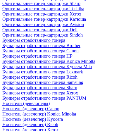
Оригинальные тонер-картриджи Sharp
Оригинальные тонер-картриджи Toshiba
Оригинальные тонер-картриджи Xerox
Оригинальные тонер-картриджи Катюша
Оригинальные тонер-картриджи Avision
Оригинальные тонер-картриджи Deli
Оригинальные тонер-картриджи Sindoh
Бункеры отработанного тонера
Бункеры отработанного тонера Brother
Бункеры отработанного тонера Canon
Бункеры отработанного тонера HP
Бункеры отработанного тонера Konica Minolta
Бункеры отработанного тонера Kyocera Mita
Бункеры отработанного тонера Lexmark
Бункеры отработанного тонера Ricoh
Бункеры отработанного тонера Samsung
Бункеры отработанного тонера Sharp
Бункеры отработанного тонера Xerox
Бункеры отработанного тонера PANTUM
Носители (девелоперы)
Носитель (девелопер) Canon
Носитель (девелопер) Konica Minolta
Носитель (девелопер) Kyocera
Носитель (девелопер) Ricoh
Носитель (девелопер) Xerox