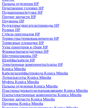
Пальцы отделения HP
Печатающие головки HP
Подшипники/втулки HP
Прочие запчасти HP
Пружины HP
Редукторы/двигатели/приводы HP
Ролики HP
Стёкла оригиналов HP
Термистры/термовыключатели HP
Тормозные площадки HP
Узлы принтеров в сборе HP
Флажки/рычаги/датчики HP
Шестерни/шкивы HP
Шлейфы/кабели HP
Электронные компоненты/платы HP
Konica Minolta
Кабели/шлейфы/провода Konica Minolta
Лотки/кассеты Konica Minolta
Муфты Konica Minolta
Пальцы отделения Konica Minolta
Пластины/держатели/направляющие Konica Minolta
Платы/электронные компоненты Konica Minolta
Прочие запчасти Konica Minolta
Пружины Konica Minolta
Редукторы/двигатели/приводы Konica Minolta