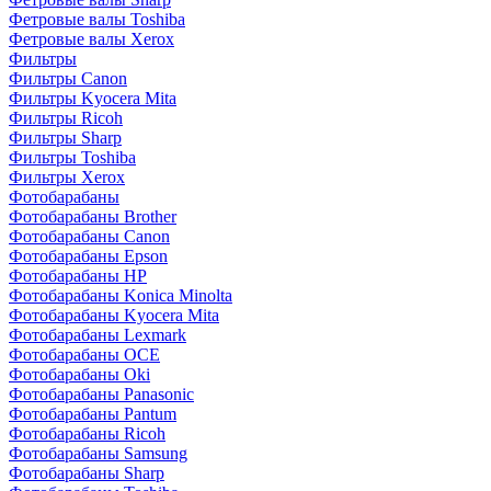
Фетровые валы Toshiba
Фетровые валы Xerox
Фильтры
Фильтры Canon
Фильтры Kyocera Mita
Фильтры Ricoh
Фильтры Sharp
Фильтры Toshiba
Фильтры Xerox
Фотобарабаны
Фотобарабаны Brother
Фотобарабаны Canon
Фотобарабаны Epson
Фотобарабаны HP
Фотобарабаны Konica Minolta
Фотобарабаны Kyocera Mita
Фотобарабаны Lexmark
Фотобарабаны OCE
Фотобарабаны Oki
Фотобарабаны Panasonic
Фотобарабаны Pantum
Фотобарабаны Ricoh
Фотобарабаны Samsung
Фотобарабаны Sharp