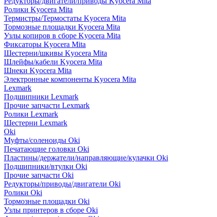
Редукторы/двигатели/приводы Kyocera Mita
Ролики Kyocera Mita
Термистры/Термостаты Kyocera Mita
Тормозные площадки Kyocera Mita
Узлы копиров в сборе Kyocera Mita
Фиксаторы Kyocera Mita
Шестерни/шкивы Kyocera Mita
Шлейфы/кабели Kyocera Mita
Шнеки Kyocera Mita
Электронные компоненты Kyocera Mita
Lexmark
Подшипники Lexmark
Прочие запчасти Lexmark
Ролики Lexmark
Шестерни Lexmark
Oki
Муфты/соленоиды Oki
Печатающие головки Oki
Пластины/держатели/направляющие/кулачки Oki
Подшипники/втулки Oki
Прочие запчасти Oki
Редукторы/приводы/двигатели Oki
Ролики Oki
Тормозные площадки Oki
Узлы принтеров в сборе Oki