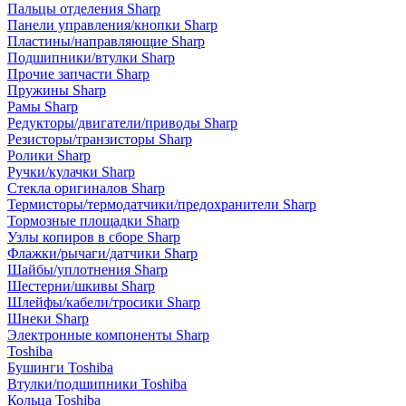
Пальцы отделения Sharp
Панели управления/кнопки Sharp
Пластины/направляющие Sharp
Подшипники/втулки Sharp
Прочие запчасти Sharp
Пружины Sharp
Рамы Sharp
Редукторы/двигатели/приводы Sharp
Резисторы/транзисторы Sharp
Ролики Sharp
Ручки/кулачки Sharp
Стекла оригиналов Sharp
Термисторы/термодатчики/предохранители Sharp
Тормозные площадки Sharp
Узлы копиров в сборе Sharp
Флажки/рычаги/датчики Sharp
Шайбы/уплотнения Sharp
Шестерни/шкивы Sharp
Шлейфы/кабели/тросики Sharp
Шнеки Sharp
Электронные компоненты Sharp
Toshiba
Бушинги Toshiba
Втулки/подшипники Toshiba
Кольца Toshiba