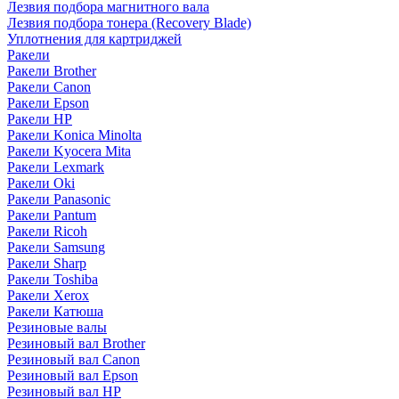
Лезвия подбора магнитного вала
Лезвия подбора тонера (Recovery Blade)
Уплотнения для картриджей
Ракели
Ракели Brother
Ракели Canon
Ракели Epson
Ракели HP
Ракели Konica Minolta
Ракели Kyocera Mita
Ракели Lexmark
Ракели Oki
Ракели Panasonic
Ракели Pantum
Ракели Ricoh
Ракели Samsung
Ракели Sharp
Ракели Toshiba
Ракели Xerox
Ракели Катюша
Резиновые валы
Резиновый вал Brother
Резиновый вал Canon
Резиновый вал Epson
Резиновый вал HP