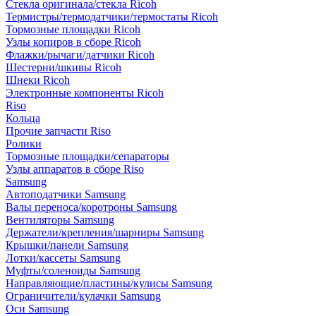
Стекла оригинала/стекла Ricoh
Термистры/термодатчики/термостаты Ricoh
Тормозные площадки Ricoh
Узлы копиров в сборе Ricoh
Флажки/рычаги/датчики Ricoh
Шестерни/шкивы Ricoh
Шнеки Ricoh
Электронные компоненты Ricoh
Riso
Кольца
Прочие запчасти Riso
Ролики
Тормозные площадки/сепараторы
Узлы аппаратов в сборе Riso
Samsung
Автоподатчики Samsung
Валы переноса/коротроны Samsung
Вентиляторы Samsung
Держатели/крепления/шарниры Samsung
Крышки/панели Samsung
Лотки/кассеты Samsung
Муфты/соленоиды Samsung
Направляющие/пластины/кулисы Samsung
Ограничители/кулачки Samsung
Оси Samsung