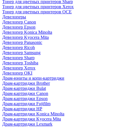
Тонер для цветных принтеров Sharp
Тонер для цветных принтеров Xerox
Тонер для цветных принтеров OCE
Девелоперы
Девелопер Canon
Девелопер Epson
Девелопер Konica Minolta
Девелопер Kyocera Mita
Девелопер Panasonic
Девелопер Ricoh
Девелопер Samsung
Девелопер Sharp
Девелопер Toshiba
Девелопер Xerox
Девелопер OKI
Драм-юниты и копи-картриджи
Драм-картриджи Brother
Драм-картриджи Bulat
Драм-картриджи Canon
Драм-картриджи Epson
Драм-картриджи Fujifilm
Драм-картриджи HP
Драм-картриджи Konica Minolta
Драм-картриджи Kyocera Mita
Драм-картриджи Lexmark