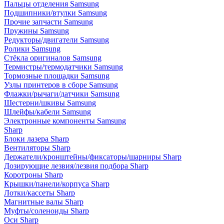
Пальцы отделения Samsung
Подшипники/втулки Samsung
Прочие запчасти Samsung
Пружины Samsung
Редукторы/двигатели Samsung
Ролики Samsung
Стёкла оригиналов Samsung
Термистры/термодатчики Samsung
Тормозные площадки Samsung
Узлы принтеров в сборе Samsung
Флажки/рычаги/датчики Samsung
Шестерни/шкивы Samsung
Шлейфы/кабели Samsung
Электронные компоненты Samsung
Sharp
Блоки лазера Sharp
Вентиляторы Sharp
Держатели/кронштейны/фиксаторы/шарниры Sharp
Дозирующие лезвия/лезвия подбора Sharp
Коротроны Sharp
Крышки/панели/корпуса Sharp
Лотки/кассеты Sharp
Магнитные валы Sharp
Муфты/соленоиды Sharp
Оси Sharp