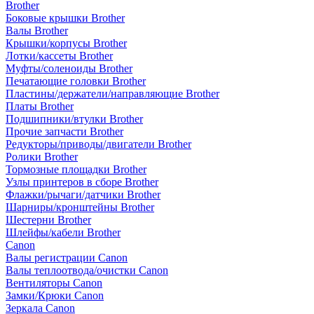
Brother
Боковые крышки Brother
Валы Brother
Крышки/корпусы Brother
Лотки/кассеты Brother
Муфты/соленоиды Brother
Печатающие головки Brother
Пластины/держатели/направляющие Brother
Платы Brother
Подшипники/втулки Brother
Прочие запчасти Brother
Редукторы/приводы/двигатели Brother
Ролики Brother
Тормозные площадки Brother
Узлы принтеров в сборе Brother
Флажки/рычаги/датчики Brother
Шарниры/кронштейны Brother
Шестерни Brother
Шлейфы/кабели Brother
Canon
Валы регистрации Canon
Валы теплоотвода/очистки Canon
Вентиляторы Canon
Замки/Крюки Canon
Зеркала Canon