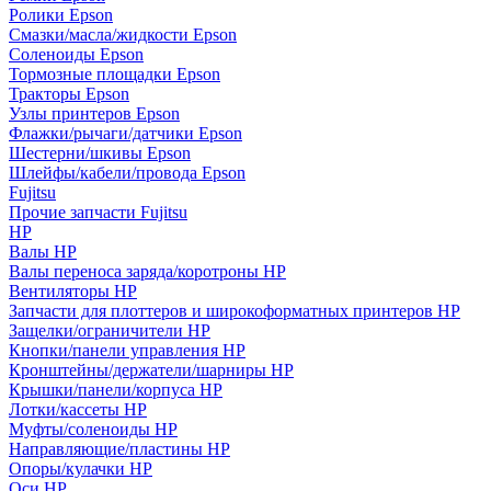
Ролики Epson
Смазки/масла/жидкости Epson
Соленоиды Epson
Тормозные площадки Epson
Тракторы Epson
Узлы принтеров Epson
Флажки/рычаги/датчики Epson
Шестерни/шкивы Epson
Шлейфы/кабели/провода Epson
Fujitsu
Прочие запчасти Fujitsu
HP
Валы HP
Валы переноса заряда/коротроны HP
Вентиляторы HP
Запчасти для плоттеров и широкоформатных принтеров HP
Защелки/ограничители HP
Кнопки/панели управления HP
Кронштейны/держатели/шарниры HP
Крышки/панели/корпуса HP
Лотки/кассеты HP
Муфты/соленоиды HP
Направляющие/пластины HP
Опоры/кулачки HP
Оси HP