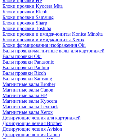
Блоки проявки HP
Блоки проявки Kyocera Mita
Блоки проявки Ricoh
Блоки проявки Samsung
Блоки проявки Sharp
Блоки проявки Toshiba
Блоки проявки и имидж-юниты Konica Minolta
Блоки проявки и имидж-юниты Xerox
Блоки формирования изображения Oki
Валы проявки/магнитные валы для картриджей
Валы проявки Oki
Валы проявки Panasonic
Валы проявки Pantum
Валы проявки Ricoh
Валы проявки Samsung
Магнитные валы Brother
Магнитные валы Canon
Магнитные валы HP
Магнитные валы Kyocera
Магнитные валы Lexmark
Магнитные валы Xerox
Дозирующие лезвия для картриджей
Дозирующие лезвия Brother
Дозирующие лезвия Avision
Дозирующие лезвия Canon