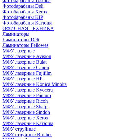
Фотобарабаны Toshiba
Фотобарабаны Deli
Фотобарабаны Xerox
Фотобарабаны KIP
Фотобарабаны Катюша
ОФИСНАЯ ТЕХНИКА
Ламинаторы
Ламинаторы Deli
Ламинаторы Fellowes
МФУ лазерные
МФУ лазерные Avision
МФУ лазерные Bulat
МФУ лазерные Canon
МФУ лазерные Fujifilm
МФУ лазерные HP
МФУ лазерные Konica Minolta
МФУ лазерные Kyocera
МФУ лазерные Pantum
МФУ лазерные Ricoh
МФУ лазерные Sharp
МФУ лазерные Sindoh
МФУ лазерные Xerox
МФУ лазерные Катюша
МФУ струйные
МФУ струйные Brother