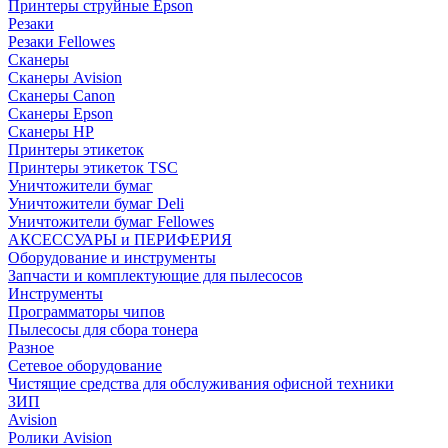
Принтеры струйные Epson
Резаки
Резаки Fellowes
Сканеры
Сканеры Avision
Сканеры Canon
Сканеры Epson
Сканеры HP
Принтеры этикеток
Принтеры этикеток TSC
Уничтожители бумаг
Уничтожители бумаг Deli
Уничтожители бумаг Fellowes
АКСЕССУАРЫ и ПЕРИФЕРИЯ
Оборудование и инструменты
Запчасти и комплектующие для пылесосов
Инструменты
Программаторы чипов
Пылесосы для сбора тонера
Разное
Сетевое оборудование
Чистящие средства для обслуживания офисной техники
ЗИП
Avision
Ролики Avision