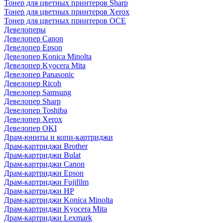
Тонер для цветных принтеров Sharp
Тонер для цветных принтеров Xerox
Тонер для цветных принтеров OCE
Девелоперы
Девелопер Canon
Девелопер Epson
Девелопер Konica Minolta
Девелопер Kyocera Mita
Девелопер Panasonic
Девелопер Ricoh
Девелопер Samsung
Девелопер Sharp
Девелопер Toshiba
Девелопер Xerox
Девелопер OKI
Драм-юниты и копи-картриджи
Драм-картриджи Brother
Драм-картриджи Bulat
Драм-картриджи Canon
Драм-картриджи Epson
Драм-картриджи Fujifilm
Драм-картриджи HP
Драм-картриджи Konica Minolta
Драм-картриджи Kyocera Mita
Драм-картриджи Lexmark