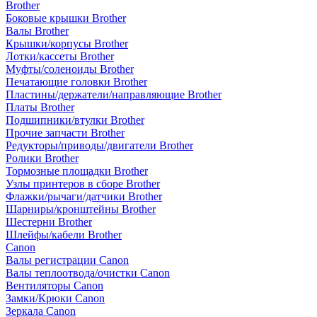
Brother
Боковые крышки Brother
Валы Brother
Крышки/корпусы Brother
Лотки/кассеты Brother
Муфты/соленоиды Brother
Печатающие головки Brother
Пластины/держатели/направляющие Brother
Платы Brother
Подшипники/втулки Brother
Прочие запчасти Brother
Редукторы/приводы/двигатели Brother
Ролики Brother
Тормозные площадки Brother
Узлы принтеров в сборе Brother
Флажки/рычаги/датчики Brother
Шарниры/кронштейны Brother
Шестерни Brother
Шлейфы/кабели Brother
Canon
Валы регистрации Canon
Валы теплоотвода/очистки Canon
Вентиляторы Canon
Замки/Крюки Canon
Зеркала Canon