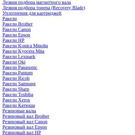
Лезвия подбора магнитного вала
Лезвия подбора тонера (Recovery Blade)
Уплотнения для картриджей
Ракели
Ракели Brother
Ракели Canon
Ракели Epson
Ракели HP
Ракели Konica Minolta
Ракели Kyocera Mita
Ракели Lexmark
Ракели Oki
Ракели Panasonic
Ракели Pantum
Ракели Ricoh
Ракели Samsung
Ракели Sharp
Ракели Toshiba
Ракели Xerox
Ракели Катюша
Резиновые валы
Резиновый вал Brother
Резиновый вал Canon
Резиновый вал Epson
Резиновый вал HP