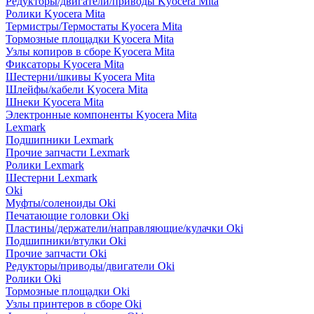
Редукторы/двигатели/приводы Kyocera Mita
Ролики Kyocera Mita
Термистры/Термостаты Kyocera Mita
Тормозные площадки Kyocera Mita
Узлы копиров в сборе Kyocera Mita
Фиксаторы Kyocera Mita
Шестерни/шкивы Kyocera Mita
Шлейфы/кабели Kyocera Mita
Шнеки Kyocera Mita
Электронные компоненты Kyocera Mita
Lexmark
Подшипники Lexmark
Прочие запчасти Lexmark
Ролики Lexmark
Шестерни Lexmark
Oki
Муфты/соленоиды Oki
Печатающие головки Oki
Пластины/держатели/направляющие/кулачки Oki
Подшипники/втулки Oki
Прочие запчасти Oki
Редукторы/приводы/двигатели Oki
Ролики Oki
Тормозные площадки Oki
Узлы принтеров в сборе Oki