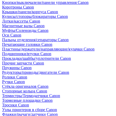
Кнопки/выключалели/панели управления Canon
Коротроны Canon
Крышки/панели/корпуса Canon
Кулисы/стопоры/блокираторы Canon
Лотки/кассеты Canon
Магнитные валы Canon
Муфты/Соленоиды Canon
Оси Canon
Пальцы отделения/сепараторы Canon
Печатающие головки Canon
Пластины/держатели/направляющие/кулачки Canon
Подшипники/втулки Canon
Прокладки/шайбы/уплотнители Canon
Прочие запчасти Canon
Пружины Canon
Редукторы/приводы/двигатели Canon
Ролики Canon
Ручки Canon
Стёкла оригиналов Canon
Стопорные кольца Canon
Термистры/Термодатчики Canon
Тормозные площадки Canon
Тросики Canon
Узлы принтеров в сборе Canon
Флажки/рычаги/датчики Canon