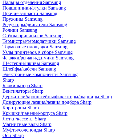
Пальцы отделения Samsung
Подшипники/втулки Samsung
Прочие запчасти Samsung
Пружины Samsung
Редукторы/двигатели Samsung
Ролики Samsung
Стёкла оригиналов Samsung
Термистры/термодатчики Samsung
Тормозные площадки Samsung
Узлы принтеров в сборе Samsung
Флажки/рычаги/датчики Samsung
Шестерни/шкивы Samsung
Шлейфы/кабели Samsung
Электронные компоненты Samsung
Sharp
Блоки лазера Sharp
Вентиляторы Sharp
Держатели/кронштейны/фиксаторы/шарниры Sharp
Дозирующие лезвия/лезвия подбора Sharp
Коротроны Sharp
Крышки/панели/корпуса Sharp
Лотки/кассеты Sharp
Магнитные валы Sharp
Муфты/соленоиды Sharp
Оси Sharp