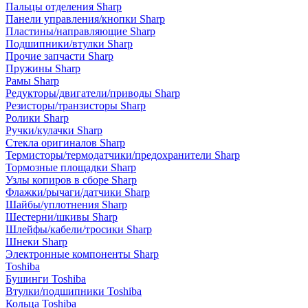
Пальцы отделения Sharp
Панели управления/кнопки Sharp
Пластины/направляющие Sharp
Подшипники/втулки Sharp
Прочие запчасти Sharp
Пружины Sharp
Рамы Sharp
Редукторы/двигатели/приводы Sharp
Резисторы/транзисторы Sharp
Ролики Sharp
Ручки/кулачки Sharp
Стекла оригиналов Sharp
Термисторы/термодатчики/предохранители Sharp
Тормозные площадки Sharp
Узлы копиров в сборе Sharp
Флажки/рычаги/датчики Sharp
Шайбы/уплотнения Sharp
Шестерни/шкивы Sharp
Шлейфы/кабели/тросики Sharp
Шнеки Sharp
Электронные компоненты Sharp
Toshiba
Бушинги Toshiba
Втулки/подшипники Toshiba
Кольца Toshiba