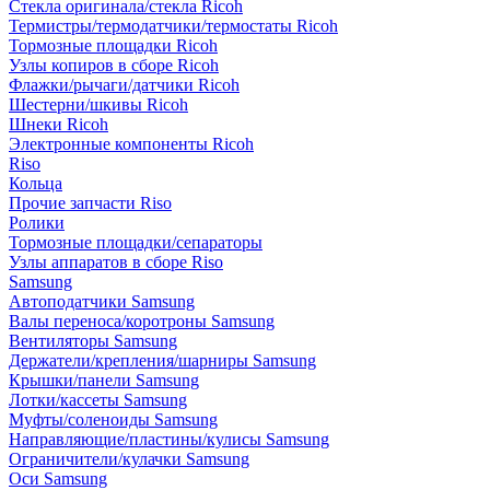
Стекла оригинала/стекла Ricoh
Термистры/термодатчики/термостаты Ricoh
Тормозные площадки Ricoh
Узлы копиров в сборе Ricoh
Флажки/рычаги/датчики Ricoh
Шестерни/шкивы Ricoh
Шнеки Ricoh
Электронные компоненты Ricoh
Riso
Кольца
Прочие запчасти Riso
Ролики
Тормозные площадки/сепараторы
Узлы аппаратов в сборе Riso
Samsung
Автоподатчики Samsung
Валы переноса/коротроны Samsung
Вентиляторы Samsung
Держатели/крепления/шарниры Samsung
Крышки/панели Samsung
Лотки/кассеты Samsung
Муфты/соленоиды Samsung
Направляющие/пластины/кулисы Samsung
Ограничители/кулачки Samsung
Оси Samsung