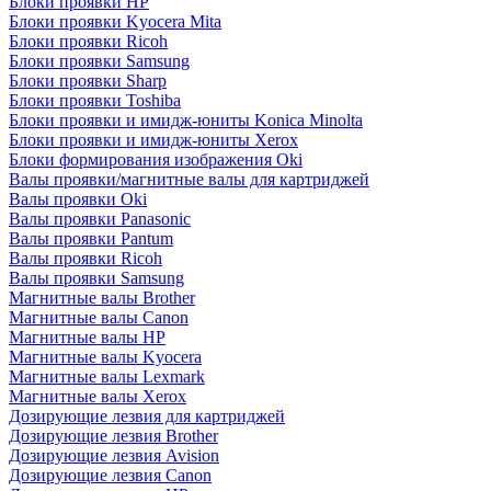
Блоки проявки HP
Блоки проявки Kyocera Mita
Блоки проявки Ricoh
Блоки проявки Samsung
Блоки проявки Sharp
Блоки проявки Toshiba
Блоки проявки и имидж-юниты Konica Minolta
Блоки проявки и имидж-юниты Xerox
Блоки формирования изображения Oki
Валы проявки/магнитные валы для картриджей
Валы проявки Oki
Валы проявки Panasonic
Валы проявки Pantum
Валы проявки Ricoh
Валы проявки Samsung
Магнитные валы Brother
Магнитные валы Canon
Магнитные валы HP
Магнитные валы Kyocera
Магнитные валы Lexmark
Магнитные валы Xerox
Дозирующие лезвия для картриджей
Дозирующие лезвия Brother
Дозирующие лезвия Avision
Дозирующие лезвия Canon