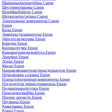
Шарниры/кронштейны Canon
Шестерни/шкивы Canon
Шлейфы/Кабели Canon
Щетки/антистатики Canon
Электронные компоненты Canon
Epson
Валы Epson
Дамперы/увлажнители Epson
Двигатели/моторы Epson
Каретки Epson
Кнопки/ручки Epson
Крышки/панели/корпуса Epson
Линейки Epson
Лотки Epson
Маски Epson
Направляющие/пластины/держатели Epson
Печатающие головки Epson
Платы/электронные компоненты Epson
Поглотители чернил/памперсы Epson
Подшипники/втулки Epson
Прокладки/шайбы Epson
Прочие запчасти Epson
Пружины Epson
Рамы/рамки Epson
Ремни Epson