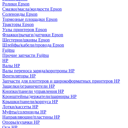
Ролики Epson
Смазки/масла/жидкости Epson
Соленоиды Epson
Тормозные площадки Epson
Тракторы Epson
Узлы принтеров Epson
Флажки/рычаги/датчики Epson
Шестерни/шкивы Epson
Шлейфы/кабели/провода Epson
Fujitsu
Прочие запчасти Fujitsu
HP
Валы HP
Валы переноса заряда/коротроны HP
Вентиляторы HP
Запчасти для плоттеров и широкоформатных принтеров HP
Защелки/ограничители HP
Кнопки/панели управления HP
Кронштейны/держатели/шарниры HP
Крышки/панели/корпуса HP
Лотки/кассеты HP
Муфты/соленоиды HP
Направляющие/пластины HP
Опоры/кулачки HP
Оси HP