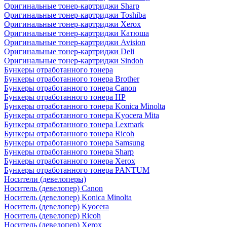
Оригинальные тонер-картриджи Sharp
Оригинальные тонер-картриджи Toshiba
Оригинальные тонер-картриджи Xerox
Оригинальные тонер-картриджи Катюша
Оригинальные тонер-картриджи Avision
Оригинальные тонер-картриджи Deli
Оригинальные тонер-картриджи Sindoh
Бункеры отработанного тонера
Бункеры отработанного тонера Brother
Бункеры отработанного тонера Canon
Бункеры отработанного тонера HP
Бункеры отработанного тонера Konica Minolta
Бункеры отработанного тонера Kyocera Mita
Бункеры отработанного тонера Lexmark
Бункеры отработанного тонера Ricoh
Бункеры отработанного тонера Samsung
Бункеры отработанного тонера Sharp
Бункеры отработанного тонера Xerox
Бункеры отработанного тонера PANTUM
Носители (девелоперы)
Носитель (девелопер) Canon
Носитель (девелопер) Konica Minolta
Носитель (девелопер) Kyocera
Носитель (девелопер) Ricoh
Носитель (девелопер) Xerox