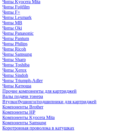
Чипы Kyocera Mita
Чипы Fujifilm
Чипы F+
Чипы Lexmark
Чипы MB
Чипы Oki
Чипы Panasonic
Чипы Pantum
Чипы Philips
Чипы Ricoh
Чипы Samsung
Чипы Sharp
Чипы Toshiba
Чипы Xerox
Чипы Sindoh
Чипы Triumph-Adler
Чипы Катюша
Прочие компоненты для картриджей
Валы подачи тонера
Втулки/бушинги/подшипники для картриджей
Компоненты Brother
Компоненты HP
Компоненты Kyocera Mita
Компоненты Samsung
Коротронная проволока в катушках