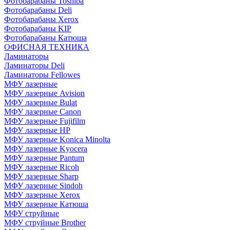
Фотобарабаны Toshiba
Фотобарабаны Deli
Фотобарабаны Xerox
Фотобарабаны KIP
Фотобарабаны Катюша
ОФИСНАЯ ТЕХНИКА
Ламинаторы
Ламинаторы Deli
Ламинаторы Fellowes
МФУ лазерные
МФУ лазерные Avision
МФУ лазерные Bulat
МФУ лазерные Canon
МФУ лазерные Fujifilm
МФУ лазерные HP
МФУ лазерные Konica Minolta
МФУ лазерные Kyocera
МФУ лазерные Pantum
МФУ лазерные Ricoh
МФУ лазерные Sharp
МФУ лазерные Sindoh
МФУ лазерные Xerox
МФУ лазерные Катюша
МФУ струйные
МФУ струйные Brother