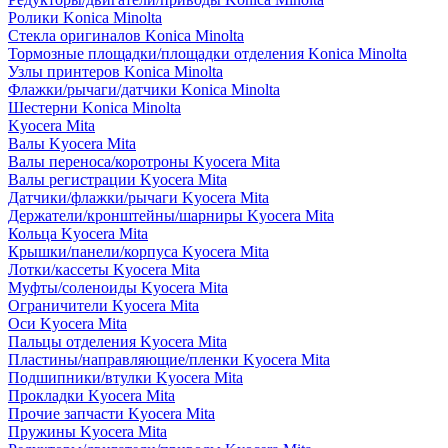
Ролики Konica Minolta
Стекла оригиналов Konica Minolta
Тормозные площадки/площадки отделения Konica Minolta
Узлы принтеров Konica Minolta
Флажки/рычаги/датчики Konica Minolta
Шестерни Konica Minolta
Kyocera Mita
Валы Kyocera Mita
Валы переноса/коротроны Kyocera Mita
Валы регистрации Kyocera Mita
Датчики/флажки/рычаги Kyocera Mita
Держатели/кронштейны/шарниры Kyocera Mita
Кольца Kyocera Mita
Крышки/панели/корпуса Kyocera Mita
Лотки/кассеты Kyocera Mita
Муфты/соленоиды Kyocera Mita
Ограничители Kyocera Mita
Оси Kyocera Mita
Пальцы отделения Kyocera Mita
Пластины/направляющие/пленки Kyocera Mita
Подшипники/втулки Kyocera Mita
Прокладки Kyocera Mita
Прочие запчасти Kyocera Mita
Пружины Kyocera Mita