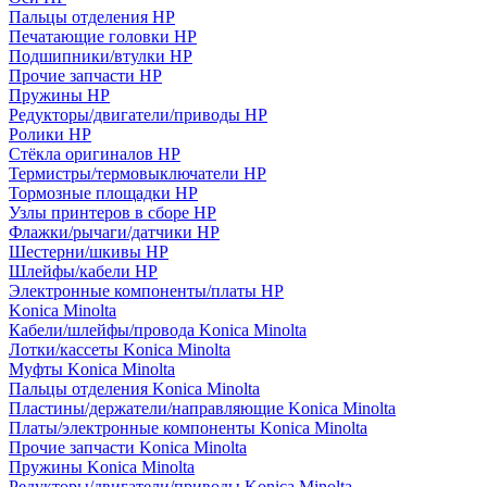
Пальцы отделения HP
Печатающие головки HP
Подшипники/втулки HP
Прочие запчасти HP
Пружины HP
Редукторы/двигатели/приводы HP
Ролики HP
Стёкла оригиналов HP
Термистры/термовыключатели HP
Тормозные площадки HP
Узлы принтеров в сборе HP
Флажки/рычаги/датчики HP
Шестерни/шкивы HP
Шлейфы/кабели HP
Электронные компоненты/платы HP
Konica Minolta
Кабели/шлейфы/провода Konica Minolta
Лотки/кассеты Konica Minolta
Муфты Konica Minolta
Пальцы отделения Konica Minolta
Пластины/держатели/направляющие Konica Minolta
Платы/электронные компоненты Konica Minolta
Прочие запчасти Konica Minolta
Пружины Konica Minolta
Редукторы/двигатели/приводы Konica Minolta