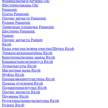
Флажки/рычаги/датчики Oki
Шестерни/шкивы Oki
Panasonic
Платы Panasonic
Прочие запчасти Panasonic
Ролики Panasonic
Тормозные площадки Panasonic
Шестерни Panasonic
Pantum
Прочие запчасти Pantum
Ricoh
Валы очистки/лезвия очистки/Щетки Ricoh
Держатели/кронштейны Ricoh
Коротроны/ролики заряда Ricoh
Крышки/панели/корпуса Ricoh
Лотки/кассеты Ricoh
Магнитные валы Ricoh
Муфты Ricoh
Направляющие/пластины Ricoh
Пальцы отделения Ricoh
Подшипники/втулки Ricoh
Прочие запчасти Ricoh
Пружины Ricoh
Редукторы/приводы/моторы Ricoh
Ролики Ricoh