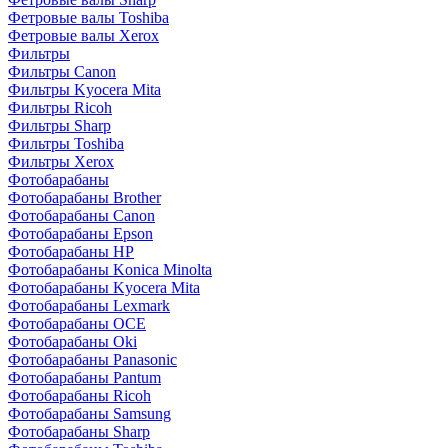
Фетровые валы Toshiba
Фетровые валы Xerox
Фильтры
Фильтры Canon
Фильтры Kyocera Mita
Фильтры Ricoh
Фильтры Sharp
Фильтры Toshiba
Фильтры Xerox
Фотобарабаны
Фотобарабаны Brother
Фотобарабаны Canon
Фотобарабаны Epson
Фотобарабаны HP
Фотобарабаны Konica Minolta
Фотобарабаны Kyocera Mita
Фотобарабаны Lexmark
Фотобарабаны OCE
Фотобарабаны Oki
Фотобарабаны Panasonic
Фотобарабаны Pantum
Фотобарабаны Ricoh
Фотобарабаны Samsung
Фотобарабаны Sharp