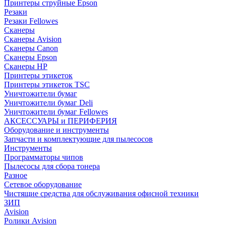
Принтеры струйные Epson
Резаки
Резаки Fellowes
Сканеры
Сканеры Avision
Сканеры Canon
Сканеры Epson
Сканеры HP
Принтеры этикеток
Принтеры этикеток TSC
Уничтожители бумаг
Уничтожители бумаг Deli
Уничтожители бумаг Fellowes
АКСЕССУАРЫ и ПЕРИФЕРИЯ
Оборудование и инструменты
Запчасти и комплектующие для пылесосов
Инструменты
Программаторы чипов
Пылесосы для сбора тонера
Разное
Сетевое оборудование
Чистящие средства для обслуживания офисной техники
ЗИП
Avision
Ролики Avision