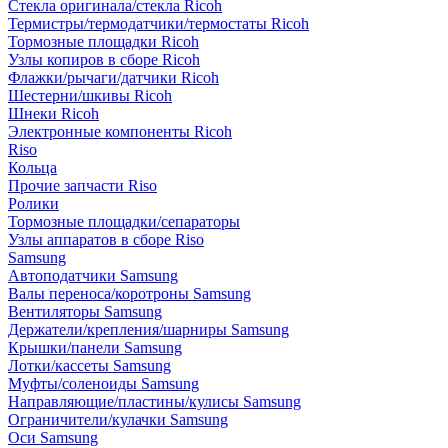
Стекла оригинала/стекла Ricoh
Термистры/термодатчики/термостаты Ricoh
Тормозные площадки Ricoh
Узлы копиров в сборе Ricoh
Флажки/рычаги/датчики Ricoh
Шестерни/шкивы Ricoh
Шнеки Ricoh
Электронные компоненты Ricoh
Riso
Кольца
Прочие запчасти Riso
Ролики
Тормозные площадки/сепараторы
Узлы аппаратов в сборе Riso
Samsung
Автоподатчики Samsung
Валы переноса/коротроны Samsung
Вентиляторы Samsung
Держатели/крепления/шарниры Samsung
Крышки/панели Samsung
Лотки/кассеты Samsung
Муфты/соленоиды Samsung
Направляющие/пластины/кулисы Samsung
Ограничители/кулачки Samsung
Оси Samsung