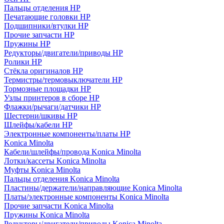
Пальцы отделения HP
Печатающие головки HP
Подшипники/втулки HP
Прочие запчасти HP
Пружины HP
Редукторы/двигатели/приводы HP
Ролики HP
Стёкла оригиналов HP
Термистры/термовыключатели HP
Тормозные площадки HP
Узлы принтеров в сборе HP
Флажки/рычаги/датчики HP
Шестерни/шкивы HP
Шлейфы/кабели HP
Электронные компоненты/платы HP
Konica Minolta
Кабели/шлейфы/провода Konica Minolta
Лотки/кассеты Konica Minolta
Муфты Konica Minolta
Пальцы отделения Konica Minolta
Пластины/держатели/направляющие Konica Minolta
Платы/электронные компоненты Konica Minolta
Прочие запчасти Konica Minolta
Пружины Konica Minolta
Редукторы/двигатели/приводы Konica Minolta