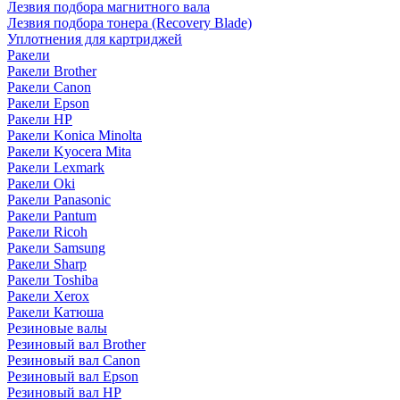
Лезвия подбора магнитного вала
Лезвия подбора тонера (Recovery Blade)
Уплотнения для картриджей
Ракели
Ракели Brother
Ракели Canon
Ракели Epson
Ракели HP
Ракели Konica Minolta
Ракели Kyocera Mita
Ракели Lexmark
Ракели Oki
Ракели Panasonic
Ракели Pantum
Ракели Ricoh
Ракели Samsung
Ракели Sharp
Ракели Toshiba
Ракели Xerox
Ракели Катюша
Резиновые валы
Резиновый вал Brother
Резиновый вал Canon
Резиновый вал Epson
Резиновый вал HP