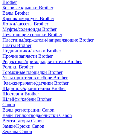
Brother
Боковые крышки Brother
Валы Brother
Крышки/корпусы Brother
Лотки/кассеты Brother
Муфты/соленоиды Brother
Печатающие головки Brother
Пластины/держатели/направляющие Brother
Платы Brother
Подшипники/втулки Brother
Прочие запчасти Brother
Редукторы/приводы/двигатели Brother
Ролики Brother
Тормозные площадки Brother
Узлы принтеров в сборе Brother
Флажки/рычаги/датчики Brother
Шарниры/кронштейны Brother
Шестерни Brother
Шлейфы/кабели Brother
Canon
Валы регистрации Canon
Валы теплоотвода/очистки Canon
Вентиляторы Canon
Замки/Крюки Canon
Зеркала Canon