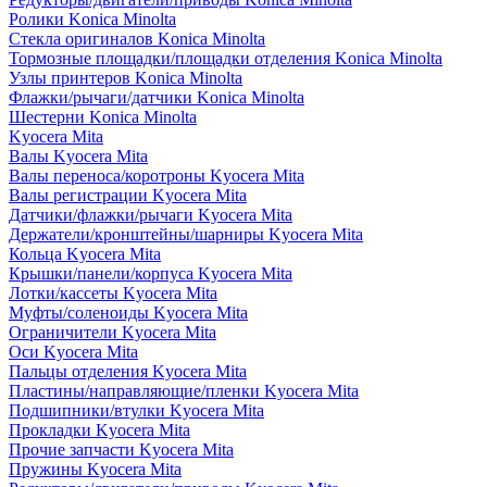
Ролики Konica Minolta
Стекла оригиналов Konica Minolta
Тормозные площадки/площадки отделения Konica Minolta
Узлы принтеров Konica Minolta
Флажки/рычаги/датчики Konica Minolta
Шестерни Konica Minolta
Kyocera Mita
Валы Kyocera Mita
Валы переноса/коротроны Kyocera Mita
Валы регистрации Kyocera Mita
Датчики/флажки/рычаги Kyocera Mita
Держатели/кронштейны/шарниры Kyocera Mita
Кольца Kyocera Mita
Крышки/панели/корпуса Kyocera Mita
Лотки/кассеты Kyocera Mita
Муфты/соленоиды Kyocera Mita
Ограничители Kyocera Mita
Оси Kyocera Mita
Пальцы отделения Kyocera Mita
Пластины/направляющие/пленки Kyocera Mita
Подшипники/втулки Kyocera Mita
Прокладки Kyocera Mita
Прочие запчасти Kyocera Mita
Пружины Kyocera Mita