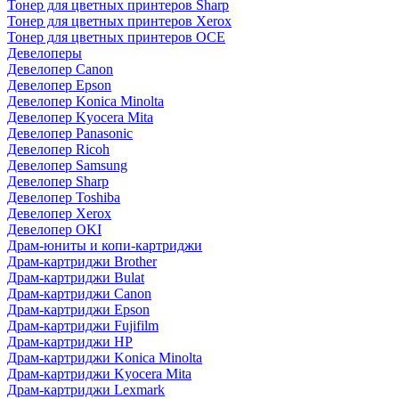
Тонер для цветных принтеров Sharp
Тонер для цветных принтеров Xerox
Тонер для цветных принтеров OCE
Девелоперы
Девелопер Canon
Девелопер Epson
Девелопер Konica Minolta
Девелопер Kyocera Mita
Девелопер Panasonic
Девелопер Ricoh
Девелопер Samsung
Девелопер Sharp
Девелопер Toshiba
Девелопер Xerox
Девелопер OKI
Драм-юниты и копи-картриджи
Драм-картриджи Brother
Драм-картриджи Bulat
Драм-картриджи Canon
Драм-картриджи Epson
Драм-картриджи Fujifilm
Драм-картриджи HP
Драм-картриджи Konica Minolta
Драм-картриджи Kyocera Mita
Драм-картриджи Lexmark