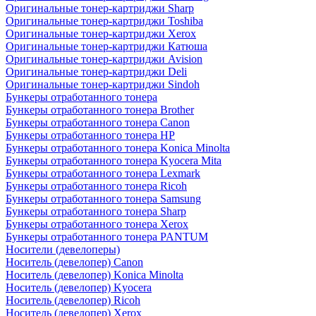
Оригинальные тонер-картриджи Sharp
Оригинальные тонер-картриджи Toshiba
Оригинальные тонер-картриджи Xerox
Оригинальные тонер-картриджи Катюша
Оригинальные тонер-картриджи Avision
Оригинальные тонер-картриджи Deli
Оригинальные тонер-картриджи Sindoh
Бункеры отработанного тонера
Бункеры отработанного тонера Brother
Бункеры отработанного тонера Canon
Бункеры отработанного тонера HP
Бункеры отработанного тонера Konica Minolta
Бункеры отработанного тонера Kyocera Mita
Бункеры отработанного тонера Lexmark
Бункеры отработанного тонера Ricoh
Бункеры отработанного тонера Samsung
Бункеры отработанного тонера Sharp
Бункеры отработанного тонера Xerox
Бункеры отработанного тонера PANTUM
Носители (девелоперы)
Носитель (девелопер) Canon
Носитель (девелопер) Konica Minolta
Носитель (девелопер) Kyocera
Носитель (девелопер) Ricoh
Носитель (девелопер) Xerox