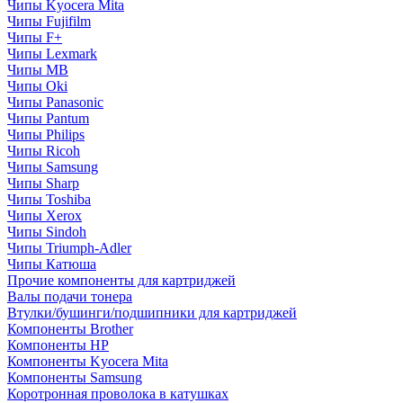
Чипы Kyocera Mita
Чипы Fujifilm
Чипы F+
Чипы Lexmark
Чипы MB
Чипы Oki
Чипы Panasonic
Чипы Pantum
Чипы Philips
Чипы Ricoh
Чипы Samsung
Чипы Sharp
Чипы Toshiba
Чипы Xerox
Чипы Sindoh
Чипы Triumph-Adler
Чипы Катюша
Прочие компоненты для картриджей
Валы подачи тонера
Втулки/бушинги/подшипники для картриджей
Компоненты Brother
Компоненты HP
Компоненты Kyocera Mita
Компоненты Samsung
Коротронная проволока в катушках