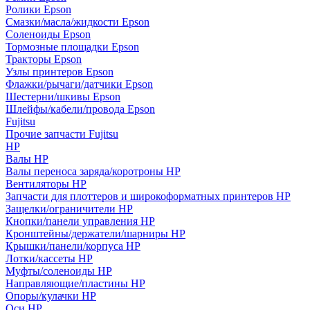
Ролики Epson
Смазки/масла/жидкости Epson
Соленоиды Epson
Тормозные площадки Epson
Тракторы Epson
Узлы принтеров Epson
Флажки/рычаги/датчики Epson
Шестерни/шкивы Epson
Шлейфы/кабели/провода Epson
Fujitsu
Прочие запчасти Fujitsu
HP
Валы HP
Валы переноса заряда/коротроны HP
Вентиляторы HP
Запчасти для плоттеров и широкоформатных принтеров HP
Защелки/ограничители HP
Кнопки/панели управления HP
Кронштейны/держатели/шарниры HP
Крышки/панели/корпуса HP
Лотки/кассеты HP
Муфты/соленоиды HP
Направляющие/пластины HP
Опоры/кулачки HP
Оси HP