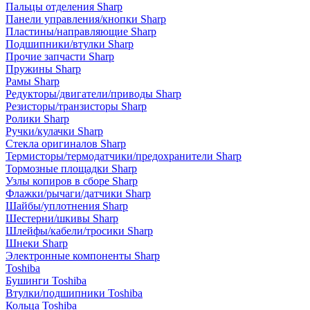
Пальцы отделения Sharp
Панели управления/кнопки Sharp
Пластины/направляющие Sharp
Подшипники/втулки Sharp
Прочие запчасти Sharp
Пружины Sharp
Рамы Sharp
Редукторы/двигатели/приводы Sharp
Резисторы/транзисторы Sharp
Ролики Sharp
Ручки/кулачки Sharp
Стекла оригиналов Sharp
Термисторы/термодатчики/предохранители Sharp
Тормозные площадки Sharp
Узлы копиров в сборе Sharp
Флажки/рычаги/датчики Sharp
Шайбы/уплотнения Sharp
Шестерни/шкивы Sharp
Шлейфы/кабели/тросики Sharp
Шнеки Sharp
Электронные компоненты Sharp
Toshiba
Бушинги Toshiba
Втулки/подшипники Toshiba
Кольца Toshiba