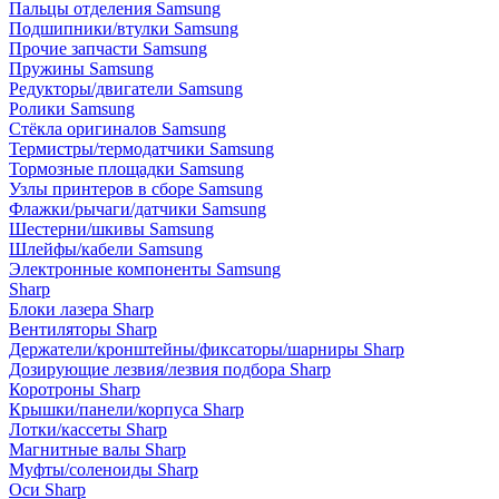
Пальцы отделения Samsung
Подшипники/втулки Samsung
Прочие запчасти Samsung
Пружины Samsung
Редукторы/двигатели Samsung
Ролики Samsung
Стёкла оригиналов Samsung
Термистры/термодатчики Samsung
Тормозные площадки Samsung
Узлы принтеров в сборе Samsung
Флажки/рычаги/датчики Samsung
Шестерни/шкивы Samsung
Шлейфы/кабели Samsung
Электронные компоненты Samsung
Sharp
Блоки лазера Sharp
Вентиляторы Sharp
Держатели/кронштейны/фиксаторы/шарниры Sharp
Дозирующие лезвия/лезвия подбора Sharp
Коротроны Sharp
Крышки/панели/корпуса Sharp
Лотки/кассеты Sharp
Магнитные валы Sharp
Муфты/соленоиды Sharp
Оси Sharp