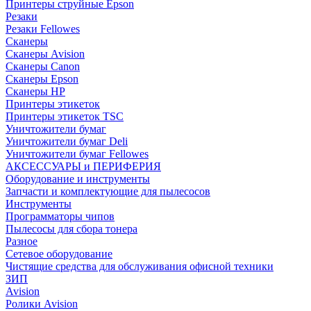
Принтеры струйные Epson
Резаки
Резаки Fellowes
Сканеры
Сканеры Avision
Сканеры Canon
Сканеры Epson
Сканеры HP
Принтеры этикеток
Принтеры этикеток TSC
Уничтожители бумаг
Уничтожители бумаг Deli
Уничтожители бумаг Fellowes
АКСЕССУАРЫ и ПЕРИФЕРИЯ
Оборудование и инструменты
Запчасти и комплектующие для пылесосов
Инструменты
Программаторы чипов
Пылесосы для сбора тонера
Разное
Сетевое оборудование
Чистящие средства для обслуживания офисной техники
ЗИП
Avision
Ролики Avision