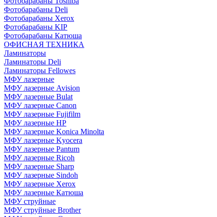
Фотобарабаны Toshiba
Фотобарабаны Deli
Фотобарабаны Xerox
Фотобарабаны KIP
Фотобарабаны Катюша
ОФИСНАЯ ТЕХНИКА
Ламинаторы
Ламинаторы Deli
Ламинаторы Fellowes
МФУ лазерные
МФУ лазерные Avision
МФУ лазерные Bulat
МФУ лазерные Canon
МФУ лазерные Fujifilm
МФУ лазерные HP
МФУ лазерные Konica Minolta
МФУ лазерные Kyocera
МФУ лазерные Pantum
МФУ лазерные Ricoh
МФУ лазерные Sharp
МФУ лазерные Sindoh
МФУ лазерные Xerox
МФУ лазерные Катюша
МФУ струйные
МФУ струйные Brother