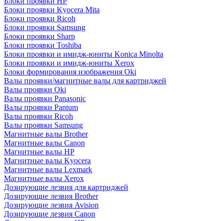
Блоки проявки HP
Блоки проявки Kyocera Mita
Блоки проявки Ricoh
Блоки проявки Samsung
Блоки проявки Sharp
Блоки проявки Toshiba
Блоки проявки и имидж-юниты Konica Minolta
Блоки проявки и имидж-юниты Xerox
Блоки формирования изображения Oki
Валы проявки/магнитные валы для картриджей
Валы проявки Oki
Валы проявки Panasonic
Валы проявки Pantum
Валы проявки Ricoh
Валы проявки Samsung
Магнитные валы Brother
Магнитные валы Canon
Магнитные валы HP
Магнитные валы Kyocera
Магнитные валы Lexmark
Магнитные валы Xerox
Дозирующие лезвия для картриджей
Дозирующие лезвия Brother
Дозирующие лезвия Avision
Дозирующие лезвия Canon