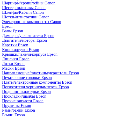
Шарниры/кронштейны Canon
Шестерни/шкивы Canon
Шлейфы/Кабели Canon
Щетки/антистатики Canon
Электронные компоненты Canon
Epson
Валы Epson
Дамперы/увлажнители Epson
Двигатели/моторы Epson
Каретки Epson
Кнопки/ручки Epson
Крышки/панели/корпуса Epson
Линейки Epson
Лотки Epson
Маски Epson
Направляющие/пластины/держатели Epson
Печатающие головки Epson
Платы/электронные компоненты Epson
Поглотители чернил/памперсы Epson
Подшипники/втулки Epson
Прокладки/шайбы Epson
Прочие запчасти Epson
Пружины Epson
Рамы/рамки Epson
Ремни Epson