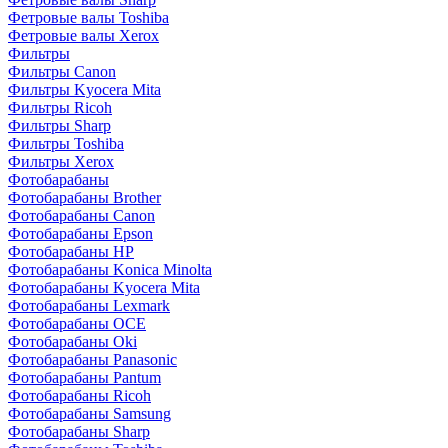
Фетровые валы Toshiba
Фетровые валы Xerox
Фильтры
Фильтры Canon
Фильтры Kyocera Mita
Фильтры Ricoh
Фильтры Sharp
Фильтры Toshiba
Фильтры Xerox
Фотобарабаны
Фотобарабаны Brother
Фотобарабаны Canon
Фотобарабаны Epson
Фотобарабаны HP
Фотобарабаны Konica Minolta
Фотобарабаны Kyocera Mita
Фотобарабаны Lexmark
Фотобарабаны OCE
Фотобарабаны Oki
Фотобарабаны Panasonic
Фотобарабаны Pantum
Фотобарабаны Ricoh
Фотобарабаны Samsung
Фотобарабаны Sharp