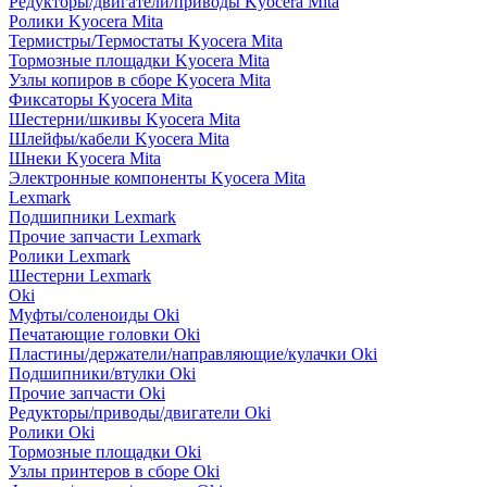
Редукторы/двигатели/приводы Kyocera Mita
Ролики Kyocera Mita
Термистры/Термостаты Kyocera Mita
Тормозные площадки Kyocera Mita
Узлы копиров в сборе Kyocera Mita
Фиксаторы Kyocera Mita
Шестерни/шкивы Kyocera Mita
Шлейфы/кабели Kyocera Mita
Шнеки Kyocera Mita
Электронные компоненты Kyocera Mita
Lexmark
Подшипники Lexmark
Прочие запчасти Lexmark
Ролики Lexmark
Шестерни Lexmark
Oki
Муфты/соленоиды Oki
Печатающие головки Oki
Пластины/держатели/направляющие/кулачки Oki
Подшипники/втулки Oki
Прочие запчасти Oki
Редукторы/приводы/двигатели Oki
Ролики Oki
Тормозные площадки Oki
Узлы принтеров в сборе Oki