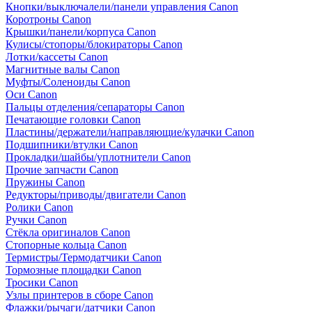
Кнопки/выключалели/панели управления Canon
Коротроны Canon
Крышки/панели/корпуса Canon
Кулисы/стопоры/блокираторы Canon
Лотки/кассеты Canon
Магнитные валы Canon
Муфты/Соленоиды Canon
Оси Canon
Пальцы отделения/сепараторы Canon
Печатающие головки Canon
Пластины/держатели/направляющие/кулачки Canon
Подшипники/втулки Canon
Прокладки/шайбы/уплотнители Canon
Прочие запчасти Canon
Пружины Canon
Редукторы/приводы/двигатели Canon
Ролики Canon
Ручки Canon
Стёкла оригиналов Canon
Стопорные кольца Canon
Термистры/Термодатчики Canon
Тормозные площадки Canon
Тросики Canon
Узлы принтеров в сборе Canon
Флажки/рычаги/датчики Canon