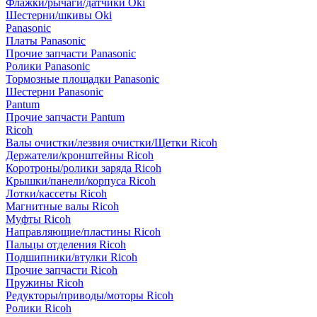
Флажки/рычаги/датчики Oki
Шестерни/шкивы Oki
Panasonic
Платы Panasonic
Прочие запчасти Panasonic
Ролики Panasonic
Тормозные площадки Panasonic
Шестерни Panasonic
Pantum
Прочие запчасти Pantum
Ricoh
Валы очистки/лезвия очистки/Щетки Ricoh
Держатели/кронштейны Ricoh
Коротроны/ролики заряда Ricoh
Крышки/панели/корпуса Ricoh
Лотки/кассеты Ricoh
Магнитные валы Ricoh
Муфты Ricoh
Направляющие/пластины Ricoh
Пальцы отделения Ricoh
Подшипники/втулки Ricoh
Прочие запчасти Ricoh
Пружины Ricoh
Редукторы/приводы/моторы Ricoh
Ролики Ricoh