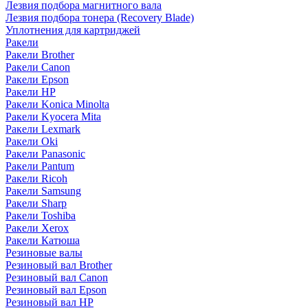
Лезвия подбора магнитного вала
Лезвия подбора тонера (Recovery Blade)
Уплотнения для картриджей
Ракели
Ракели Brother
Ракели Canon
Ракели Epson
Ракели HP
Ракели Konica Minolta
Ракели Kyocera Mita
Ракели Lexmark
Ракели Oki
Ракели Panasonic
Ракели Pantum
Ракели Ricoh
Ракели Samsung
Ракели Sharp
Ракели Toshiba
Ракели Xerox
Ракели Катюша
Резиновые валы
Резиновый вал Brother
Резиновый вал Canon
Резиновый вал Epson
Резиновый вал HP