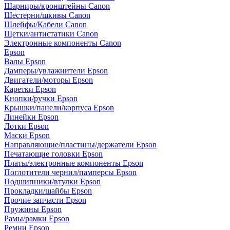
Шарниры/кронштейны Canon
Шестерни/шкивы Canon
Шлейфы/Кабели Canon
Щетки/антистатики Canon
Электронные компоненты Canon
Epson
Валы Epson
Дамперы/увлажнители Epson
Двигатели/моторы Epson
Каретки Epson
Кнопки/ручки Epson
Крышки/панели/корпуса Epson
Линейки Epson
Лотки Epson
Маски Epson
Направляющие/пластины/держатели Epson
Печатающие головки Epson
Платы/электронные компоненты Epson
Поглотители чернил/памперсы Epson
Подшипники/втулки Epson
Прокладки/шайбы Epson
Прочие запчасти Epson
Пружины Epson
Рамы/рамки Epson
Ремни Epson