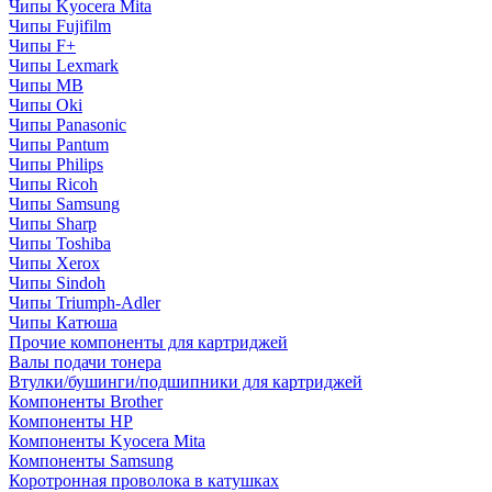
Чипы Kyocera Mita
Чипы Fujifilm
Чипы F+
Чипы Lexmark
Чипы MB
Чипы Oki
Чипы Panasonic
Чипы Pantum
Чипы Philips
Чипы Ricoh
Чипы Samsung
Чипы Sharp
Чипы Toshiba
Чипы Xerox
Чипы Sindoh
Чипы Triumph-Adler
Чипы Катюша
Прочие компоненты для картриджей
Валы подачи тонера
Втулки/бушинги/подшипники для картриджей
Компоненты Brother
Компоненты HP
Компоненты Kyocera Mita
Компоненты Samsung
Коротронная проволока в катушках