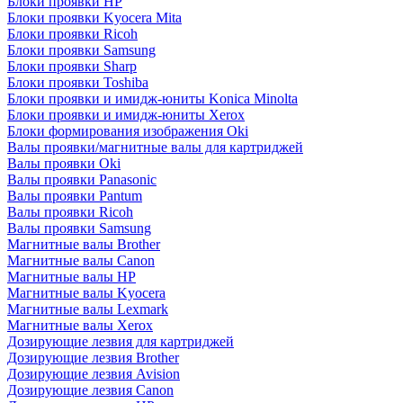
Блоки проявки HP
Блоки проявки Kyocera Mita
Блоки проявки Ricoh
Блоки проявки Samsung
Блоки проявки Sharp
Блоки проявки Toshiba
Блоки проявки и имидж-юниты Konica Minolta
Блоки проявки и имидж-юниты Xerox
Блоки формирования изображения Oki
Валы проявки/магнитные валы для картриджей
Валы проявки Oki
Валы проявки Panasonic
Валы проявки Pantum
Валы проявки Ricoh
Валы проявки Samsung
Магнитные валы Brother
Магнитные валы Canon
Магнитные валы HP
Магнитные валы Kyocera
Магнитные валы Lexmark
Магнитные валы Xerox
Дозирующие лезвия для картриджей
Дозирующие лезвия Brother
Дозирующие лезвия Avision
Дозирующие лезвия Canon