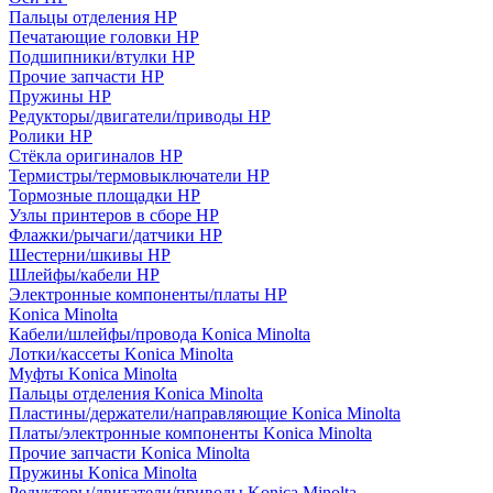
Пальцы отделения HP
Печатающие головки HP
Подшипники/втулки HP
Прочие запчасти HP
Пружины HP
Редукторы/двигатели/приводы HP
Ролики HP
Стёкла оригиналов HP
Термистры/термовыключатели HP
Тормозные площадки HP
Узлы принтеров в сборе HP
Флажки/рычаги/датчики HP
Шестерни/шкивы HP
Шлейфы/кабели HP
Электронные компоненты/платы HP
Konica Minolta
Кабели/шлейфы/провода Konica Minolta
Лотки/кассеты Konica Minolta
Муфты Konica Minolta
Пальцы отделения Konica Minolta
Пластины/держатели/направляющие Konica Minolta
Платы/электронные компоненты Konica Minolta
Прочие запчасти Konica Minolta
Пружины Konica Minolta
Редукторы/двигатели/приводы Konica Minolta