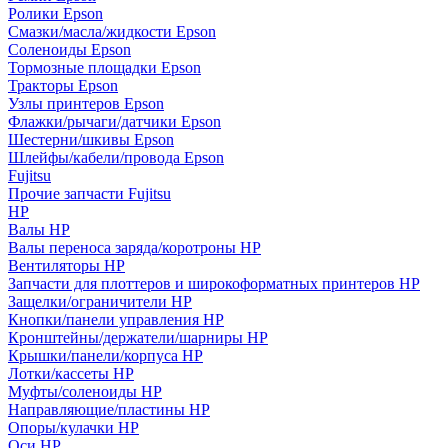
Ролики Epson
Смазки/масла/жидкости Epson
Соленоиды Epson
Тормозные площадки Epson
Тракторы Epson
Узлы принтеров Epson
Флажки/рычаги/датчики Epson
Шестерни/шкивы Epson
Шлейфы/кабели/провода Epson
Fujitsu
Прочие запчасти Fujitsu
HP
Валы HP
Валы переноса заряда/коротроны HP
Вентиляторы HP
Запчасти для плоттеров и широкоформатных принтеров HP
Защелки/ограничители HP
Кнопки/панели управления HP
Кронштейны/держатели/шарниры HP
Крышки/панели/корпуса HP
Лотки/кассеты HP
Муфты/соленоиды HP
Направляющие/пластины HP
Опоры/кулачки HP
Оси HP