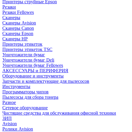
Принтеры струйные Epson
Резаки
Резаки Fellowes
Сканеры
Сканеры Avision
Сканеры Canon
Сканеры Epson
Сканеры HP
Принтеры этикеток
Принтеры этикеток TSC
Уничтожители бумаг
Уничтожители бумаг Deli
Уничтожители бумаг Fellowes
АКСЕССУАРЫ и ПЕРИФЕРИЯ
Оборудование и инструменты
Запчасти и комплектующие для пылесосов
Инструменты
Программаторы чипов
Пылесосы для сбора тонера
Разное
Сетевое оборудование
Чистящие средства для обслуживания офисной техники
ЗИП
Avision
Ролики Avision