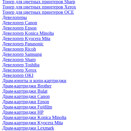
Тонер для цветных принтеров Sharp
Тонер для цветных принтеров Xerox
Тонер для цветных принтеров OCE
Девелоперы
Девелопер Canon
Девелопер Epson
Девелопер Konica Minolta
Девелопер Kyocera Mita
Девелопер Panasonic
Девелопер Ricoh
Девелопер Samsung
Девелопер Sharp
Девелопер Toshiba
Девелопер Xerox
Девелопер OKI
Драм-юниты и копи-картриджи
Драм-картриджи Brother
Драм-картриджи Bulat
Драм-картриджи Canon
Драм-картриджи Epson
Драм-картриджи Fujifilm
Драм-картриджи HP
Драм-картриджи Konica Minolta
Драм-картриджи Kyocera Mita
Драм-картриджи Lexmark