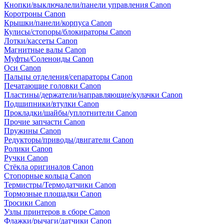
Кнопки/выключалели/панели управления Canon
Коротроны Canon
Крышки/панели/корпуса Canon
Кулисы/стопоры/блокираторы Canon
Лотки/кассеты Canon
Магнитные валы Canon
Муфты/Соленоиды Canon
Оси Canon
Пальцы отделения/сепараторы Canon
Печатающие головки Canon
Пластины/держатели/направляющие/кулачки Canon
Подшипники/втулки Canon
Прокладки/шайбы/уплотнители Canon
Прочие запчасти Canon
Пружины Canon
Редукторы/приводы/двигатели Canon
Ролики Canon
Ручки Canon
Стёкла оригиналов Canon
Стопорные кольца Canon
Термистры/Термодатчики Canon
Тормозные площадки Canon
Тросики Canon
Узлы принтеров в сборе Canon
Флажки/рычаги/датчики Canon