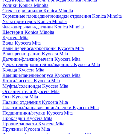
Ролики Konica Minolta
Стекла оригиналов Konica Minolta
Тормозные площадки/площадки отделения Konica Minolta
Узлы принтеров Konica Minolta
Флажки/рычаги/датчики Konica Minolta
Шестерни Konica Minolta
Kyocera Mita
Валы Kyocera Mita
Валы переноса/коротроны Kyocera Mita
Валы регистрации Kyocera Mita
Датчики/флажки/рычаги Kyocera Mita
Держатели/кронштейны/шарниры Kyocera Mita
Кольца Kyocera Mita
Крышки/панели/корпуса Kyocera Mita
Лотки/кассеты Kyocera Mita
Муфты/соленоиды Kyocera Mita
Ограничители Kyocera Mita
Оси Kyocera Mita
Пальцы отделения Kyocera Mita
Пластины/направляющие/пленки Kyocera Mita
Подшипники/втулки Kyocera Mita
Прокладки Kyocera Mita
Прочие запчасти Kyocera Mita
Пружины Kyocera Mita