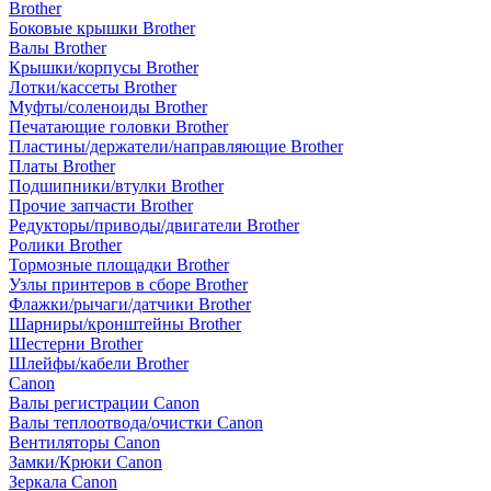
Brother
Боковые крышки Brother
Валы Brother
Крышки/корпусы Brother
Лотки/кассеты Brother
Муфты/соленоиды Brother
Печатающие головки Brother
Пластины/держатели/направляющие Brother
Платы Brother
Подшипники/втулки Brother
Прочие запчасти Brother
Редукторы/приводы/двигатели Brother
Ролики Brother
Тормозные площадки Brother
Узлы принтеров в сборе Brother
Флажки/рычаги/датчики Brother
Шарниры/кронштейны Brother
Шестерни Brother
Шлейфы/кабели Brother
Canon
Валы регистрации Canon
Валы теплоотвода/очистки Canon
Вентиляторы Canon
Замки/Крюки Canon
Зеркала Canon