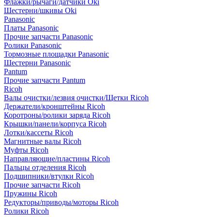
Флажки/рычаги/датчики Oki
Шестерни/шкивы Oki
Panasonic
Платы Panasonic
Прочие запчасти Panasonic
Ролики Panasonic
Тормозные площадки Panasonic
Шестерни Panasonic
Pantum
Прочие запчасти Pantum
Ricoh
Валы очистки/лезвия очистки/Щетки Ricoh
Держатели/кронштейны Ricoh
Коротроны/ролики заряда Ricoh
Крышки/панели/корпуса Ricoh
Лотки/кассеты Ricoh
Магнитные валы Ricoh
Муфты Ricoh
Направляющие/пластины Ricoh
Пальцы отделения Ricoh
Подшипники/втулки Ricoh
Прочие запчасти Ricoh
Пружины Ricoh
Редукторы/приводы/моторы Ricoh
Ролики Ricoh