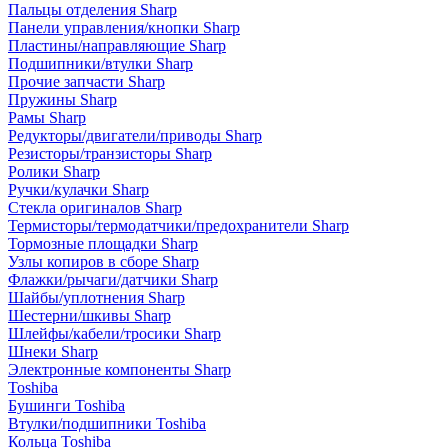
Пальцы отделения Sharp
Панели управления/кнопки Sharp
Пластины/направляющие Sharp
Подшипники/втулки Sharp
Прочие запчасти Sharp
Пружины Sharp
Рамы Sharp
Редукторы/двигатели/приводы Sharp
Резисторы/транзисторы Sharp
Ролики Sharp
Ручки/кулачки Sharp
Стекла оригиналов Sharp
Термисторы/термодатчики/предохранители Sharp
Тормозные площадки Sharp
Узлы копиров в сборе Sharp
Флажки/рычаги/датчики Sharp
Шайбы/уплотнения Sharp
Шестерни/шкивы Sharp
Шлейфы/кабели/тросики Sharp
Шнеки Sharp
Электронные компоненты Sharp
Toshiba
Бушинги Toshiba
Втулки/подшипники Toshiba
Кольца Toshiba