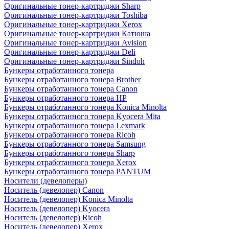
Оригинальные тонер-картриджи Sharp
Оригинальные тонер-картриджи Toshiba
Оригинальные тонер-картриджи Xerox
Оригинальные тонер-картриджи Катюша
Оригинальные тонер-картриджи Avision
Оригинальные тонер-картриджи Deli
Оригинальные тонер-картриджи Sindoh
Бункеры отработанного тонера
Бункеры отработанного тонера Brother
Бункеры отработанного тонера Canon
Бункеры отработанного тонера HP
Бункеры отработанного тонера Konica Minolta
Бункеры отработанного тонера Kyocera Mita
Бункеры отработанного тонера Lexmark
Бункеры отработанного тонера Ricoh
Бункеры отработанного тонера Samsung
Бункеры отработанного тонера Sharp
Бункеры отработанного тонера Xerox
Бункеры отработанного тонера PANTUM
Носители (девелоперы)
Носитель (девелопер) Canon
Носитель (девелопер) Konica Minolta
Носитель (девелопер) Kyocera
Носитель (девелопер) Ricoh
Носитель (девелопер) Xerox