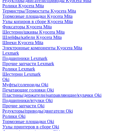
Редукторы/двигатели/приводы Kyocera Mita
Ролики Kyocera Mita
Термистры/Термостаты Kyocera Mita
Тормозные площадки Kyocera Mita
Узлы копиров в сборе Kyocera Mita
Фиксаторы Kyocera Mita
Шестерни/шкивы Kyocera Mita
Шлейфы/кабели Kyocera Mita
Шнеки Kyocera Mita
Электронные компоненты Kyocera Mita
Lexmark
Подшипники Lexmark
Прочие запчасти Lexmark
Ролики Lexmark
Шестерни Lexmark
Oki
Муфты/соленоиды Oki
Печатающие головки Oki
Пластины/держатели/направляющие/кулачки Oki
Подшипники/втулки Oki
Прочие запчасти Oki
Редукторы/приводы/двигатели Oki
Ролики Oki
Тормозные площадки Oki
Узлы принтеров в сборе Oki