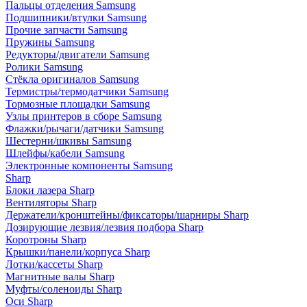
Пальцы отделения Samsung
Подшипники/втулки Samsung
Прочие запчасти Samsung
Пружины Samsung
Редукторы/двигатели Samsung
Ролики Samsung
Стёкла оригиналов Samsung
Термистры/термодатчики Samsung
Тормозные площадки Samsung
Узлы принтеров в сборе Samsung
Флажки/рычаги/датчики Samsung
Шестерни/шкивы Samsung
Шлейфы/кабели Samsung
Электронные компоненты Samsung
Sharp
Блоки лазера Sharp
Вентиляторы Sharp
Держатели/кронштейны/фиксаторы/шарниры Sharp
Дозирующие лезвия/лезвия подбора Sharp
Коротроны Sharp
Крышки/панели/корпуса Sharp
Лотки/кассеты Sharp
Магнитные валы Sharp
Муфты/соленоиды Sharp
Оси Sharp