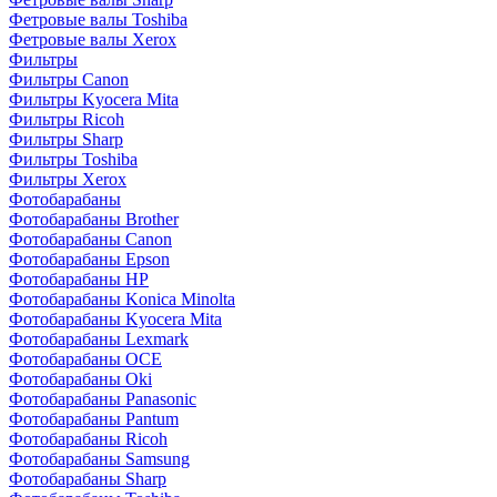
Фетровые валы Toshiba
Фетровые валы Xerox
Фильтры
Фильтры Canon
Фильтры Kyocera Mita
Фильтры Ricoh
Фильтры Sharp
Фильтры Toshiba
Фильтры Xerox
Фотобарабаны
Фотобарабаны Brother
Фотобарабаны Canon
Фотобарабаны Epson
Фотобарабаны HP
Фотобарабаны Konica Minolta
Фотобарабаны Kyocera Mita
Фотобарабаны Lexmark
Фотобарабаны OCE
Фотобарабаны Oki
Фотобарабаны Panasonic
Фотобарабаны Pantum
Фотобарабаны Ricoh
Фотобарабаны Samsung
Фотобарабаны Sharp