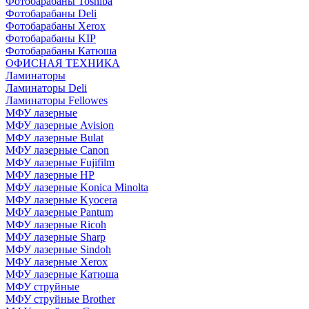
Фотобарабаны Toshiba
Фотобарабаны Deli
Фотобарабаны Xerox
Фотобарабаны KIP
Фотобарабаны Катюша
ОФИСНАЯ ТЕХНИКА
Ламинаторы
Ламинаторы Deli
Ламинаторы Fellowes
МФУ лазерные
МФУ лазерные Avision
МФУ лазерные Bulat
МФУ лазерные Canon
МФУ лазерные Fujifilm
МФУ лазерные HP
МФУ лазерные Konica Minolta
МФУ лазерные Kyocera
МФУ лазерные Pantum
МФУ лазерные Ricoh
МФУ лазерные Sharp
МФУ лазерные Sindoh
МФУ лазерные Xerox
МФУ лазерные Катюша
МФУ струйные
МФУ струйные Brother