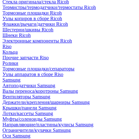
Стекла оригинала/стекла Ricoh
Термистры/термодатчики/термостаты Ricoh
Тормозные площадки Ricoh
Узлы копиров в сборе Ricoh
Флажки/рычаги/датчики Ricoh
Шестерни/шкивы Ricoh
Шнеки Ricoh
Электронные компоненты Ricoh
Riso
Кольца
Прочие запчасти Riso
Ролики
Тормозные площадки/сепараторы
Узлы аппаратов в сборе Riso
Samsung
Автоподатчики Samsung
Валы переноса/коротроны Samsung
Вентиляторы Samsung
Держатели/крепления/шарниры Samsung
Крышки/панели Samsung
Лотки/кассеты Samsung
Муфты/соленоиды Samsung
Направляющие/пластины/кулисы Samsung
Ограничители/кулачки Samsung
Оси Samsung