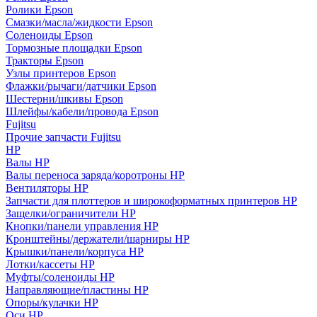
Ролики Epson
Смазки/масла/жидкости Epson
Соленоиды Epson
Тормозные площадки Epson
Тракторы Epson
Узлы принтеров Epson
Флажки/рычаги/датчики Epson
Шестерни/шкивы Epson
Шлейфы/кабели/провода Epson
Fujitsu
Прочие запчасти Fujitsu
HP
Валы HP
Валы переноса заряда/коротроны HP
Вентиляторы HP
Запчасти для плоттеров и широкоформатных принтеров HP
Защелки/ограничители HP
Кнопки/панели управления HP
Кронштейны/держатели/шарниры HP
Крышки/панели/корпуса HP
Лотки/кассеты HP
Муфты/соленоиды HP
Направляющие/пластины HP
Опоры/кулачки HP
Оси HP