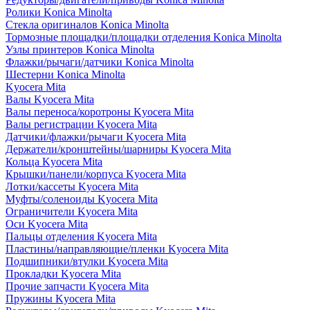
Ролики Konica Minolta
Стекла оригиналов Konica Minolta
Тормозные площадки/площадки отделения Konica Minolta
Узлы принтеров Konica Minolta
Флажки/рычаги/датчики Konica Minolta
Шестерни Konica Minolta
Kyocera Mita
Валы Kyocera Mita
Валы переноса/коротроны Kyocera Mita
Валы регистрации Kyocera Mita
Датчики/флажки/рычаги Kyocera Mita
Держатели/кронштейны/шарниры Kyocera Mita
Кольца Kyocera Mita
Крышки/панели/корпуса Kyocera Mita
Лотки/кассеты Kyocera Mita
Муфты/соленоиды Kyocera Mita
Ограничители Kyocera Mita
Оси Kyocera Mita
Пальцы отделения Kyocera Mita
Пластины/направляющие/пленки Kyocera Mita
Подшипники/втулки Kyocera Mita
Прокладки Kyocera Mita
Прочие запчасти Kyocera Mita
Пружины Kyocera Mita