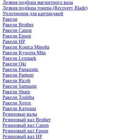
Лезвия подбора магнитного вала
Лезвия подбора тонера (Recovery Blade)
Уплотнения для картриджей
Ракели
Ракели Brother
Ракели Canon
Ракели Epson
Ракели HP
Ракели Konica Minolta
Ракели Kyocera Mita
Ракели Lexmark
Ракели Oki
Ракели Panasonic
Ракели Pantum
Ракели Ricoh
Ракели Samsung
Ракели Sharp
Ракели Toshiba
Ракели Xerox
Ракели Катюша
Резиновые валы
Резиновый вал Brother
Резиновый вал Canon
Резиновый вал Epson
Резиновый вал HP