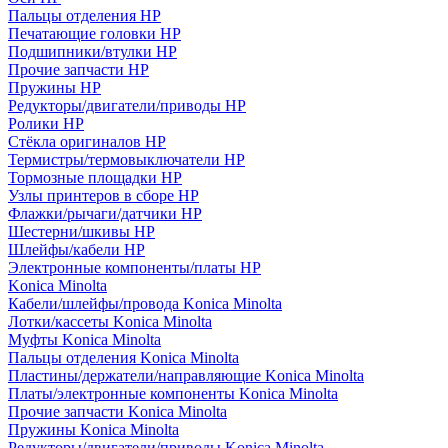
Пальцы отделения HP
Печатающие головки HP
Подшипники/втулки HP
Прочие запчасти HP
Пружины HP
Редукторы/двигатели/приводы HP
Ролики HP
Стёкла оригиналов HP
Термистры/термовыключатели HP
Тормозные площадки HP
Узлы принтеров в сборе HP
Флажки/рычаги/датчики HP
Шестерни/шкивы HP
Шлейфы/кабели HP
Электронные компоненты/платы HP
Konica Minolta
Кабели/шлейфы/провода Konica Minolta
Лотки/кассеты Konica Minolta
Муфты Konica Minolta
Пальцы отделения Konica Minolta
Пластины/держатели/направляющие Konica Minolta
Платы/электронные компоненты Konica Minolta
Прочие запчасти Konica Minolta
Пружины Konica Minolta
Редукторы/двигатели/приводы Konica Minolta