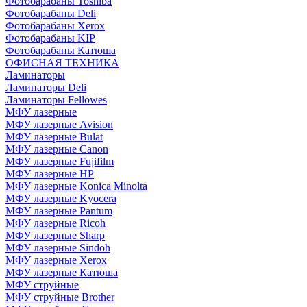
Фотобарабаны Toshiba
Фотобарабаны Deli
Фотобарабаны Xerox
Фотобарабаны KIP
Фотобарабаны Катюша
ОФИСНАЯ ТЕХНИКА
Ламинаторы
Ламинаторы Deli
Ламинаторы Fellowes
МФУ лазерные
МФУ лазерные Avision
МФУ лазерные Bulat
МФУ лазерные Canon
МФУ лазерные Fujifilm
МФУ лазерные HP
МФУ лазерные Konica Minolta
МФУ лазерные Kyocera
МФУ лазерные Pantum
МФУ лазерные Ricoh
МФУ лазерные Sharp
МФУ лазерные Sindoh
МФУ лазерные Xerox
МФУ лазерные Катюша
МФУ струйные
МФУ струйные Brother