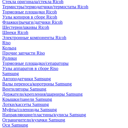
Стекла оригинала/стекла Ricoh
Термистры/термодатчики/термостаты Ricoh
Тормозные площадки Ricoh
Узлы копиров в сборе Ricoh
Флажки/рычаги/датчики Ricoh
Шестерни/шкивы Ricoh
Шнеки Ricoh
Электронные компоненты Ricoh
Riso
Кольца
Прочие запчасти Riso
Ролики
Тормозные площадки/сепараторы
Узлы аппаратов в сборе Riso
Samsung
Автоподатчики Samsung
Валы переноса/коротроны Samsung
Вентиляторы Samsung
Держатели/крепления/шарниры Samsung
Крышки/панели Samsung
Лотки/кассеты Samsung
Муфты/соленоиды Samsung
Направляющие/пластины/кулисы Samsung
Ограничители/кулачки Samsung
Оси Samsung