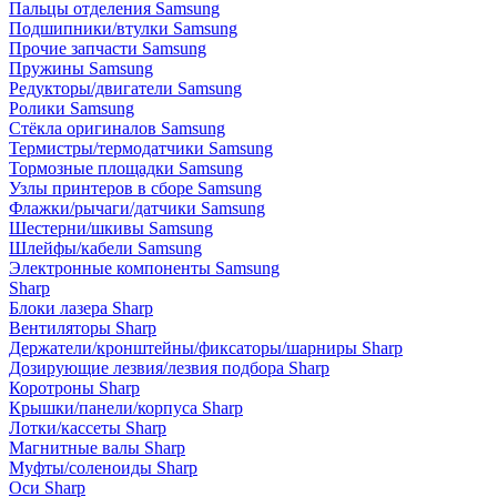
Пальцы отделения Samsung
Подшипники/втулки Samsung
Прочие запчасти Samsung
Пружины Samsung
Редукторы/двигатели Samsung
Ролики Samsung
Стёкла оригиналов Samsung
Термистры/термодатчики Samsung
Тормозные площадки Samsung
Узлы принтеров в сборе Samsung
Флажки/рычаги/датчики Samsung
Шестерни/шкивы Samsung
Шлейфы/кабели Samsung
Электронные компоненты Samsung
Sharp
Блоки лазера Sharp
Вентиляторы Sharp
Держатели/кронштейны/фиксаторы/шарниры Sharp
Дозирующие лезвия/лезвия подбора Sharp
Коротроны Sharp
Крышки/панели/корпуса Sharp
Лотки/кассеты Sharp
Магнитные валы Sharp
Муфты/соленоиды Sharp
Оси Sharp