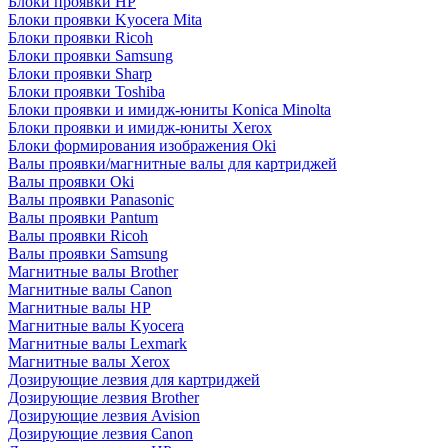
Блоки проявки HP
Блоки проявки Kyocera Mita
Блоки проявки Ricoh
Блоки проявки Samsung
Блоки проявки Sharp
Блоки проявки Toshiba
Блоки проявки и имидж-юниты Konica Minolta
Блоки проявки и имидж-юниты Xerox
Блоки формирования изображения Oki
Валы проявки/магнитные валы для картриджей
Валы проявки Oki
Валы проявки Panasonic
Валы проявки Pantum
Валы проявки Ricoh
Валы проявки Samsung
Магнитные валы Brother
Магнитные валы Canon
Магнитные валы HP
Магнитные валы Kyocera
Магнитные валы Lexmark
Магнитные валы Xerox
Дозирующие лезвия для картриджей
Дозирующие лезвия Brother
Дозирующие лезвия Avision
Дозирующие лезвия Canon