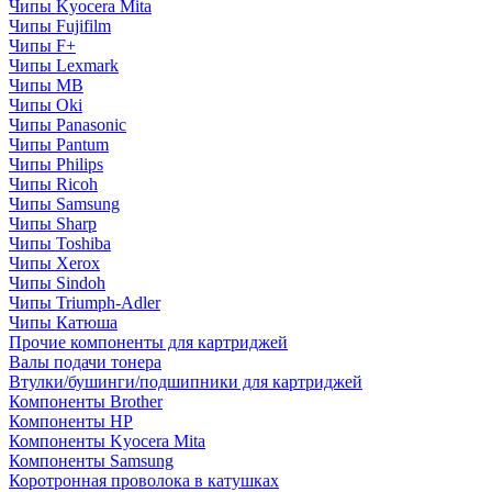
Чипы Kyocera Mita
Чипы Fujifilm
Чипы F+
Чипы Lexmark
Чипы MB
Чипы Oki
Чипы Panasonic
Чипы Pantum
Чипы Philips
Чипы Ricoh
Чипы Samsung
Чипы Sharp
Чипы Toshiba
Чипы Xerox
Чипы Sindoh
Чипы Triumph-Adler
Чипы Катюша
Прочие компоненты для картриджей
Валы подачи тонера
Втулки/бушинги/подшипники для картриджей
Компоненты Brother
Компоненты HP
Компоненты Kyocera Mita
Компоненты Samsung
Коротронная проволока в катушках