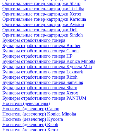
Оригинальные тонер-картриджи Sharp
Оригинальные тонер-картриджи Toshiba
Оригинальные тонер-картриджи Xerox
Оригинальные тонер-картриджи Катюша
Оригинальные тонер-картриджи Avision
Оригинальные тонер-картриджи Deli
Оригинальные тонер-картриджи Sindoh
Бункеры отработанного тонера
Бункеры отработанного тонера Brother
Бункеры отработанного тонера Canon
Бункеры отработанного тонера HP
Бункеры отработанного тонера Konica Minolta
Бункеры отработанного тонера Kyocera Mita
Бункеры отработанного тонера Lexmark
Бункеры отработанного тонера Ricoh
Бункеры отработанного тонера Samsung
Бункеры отработанного тонера Sharp
Бункеры отработанного тонера Xerox
Бункеры отработанного тонера PANTUM
Носители (девелоперы)
Носитель (девелопер) Canon
Носитель (девелопер) Konica Minolta
Носитель (девелопер) Kyocera
Носитель (девелопер) Ricoh
Носитель (девелопер) Xerox