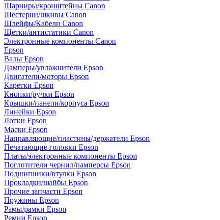
Шарниры/кронштейны Canon
Шестерни/шкивы Canon
Шлейфы/Кабели Canon
Щетки/антистатики Canon
Электронные компоненты Canon
Epson
Валы Epson
Дамперы/увлажнители Epson
Двигатели/моторы Epson
Каретки Epson
Кнопки/ручки Epson
Крышки/панели/корпуса Epson
Линейки Epson
Лотки Epson
Маски Epson
Направляющие/пластины/держатели Epson
Печатающие головки Epson
Платы/электронные компоненты Epson
Поглотители чернил/памперсы Epson
Подшипники/втулки Epson
Прокладки/шайбы Epson
Прочие запчасти Epson
Пружины Epson
Рамы/рамки Epson
Ремни Epson