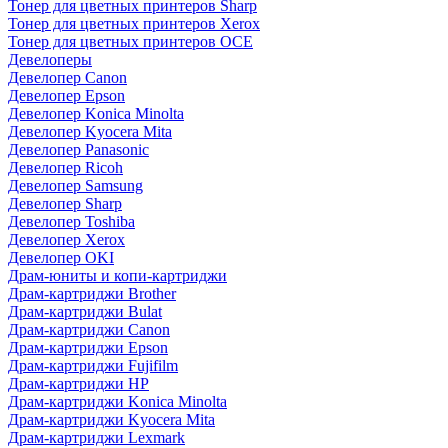
Тонер для цветных принтеров Sharp
Тонер для цветных принтеров Xerox
Тонер для цветных принтеров OCE
Девелоперы
Девелопер Canon
Девелопер Epson
Девелопер Konica Minolta
Девелопер Kyocera Mita
Девелопер Panasonic
Девелопер Ricoh
Девелопер Samsung
Девелопер Sharp
Девелопер Toshiba
Девелопер Xerox
Девелопер OKI
Драм-юниты и копи-картриджи
Драм-картриджи Brother
Драм-картриджи Bulat
Драм-картриджи Canon
Драм-картриджи Epson
Драм-картриджи Fujifilm
Драм-картриджи HP
Драм-картриджи Konica Minolta
Драм-картриджи Kyocera Mita
Драм-картриджи Lexmark