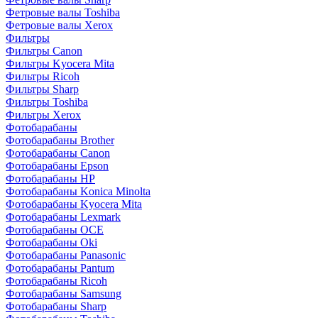
Фетровые валы Toshiba
Фетровые валы Xerox
Фильтры
Фильтры Canon
Фильтры Kyocera Mita
Фильтры Ricoh
Фильтры Sharp
Фильтры Toshiba
Фильтры Xerox
Фотобарабаны
Фотобарабаны Brother
Фотобарабаны Canon
Фотобарабаны Epson
Фотобарабаны HP
Фотобарабаны Konica Minolta
Фотобарабаны Kyocera Mita
Фотобарабаны Lexmark
Фотобарабаны OCE
Фотобарабаны Oki
Фотобарабаны Panasonic
Фотобарабаны Pantum
Фотобарабаны Ricoh
Фотобарабаны Samsung
Фотобарабаны Sharp