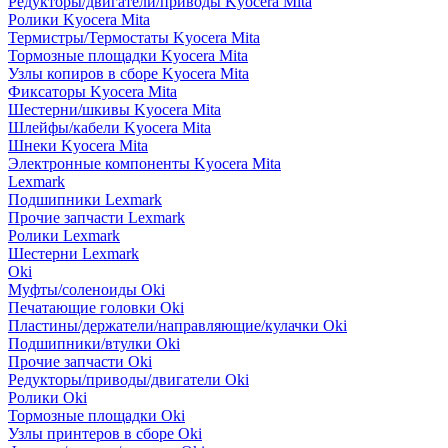
Редукторы/двигатели/приводы Kyocera Mita
Ролики Kyocera Mita
Термистры/Термостаты Kyocera Mita
Тормозные площадки Kyocera Mita
Узлы копиров в сборе Kyocera Mita
Фиксаторы Kyocera Mita
Шестерни/шкивы Kyocera Mita
Шлейфы/кабели Kyocera Mita
Шнеки Kyocera Mita
Электронные компоненты Kyocera Mita
Lexmark
Подшипники Lexmark
Прочие запчасти Lexmark
Ролики Lexmark
Шестерни Lexmark
Oki
Муфты/соленоиды Oki
Печатающие головки Oki
Пластины/держатели/направляющие/кулачки Oki
Подшипники/втулки Oki
Прочие запчасти Oki
Редукторы/приводы/двигатели Oki
Ролики Oki
Тормозные площадки Oki
Узлы принтеров в сборе Oki