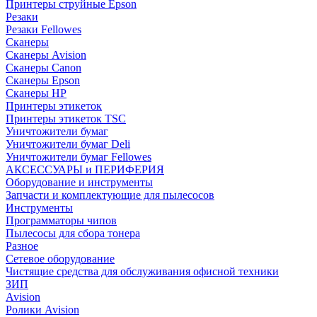
Принтеры струйные Epson
Резаки
Резаки Fellowes
Сканеры
Сканеры Avision
Сканеры Canon
Сканеры Epson
Сканеры HP
Принтеры этикеток
Принтеры этикеток TSC
Уничтожители бумаг
Уничтожители бумаг Deli
Уничтожители бумаг Fellowes
АКСЕССУАРЫ и ПЕРИФЕРИЯ
Оборудование и инструменты
Запчасти и комплектующие для пылесосов
Инструменты
Программаторы чипов
Пылесосы для сбора тонера
Разное
Сетевое оборудование
Чистящие средства для обслуживания офисной техники
ЗИП
Avision
Ролики Avision