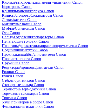
Кнопки/выключалели/панели управления Canon
Коротроны Canon
Крышки/панели/корпуса Canon
Кулисы/стопоры/блокираторы Canon
Лотки/кассеты Canon
Магнитные валы Canon
Муфты/Соленоиды Canon
Оси Canon
Пальцы отделения/сепараторы Canon
Печатающие головки Canon
Пластины/держатели/направляющие/кулачки Canon
Подшипники/втулки Canon
Прокладки/шайбы/уплотнители Canon
Прочие запчасти Canon
Пружины Canon
Редукторы/приводы/двигатели Canon
Ролики Canon
Ручки Canon
Стёкла оригиналов Canon
Стопорные кольца Canon
Термистры/Термодатчики Canon
Тормозные площадки Canon
Тросики Canon
Узлы принтеров в сборе Canon
Флажки/рычаги/датчики Canon