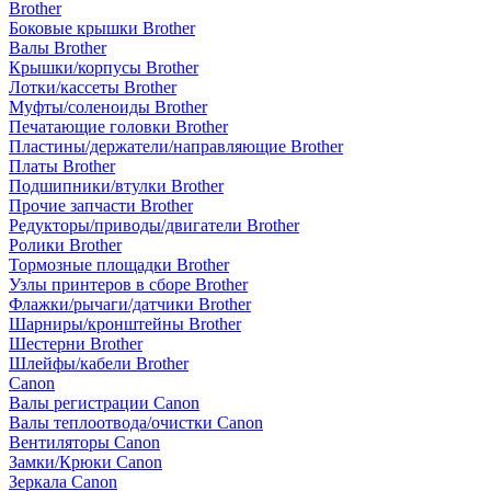
Brother
Боковые крышки Brother
Валы Brother
Крышки/корпусы Brother
Лотки/кассеты Brother
Муфты/соленоиды Brother
Печатающие головки Brother
Пластины/держатели/направляющие Brother
Платы Brother
Подшипники/втулки Brother
Прочие запчасти Brother
Редукторы/приводы/двигатели Brother
Ролики Brother
Тормозные площадки Brother
Узлы принтеров в сборе Brother
Флажки/рычаги/датчики Brother
Шарниры/кронштейны Brother
Шестерни Brother
Шлейфы/кабели Brother
Canon
Валы регистрации Canon
Валы теплоотвода/очистки Canon
Вентиляторы Canon
Замки/Крюки Canon
Зеркала Canon