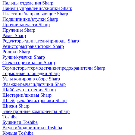
Пальцы отделения Sharp
Панели управления/кнопки Sharp
Пластины/направляющие Sharp
Подшипники/втулки Sharp
Прочие запчасти Sharp
Пружины Sharp
Рамы Sharp
Редукторы/двигатели/приводы Sharp
Резисторы/транзисторы Sharp
Ролики Sharp
Ручки/кулачки Sharp
Стекла оригиналов Sharp
Термисторы/термодатчики/предохранители Sharp
Тормозные площадки Sharp
Узлы копиров в сборе Sharp
Флажки/рычаги/датчики Sharp
Шайбы/уплотнения Sharp
Шестерни/шкивы Sharp
Шлейфы/кабели/тросики Sharp
Шнеки Sharp
Электронные компоненты Sharp
Toshiba
Бушинги Toshiba
Втулки/подшипники Toshiba
Кольца Toshiba