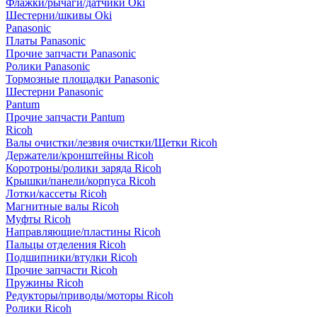
Флажки/рычаги/датчики Oki
Шестерни/шкивы Oki
Panasonic
Платы Panasonic
Прочие запчасти Panasonic
Ролики Panasonic
Тормозные площадки Panasonic
Шестерни Panasonic
Pantum
Прочие запчасти Pantum
Ricoh
Валы очистки/лезвия очистки/Щетки Ricoh
Держатели/кронштейны Ricoh
Коротроны/ролики заряда Ricoh
Крышки/панели/корпуса Ricoh
Лотки/кассеты Ricoh
Магнитные валы Ricoh
Муфты Ricoh
Направляющие/пластины Ricoh
Пальцы отделения Ricoh
Подшипники/втулки Ricoh
Прочие запчасти Ricoh
Пружины Ricoh
Редукторы/приводы/моторы Ricoh
Ролики Ricoh