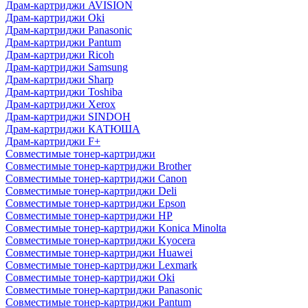
Драм-картриджи AVISION
Драм-картриджи Oki
Драм-картриджи Panasonic
Драм-картриджи Pantum
Драм-картриджи Ricoh
Драм-картриджи Samsung
Драм-картриджи Sharp
Драм-картриджи Toshiba
Драм-картриджи Xerox
Драм-картриджи SINDOH
Драм-картриджи КАТЮША
Драм-картриджи F+
Совместимые тонер-картриджи
Совместимые тонер-картриджи Brother
Совместимые тонер-картриджи Canon
Совместимые тонер-картриджи Deli
Совместимые тонер-картриджи Epson
Совместимые тонер-картриджи HP
Совместимые тонер-картриджи Konica Minolta
Совместимые тонер-картриджи Kyocera
Совместимые тонер-картриджи Huawei
Совместимые тонер-картриджи Lexmark
Совместимые тонер-картриджи Oki
Совместимые тонер-картриджи Panasonic
Совместимые тонер-картриджи Pantum