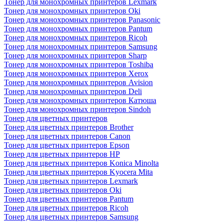
Тонер для монохромных принтеров Lexmark
Тонер для монохромных принтеров Oki
Тонер для монохромных принтеров Panasonic
Тонер для монохромных принтеров Pantum
Тонер для монохромных принтеров Ricoh
Тонер для монохромных принтеров Samsung
Тонер для монохромных принтеров Sharp
Тонер для монохромных принтеров Toshiba
Тонер для монохромных принтеров Xerox
Тонер для монохромных принтеров Avision
Тонер для монохромных принтеров Deli
Тонер для монохромных принтеров Катюша
Тонер для монохромных принтеров Sindoh
Тонер для цветных принтеров
Тонер для цветных принтеров Brother
Тонер для цветных принтеров Canon
Тонер для цветных принтеров Epson
Тонер для цветных принтеров HP
Тонер для цветных принтеров Konica Minolta
Тонер для цветных принтеров Kyocera Mita
Тонер для цветных принтеров Lexmark
Тонер для цветных принтеров Oki
Тонер для цветных принтеров Pantum
Тонер для цветных принтеров Ricoh
Тонер для цветных принтеров Samsung