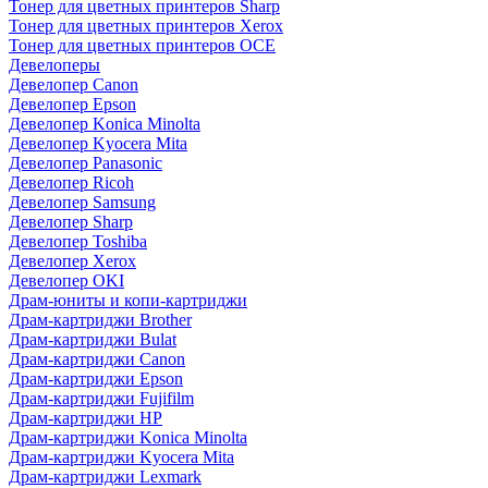
Тонер для цветных принтеров Sharp
Тонер для цветных принтеров Xerox
Тонер для цветных принтеров OCE
Девелоперы
Девелопер Canon
Девелопер Epson
Девелопер Konica Minolta
Девелопер Kyocera Mita
Девелопер Panasonic
Девелопер Ricoh
Девелопер Samsung
Девелопер Sharp
Девелопер Toshiba
Девелопер Xerox
Девелопер OKI
Драм-юниты и копи-картриджи
Драм-картриджи Brother
Драм-картриджи Bulat
Драм-картриджи Canon
Драм-картриджи Epson
Драм-картриджи Fujifilm
Драм-картриджи HP
Драм-картриджи Konica Minolta
Драм-картриджи Kyocera Mita
Драм-картриджи Lexmark