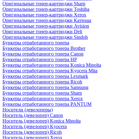
Оригинальные тонер-картриджи Sharp
Оригинальные тонер-картриджи Toshiba
Оригинальные тонер-картриджи Xerox
Оригинальные тонер-картриджи Катюша
Оригинальные тонер-картриджи Avision
Оригинальные тонер-картриджи Deli
Оригинальные тонер-картриджи Sindoh
Бункеры отработанного тонера
Бункеры отработанного тонера Brother
Бункеры отработанного тонера Canon
Бункеры отработанного тонера HP
Бункеры отработанного тонера Konica Minolta
Бункеры отработанного тонера Kyocera Mita
Бункеры отработанного тонера Lexmark
Бункеры отработанного тонера Ricoh
Бункеры отработанного тонера Samsung
Бункеры отработанного тонера Sharp
Бункеры отработанного тонера Xerox
Бункеры отработанного тонера PANTUM
Носители (девелоперы)
Носитель (девелопер) Canon
Носитель (девелопер) Konica Minolta
Носитель (девелопер) Kyocera
Носитель (девелопер) Ricoh
Носитель (девелопер) Xerox