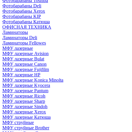
Фотобарабаны Toshiba
Фотобарабаны Deli
Фотобарабаны Xerox
Фотобарабаны KIP
Фотобарабаны Катюша
ОФИСНАЯ ТЕХНИКА
Ламинаторы
Ламинаторы Deli
Ламинаторы Fellowes
МФУ лазерные
МФУ лазерные Avision
МФУ лазерные Bulat
МФУ лазерные Canon
МФУ лазерные Fujifilm
МФУ лазерные HP
МФУ лазерные Konica Minolta
МФУ лазерные Kyocera
МФУ лазерные Pantum
МФУ лазерные Ricoh
МФУ лазерные Sharp
МФУ лазерные Sindoh
МФУ лазерные Xerox
МФУ лазерные Катюша
МФУ струйные
МФУ струйные Brother