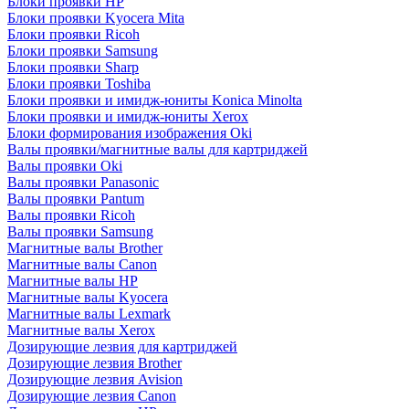
Блоки проявки HP
Блоки проявки Kyocera Mita
Блоки проявки Ricoh
Блоки проявки Samsung
Блоки проявки Sharp
Блоки проявки Toshiba
Блоки проявки и имидж-юниты Konica Minolta
Блоки проявки и имидж-юниты Xerox
Блоки формирования изображения Oki
Валы проявки/магнитные валы для картриджей
Валы проявки Oki
Валы проявки Panasonic
Валы проявки Pantum
Валы проявки Ricoh
Валы проявки Samsung
Магнитные валы Brother
Магнитные валы Canon
Магнитные валы HP
Магнитные валы Kyocera
Магнитные валы Lexmark
Магнитные валы Xerox
Дозирующие лезвия для картриджей
Дозирующие лезвия Brother
Дозирующие лезвия Avision
Дозирующие лезвия Canon