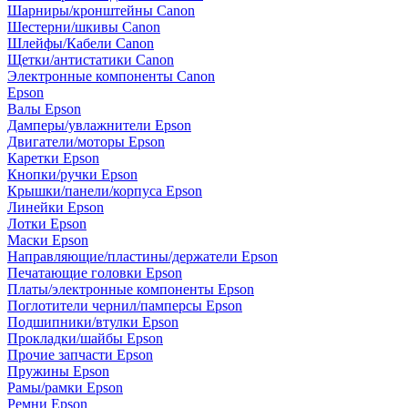
Шарниры/кронштейны Canon
Шестерни/шкивы Canon
Шлейфы/Кабели Canon
Щетки/антистатики Canon
Электронные компоненты Canon
Epson
Валы Epson
Дамперы/увлажнители Epson
Двигатели/моторы Epson
Каретки Epson
Кнопки/ручки Epson
Крышки/панели/корпуса Epson
Линейки Epson
Лотки Epson
Маски Epson
Направляющие/пластины/держатели Epson
Печатающие головки Epson
Платы/электронные компоненты Epson
Поглотители чернил/памперсы Epson
Подшипники/втулки Epson
Прокладки/шайбы Epson
Прочие запчасти Epson
Пружины Epson
Рамы/рамки Epson
Ремни Epson