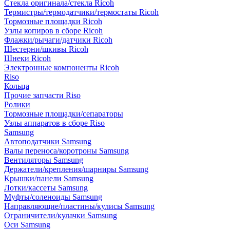
Стекла оригинала/стекла Ricoh
Термистры/термодатчики/термостаты Ricoh
Тормозные площадки Ricoh
Узлы копиров в сборе Ricoh
Флажки/рычаги/датчики Ricoh
Шестерни/шкивы Ricoh
Шнеки Ricoh
Электронные компоненты Ricoh
Riso
Кольца
Прочие запчасти Riso
Ролики
Тормозные площадки/сепараторы
Узлы аппаратов в сборе Riso
Samsung
Автоподатчики Samsung
Валы переноса/коротроны Samsung
Вентиляторы Samsung
Держатели/крепления/шарниры Samsung
Крышки/панели Samsung
Лотки/кассеты Samsung
Муфты/соленоиды Samsung
Направляющие/пластины/кулисы Samsung
Ограничители/кулачки Samsung
Оси Samsung