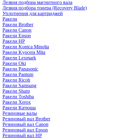
Лезвия подбора магнитного вала
Лезвия подбора тонера (Recovery Blade)
Уплотнения для картриджей
Ракели
Ракели Brother
Ракели Canon
Ракели Epson
Ракели HP
Ракели Konica Minolta
Ракели Kyocera Mita
Ракели Lexmark
Ракели Oki
Ракели Panasonic
Ракели Pantum
Ракели Ricoh
Ракели Samsung
Ракели Sharp
Ракели Toshiba
Ракели Xerox
Ракели Катюша
Резиновые валы
Резиновый вал Brother
Резиновый вал Canon
Резиновый вал Epson
Резиновый вал HP