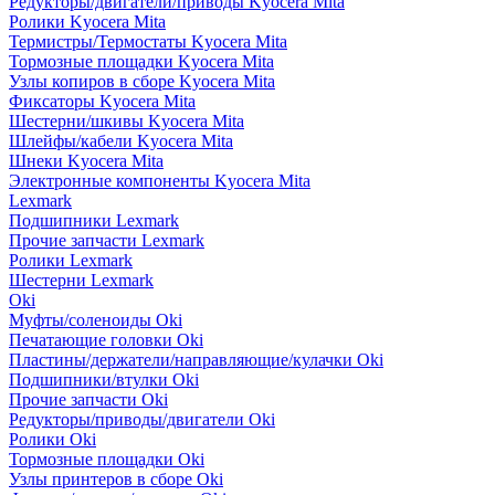
Редукторы/двигатели/приводы Kyocera Mita
Ролики Kyocera Mita
Термистры/Термостаты Kyocera Mita
Тормозные площадки Kyocera Mita
Узлы копиров в сборе Kyocera Mita
Фиксаторы Kyocera Mita
Шестерни/шкивы Kyocera Mita
Шлейфы/кабели Kyocera Mita
Шнеки Kyocera Mita
Электронные компоненты Kyocera Mita
Lexmark
Подшипники Lexmark
Прочие запчасти Lexmark
Ролики Lexmark
Шестерни Lexmark
Oki
Муфты/соленоиды Oki
Печатающие головки Oki
Пластины/держатели/направляющие/кулачки Oki
Подшипники/втулки Oki
Прочие запчасти Oki
Редукторы/приводы/двигатели Oki
Ролики Oki
Тормозные площадки Oki
Узлы принтеров в сборе Oki