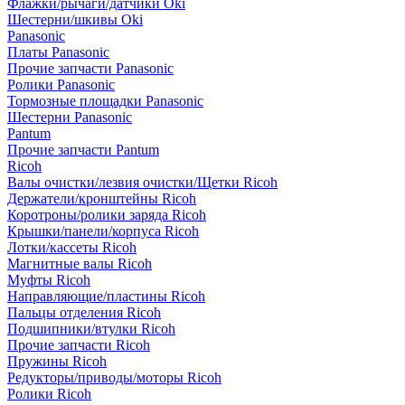
Флажки/рычаги/датчики Oki
Шестерни/шкивы Oki
Panasonic
Платы Panasonic
Прочие запчасти Panasonic
Ролики Panasonic
Тормозные площадки Panasonic
Шестерни Panasonic
Pantum
Прочие запчасти Pantum
Ricoh
Валы очистки/лезвия очистки/Щетки Ricoh
Держатели/кронштейны Ricoh
Коротроны/ролики заряда Ricoh
Крышки/панели/корпуса Ricoh
Лотки/кассеты Ricoh
Магнитные валы Ricoh
Муфты Ricoh
Направляющие/пластины Ricoh
Пальцы отделения Ricoh
Подшипники/втулки Ricoh
Прочие запчасти Ricoh
Пружины Ricoh
Редукторы/приводы/моторы Ricoh
Ролики Ricoh