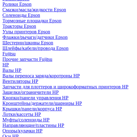
Ролики Epson
Смазки/масла/жидкости Epson
Соленоиды Epson
Тормозные площадки Epson
Тракторы Epson
Узлы принтеров Epson
Флажки/рычаги/датчики Epson
Шестерни/шкивы Epson
Шлейфы/кабели/провода Epson
Fujitsu
Прочие запчасти Fujitsu
HP
Валы HP
Валы переноса заряда/коротроны HP
Вентиляторы HP
Запчасти для плоттеров и широкоформатных принтеров HP
Защелки/ограничители HP
Кнопки/панели управления HP
Кронштейны/держатели/шарниры HP
Крышки/панели/корпуса HP
Лотки/кассеты HP
Муфты/соленоиды HP
Направляющие/пластины HP
Опоры/кулачки HP
Оси HP