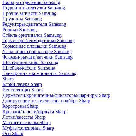
Пальцы отделения Samsung
Подшипники/втулки Samsung
Прочие запчасти Samsung
Пружины Samsung
Редукторы/двигатели Samsung
Ролики Samsung
Стёкла оригиналов Samsung
Термистры/термодатчики Samsung
Тормозные площадки Samsung
Узлы принтеров в сборе Samsung
Флажки/рычаги/датчики Samsung
Шестерни/шкивы Samsung
Шлейфы/кабели Samsung
Электронные компоненты Samsung
Sharp
Блоки лазера Sharp
Вентиляторы Sharp
Держатели/кронштейны/фиксаторы/шарниры Sharp
Дозирующие лезвия/лезвия подбора Sharp
Коротроны Sharp
Крышки/панели/корпуса Sharp
Лотки/кассеты Sharp
Магнитные валы Sharp
Муфты/соленоиды Sharp
Оси Sharp