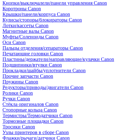
Кнопки/выключалели/панели управления Canon
Коротроны Canon
Крышки/панели/корпуса Canon
Кулисы/стопоры/блокираторы Canon
Лотки/кассеты Canon
Магнитные валы Canon
Муфты/Соленоиды Canon
Оси Canon
Пальцы отделения/сепараторы Canon
Печатающие головки Canon
Пластины/держатели/направляющие/кулачки Canon
Подшипники/втулки Canon
Прокладки/шайбы/уплотнители Canon
Прочие запчасти Canon
Пружины Canon
Редукторы/приводы/двигатели Canon
Ролики Canon
Ручки Canon
Стёкла оригиналов Canon
Стопорные кольца Canon
Термистры/Термодатчики Canon
Тормозные площадки Canon
Тросики Canon
Узлы принтеров в сборе Canon
Флажки/рычаги/датчики Canon