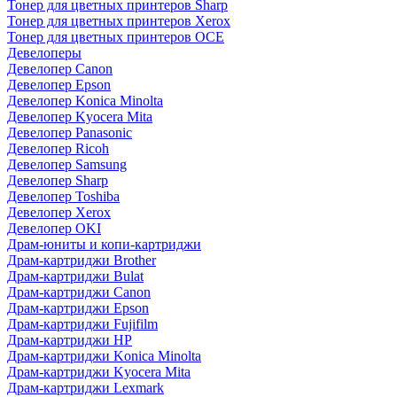
Тонер для цветных принтеров Sharp
Тонер для цветных принтеров Xerox
Тонер для цветных принтеров OCE
Девелоперы
Девелопер Canon
Девелопер Epson
Девелопер Konica Minolta
Девелопер Kyocera Mita
Девелопер Panasonic
Девелопер Ricoh
Девелопер Samsung
Девелопер Sharp
Девелопер Toshiba
Девелопер Xerox
Девелопер OKI
Драм-юниты и копи-картриджи
Драм-картриджи Brother
Драм-картриджи Bulat
Драм-картриджи Canon
Драм-картриджи Epson
Драм-картриджи Fujifilm
Драм-картриджи HP
Драм-картриджи Konica Minolta
Драм-картриджи Kyocera Mita
Драм-картриджи Lexmark