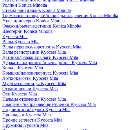
Ролики Konica Minolta
Стекла оригиналов Konica Minolta
Тормозные площадки/площадки отделения Konica Minolta
Узлы принтеров Konica Minolta
Флажки/рычаги/датчики Konica Minolta
Шестерни Konica Minolta
Kyocera Mita
Валы Kyocera Mita
Валы переноса/коротроны Kyocera Mita
Валы регистрации Kyocera Mita
Датчики/флажки/рычаги Kyocera Mita
Держатели/кронштейны/шарниры Kyocera Mita
Кольца Kyocera Mita
Крышки/панели/корпуса Kyocera Mita
Лотки/кассеты Kyocera Mita
Муфты/соленоиды Kyocera Mita
Ограничители Kyocera Mita
Оси Kyocera Mita
Пальцы отделения Kyocera Mita
Пластины/направляющие/пленки Kyocera Mita
Подшипники/втулки Kyocera Mita
Прокладки Kyocera Mita
Прочие запчасти Kyocera Mita
Пружины Kyocera Mita