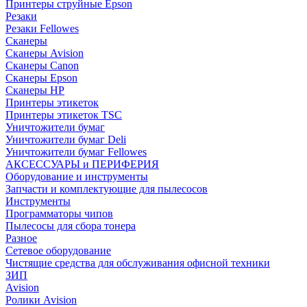
Принтеры струйные Epson
Резаки
Резаки Fellowes
Сканеры
Сканеры Avision
Сканеры Canon
Сканеры Epson
Сканеры HP
Принтеры этикеток
Принтеры этикеток TSC
Уничтожители бумаг
Уничтожители бумаг Deli
Уничтожители бумаг Fellowes
АКСЕССУАРЫ и ПЕРИФЕРИЯ
Оборудование и инструменты
Запчасти и комплектующие для пылесосов
Инструменты
Программаторы чипов
Пылесосы для сбора тонера
Разное
Сетевое оборудование
Чистящие средства для обслуживания офисной техники
ЗИП
Avision
Ролики Avision