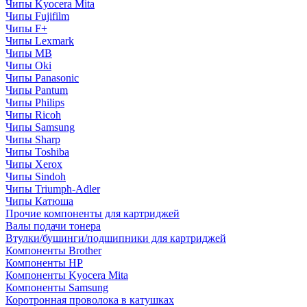
Чипы Kyocera Mita
Чипы Fujifilm
Чипы F+
Чипы Lexmark
Чипы MB
Чипы Oki
Чипы Panasonic
Чипы Pantum
Чипы Philips
Чипы Ricoh
Чипы Samsung
Чипы Sharp
Чипы Toshiba
Чипы Xerox
Чипы Sindoh
Чипы Triumph-Adler
Чипы Катюша
Прочие компоненты для картриджей
Валы подачи тонера
Втулки/бушинги/подшипники для картриджей
Компоненты Brother
Компоненты HP
Компоненты Kyocera Mita
Компоненты Samsung
Коротронная проволока в катушках