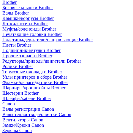
Brother
Боковые крышки Brother
Валы Brother
Крышки/корпусы Brother
Лотки/кассеты Brother
Муфты/соленоиды Brother
Печатающие головки Brother
Пластины/держатели/направляющие Brother
Платы Brother
Подшипники/втулки Brother
Прочие запчасти Brother
Редукторы/приводы/двигатели Brother
Ролики Brother
Тормозные площадки Brother
Узлы принтеров в сборе Brother
Флажки/рычаги/датчики Brother
Шарниры/кронштейны Brother
Шестерни Brother
Шлейфы/кабели Brother
Canon
Валы регистрации Canon
Валы теплоотвода/очистки Canon
Вентиляторы Canon
Замки/Крюки Canon
Зеркала Canon