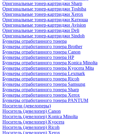
Оригинальные тонер-картриджи Sharp
Оригинальные тонер-картриджи Toshiba
Оригинальные тонер-картриджи Xerox
Оригинальные тонер-картриджи Катюша
Оригинальные тонер-картриджи Avision
Оригинальные тонер-картриджи Deli
Оригинальные тонер-картриджи Sindoh
Бункеры отработанного тонера
Бункеры отработанного тонера Brother
Бункеры отработанного тонера Canon
Бункеры отработанного тонера HP
Бункеры отработанного тонера Konica Minolta
Бункеры отработанного тонера Kyocera Mita
Бункеры отработанного тонера Lexmark
Бункеры отработанного тонера Ricoh
Бункеры отработанного тонера Samsung
Бункеры отработанного тонера Sharp
Бункеры отработанного тонера Xerox
Бункеры отработанного тонера PANTUM
Носители (девелоперы)
Носитель (девелопер) Canon
Носитель (девелопер) Konica Minolta
Носитель (девелопер) Kyocera
Носитель (девелопер) Ricoh
Носитель (девелопер) Xerox