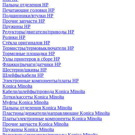
Пальцы отделения HP
Печатающие головки HP
Подшипники/втулки HP
Прочие запчасти HP
Пружины HP
Редукторы/двигатели/приводы HP
Ролики HP
Стёкла оригиналов HP
Термистры/термовыключатели HP
Тормозные площадки HP
Узлы принтеров в сборе HP
Флажки/рычаги/датчики HP
Шестерни/шкивы HP
Шлейфы/кабели HP
Электронные компоненты/платы HP
Konica Minolta
Кабели/шлейфы/провода Konica Minolta
Лотки/кассеты Konica Minolta
Муфты Konica Minolta
Пальцы отделения Konica Minolta
Пластины/держатели/направляющие Konica Minolta
Платы/электронные компоненты Konica Minolta
Прочие запчасти Konica Minolta
Пружины Konica Minolta
Редукторы/двигатели/приводы Konica Minolta