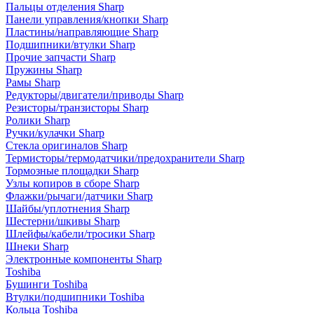
Пальцы отделения Sharp
Панели управления/кнопки Sharp
Пластины/направляющие Sharp
Подшипники/втулки Sharp
Прочие запчасти Sharp
Пружины Sharp
Рамы Sharp
Редукторы/двигатели/приводы Sharp
Резисторы/транзисторы Sharp
Ролики Sharp
Ручки/кулачки Sharp
Стекла оригиналов Sharp
Термисторы/термодатчики/предохранители Sharp
Тормозные площадки Sharp
Узлы копиров в сборе Sharp
Флажки/рычаги/датчики Sharp
Шайбы/уплотнения Sharp
Шестерни/шкивы Sharp
Шлейфы/кабели/тросики Sharp
Шнеки Sharp
Электронные компоненты Sharp
Toshiba
Бушинги Toshiba
Втулки/подшипники Toshiba
Кольца Toshiba