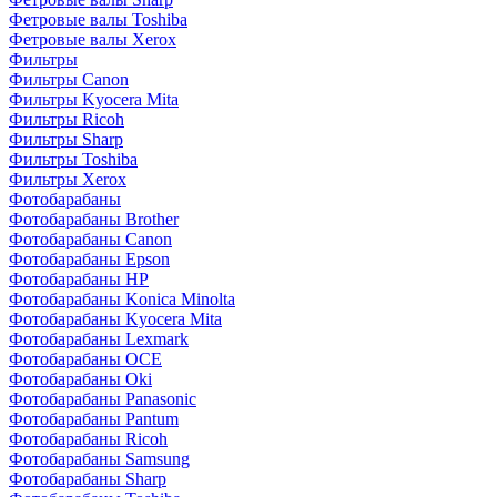
Фетровые валы Toshiba
Фетровые валы Xerox
Фильтры
Фильтры Canon
Фильтры Kyocera Mita
Фильтры Ricoh
Фильтры Sharp
Фильтры Toshiba
Фильтры Xerox
Фотобарабаны
Фотобарабаны Brother
Фотобарабаны Canon
Фотобарабаны Epson
Фотобарабаны HP
Фотобарабаны Konica Minolta
Фотобарабаны Kyocera Mita
Фотобарабаны Lexmark
Фотобарабаны OCE
Фотобарабаны Oki
Фотобарабаны Panasonic
Фотобарабаны Pantum
Фотобарабаны Ricoh
Фотобарабаны Samsung
Фотобарабаны Sharp