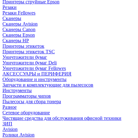
Принтеры струйные Epson
Резаки
Резаки Fellowes
Сканеры
Сканеры Avision
Сканеры Canon
Сканеры Epson
Сканеры HP
Принтеры этикеток
Принтеры этикеток TSC
Уничтожители бумаг
Уничтожители бумаг Deli
Уничтожители бумаг Fellowes
АКСЕССУАРЫ и ПЕРИФЕРИЯ
Оборудование и инструменты
Запчасти и комплектующие для пылесосов
Инструменты
Программаторы чипов
Пылесосы для сбора тонера
Разное
Сетевое оборудование
Чистящие средства для обслуживания офисной техники
ЗИП
Avision
Ролики Avision