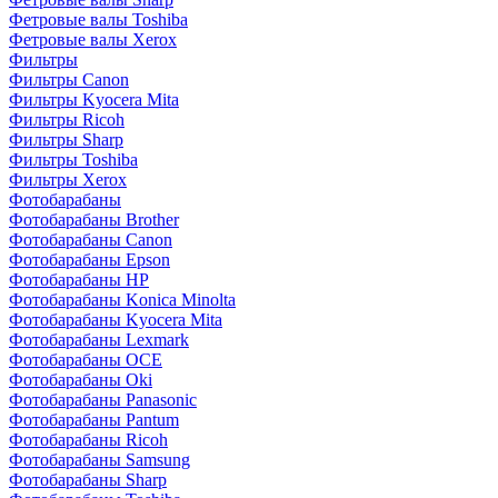
Фетровые валы Toshiba
Фетровые валы Xerox
Фильтры
Фильтры Canon
Фильтры Kyocera Mita
Фильтры Ricoh
Фильтры Sharp
Фильтры Toshiba
Фильтры Xerox
Фотобарабаны
Фотобарабаны Brother
Фотобарабаны Canon
Фотобарабаны Epson
Фотобарабаны HP
Фотобарабаны Konica Minolta
Фотобарабаны Kyocera Mita
Фотобарабаны Lexmark
Фотобарабаны OCE
Фотобарабаны Oki
Фотобарабаны Panasonic
Фотобарабаны Pantum
Фотобарабаны Ricoh
Фотобарабаны Samsung
Фотобарабаны Sharp