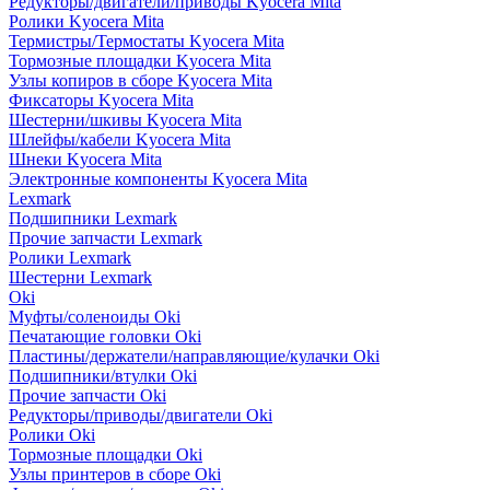
Редукторы/двигатели/приводы Kyocera Mita
Ролики Kyocera Mita
Термистры/Термостаты Kyocera Mita
Тормозные площадки Kyocera Mita
Узлы копиров в сборе Kyocera Mita
Фиксаторы Kyocera Mita
Шестерни/шкивы Kyocera Mita
Шлейфы/кабели Kyocera Mita
Шнеки Kyocera Mita
Электронные компоненты Kyocera Mita
Lexmark
Подшипники Lexmark
Прочие запчасти Lexmark
Ролики Lexmark
Шестерни Lexmark
Oki
Муфты/соленоиды Oki
Печатающие головки Oki
Пластины/держатели/направляющие/кулачки Oki
Подшипники/втулки Oki
Прочие запчасти Oki
Редукторы/приводы/двигатели Oki
Ролики Oki
Тормозные площадки Oki
Узлы принтеров в сборе Oki