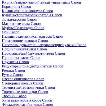
Кнопки/выключалели/панели управления Canon
Коротроны Canon
Крышки/панели/корпуса Canon
Кулисы/стопоры/блокираторы Canon
Лотки/кассеты Canon
Магнитные валы Canon
Муфты/Соленоиды Canon
Оси Canon
Пальцы отделения/сепараторы Canon
Печатающие головки Canon
Пластины/держатели/направляющие/кулачки Canon
Подшипники/втулки Canon
Прокладки/шайбы/уплотнители Canon
Прочие запчасти Canon
Пружины Canon
Редукторы/приводы/двигатели Canon
Ролики Canon
Ручки Canon
Стёкла оригиналов Canon
Стопорные кольца Canon
Термистры/Термодатчики Canon
Тормозные площадки Canon
Тросики Canon
Узлы принтеров в сборе Canon
Флажки/рычаги/датчики Canon