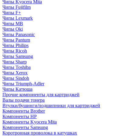
Чипы Kyocera Mita
Чипы Fujifilm
Чипы F+
Чипы Lexmark
Чипы MB
Чипы Oki
Чипы Panasonic
Чипы Pantum
Чипы Philips
Чипы Ricoh
Чипы Samsung
Чипы Sharp
Чипы Toshiba
Чипы Xerox
Чипы Sindoh
Чипы Triumph-Adler
Чипы Катюша
Прочие компоненты для картриджей
Валы подачи тонера
Втулки/бушинги/подшипники для картриджей
Компоненты Brother
Компоненты HP
Компоненты Kyocera Mita
Компоненты Samsung
Коротронная проволока в катушках