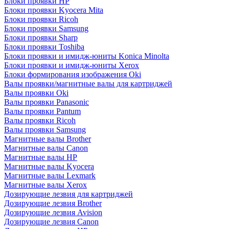
Блоки проявки HP
Блоки проявки Kyocera Mita
Блоки проявки Ricoh
Блоки проявки Samsung
Блоки проявки Sharp
Блоки проявки Toshiba
Блоки проявки и имидж-юниты Konica Minolta
Блоки проявки и имидж-юниты Xerox
Блоки формирования изображения Oki
Валы проявки/магнитные валы для картриджей
Валы проявки Oki
Валы проявки Panasonic
Валы проявки Pantum
Валы проявки Ricoh
Валы проявки Samsung
Магнитные валы Brother
Магнитные валы Canon
Магнитные валы HP
Магнитные валы Kyocera
Магнитные валы Lexmark
Магнитные валы Xerox
Дозирующие лезвия для картриджей
Дозирующие лезвия Brother
Дозирующие лезвия Avision
Дозирующие лезвия Canon