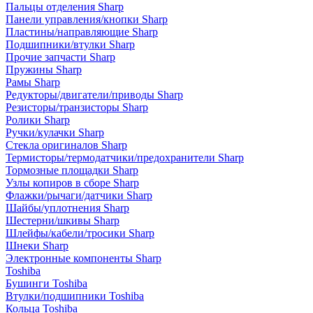
Пальцы отделения Sharp
Панели управления/кнопки Sharp
Пластины/направляющие Sharp
Подшипники/втулки Sharp
Прочие запчасти Sharp
Пружины Sharp
Рамы Sharp
Редукторы/двигатели/приводы Sharp
Резисторы/транзисторы Sharp
Ролики Sharp
Ручки/кулачки Sharp
Стекла оригиналов Sharp
Термисторы/термодатчики/предохранители Sharp
Тормозные площадки Sharp
Узлы копиров в сборе Sharp
Флажки/рычаги/датчики Sharp
Шайбы/уплотнения Sharp
Шестерни/шкивы Sharp
Шлейфы/кабели/тросики Sharp
Шнеки Sharp
Электронные компоненты Sharp
Toshiba
Бушинги Toshiba
Втулки/подшипники Toshiba
Кольца Toshiba