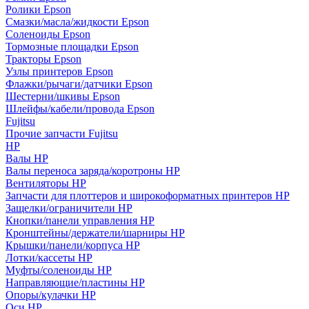
Ролики Epson
Смазки/масла/жидкости Epson
Соленоиды Epson
Тормозные площадки Epson
Тракторы Epson
Узлы принтеров Epson
Флажки/рычаги/датчики Epson
Шестерни/шкивы Epson
Шлейфы/кабели/провода Epson
Fujitsu
Прочие запчасти Fujitsu
HP
Валы HP
Валы переноса заряда/коротроны HP
Вентиляторы HP
Запчасти для плоттеров и широкоформатных принтеров HP
Защелки/ограничители HP
Кнопки/панели управления HP
Кронштейны/держатели/шарниры HP
Крышки/панели/корпуса HP
Лотки/кассеты HP
Муфты/соленоиды HP
Направляющие/пластины HP
Опоры/кулачки HP
Оси HP