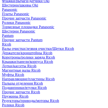
Флажки/рычаги/датчики Oki
Шестерни/шкивы Oki
Panasonic
Платы Panasonic
Прочие запчасти Panasonic
Ролики Panasonic
Тормозные площадки Panasonic
Шестерни Panasonic
Pantum
Прочие запчасти Pantum
Ricoh
Валы очистки/лезвия очистки/Щетки Ricoh
Держатели/кронштейны Ricoh
Коротроны/ролики заряда Ricoh
Крышки/панели/корпуса Ricoh
Лотки/кассеты Ricoh
Магнитные валы Ricoh
Муфты Ricoh
Направляющие/пластины Ricoh
Пальцы отделения Ricoh
Подшипники/втулки Ricoh
Прочие запчасти Ricoh
Пружины Ricoh
Редукторы/приводы/моторы Ricoh
Ролики Ricoh