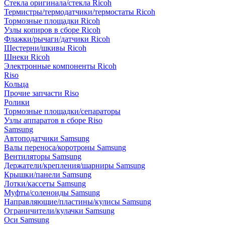
Стекла оригинала/стекла Ricoh
Термистры/термодатчики/термостаты Ricoh
Тормозные площадки Ricoh
Узлы копиров в сборе Ricoh
Флажки/рычаги/датчики Ricoh
Шестерни/шкивы Ricoh
Шнеки Ricoh
Электронные компоненты Ricoh
Riso
Кольца
Прочие запчасти Riso
Ролики
Тормозные площадки/сепараторы
Узлы аппаратов в сборе Riso
Samsung
Автоподатчики Samsung
Валы переноса/коротроны Samsung
Вентиляторы Samsung
Держатели/крепления/шарниры Samsung
Крышки/панели Samsung
Лотки/кассеты Samsung
Муфты/соленоиды Samsung
Направляющие/пластины/кулисы Samsung
Ограничители/кулачки Samsung
Оси Samsung