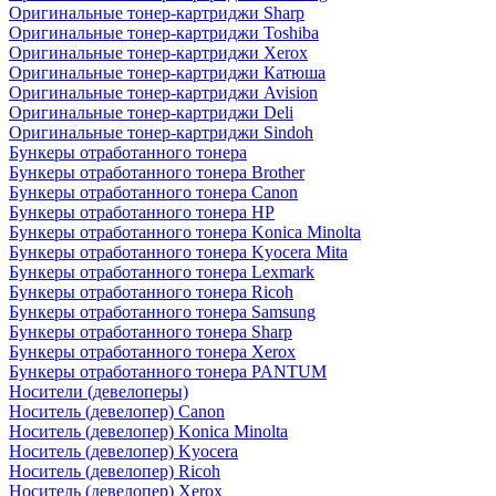
Оригинальные тонер-картриджи Sharp
Оригинальные тонер-картриджи Toshiba
Оригинальные тонер-картриджи Xerox
Оригинальные тонер-картриджи Катюша
Оригинальные тонер-картриджи Avision
Оригинальные тонер-картриджи Deli
Оригинальные тонер-картриджи Sindoh
Бункеры отработанного тонера
Бункеры отработанного тонера Brother
Бункеры отработанного тонера Canon
Бункеры отработанного тонера HP
Бункеры отработанного тонера Konica Minolta
Бункеры отработанного тонера Kyocera Mita
Бункеры отработанного тонера Lexmark
Бункеры отработанного тонера Ricoh
Бункеры отработанного тонера Samsung
Бункеры отработанного тонера Sharp
Бункеры отработанного тонера Xerox
Бункеры отработанного тонера PANTUM
Носители (девелоперы)
Носитель (девелопер) Canon
Носитель (девелопер) Konica Minolta
Носитель (девелопер) Kyocera
Носитель (девелопер) Ricoh
Носитель (девелопер) Xerox