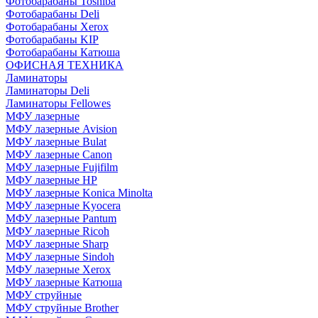
Фотобарабаны Toshiba
Фотобарабаны Deli
Фотобарабаны Xerox
Фотобарабаны KIP
Фотобарабаны Катюша
ОФИСНАЯ ТЕХНИКА
Ламинаторы
Ламинаторы Deli
Ламинаторы Fellowes
МФУ лазерные
МФУ лазерные Avision
МФУ лазерные Bulat
МФУ лазерные Canon
МФУ лазерные Fujifilm
МФУ лазерные HP
МФУ лазерные Konica Minolta
МФУ лазерные Kyocera
МФУ лазерные Pantum
МФУ лазерные Ricoh
МФУ лазерные Sharp
МФУ лазерные Sindoh
МФУ лазерные Xerox
МФУ лазерные Катюша
МФУ струйные
МФУ струйные Brother