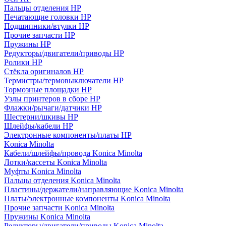
Пальцы отделения HP
Печатающие головки HP
Подшипники/втулки HP
Прочие запчасти HP
Пружины HP
Редукторы/двигатели/приводы HP
Ролики HP
Стёкла оригиналов HP
Термистры/термовыключатели HP
Тормозные площадки HP
Узлы принтеров в сборе HP
Флажки/рычаги/датчики HP
Шестерни/шкивы HP
Шлейфы/кабели HP
Электронные компоненты/платы HP
Konica Minolta
Кабели/шлейфы/провода Konica Minolta
Лотки/кассеты Konica Minolta
Муфты Konica Minolta
Пальцы отделения Konica Minolta
Пластины/держатели/направляющие Konica Minolta
Платы/электронные компоненты Konica Minolta
Прочие запчасти Konica Minolta
Пружины Konica Minolta
Редукторы/двигатели/приводы Konica Minolta