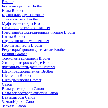
Brother
Боковые крышки Brother
Валы Brother
Крышки/корпусы Brother
Лотки/кассеты Brother
Муфты/соленоиды Brother
Печатающие головки Brother
Пластины/держатели/направляющие Brother
Платы Brother
Подшипники/втулки Brother
Прочие запчасти Brother
Редукторы/приводы/двигатели Brother
Ролики Brother
Тормозные площадки Brother
Узлы принтеров в сборе Brother
Флажки/рычаги/датчики Brother
Шарниры/кронштейны Brother
Шестерни Brother
Шлейфы/кабели Brother
Canon
Валы регистрации Canon
Валы теплоотвода/очистки Canon
Вентиляторы Canon
Замки/Крюки Canon
Зеркала Canon