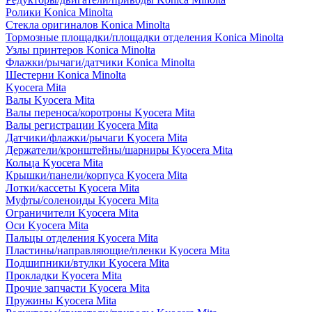
Ролики Konica Minolta
Стекла оригиналов Konica Minolta
Тормозные площадки/площадки отделения Konica Minolta
Узлы принтеров Konica Minolta
Флажки/рычаги/датчики Konica Minolta
Шестерни Konica Minolta
Kyocera Mita
Валы Kyocera Mita
Валы переноса/коротроны Kyocera Mita
Валы регистрации Kyocera Mita
Датчики/флажки/рычаги Kyocera Mita
Держатели/кронштейны/шарниры Kyocera Mita
Кольца Kyocera Mita
Крышки/панели/корпуса Kyocera Mita
Лотки/кассеты Kyocera Mita
Муфты/соленоиды Kyocera Mita
Ограничители Kyocera Mita
Оси Kyocera Mita
Пальцы отделения Kyocera Mita
Пластины/направляющие/пленки Kyocera Mita
Подшипники/втулки Kyocera Mita
Прокладки Kyocera Mita
Прочие запчасти Kyocera Mita
Пружины Kyocera Mita