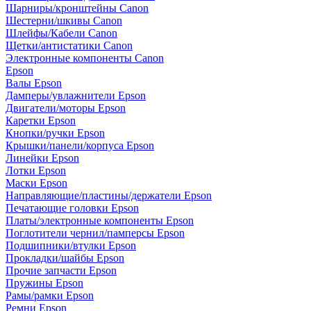
Шарниры/кронштейны Canon
Шестерни/шкивы Canon
Шлейфы/Кабели Canon
Щетки/антистатики Canon
Электронные компоненты Canon
Epson
Валы Epson
Дамперы/увлажнители Epson
Двигатели/моторы Epson
Каретки Epson
Кнопки/ручки Epson
Крышки/панели/корпуса Epson
Линейки Epson
Лотки Epson
Маски Epson
Направляющие/пластины/держатели Epson
Печатающие головки Epson
Платы/электронные компоненты Epson
Поглотители чернил/памперсы Epson
Подшипники/втулки Epson
Прокладки/шайбы Epson
Прочие запчасти Epson
Пружины Epson
Рамы/рамки Epson
Ремни Epson