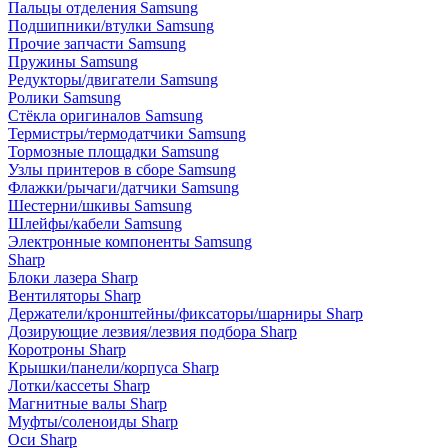
Пальцы отделения Samsung
Подшипники/втулки Samsung
Прочие запчасти Samsung
Пружины Samsung
Редукторы/двигатели Samsung
Ролики Samsung
Стёкла оригиналов Samsung
Термистры/термодатчики Samsung
Тормозные площадки Samsung
Узлы принтеров в сборе Samsung
Флажки/рычаги/датчики Samsung
Шестерни/шкивы Samsung
Шлейфы/кабели Samsung
Электронные компоненты Samsung
Sharp
Блоки лазера Sharp
Вентиляторы Sharp
Держатели/кронштейны/фиксаторы/шарниры Sharp
Дозирующие лезвия/лезвия подбора Sharp
Коротроны Sharp
Крышки/панели/корпуса Sharp
Лотки/кассеты Sharp
Магнитные валы Sharp
Муфты/соленоиды Sharp
Оси Sharp