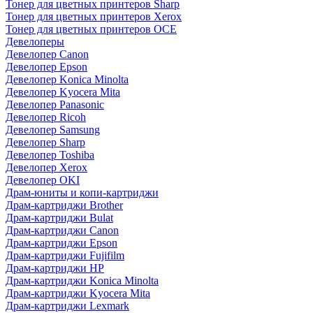
Тонер для цветных принтеров Sharp
Тонер для цветных принтеров Xerox
Тонер для цветных принтеров OCE
Девелоперы
Девелопер Canon
Девелопер Epson
Девелопер Konica Minolta
Девелопер Kyocera Mita
Девелопер Panasonic
Девелопер Ricoh
Девелопер Samsung
Девелопер Sharp
Девелопер Toshiba
Девелопер Xerox
Девелопер OKI
Драм-юниты и копи-картриджи
Драм-картриджи Brother
Драм-картриджи Bulat
Драм-картриджи Canon
Драм-картриджи Epson
Драм-картриджи Fujifilm
Драм-картриджи HP
Драм-картриджи Konica Minolta
Драм-картриджи Kyocera Mita
Драм-картриджи Lexmark