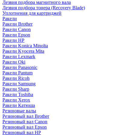
Лезвия подбора магнитного вала
Лезвия подбора тонера (Recovery Blade)
Уплотнения для картриджей
Ракели
Ракели Brother
Ракели Canon
Ракели Epson
Ракели HP
Ракели Konica Minolta
Ракели Kyocera Mita
Ракели Lexmark
Ракели Oki
Ракели Panasonic
Ракели Pantum
Ракели Ricoh
Ракели Samsung
Ракели Sharp
Ракели Toshiba
Ракели Xerox
Ракели Катюша
Резиновые валы
Резиновый вал Brother
Резиновый вал Canon
Резиновый вал Epson
Резиновый вал HP