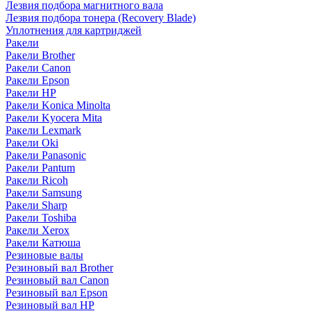
Лезвия подбора магнитного вала
Лезвия подбора тонера (Recovery Blade)
Уплотнения для картриджей
Ракели
Ракели Brother
Ракели Canon
Ракели Epson
Ракели HP
Ракели Konica Minolta
Ракели Kyocera Mita
Ракели Lexmark
Ракели Oki
Ракели Panasonic
Ракели Pantum
Ракели Ricoh
Ракели Samsung
Ракели Sharp
Ракели Toshiba
Ракели Xerox
Ракели Катюша
Резиновые валы
Резиновый вал Brother
Резиновый вал Canon
Резиновый вал Epson
Резиновый вал HP