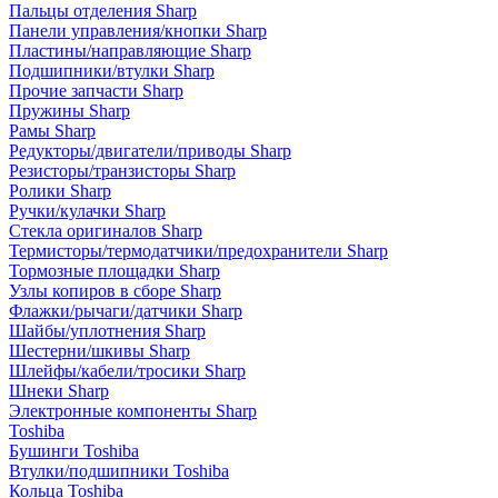
Пальцы отделения Sharp
Панели управления/кнопки Sharp
Пластины/направляющие Sharp
Подшипники/втулки Sharp
Прочие запчасти Sharp
Пружины Sharp
Рамы Sharp
Редукторы/двигатели/приводы Sharp
Резисторы/транзисторы Sharp
Ролики Sharp
Ручки/кулачки Sharp
Стекла оригиналов Sharp
Термисторы/термодатчики/предохранители Sharp
Тормозные площадки Sharp
Узлы копиров в сборе Sharp
Флажки/рычаги/датчики Sharp
Шайбы/уплотнения Sharp
Шестерни/шкивы Sharp
Шлейфы/кабели/тросики Sharp
Шнеки Sharp
Электронные компоненты Sharp
Toshiba
Бушинги Toshiba
Втулки/подшипники Toshiba
Кольца Toshiba