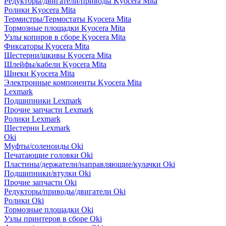
Редукторы/двигатели/приводы Kyocera Mita
Ролики Kyocera Mita
Термистры/Термостаты Kyocera Mita
Тормозные площадки Kyocera Mita
Узлы копиров в сборе Kyocera Mita
Фиксаторы Kyocera Mita
Шестерни/шкивы Kyocera Mita
Шлейфы/кабели Kyocera Mita
Шнеки Kyocera Mita
Электронные компоненты Kyocera Mita
Lexmark
Подшипники Lexmark
Прочие запчасти Lexmark
Ролики Lexmark
Шестерни Lexmark
Oki
Муфты/соленоиды Oki
Печатающие головки Oki
Пластины/держатели/направляющие/кулачки Oki
Подшипники/втулки Oki
Прочие запчасти Oki
Редукторы/приводы/двигатели Oki
Ролики Oki
Тормозные площадки Oki
Узлы принтеров в сборе Oki