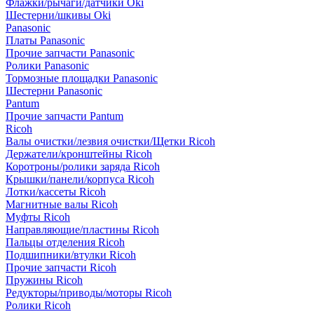
Флажки/рычаги/датчики Oki
Шестерни/шкивы Oki
Panasonic
Платы Panasonic
Прочие запчасти Panasonic
Ролики Panasonic
Тормозные площадки Panasonic
Шестерни Panasonic
Pantum
Прочие запчасти Pantum
Ricoh
Валы очистки/лезвия очистки/Щетки Ricoh
Держатели/кронштейны Ricoh
Коротроны/ролики заряда Ricoh
Крышки/панели/корпуса Ricoh
Лотки/кассеты Ricoh
Магнитные валы Ricoh
Муфты Ricoh
Направляющие/пластины Ricoh
Пальцы отделения Ricoh
Подшипники/втулки Ricoh
Прочие запчасти Ricoh
Пружины Ricoh
Редукторы/приводы/моторы Ricoh
Ролики Ricoh