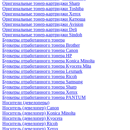
Оригинальные тонер-картриджи Sharp
Оригинальные тонер-картриджи Toshiba
Оригинальные тонер-картриджи Xerox
Оригинальные тонер-картриджи Катюша
Оригинальные тонер-картриджи Avision
Оригинальные тонер-картриджи Deli
Оригинальные тонер-картриджи Sindoh
Бункеры отработанного тонера
Бункеры отработанного тонера Brother
Бункеры отработанного тонера Canon
Бункеры отработанного тонера HP
Бункеры отработанного тонера Konica Minolta
Бункеры отработанного тонера Kyocera Mita
Бункеры отработанного тонера Lexmark
Бункеры отработанного тонера Ricoh
Бункеры отработанного тонера Samsung
Бункеры отработанного тонера Sharp
Бункеры отработанного тонера Xerox
Бункеры отработанного тонера PANTUM
Носители (девелоперы)
Носитель (девелопер) Canon
Носитель (девелопер) Konica Minolta
Носитель (девелопер) Kyocera
Носитель (девелопер) Ricoh
Носитель (девелопер) Xerox