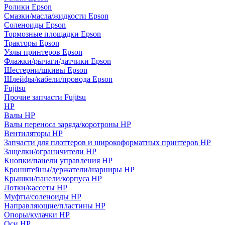
Ролики Epson
Смазки/масла/жидкости Epson
Соленоиды Epson
Тормозные площадки Epson
Тракторы Epson
Узлы принтеров Epson
Флажки/рычаги/датчики Epson
Шестерни/шкивы Epson
Шлейфы/кабели/провода Epson
Fujitsu
Прочие запчасти Fujitsu
HP
Валы HP
Валы переноса заряда/коротроны HP
Вентиляторы HP
Запчасти для плоттеров и широкоформатных принтеров HP
Защелки/ограничители HP
Кнопки/панели управления HP
Кронштейны/держатели/шарниры HP
Крышки/панели/корпуса HP
Лотки/кассеты HP
Муфты/соленоиды HP
Направляющие/пластины HP
Опоры/кулачки HP
Оси HP