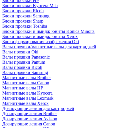
Блоки проявки HP
Блоки проявки Kyocera Mita
Блоки проявки Ricoh
Блоки проявки Samsung
Блоки проявки Sharp
Блоки проявки Toshiba
Блоки проявки и имидж-юниты Konica Minolta
Блоки проявки и имидж-юниты Xerox
Блоки формирования изображения Oki
Валы проявки/магнитные валы для картриджей
Валы проявки Oki
Валы проявки Panasonic
Валы проявки Pantum
Валы проявки Ricoh
Валы проявки Samsung
Магнитные валы Brother
Магнитные валы Canon
Магнитные валы HP
Магнитные валы Kyocera
Магнитные валы Lexmark
Магнитные валы Xerox
Дозирующие лезвия для картриджей
Дозирующие лезвия Brother
Дозирующие лезвия Avision
Дозирующие лезвия Canon