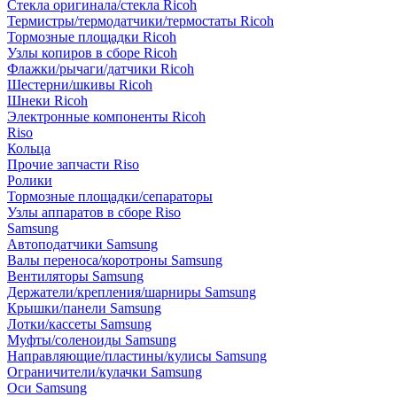
Стекла оригинала/стекла Ricoh
Термистры/термодатчики/термостаты Ricoh
Тормозные площадки Ricoh
Узлы копиров в сборе Ricoh
Флажки/рычаги/датчики Ricoh
Шестерни/шкивы Ricoh
Шнеки Ricoh
Электронные компоненты Ricoh
Riso
Кольца
Прочие запчасти Riso
Ролики
Тормозные площадки/сепараторы
Узлы аппаратов в сборе Riso
Samsung
Автоподатчики Samsung
Валы переноса/коротроны Samsung
Вентиляторы Samsung
Держатели/крепления/шарниры Samsung
Крышки/панели Samsung
Лотки/кассеты Samsung
Муфты/соленоиды Samsung
Направляющие/пластины/кулисы Samsung
Ограничители/кулачки Samsung
Оси Samsung