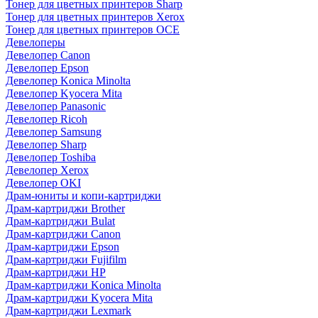
Тонер для цветных принтеров Sharp
Тонер для цветных принтеров Xerox
Тонер для цветных принтеров OCE
Девелоперы
Девелопер Canon
Девелопер Epson
Девелопер Konica Minolta
Девелопер Kyocera Mita
Девелопер Panasonic
Девелопер Ricoh
Девелопер Samsung
Девелопер Sharp
Девелопер Toshiba
Девелопер Xerox
Девелопер OKI
Драм-юниты и копи-картриджи
Драм-картриджи Brother
Драм-картриджи Bulat
Драм-картриджи Canon
Драм-картриджи Epson
Драм-картриджи Fujifilm
Драм-картриджи HP
Драм-картриджи Konica Minolta
Драм-картриджи Kyocera Mita
Драм-картриджи Lexmark