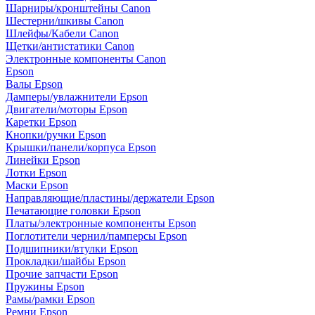
Шарниры/кронштейны Canon
Шестерни/шкивы Canon
Шлейфы/Кабели Canon
Щетки/антистатики Canon
Электронные компоненты Canon
Epson
Валы Epson
Дамперы/увлажнители Epson
Двигатели/моторы Epson
Каретки Epson
Кнопки/ручки Epson
Крышки/панели/корпуса Epson
Линейки Epson
Лотки Epson
Маски Epson
Направляющие/пластины/держатели Epson
Печатающие головки Epson
Платы/электронные компоненты Epson
Поглотители чернил/памперсы Epson
Подшипники/втулки Epson
Прокладки/шайбы Epson
Прочие запчасти Epson
Пружины Epson
Рамы/рамки Epson
Ремни Epson