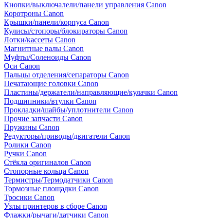
Кнопки/выключалели/панели управления Canon
Коротроны Canon
Крышки/панели/корпуса Canon
Кулисы/стопоры/блокираторы Canon
Лотки/кассеты Canon
Магнитные валы Canon
Муфты/Соленоиды Canon
Оси Canon
Пальцы отделения/сепараторы Canon
Печатающие головки Canon
Пластины/держатели/направляющие/кулачки Canon
Подшипники/втулки Canon
Прокладки/шайбы/уплотнители Canon
Прочие запчасти Canon
Пружины Canon
Редукторы/приводы/двигатели Canon
Ролики Canon
Ручки Canon
Стёкла оригиналов Canon
Стопорные кольца Canon
Термистры/Термодатчики Canon
Тормозные площадки Canon
Тросики Canon
Узлы принтеров в сборе Canon
Флажки/рычаги/датчики Canon