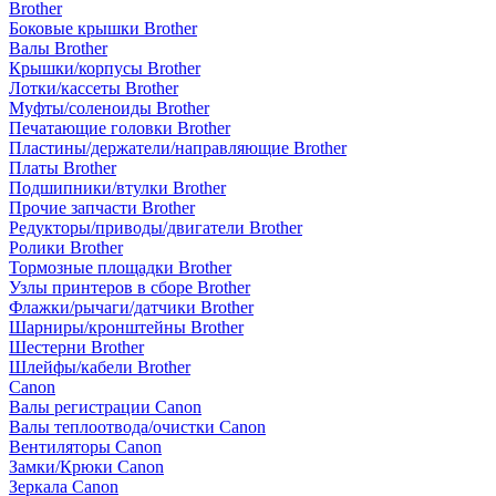
Brother
Боковые крышки Brother
Валы Brother
Крышки/корпусы Brother
Лотки/кассеты Brother
Муфты/соленоиды Brother
Печатающие головки Brother
Пластины/держатели/направляющие Brother
Платы Brother
Подшипники/втулки Brother
Прочие запчасти Brother
Редукторы/приводы/двигатели Brother
Ролики Brother
Тормозные площадки Brother
Узлы принтеров в сборе Brother
Флажки/рычаги/датчики Brother
Шарниры/кронштейны Brother
Шестерни Brother
Шлейфы/кабели Brother
Canon
Валы регистрации Canon
Валы теплоотвода/очистки Canon
Вентиляторы Canon
Замки/Крюки Canon
Зеркала Canon