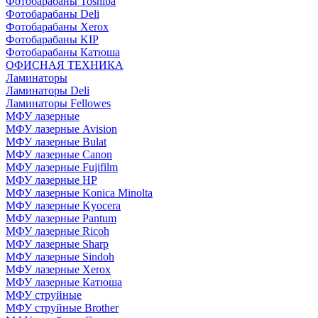
Фотобарабаны Toshiba
Фотобарабаны Deli
Фотобарабаны Xerox
Фотобарабаны KIP
Фотобарабаны Катюша
ОФИСНАЯ ТЕХНИКА
Ламинаторы
Ламинаторы Deli
Ламинаторы Fellowes
МФУ лазерные
МФУ лазерные Avision
МФУ лазерные Bulat
МФУ лазерные Canon
МФУ лазерные Fujifilm
МФУ лазерные HP
МФУ лазерные Konica Minolta
МФУ лазерные Kyocera
МФУ лазерные Pantum
МФУ лазерные Ricoh
МФУ лазерные Sharp
МФУ лазерные Sindoh
МФУ лазерные Xerox
МФУ лазерные Катюша
МФУ струйные
МФУ струйные Brother