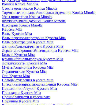
Ролики Konica Minolta
Стекла оригиналов Konica Minolta
Тормозные площадки/площадки отделения Konica Minolta
Узлы принтеров Konica Minolta
Флажки/рычаги/датчики Konica Minolta
Шестерни Konica Minolta
Kyocera Mita
Валы Kyocera Mita
Валы переноса/коротроны Kyocera Mita
Валы регистрации Kyocera Mita
Датчики/флажки/рычаги Kyocera Mita
Держатели/кронштейны/шарниры Kyocera Mita
Кольца Kyocera Mita
Крышки/панели/корпуса Kyocera Mita
Лотки/кассеты Kyocera Mita
Муфты/соленоиды Kyocera Mita
Ограничители Kyocera Mita
Оси Kyocera Mita
Пальцы отделения Kyocera Mita
Пластины/направляющие/пленки Kyocera Mita
Подшипники/втулки Kyocera Mita
Прокладки Kyocera Mita
Прочие запчасти Kyocera Mita
Пружины Kyocera Mita