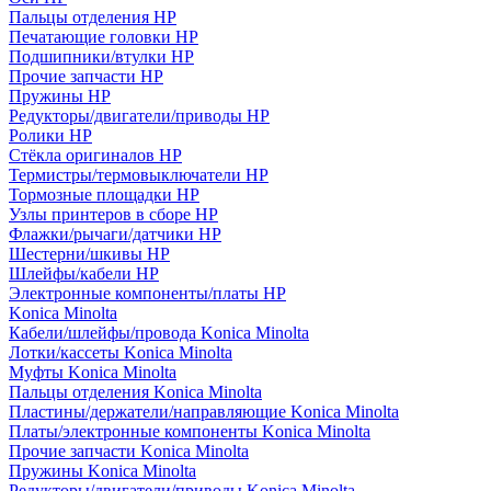
Пальцы отделения HP
Печатающие головки HP
Подшипники/втулки HP
Прочие запчасти HP
Пружины HP
Редукторы/двигатели/приводы HP
Ролики HP
Стёкла оригиналов HP
Термистры/термовыключатели HP
Тормозные площадки HP
Узлы принтеров в сборе HP
Флажки/рычаги/датчики HP
Шестерни/шкивы HP
Шлейфы/кабели HP
Электронные компоненты/платы HP
Konica Minolta
Кабели/шлейфы/провода Konica Minolta
Лотки/кассеты Konica Minolta
Муфты Konica Minolta
Пальцы отделения Konica Minolta
Пластины/держатели/направляющие Konica Minolta
Платы/электронные компоненты Konica Minolta
Прочие запчасти Konica Minolta
Пружины Konica Minolta
Редукторы/двигатели/приводы Konica Minolta