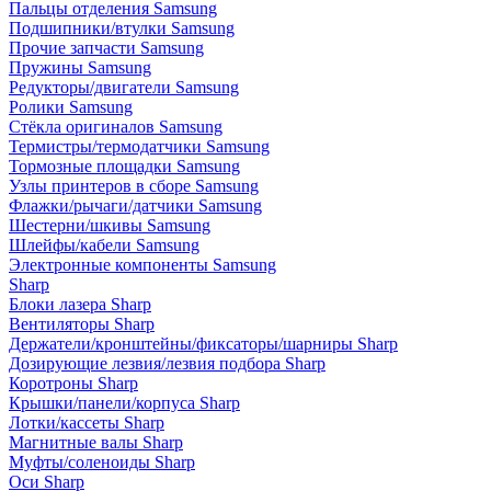
Пальцы отделения Samsung
Подшипники/втулки Samsung
Прочие запчасти Samsung
Пружины Samsung
Редукторы/двигатели Samsung
Ролики Samsung
Стёкла оригиналов Samsung
Термистры/термодатчики Samsung
Тормозные площадки Samsung
Узлы принтеров в сборе Samsung
Флажки/рычаги/датчики Samsung
Шестерни/шкивы Samsung
Шлейфы/кабели Samsung
Электронные компоненты Samsung
Sharp
Блоки лазера Sharp
Вентиляторы Sharp
Держатели/кронштейны/фиксаторы/шарниры Sharp
Дозирующие лезвия/лезвия подбора Sharp
Коротроны Sharp
Крышки/панели/корпуса Sharp
Лотки/кассеты Sharp
Магнитные валы Sharp
Муфты/соленоиды Sharp
Оси Sharp