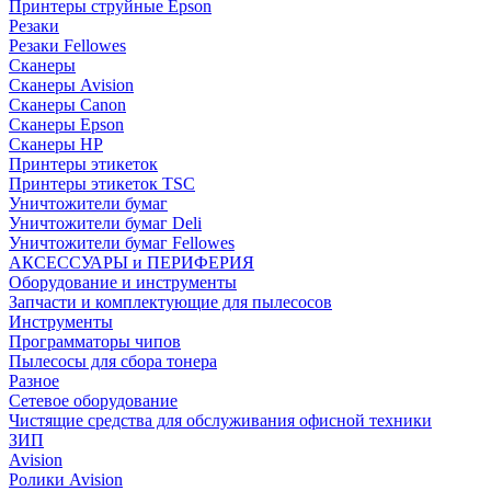
Принтеры струйные Epson
Резаки
Резаки Fellowes
Сканеры
Сканеры Avision
Сканеры Canon
Сканеры Epson
Сканеры HP
Принтеры этикеток
Принтеры этикеток TSC
Уничтожители бумаг
Уничтожители бумаг Deli
Уничтожители бумаг Fellowes
АКСЕССУАРЫ и ПЕРИФЕРИЯ
Оборудование и инструменты
Запчасти и комплектующие для пылесосов
Инструменты
Программаторы чипов
Пылесосы для сбора тонера
Разное
Сетевое оборудование
Чистящие средства для обслуживания офисной техники
ЗИП
Avision
Ролики Avision