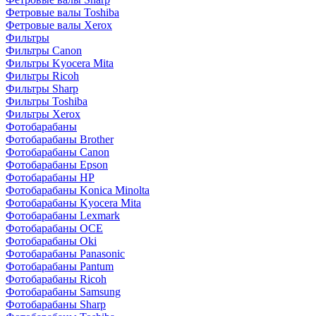
Фетровые валы Toshiba
Фетровые валы Xerox
Фильтры
Фильтры Canon
Фильтры Kyocera Mita
Фильтры Ricoh
Фильтры Sharp
Фильтры Toshiba
Фильтры Xerox
Фотобарабаны
Фотобарабаны Brother
Фотобарабаны Canon
Фотобарабаны Epson
Фотобарабаны HP
Фотобарабаны Konica Minolta
Фотобарабаны Kyocera Mita
Фотобарабаны Lexmark
Фотобарабаны OCE
Фотобарабаны Oki
Фотобарабаны Panasonic
Фотобарабаны Pantum
Фотобарабаны Ricoh
Фотобарабаны Samsung
Фотобарабаны Sharp