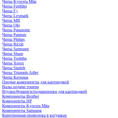
Чипы Kyocera Mita
Чипы Fujifilm
Чипы F+
Чипы Lexmark
Чипы MB
Чипы Oki
Чипы Panasonic
Чипы Pantum
Чипы Philips
Чипы Ricoh
Чипы Samsung
Чипы Sharp
Чипы Toshiba
Чипы Xerox
Чипы Sindoh
Чипы Triumph-Adler
Чипы Катюша
Прочие компоненты для картриджей
Валы подачи тонера
Втулки/бушинги/подшипники для картриджей
Компоненты Brother
Компоненты HP
Компоненты Kyocera Mita
Компоненты Samsung
Коротронная проволока в катушках