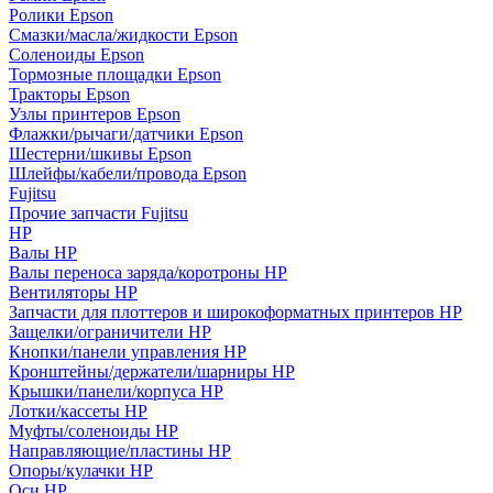
Ролики Epson
Смазки/масла/жидкости Epson
Соленоиды Epson
Тормозные площадки Epson
Тракторы Epson
Узлы принтеров Epson
Флажки/рычаги/датчики Epson
Шестерни/шкивы Epson
Шлейфы/кабели/провода Epson
Fujitsu
Прочие запчасти Fujitsu
HP
Валы HP
Валы переноса заряда/коротроны HP
Вентиляторы HP
Запчасти для плоттеров и широкоформатных принтеров HP
Защелки/ограничители HP
Кнопки/панели управления HP
Кронштейны/держатели/шарниры HP
Крышки/панели/корпуса HP
Лотки/кассеты HP
Муфты/соленоиды HP
Направляющие/пластины HP
Опоры/кулачки HP
Оси HP