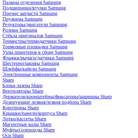
Пальцы отделения Samsung
Подшипники/втулки Samsung
Прочие запчасти Samsung
Пружины Samsung
Редукторы/двигатели Samsung
Ролики Samsung
Стёкла оригиналов Samsung
Термистры/термодатчики Samsung
Тормозные площадки Samsung
Узлы принтеров в сборе Samsung
Флажки/рычаги/датчики Samsung
Шестерни/шкивы Samsung
Шлейфы/кабели Samsung
Электронные компоненты Samsung
Sharp
Блоки лазера Sharp
Вентиляторы Sharp
Держатели/кронштейны/фиксаторы/шарниры Sharp
Дозирующие лезвия/лезвия подбора Sharp
Коротроны Sharp
Крышки/панели/корпуса Sharp
Лотки/кассеты Sharp
Магнитные валы Sharp
Муфты/соленоиды Sharp
Оси Sharp