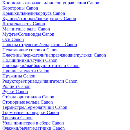
Кнопки/выключалели/панели управления Canon
Коротроны Canon
Крышки/панели/корпуса Canon
Кулисы/стопоры/блокираторы Canon
Лотки/кассеты Canon
Магнитные валы Canon
Муфты/Соленоиды Canon
Оси Canon
Пальцы отделения/сепараторы Canon
Печатающие головки Canon
Пластины/держатели/направляющие/кулачки Canon
Подшипники/втулки Canon
Прокладки/шайбы/уплотнители Canon
Прочие запчасти Canon
Пружины Canon
Редукторы/приводы/двигатели Canon
Ролики Canon
Ручки Canon
Стёкла оригиналов Canon
Стопорные кольца Canon
Термистры/Термодатчики Canon
Тормозные площадки Canon
Тросики Canon
Узлы принтеров в сборе Canon
Флажки/рычаги/датчики Canon