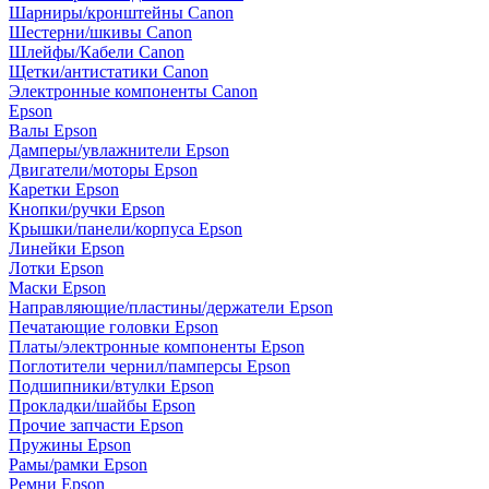
Шарниры/кронштейны Canon
Шестерни/шкивы Canon
Шлейфы/Кабели Canon
Щетки/антистатики Canon
Электронные компоненты Canon
Epson
Валы Epson
Дамперы/увлажнители Epson
Двигатели/моторы Epson
Каретки Epson
Кнопки/ручки Epson
Крышки/панели/корпуса Epson
Линейки Epson
Лотки Epson
Маски Epson
Направляющие/пластины/держатели Epson
Печатающие головки Epson
Платы/электронные компоненты Epson
Поглотители чернил/памперсы Epson
Подшипники/втулки Epson
Прокладки/шайбы Epson
Прочие запчасти Epson
Пружины Epson
Рамы/рамки Epson
Ремни Epson