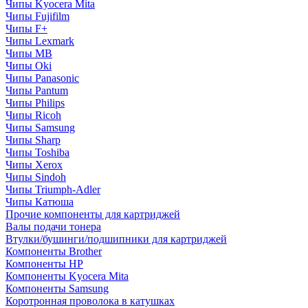
Чипы Kyocera Mita
Чипы Fujifilm
Чипы F+
Чипы Lexmark
Чипы MB
Чипы Oki
Чипы Panasonic
Чипы Pantum
Чипы Philips
Чипы Ricoh
Чипы Samsung
Чипы Sharp
Чипы Toshiba
Чипы Xerox
Чипы Sindoh
Чипы Triumph-Adler
Чипы Катюша
Прочие компоненты для картриджей
Валы подачи тонера
Втулки/бушинги/подшипники для картриджей
Компоненты Brother
Компоненты HP
Компоненты Kyocera Mita
Компоненты Samsung
Коротронная проволока в катушках