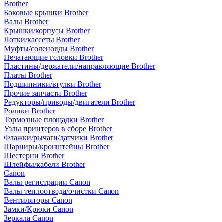
Brother
Боковые крышки Brother
Валы Brother
Крышки/корпусы Brother
Лотки/кассеты Brother
Муфты/соленоиды Brother
Печатающие головки Brother
Пластины/держатели/направляющие Brother
Платы Brother
Подшипники/втулки Brother
Прочие запчасти Brother
Редукторы/приводы/двигатели Brother
Ролики Brother
Тормозные площадки Brother
Узлы принтеров в сборе Brother
Флажки/рычаги/датчики Brother
Шарниры/кронштейны Brother
Шестерни Brother
Шлейфы/кабели Brother
Canon
Валы регистрации Canon
Валы теплоотвода/очистки Canon
Вентиляторы Canon
Замки/Крюки Canon
Зеркала Canon