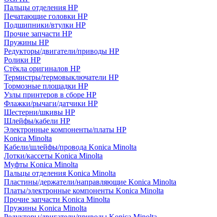
Пальцы отделения HP
Печатающие головки HP
Подшипники/втулки HP
Прочие запчасти HP
Пружины HP
Редукторы/двигатели/приводы HP
Ролики HP
Стёкла оригиналов HP
Термистры/термовыключатели HP
Тормозные площадки HP
Узлы принтеров в сборе HP
Флажки/рычаги/датчики HP
Шестерни/шкивы HP
Шлейфы/кабели HP
Электронные компоненты/платы HP
Konica Minolta
Кабели/шлейфы/провода Konica Minolta
Лотки/кассеты Konica Minolta
Муфты Konica Minolta
Пальцы отделения Konica Minolta
Пластины/держатели/направляющие Konica Minolta
Платы/электронные компоненты Konica Minolta
Прочие запчасти Konica Minolta
Пружины Konica Minolta
Редукторы/двигатели/приводы Konica Minolta