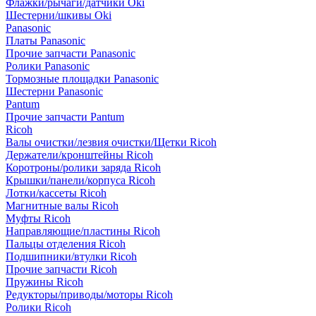
Флажки/рычаги/датчики Oki
Шестерни/шкивы Oki
Panasonic
Платы Panasonic
Прочие запчасти Panasonic
Ролики Panasonic
Тормозные площадки Panasonic
Шестерни Panasonic
Pantum
Прочие запчасти Pantum
Ricoh
Валы очистки/лезвия очистки/Щетки Ricoh
Держатели/кронштейны Ricoh
Коротроны/ролики заряда Ricoh
Крышки/панели/корпуса Ricoh
Лотки/кассеты Ricoh
Магнитные валы Ricoh
Муфты Ricoh
Направляющие/пластины Ricoh
Пальцы отделения Ricoh
Подшипники/втулки Ricoh
Прочие запчасти Ricoh
Пружины Ricoh
Редукторы/приводы/моторы Ricoh
Ролики Ricoh