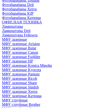
Фотобарабаны Toshiba
Фотобарабаны Deli
Фотобарабаны Xerox
Фотобарабаны KIP
Фотобарабаны Катюша
ОФИСНАЯ ТЕХНИКА
Ламинаторы
Ламинаторы Deli
Ламинаторы Fellowes
МФУ лазерные
МФУ лазерные Avision
МФУ лазерные Bulat
МФУ лазерные Canon
МФУ лазерные Fujifilm
МФУ лазерные HP
МФУ лазерные Konica Minolta
МФУ лазерные Kyocera
МФУ лазерные Pantum
МФУ лазерные Ricoh
МФУ лазерные Sharp
МФУ лазерные Sindoh
МФУ лазерные Xerox
МФУ лазерные Катюша
МФУ струйные
МФУ струйные Brother