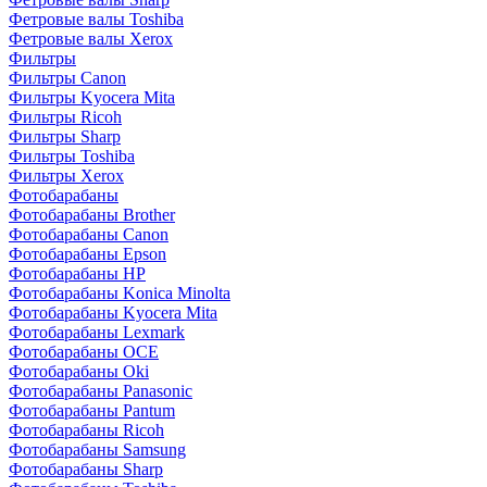
Фетровые валы Toshiba
Фетровые валы Xerox
Фильтры
Фильтры Canon
Фильтры Kyocera Mita
Фильтры Ricoh
Фильтры Sharp
Фильтры Toshiba
Фильтры Xerox
Фотобарабаны
Фотобарабаны Brother
Фотобарабаны Canon
Фотобарабаны Epson
Фотобарабаны HP
Фотобарабаны Konica Minolta
Фотобарабаны Kyocera Mita
Фотобарабаны Lexmark
Фотобарабаны OCE
Фотобарабаны Oki
Фотобарабаны Panasonic
Фотобарабаны Pantum
Фотобарабаны Ricoh
Фотобарабаны Samsung
Фотобарабаны Sharp