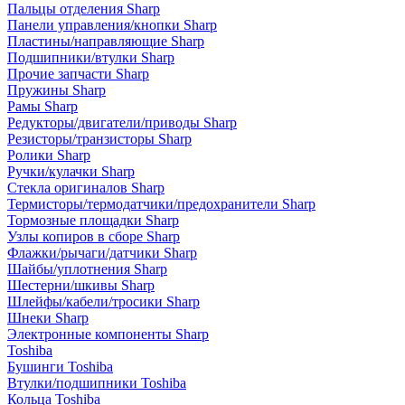
Пальцы отделения Sharp
Панели управления/кнопки Sharp
Пластины/направляющие Sharp
Подшипники/втулки Sharp
Прочие запчасти Sharp
Пружины Sharp
Рамы Sharp
Редукторы/двигатели/приводы Sharp
Резисторы/транзисторы Sharp
Ролики Sharp
Ручки/кулачки Sharp
Стекла оригиналов Sharp
Термисторы/термодатчики/предохранители Sharp
Тормозные площадки Sharp
Узлы копиров в сборе Sharp
Флажки/рычаги/датчики Sharp
Шайбы/уплотнения Sharp
Шестерни/шкивы Sharp
Шлейфы/кабели/тросики Sharp
Шнеки Sharp
Электронные компоненты Sharp
Toshiba
Бушинги Toshiba
Втулки/подшипники Toshiba
Кольца Toshiba