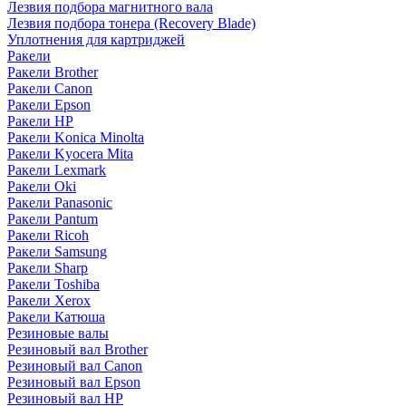
Лезвия подбора магнитного вала
Лезвия подбора тонера (Recovery Blade)
Уплотнения для картриджей
Ракели
Ракели Brother
Ракели Canon
Ракели Epson
Ракели HP
Ракели Konica Minolta
Ракели Kyocera Mita
Ракели Lexmark
Ракели Oki
Ракели Panasonic
Ракели Pantum
Ракели Ricoh
Ракели Samsung
Ракели Sharp
Ракели Toshiba
Ракели Xerox
Ракели Катюша
Резиновые валы
Резиновый вал Brother
Резиновый вал Canon
Резиновый вал Epson
Резиновый вал HP