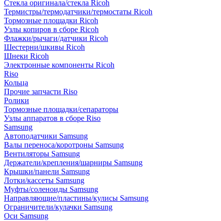
Стекла оригинала/стекла Ricoh
Термистры/термодатчики/термостаты Ricoh
Тормозные площадки Ricoh
Узлы копиров в сборе Ricoh
Флажки/рычаги/датчики Ricoh
Шестерни/шкивы Ricoh
Шнеки Ricoh
Электронные компоненты Ricoh
Riso
Кольца
Прочие запчасти Riso
Ролики
Тормозные площадки/сепараторы
Узлы аппаратов в сборе Riso
Samsung
Автоподатчики Samsung
Валы переноса/коротроны Samsung
Вентиляторы Samsung
Держатели/крепления/шарниры Samsung
Крышки/панели Samsung
Лотки/кассеты Samsung
Муфты/соленоиды Samsung
Направляющие/пластины/кулисы Samsung
Ограничители/кулачки Samsung
Оси Samsung