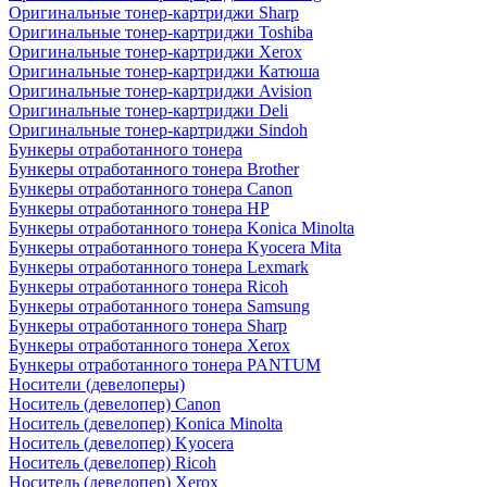
Оригинальные тонер-картриджи Sharp
Оригинальные тонер-картриджи Toshiba
Оригинальные тонер-картриджи Xerox
Оригинальные тонер-картриджи Катюша
Оригинальные тонер-картриджи Avision
Оригинальные тонер-картриджи Deli
Оригинальные тонер-картриджи Sindoh
Бункеры отработанного тонера
Бункеры отработанного тонера Brother
Бункеры отработанного тонера Canon
Бункеры отработанного тонера HP
Бункеры отработанного тонера Konica Minolta
Бункеры отработанного тонера Kyocera Mita
Бункеры отработанного тонера Lexmark
Бункеры отработанного тонера Ricoh
Бункеры отработанного тонера Samsung
Бункеры отработанного тонера Sharp
Бункеры отработанного тонера Xerox
Бункеры отработанного тонера PANTUM
Носители (девелоперы)
Носитель (девелопер) Canon
Носитель (девелопер) Konica Minolta
Носитель (девелопер) Kyocera
Носитель (девелопер) Ricoh
Носитель (девелопер) Xerox