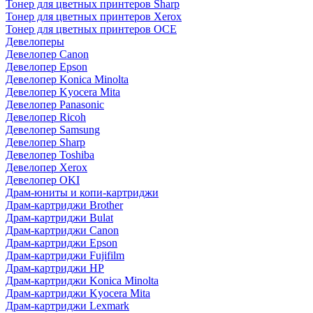
Тонер для цветных принтеров Sharp
Тонер для цветных принтеров Xerox
Тонер для цветных принтеров OCE
Девелоперы
Девелопер Canon
Девелопер Epson
Девелопер Konica Minolta
Девелопер Kyocera Mita
Девелопер Panasonic
Девелопер Ricoh
Девелопер Samsung
Девелопер Sharp
Девелопер Toshiba
Девелопер Xerox
Девелопер OKI
Драм-юниты и копи-картриджи
Драм-картриджи Brother
Драм-картриджи Bulat
Драм-картриджи Canon
Драм-картриджи Epson
Драм-картриджи Fujifilm
Драм-картриджи HP
Драм-картриджи Konica Minolta
Драм-картриджи Kyocera Mita
Драм-картриджи Lexmark