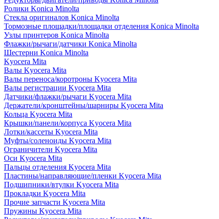
Ролики Konica Minolta
Стекла оригиналов Konica Minolta
Тормозные площадки/площадки отделения Konica Minolta
Узлы принтеров Konica Minolta
Флажки/рычаги/датчики Konica Minolta
Шестерни Konica Minolta
Kyocera Mita
Валы Kyocera Mita
Валы переноса/коротроны Kyocera Mita
Валы регистрации Kyocera Mita
Датчики/флажки/рычаги Kyocera Mita
Держатели/кронштейны/шарниры Kyocera Mita
Кольца Kyocera Mita
Крышки/панели/корпуса Kyocera Mita
Лотки/кассеты Kyocera Mita
Муфты/соленоиды Kyocera Mita
Ограничители Kyocera Mita
Оси Kyocera Mita
Пальцы отделения Kyocera Mita
Пластины/направляющие/пленки Kyocera Mita
Подшипники/втулки Kyocera Mita
Прокладки Kyocera Mita
Прочие запчасти Kyocera Mita
Пружины Kyocera Mita