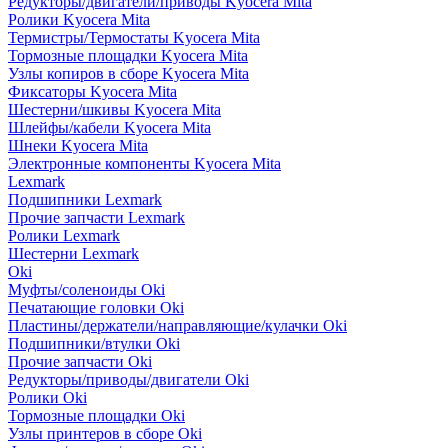
Редукторы/двигатели/приводы Kyocera Mita
Ролики Kyocera Mita
Термистры/Термостаты Kyocera Mita
Тормозные площадки Kyocera Mita
Узлы копиров в сборе Kyocera Mita
Фиксаторы Kyocera Mita
Шестерни/шкивы Kyocera Mita
Шлейфы/кабели Kyocera Mita
Шнеки Kyocera Mita
Электронные компоненты Kyocera Mita
Lexmark
Подшипники Lexmark
Прочие запчасти Lexmark
Ролики Lexmark
Шестерни Lexmark
Oki
Муфты/соленоиды Oki
Печатающие головки Oki
Пластины/держатели/направляющие/кулачки Oki
Подшипники/втулки Oki
Прочие запчасти Oki
Редукторы/приводы/двигатели Oki
Ролики Oki
Тормозные площадки Oki
Узлы принтеров в сборе Oki