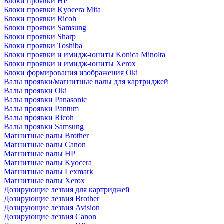
Блоки проявки HP
Блоки проявки Kyocera Mita
Блоки проявки Ricoh
Блоки проявки Samsung
Блоки проявки Sharp
Блоки проявки Toshiba
Блоки проявки и имидж-юниты Konica Minolta
Блоки проявки и имидж-юниты Xerox
Блоки формирования изображения Oki
Валы проявки/магнитные валы для картриджей
Валы проявки Oki
Валы проявки Panasonic
Валы проявки Pantum
Валы проявки Ricoh
Валы проявки Samsung
Магнитные валы Brother
Магнитные валы Canon
Магнитные валы HP
Магнитные валы Kyocera
Магнитные валы Lexmark
Магнитные валы Xerox
Дозирующие лезвия для картриджей
Дозирующие лезвия Brother
Дозирующие лезвия Avision
Дозирующие лезвия Canon