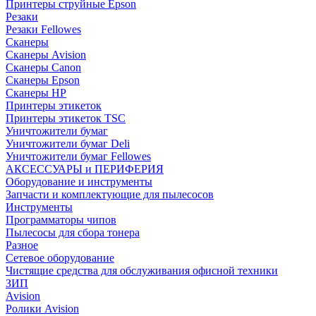
Принтеры струйные Epson
Резаки
Резаки Fellowes
Сканеры
Сканеры Avision
Сканеры Canon
Сканеры Epson
Сканеры HP
Принтеры этикеток
Принтеры этикеток TSC
Уничтожители бумаг
Уничтожители бумаг Deli
Уничтожители бумаг Fellowes
АКСЕССУАРЫ и ПЕРИФЕРИЯ
Оборудование и инструменты
Запчасти и комплектующие для пылесосов
Инструменты
Программаторы чипов
Пылесосы для сбора тонера
Разное
Сетевое оборудование
Чистящие средства для обслуживания офисной техники
ЗИП
Avision
Ролики Avision