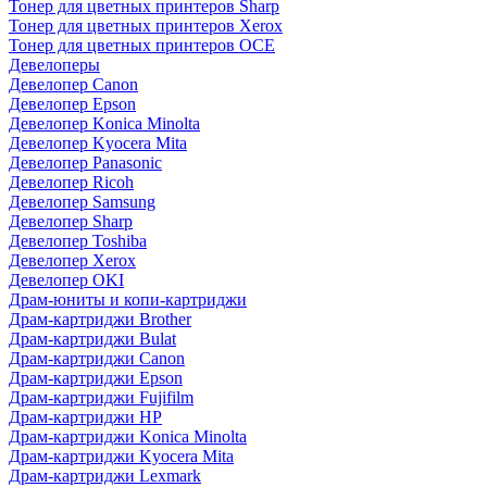
Тонер для цветных принтеров Sharp
Тонер для цветных принтеров Xerox
Тонер для цветных принтеров OCE
Девелоперы
Девелопер Canon
Девелопер Epson
Девелопер Konica Minolta
Девелопер Kyocera Mita
Девелопер Panasonic
Девелопер Ricoh
Девелопер Samsung
Девелопер Sharp
Девелопер Toshiba
Девелопер Xerox
Девелопер OKI
Драм-юниты и копи-картриджи
Драм-картриджи Brother
Драм-картриджи Bulat
Драм-картриджи Canon
Драм-картриджи Epson
Драм-картриджи Fujifilm
Драм-картриджи HP
Драм-картриджи Konica Minolta
Драм-картриджи Kyocera Mita
Драм-картриджи Lexmark