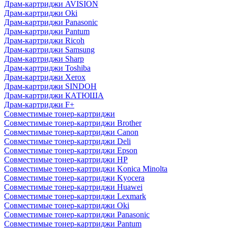
Драм-картриджи AVISION
Драм-картриджи Oki
Драм-картриджи Panasonic
Драм-картриджи Pantum
Драм-картриджи Ricoh
Драм-картриджи Samsung
Драм-картриджи Sharp
Драм-картриджи Toshiba
Драм-картриджи Xerox
Драм-картриджи SINDOH
Драм-картриджи КАТЮША
Драм-картриджи F+
Совместимые тонер-картриджи
Совместимые тонер-картриджи Brother
Совместимые тонер-картриджи Canon
Совместимые тонер-картриджи Deli
Совместимые тонер-картриджи Epson
Совместимые тонер-картриджи HP
Совместимые тонер-картриджи Konica Minolta
Совместимые тонер-картриджи Kyocera
Совместимые тонер-картриджи Huawei
Совместимые тонер-картриджи Lexmark
Совместимые тонер-картриджи Oki
Совместимые тонер-картриджи Panasonic
Совместимые тонер-картриджи Pantum