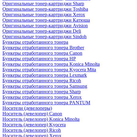
Оригинальные тонер-картриджи Sharp
Оригинальные тонер-картриджи Toshiba
Оригинальные тонер-картриджи Xerox
Оригинальные тонер-картриджи Катюша
Оригинальные тонер-картриджи Avision
Оригинальные тонер-картриджи Deli
Оригинальные тонер-картриджи Sindoh
Бункеры отработанного тонера
Бункеры отработанного тонера Brother
Бункеры отработанного тонера Canon
Бункеры отработанного тонера HP
Бункеры отработанного тонера Konica Minolta
Бункеры отработанного тонера Kyocera Mita
Бункеры отработанного тонера Lexmark
Бункеры отработанного тонера Ricoh
Бункеры отработанного тонера Samsung
Бункеры отработанного тонера Sharp
Бункеры отработанного тонера Xerox
Бункеры отработанного тонера PANTUM
Носители (девелоперы)
Носитель (девелопер) Canon
Носитель (девелопер) Konica Minolta
Носитель (девелопер) Kyocera
Носитель (девелопер) Ricoh
Носитель (девелопер) Xerox