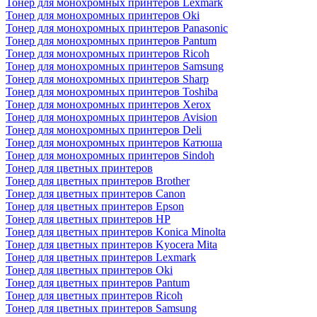
Тонер для монохромных принтеров Lexmark
Тонер для монохромных принтеров Oki
Тонер для монохромных принтеров Panasonic
Тонер для монохромных принтеров Pantum
Тонер для монохромных принтеров Ricoh
Тонер для монохромных принтеров Samsung
Тонер для монохромных принтеров Sharp
Тонер для монохромных принтеров Toshiba
Тонер для монохромных принтеров Xerox
Тонер для монохромных принтеров Avision
Тонер для монохромных принтеров Deli
Тонер для монохромных принтеров Катюша
Тонер для монохромных принтеров Sindoh
Тонер для цветных принтеров
Тонер для цветных принтеров Brother
Тонер для цветных принтеров Canon
Тонер для цветных принтеров Epson
Тонер для цветных принтеров HP
Тонер для цветных принтеров Konica Minolta
Тонер для цветных принтеров Kyocera Mita
Тонер для цветных принтеров Lexmark
Тонер для цветных принтеров Oki
Тонер для цветных принтеров Pantum
Тонер для цветных принтеров Ricoh
Тонер для цветных принтеров Samsung