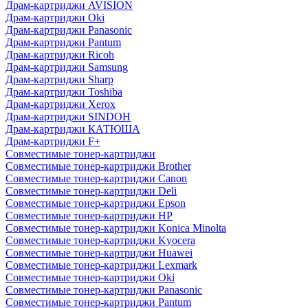
Драм-картриджи AVISION
Драм-картриджи Oki
Драм-картриджи Panasonic
Драм-картриджи Pantum
Драм-картриджи Ricoh
Драм-картриджи Samsung
Драм-картриджи Sharp
Драм-картриджи Toshiba
Драм-картриджи Xerox
Драм-картриджи SINDOH
Драм-картриджи КАТЮША
Драм-картриджи F+
Совместимые тонер-картриджи
Совместимые тонер-картриджи Brother
Совместимые тонер-картриджи Canon
Совместимые тонер-картриджи Deli
Совместимые тонер-картриджи Epson
Совместимые тонер-картриджи HP
Совместимые тонер-картриджи Konica Minolta
Совместимые тонер-картриджи Kyocera
Совместимые тонер-картриджи Huawei
Совместимые тонер-картриджи Lexmark
Совместимые тонер-картриджи Oki
Совместимые тонер-картриджи Panasonic
Совместимые тонер-картриджи Pantum