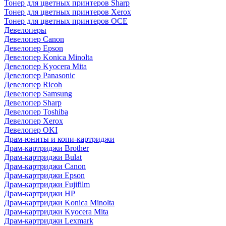
Тонер для цветных принтеров Sharp
Тонер для цветных принтеров Xerox
Тонер для цветных принтеров OCE
Девелоперы
Девелопер Canon
Девелопер Epson
Девелопер Konica Minolta
Девелопер Kyocera Mita
Девелопер Panasonic
Девелопер Ricoh
Девелопер Samsung
Девелопер Sharp
Девелопер Toshiba
Девелопер Xerox
Девелопер OKI
Драм-юниты и копи-картриджи
Драм-картриджи Brother
Драм-картриджи Bulat
Драм-картриджи Canon
Драм-картриджи Epson
Драм-картриджи Fujifilm
Драм-картриджи HP
Драм-картриджи Konica Minolta
Драм-картриджи Kyocera Mita
Драм-картриджи Lexmark