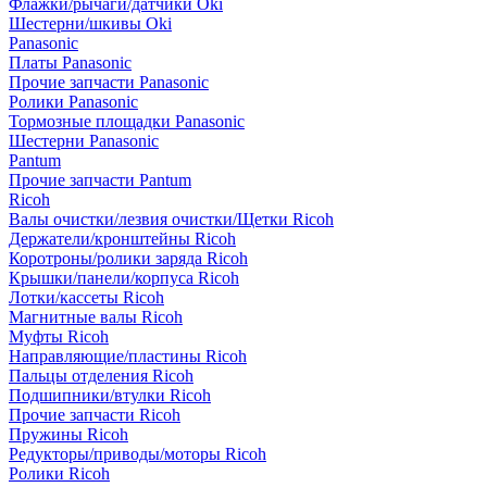
Флажки/рычаги/датчики Oki
Шестерни/шкивы Oki
Panasonic
Платы Panasonic
Прочие запчасти Panasonic
Ролики Panasonic
Тормозные площадки Panasonic
Шестерни Panasonic
Pantum
Прочие запчасти Pantum
Ricoh
Валы очистки/лезвия очистки/Щетки Ricoh
Держатели/кронштейны Ricoh
Коротроны/ролики заряда Ricoh
Крышки/панели/корпуса Ricoh
Лотки/кассеты Ricoh
Магнитные валы Ricoh
Муфты Ricoh
Направляющие/пластины Ricoh
Пальцы отделения Ricoh
Подшипники/втулки Ricoh
Прочие запчасти Ricoh
Пружины Ricoh
Редукторы/приводы/моторы Ricoh
Ролики Ricoh