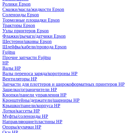
Ролики Epson
Смазки/масла/жидкости Epson
Соленоиды Epson
Тормозные площадки Epson
Тракторы Epson
Узлы принтеров Epson
Флажки/рычаги/датчики Epson
Шестерни/шкивы Epson
Шлейфы/кабели/провода Epson
Fujitsu
Прочие запчасти Fujitsu
HP
Валы HP
Валы переноса заряда/коротроны HP
Вентиляторы HP
Запчасти для плоттеров и широкоформатных принтеров HP
Защелки/ограничители HP
Кнопки/панели управления HP
Кронштейны/держатели/шарниры HP
Крышки/панели/корпуса HP
Лотки/кассеты HP
Муфты/соленоиды HP
Направляющие/пластины HP
Опоры/кулачки HP
Оси HP