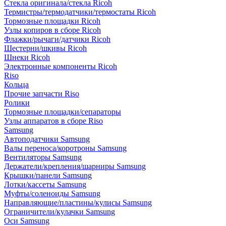
Стекла оригинала/стекла Ricoh
Термистры/термодатчики/термостаты Ricoh
Тормозные площадки Ricoh
Узлы копиров в сборе Ricoh
Флажки/рычаги/датчики Ricoh
Шестерни/шкивы Ricoh
Шнеки Ricoh
Электронные компоненты Ricoh
Riso
Кольца
Прочие запчасти Riso
Ролики
Тормозные площадки/сепараторы
Узлы аппаратов в сборе Riso
Samsung
Автоподатчики Samsung
Валы переноса/коротроны Samsung
Вентиляторы Samsung
Держатели/крепления/шарниры Samsung
Крышки/панели Samsung
Лотки/кассеты Samsung
Муфты/соленоиды Samsung
Направляющие/пластины/кулисы Samsung
Ограничители/кулачки Samsung
Оси Samsung