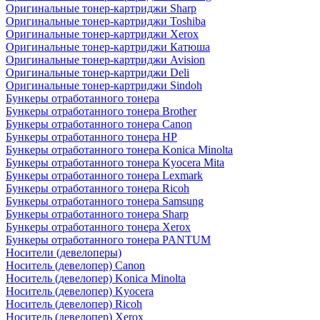
Оригинальные тонер-картриджи Sharp
Оригинальные тонер-картриджи Toshiba
Оригинальные тонер-картриджи Xerox
Оригинальные тонер-картриджи Катюша
Оригинальные тонер-картриджи Avision
Оригинальные тонер-картриджи Deli
Оригинальные тонер-картриджи Sindoh
Бункеры отработанного тонера
Бункеры отработанного тонера Brother
Бункеры отработанного тонера Canon
Бункеры отработанного тонера HP
Бункеры отработанного тонера Konica Minolta
Бункеры отработанного тонера Kyocera Mita
Бункеры отработанного тонера Lexmark
Бункеры отработанного тонера Ricoh
Бункеры отработанного тонера Samsung
Бункеры отработанного тонера Sharp
Бункеры отработанного тонера Xerox
Бункеры отработанного тонера PANTUM
Носители (девелоперы)
Носитель (девелопер) Canon
Носитель (девелопер) Konica Minolta
Носитель (девелопер) Kyocera
Носитель (девелопер) Ricoh
Носитель (девелопер) Xerox