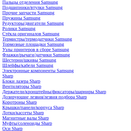
Пальцы отделения Samsung
Подшипники/втулки Samsung
Прочие запчасти Samsung
Пружины Samsung
Редукторы/двигатели Samsung
Ролики Samsung
Стёкла оригиналов Samsung
Термистры/термодатчики Samsung
Тормозные площадки Samsung
Узлы принтеров в сборе Samsung
Флажки/рычаги/датчики Samsung
Шестерни/шкивы Samsung
Шлейфы/кабели Samsung
Электронные компоненты Samsung
Sharp
Блоки лазера Sharp
Вентиляторы Sharp
Держатели/кронштейны/фиксаторы/шарниры Sharp
Дозирующие лезвия/лезвия подбора Sharp
Коротроны Sharp
Крышки/панели/корпуса Sharp
Лотки/кассеты Sharp
Магнитные валы Sharp
Муфты/соленоиды Sharp
Оси Sharp