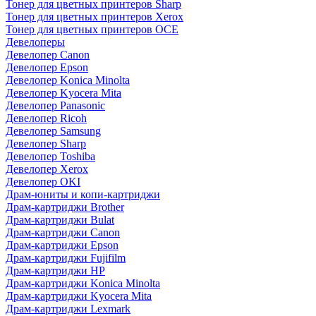
Тонер для цветных принтеров Sharp
Тонер для цветных принтеров Xerox
Тонер для цветных принтеров OCE
Девелоперы
Девелопер Canon
Девелопер Epson
Девелопер Konica Minolta
Девелопер Kyocera Mita
Девелопер Panasonic
Девелопер Ricoh
Девелопер Samsung
Девелопер Sharp
Девелопер Toshiba
Девелопер Xerox
Девелопер OKI
Драм-юниты и копи-картриджи
Драм-картриджи Brother
Драм-картриджи Bulat
Драм-картриджи Canon
Драм-картриджи Epson
Драм-картриджи Fujifilm
Драм-картриджи HP
Драм-картриджи Konica Minolta
Драм-картриджи Kyocera Mita
Драм-картриджи Lexmark