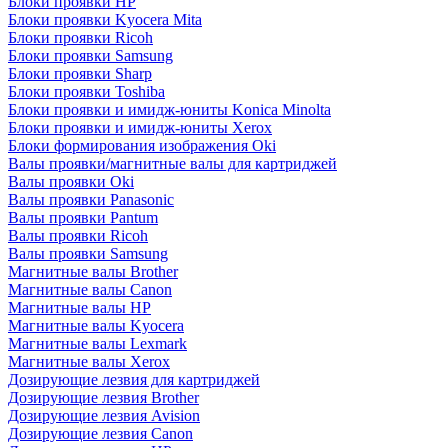
Блоки проявки HP
Блоки проявки Kyocera Mita
Блоки проявки Ricoh
Блоки проявки Samsung
Блоки проявки Sharp
Блоки проявки Toshiba
Блоки проявки и имидж-юниты Konica Minolta
Блоки проявки и имидж-юниты Xerox
Блоки формирования изображения Oki
Валы проявки/магнитные валы для картриджей
Валы проявки Oki
Валы проявки Panasonic
Валы проявки Pantum
Валы проявки Ricoh
Валы проявки Samsung
Магнитные валы Brother
Магнитные валы Canon
Магнитные валы HP
Магнитные валы Kyocera
Магнитные валы Lexmark
Магнитные валы Xerox
Дозирующие лезвия для картриджей
Дозирующие лезвия Brother
Дозирующие лезвия Avision
Дозирующие лезвия Canon