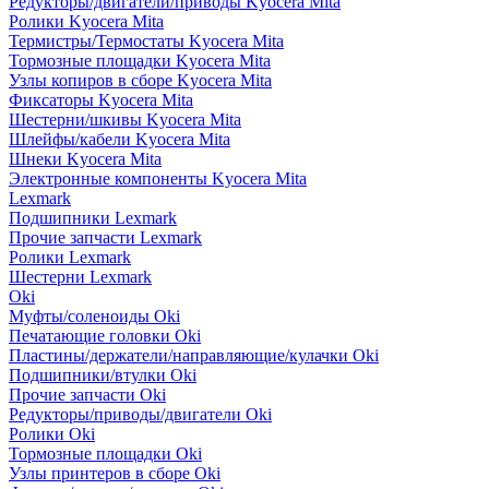
Редукторы/двигатели/приводы Kyocera Mita
Ролики Kyocera Mita
Термистры/Термостаты Kyocera Mita
Тормозные площадки Kyocera Mita
Узлы копиров в сборе Kyocera Mita
Фиксаторы Kyocera Mita
Шестерни/шкивы Kyocera Mita
Шлейфы/кабели Kyocera Mita
Шнеки Kyocera Mita
Электронные компоненты Kyocera Mita
Lexmark
Подшипники Lexmark
Прочие запчасти Lexmark
Ролики Lexmark
Шестерни Lexmark
Oki
Муфты/соленоиды Oki
Печатающие головки Oki
Пластины/держатели/направляющие/кулачки Oki
Подшипники/втулки Oki
Прочие запчасти Oki
Редукторы/приводы/двигатели Oki
Ролики Oki
Тормозные площадки Oki
Узлы принтеров в сборе Oki