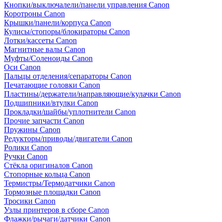
Кнопки/выключалели/панели управления Canon
Коротроны Canon
Крышки/панели/корпуса Canon
Кулисы/стопоры/блокираторы Canon
Лотки/кассеты Canon
Магнитные валы Canon
Муфты/Соленоиды Canon
Оси Canon
Пальцы отделения/сепараторы Canon
Печатающие головки Canon
Пластины/держатели/направляющие/кулачки Canon
Подшипники/втулки Canon
Прокладки/шайбы/уплотнители Canon
Прочие запчасти Canon
Пружины Canon
Редукторы/приводы/двигатели Canon
Ролики Canon
Ручки Canon
Стёкла оригиналов Canon
Стопорные кольца Canon
Термистры/Термодатчики Canon
Тормозные площадки Canon
Тросики Canon
Узлы принтеров в сборе Canon
Флажки/рычаги/датчики Canon