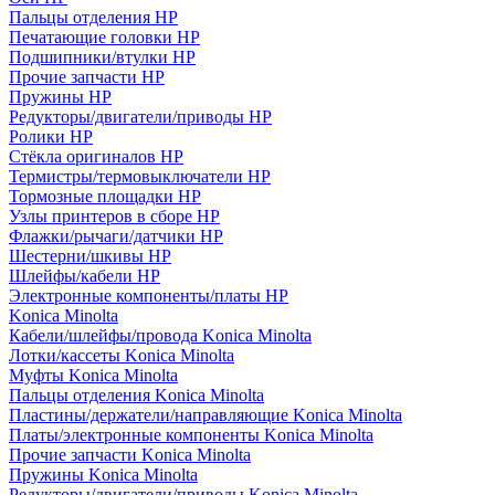
Пальцы отделения HP
Печатающие головки HP
Подшипники/втулки HP
Прочие запчасти HP
Пружины HP
Редукторы/двигатели/приводы HP
Ролики HP
Стёкла оригиналов HP
Термистры/термовыключатели HP
Тормозные площадки HP
Узлы принтеров в сборе HP
Флажки/рычаги/датчики HP
Шестерни/шкивы HP
Шлейфы/кабели HP
Электронные компоненты/платы HP
Konica Minolta
Кабели/шлейфы/провода Konica Minolta
Лотки/кассеты Konica Minolta
Муфты Konica Minolta
Пальцы отделения Konica Minolta
Пластины/держатели/направляющие Konica Minolta
Платы/электронные компоненты Konica Minolta
Прочие запчасти Konica Minolta
Пружины Konica Minolta
Редукторы/двигатели/приводы Konica Minolta