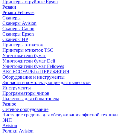
Принтеры струйные Epson
Резаки
Резаки Fellowes
Сканеры
Сканеры Avision
Сканеры Canon
Сканеры Epson
Сканеры HP
Принтеры этикеток
Принтеры этикеток TSC
Уничтожители бумаг
Уничтожители бумаг Deli
Уничтожители бумаг Fellowes
АКСЕССУАРЫ и ПЕРИФЕРИЯ
Оборудование и инструменты
Запчасти и комплектующие для пылесосов
Инструменты
Программаторы чипов
Пылесосы для сбора тонера
Разное
Сетевое оборудование
Чистящие средства для обслуживания офисной техники
ЗИП
Avision
Ролики Avision