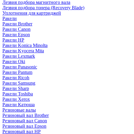
Лезвия подбора магнитного вала
Лезвия подбора тонера (Recovery Blade)
Уплотнения для картриджей
Ракели
Ракели Brother
Ракели Canon
Ракели Epson
Ракели HP
Ракели Konica Minolta
Ракели Kyocera Mita
Ракели Lexmark
Ракели Oki
Ракели Panasonic
Ракели Pantum
Ракели Ricoh
Ракели Samsung
Ракели Sharp
Ракели Toshiba
Ракели Xerox
Ракели Катюша
Резиновые валы
Резиновый вал Brother
Резиновый вал Canon
Резиновый вал Epson
Резиновый вал HP