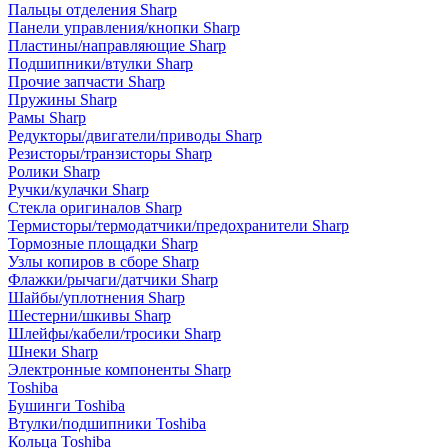
Пальцы отделения Sharp
Панели управления/кнопки Sharp
Пластины/направляющие Sharp
Подшипники/втулки Sharp
Прочие запчасти Sharp
Пружины Sharp
Рамы Sharp
Редукторы/двигатели/приводы Sharp
Резисторы/транзисторы Sharp
Ролики Sharp
Ручки/кулачки Sharp
Стекла оригиналов Sharp
Термисторы/термодатчики/предохранители Sharp
Тормозные площадки Sharp
Узлы копиров в сборе Sharp
Флажки/рычаги/датчики Sharp
Шайбы/уплотнения Sharp
Шестерни/шкивы Sharp
Шлейфы/кабели/тросики Sharp
Шнеки Sharp
Электронные компоненты Sharp
Toshiba
Бушинги Toshiba
Втулки/подшипники Toshiba
Кольца Toshiba