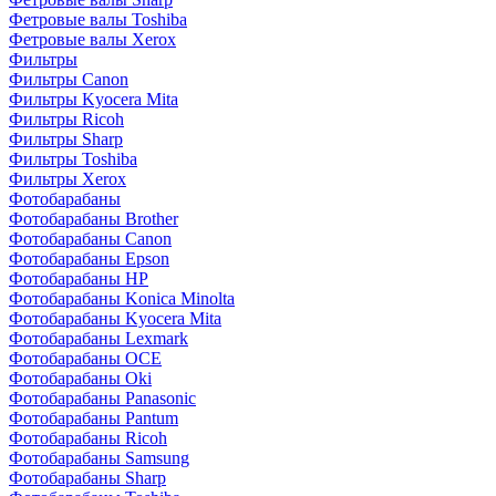
Фетровые валы Toshiba
Фетровые валы Xerox
Фильтры
Фильтры Canon
Фильтры Kyocera Mita
Фильтры Ricoh
Фильтры Sharp
Фильтры Toshiba
Фильтры Xerox
Фотобарабаны
Фотобарабаны Brother
Фотобарабаны Canon
Фотобарабаны Epson
Фотобарабаны HP
Фотобарабаны Konica Minolta
Фотобарабаны Kyocera Mita
Фотобарабаны Lexmark
Фотобарабаны OCE
Фотобарабаны Oki
Фотобарабаны Panasonic
Фотобарабаны Pantum
Фотобарабаны Ricoh
Фотобарабаны Samsung
Фотобарабаны Sharp