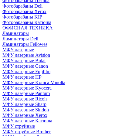
Фотобарабаны Toshiba
Фотобарабаны Deli
Фотобарабаны Xerox
Фотобарабаны KIP
Фотобарабаны Катюша
ОФИСНАЯ ТЕХНИКА
Ламинаторы
Ламинаторы Deli
Ламинаторы Fellowes
МФУ лазерные
МФУ лазерные Avision
МФУ лазерные Bulat
МФУ лазерные Canon
МФУ лазерные Fujifilm
МФУ лазерные HP
МФУ лазерные Konica Minolta
МФУ лазерные Kyocera
МФУ лазерные Pantum
МФУ лазерные Ricoh
МФУ лазерные Sharp
МФУ лазерные Sindoh
МФУ лазерные Xerox
МФУ лазерные Катюша
МФУ струйные
МФУ струйные Brother