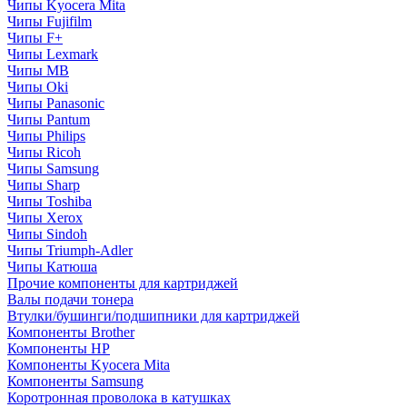
Чипы Kyocera Mita
Чипы Fujifilm
Чипы F+
Чипы Lexmark
Чипы MB
Чипы Oki
Чипы Panasonic
Чипы Pantum
Чипы Philips
Чипы Ricoh
Чипы Samsung
Чипы Sharp
Чипы Toshiba
Чипы Xerox
Чипы Sindoh
Чипы Triumph-Adler
Чипы Катюша
Прочие компоненты для картриджей
Валы подачи тонера
Втулки/бушинги/подшипники для картриджей
Компоненты Brother
Компоненты HP
Компоненты Kyocera Mita
Компоненты Samsung
Коротронная проволока в катушках