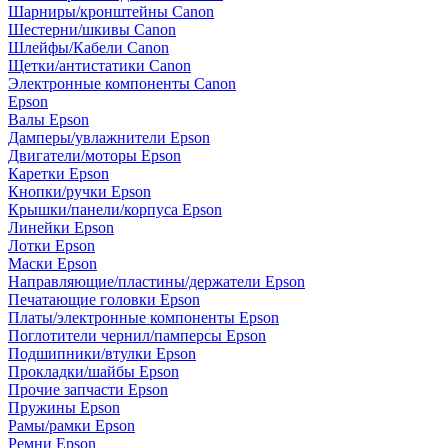
Шарниры/кронштейны Canon
Шестерни/шкивы Canon
Шлейфы/Кабели Canon
Щетки/антистатики Canon
Электронные компоненты Canon
Epson
Валы Epson
Дамперы/увлажнители Epson
Двигатели/моторы Epson
Каретки Epson
Кнопки/ручки Epson
Крышки/панели/корпуса Epson
Линейки Epson
Лотки Epson
Маски Epson
Направляющие/пластины/держатели Epson
Печатающие головки Epson
Платы/электронные компоненты Epson
Поглотители чернил/памперсы Epson
Подшипники/втулки Epson
Прокладки/шайбы Epson
Прочие запчасти Epson
Пружины Epson
Рамы/рамки Epson
Ремни Epson