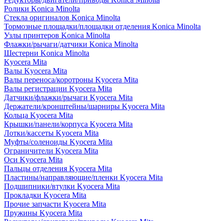
Ролики Konica Minolta
Стекла оригиналов Konica Minolta
Тормозные площадки/площадки отделения Konica Minolta
Узлы принтеров Konica Minolta
Флажки/рычаги/датчики Konica Minolta
Шестерни Konica Minolta
Kyocera Mita
Валы Kyocera Mita
Валы переноса/коротроны Kyocera Mita
Валы регистрации Kyocera Mita
Датчики/флажки/рычаги Kyocera Mita
Держатели/кронштейны/шарниры Kyocera Mita
Кольца Kyocera Mita
Крышки/панели/корпуса Kyocera Mita
Лотки/кассеты Kyocera Mita
Муфты/соленоиды Kyocera Mita
Ограничители Kyocera Mita
Оси Kyocera Mita
Пальцы отделения Kyocera Mita
Пластины/направляющие/пленки Kyocera Mita
Подшипники/втулки Kyocera Mita
Прокладки Kyocera Mita
Прочие запчасти Kyocera Mita
Пружины Kyocera Mita