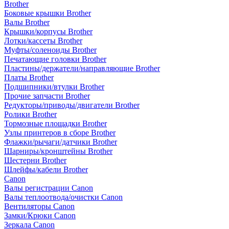
Brother
Боковые крышки Brother
Валы Brother
Крышки/корпусы Brother
Лотки/кассеты Brother
Муфты/соленоиды Brother
Печатающие головки Brother
Пластины/держатели/направляющие Brother
Платы Brother
Подшипники/втулки Brother
Прочие запчасти Brother
Редукторы/приводы/двигатели Brother
Ролики Brother
Тормозные площадки Brother
Узлы принтеров в сборе Brother
Флажки/рычаги/датчики Brother
Шарниры/кронштейны Brother
Шестерни Brother
Шлейфы/кабели Brother
Canon
Валы регистрации Canon
Валы теплоотвода/очистки Canon
Вентиляторы Canon
Замки/Крюки Canon
Зеркала Canon