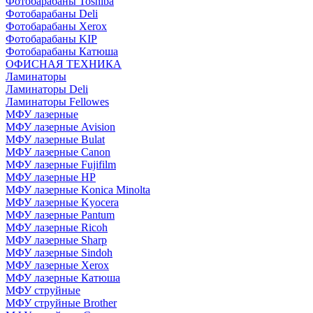
Фотобарабаны Toshiba
Фотобарабаны Deli
Фотобарабаны Xerox
Фотобарабаны KIP
Фотобарабаны Катюша
ОФИСНАЯ ТЕХНИКА
Ламинаторы
Ламинаторы Deli
Ламинаторы Fellowes
МФУ лазерные
МФУ лазерные Avision
МФУ лазерные Bulat
МФУ лазерные Canon
МФУ лазерные Fujifilm
МФУ лазерные HP
МФУ лазерные Konica Minolta
МФУ лазерные Kyocera
МФУ лазерные Pantum
МФУ лазерные Ricoh
МФУ лазерные Sharp
МФУ лазерные Sindoh
МФУ лазерные Xerox
МФУ лазерные Катюша
МФУ струйные
МФУ струйные Brother