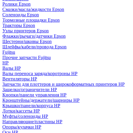
Ролики Epson
Смазки/масла/жидкости Epson
Соленоиды Epson
Тормозные площадки Epson
Тракторы Epson
Узлы принтеров Epson
Флажки/рычаги/датчики Epson
Шестерни/шкивы Epson
Шлейфы/кабели/провода Epson
Fujitsu
Прочие запчасти Fujitsu
HP
Валы HP
Валы переноса заряда/коротроны HP
Вентиляторы HP
Запчасти для плоттеров и широкоформатных принтеров HP
Защелки/ограничители HP
Кнопки/панели управления HP
Кронштейны/держатели/шарниры HP
Крышки/панели/корпуса HP
Лотки/кассеты HP
Муфты/соленоиды HP
Направляющие/пластины HP
Опоры/кулачки HP
Оси HP