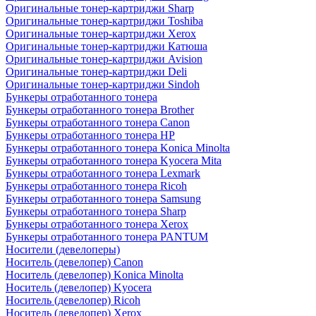
Оригинальные тонер-картриджи Sharp
Оригинальные тонер-картриджи Toshiba
Оригинальные тонер-картриджи Xerox
Оригинальные тонер-картриджи Катюша
Оригинальные тонер-картриджи Avision
Оригинальные тонер-картриджи Deli
Оригинальные тонер-картриджи Sindoh
Бункеры отработанного тонера
Бункеры отработанного тонера Brother
Бункеры отработанного тонера Canon
Бункеры отработанного тонера HP
Бункеры отработанного тонера Konica Minolta
Бункеры отработанного тонера Kyocera Mita
Бункеры отработанного тонера Lexmark
Бункеры отработанного тонера Ricoh
Бункеры отработанного тонера Samsung
Бункеры отработанного тонера Sharp
Бункеры отработанного тонера Xerox
Бункеры отработанного тонера PANTUM
Носители (девелоперы)
Носитель (девелопер) Canon
Носитель (девелопер) Konica Minolta
Носитель (девелопер) Kyocera
Носитель (девелопер) Ricoh
Носитель (девелопер) Xerox