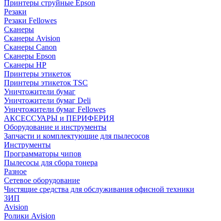
Принтеры струйные Epson
Резаки
Резаки Fellowes
Сканеры
Сканеры Avision
Сканеры Canon
Сканеры Epson
Сканеры HP
Принтеры этикеток
Принтеры этикеток TSC
Уничтожители бумаг
Уничтожители бумаг Deli
Уничтожители бумаг Fellowes
АКСЕССУАРЫ и ПЕРИФЕРИЯ
Оборудование и инструменты
Запчасти и комплектующие для пылесосов
Инструменты
Программаторы чипов
Пылесосы для сбора тонера
Разное
Сетевое оборудование
Чистящие средства для обслуживания офисной техники
ЗИП
Avision
Ролики Avision