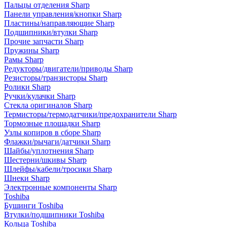
Пальцы отделения Sharp
Панели управления/кнопки Sharp
Пластины/направляющие Sharp
Подшипники/втулки Sharp
Прочие запчасти Sharp
Пружины Sharp
Рамы Sharp
Редукторы/двигатели/приводы Sharp
Резисторы/транзисторы Sharp
Ролики Sharp
Ручки/кулачки Sharp
Стекла оригиналов Sharp
Термисторы/термодатчики/предохранители Sharp
Тормозные площадки Sharp
Узлы копиров в сборе Sharp
Флажки/рычаги/датчики Sharp
Шайбы/уплотнения Sharp
Шестерни/шкивы Sharp
Шлейфы/кабели/тросики Sharp
Шнеки Sharp
Электронные компоненты Sharp
Toshiba
Бушинги Toshiba
Втулки/подшипники Toshiba
Кольца Toshiba