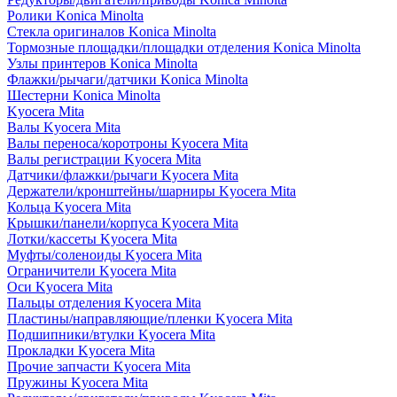
Ролики Konica Minolta
Стекла оригиналов Konica Minolta
Тормозные площадки/площадки отделения Konica Minolta
Узлы принтеров Konica Minolta
Флажки/рычаги/датчики Konica Minolta
Шестерни Konica Minolta
Kyocera Mita
Валы Kyocera Mita
Валы переноса/коротроны Kyocera Mita
Валы регистрации Kyocera Mita
Датчики/флажки/рычаги Kyocera Mita
Держатели/кронштейны/шарниры Kyocera Mita
Кольца Kyocera Mita
Крышки/панели/корпуса Kyocera Mita
Лотки/кассеты Kyocera Mita
Муфты/соленоиды Kyocera Mita
Ограничители Kyocera Mita
Оси Kyocera Mita
Пальцы отделения Kyocera Mita
Пластины/направляющие/пленки Kyocera Mita
Подшипники/втулки Kyocera Mita
Прокладки Kyocera Mita
Прочие запчасти Kyocera Mita
Пружины Kyocera Mita