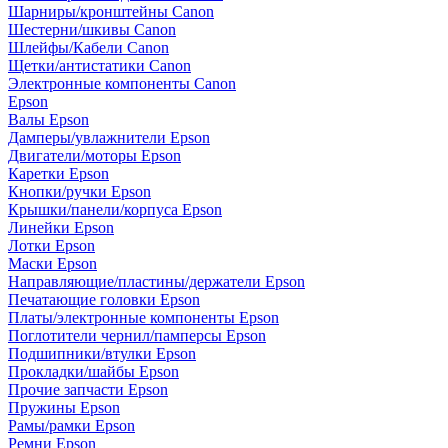
Шарниры/кронштейны Canon
Шестерни/шкивы Canon
Шлейфы/Кабели Canon
Щетки/антистатики Canon
Электронные компоненты Canon
Epson
Валы Epson
Дамперы/увлажнители Epson
Двигатели/моторы Epson
Каретки Epson
Кнопки/ручки Epson
Крышки/панели/корпуса Epson
Линейки Epson
Лотки Epson
Маски Epson
Направляющие/пластины/держатели Epson
Печатающие головки Epson
Платы/электронные компоненты Epson
Поглотители чернил/памперсы Epson
Подшипники/втулки Epson
Прокладки/шайбы Epson
Прочие запчасти Epson
Пружины Epson
Рамы/рамки Epson
Ремни Epson