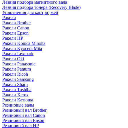
Лезвия подбора магнитного вала
Лезвия подбора тонера (Recovery Blade)
Уплотнения для картриджей
Ракели
Ракели Brother
Ракели Canon
Ракели Epson
Ракели HP
Ракели Konica Minolta
Ракели Kyocera Mita
Ракели Lexmark
Ракели Oki
Ракели Panasonic
Ракели Pantum
Ракели Ricoh
Ракели Samsung
Ракели Sharp
Ракели Toshiba
Ракели Xerox
Ракели Катюша
Резиновые валы
Резиновый вал Brother
Резиновый вал Canon
Резиновый вал Epson
Резиновый вал HP