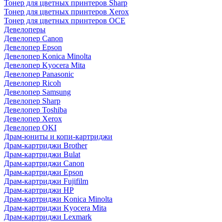
Тонер для цветных принтеров Sharp
Тонер для цветных принтеров Xerox
Тонер для цветных принтеров OCE
Девелоперы
Девелопер Canon
Девелопер Epson
Девелопер Konica Minolta
Девелопер Kyocera Mita
Девелопер Panasonic
Девелопер Ricoh
Девелопер Samsung
Девелопер Sharp
Девелопер Toshiba
Девелопер Xerox
Девелопер OKI
Драм-юниты и копи-картриджи
Драм-картриджи Brother
Драм-картриджи Bulat
Драм-картриджи Canon
Драм-картриджи Epson
Драм-картриджи Fujifilm
Драм-картриджи HP
Драм-картриджи Konica Minolta
Драм-картриджи Kyocera Mita
Драм-картриджи Lexmark