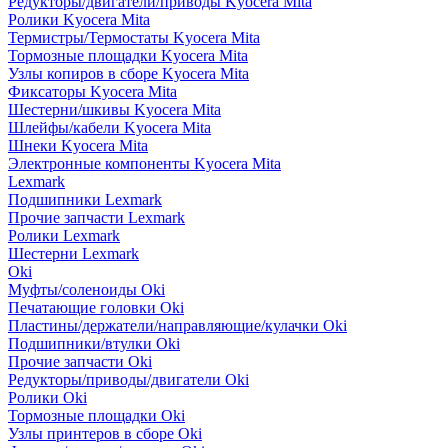
Редукторы/двигатели/приводы Kyocera Mita
Ролики Kyocera Mita
Термистры/Термостаты Kyocera Mita
Тормозные площадки Kyocera Mita
Узлы копиров в сборе Kyocera Mita
Фиксаторы Kyocera Mita
Шестерни/шкивы Kyocera Mita
Шлейфы/кабели Kyocera Mita
Шнеки Kyocera Mita
Электронные компоненты Kyocera Mita
Lexmark
Подшипники Lexmark
Прочие запчасти Lexmark
Ролики Lexmark
Шестерни Lexmark
Oki
Муфты/соленоиды Oki
Печатающие головки Oki
Пластины/держатели/направляющие/кулачки Oki
Подшипники/втулки Oki
Прочие запчасти Oki
Редукторы/приводы/двигатели Oki
Ролики Oki
Тормозные площадки Oki
Узлы принтеров в сборе Oki