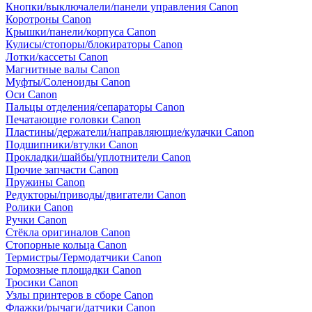
Кнопки/выключалели/панели управления Canon
Коротроны Canon
Крышки/панели/корпуса Canon
Кулисы/стопоры/блокираторы Canon
Лотки/кассеты Canon
Магнитные валы Canon
Муфты/Соленоиды Canon
Оси Canon
Пальцы отделения/сепараторы Canon
Печатающие головки Canon
Пластины/держатели/направляющие/кулачки Canon
Подшипники/втулки Canon
Прокладки/шайбы/уплотнители Canon
Прочие запчасти Canon
Пружины Canon
Редукторы/приводы/двигатели Canon
Ролики Canon
Ручки Canon
Стёкла оригиналов Canon
Стопорные кольца Canon
Термистры/Термодатчики Canon
Тормозные площадки Canon
Тросики Canon
Узлы принтеров в сборе Canon
Флажки/рычаги/датчики Canon