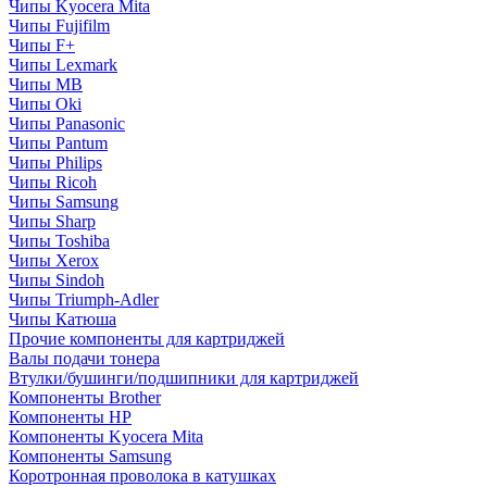
Чипы Kyocera Mita
Чипы Fujifilm
Чипы F+
Чипы Lexmark
Чипы MB
Чипы Oki
Чипы Panasonic
Чипы Pantum
Чипы Philips
Чипы Ricoh
Чипы Samsung
Чипы Sharp
Чипы Toshiba
Чипы Xerox
Чипы Sindoh
Чипы Triumph-Adler
Чипы Катюша
Прочие компоненты для картриджей
Валы подачи тонера
Втулки/бушинги/подшипники для картриджей
Компоненты Brother
Компоненты HP
Компоненты Kyocera Mita
Компоненты Samsung
Коротронная проволока в катушках