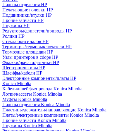
Пальцы отделения HP
Печатающие головки HP
Подшипники/втулки HP
Прочие запчасти HP
Пружины HP
Редукторы/двигатели/приводы HP
Ролики HP
Стёкла оригиналов HP
Термистры/термовыключатели HP
Тормозные площадки HP
Узлы принтеров в сборе HP
Флажки/рычаги/датчики HP
Шестерни/шкивы HP
Шлейфы/кабели HP
Электронные компоненты/платы HP
Konica Minolta
Кабели/шлейфы/провода Konica Minolta
Лотки/кассеты Konica Minolta
Муфты Konica Minolta
Пальцы отделения Konica Minolta
Пластины/держатели/направляющие Konica Minolta
Платы/электронные компоненты Konica Minolta
Прочие запчасти Konica Minolta
Пружины Konica Minolta
Редукторы/двигатели/приводы Konica Minolta