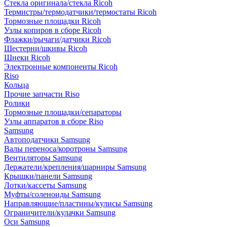
Стекла оригинала/стекла Ricoh
Термистры/термодатчики/термостаты Ricoh
Тормозные площадки Ricoh
Узлы копиров в сборе Ricoh
Флажки/рычаги/датчики Ricoh
Шестерни/шкивы Ricoh
Шнеки Ricoh
Электронные компоненты Ricoh
Riso
Кольца
Прочие запчасти Riso
Ролики
Тормозные площадки/сепараторы
Узлы аппаратов в сборе Riso
Samsung
Автоподатчики Samsung
Валы переноса/коротроны Samsung
Вентиляторы Samsung
Держатели/крепления/шарниры Samsung
Крышки/панели Samsung
Лотки/кассеты Samsung
Муфты/соленоиды Samsung
Направляющие/пластины/кулисы Samsung
Ограничители/кулачки Samsung
Оси Samsung