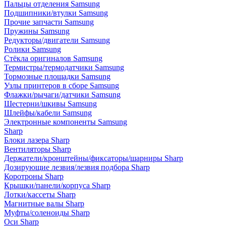
Пальцы отделения Samsung
Подшипники/втулки Samsung
Прочие запчасти Samsung
Пружины Samsung
Редукторы/двигатели Samsung
Ролики Samsung
Стёкла оригиналов Samsung
Термистры/термодатчики Samsung
Тормозные площадки Samsung
Узлы принтеров в сборе Samsung
Флажки/рычаги/датчики Samsung
Шестерни/шкивы Samsung
Шлейфы/кабели Samsung
Электронные компоненты Samsung
Sharp
Блоки лазера Sharp
Вентиляторы Sharp
Держатели/кронштейны/фиксаторы/шарниры Sharp
Дозирующие лезвия/лезвия подбора Sharp
Коротроны Sharp
Крышки/панели/корпуса Sharp
Лотки/кассеты Sharp
Магнитные валы Sharp
Муфты/соленоиды Sharp
Оси Sharp