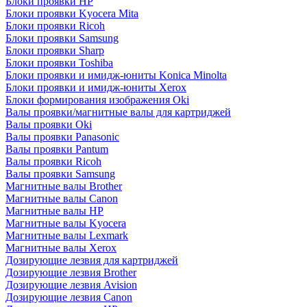
Блоки проявки HP
Блоки проявки Kyocera Mita
Блоки проявки Ricoh
Блоки проявки Samsung
Блоки проявки Sharp
Блоки проявки Toshiba
Блоки проявки и имидж-юниты Konica Minolta
Блоки проявки и имидж-юниты Xerox
Блоки формирования изображения Oki
Валы проявки/магнитные валы для картриджей
Валы проявки Oki
Валы проявки Panasonic
Валы проявки Pantum
Валы проявки Ricoh
Валы проявки Samsung
Магнитные валы Brother
Магнитные валы Canon
Магнитные валы HP
Магнитные валы Kyocera
Магнитные валы Lexmark
Магнитные валы Xerox
Дозирующие лезвия для картриджей
Дозирующие лезвия Brother
Дозирующие лезвия Avision
Дозирующие лезвия Canon