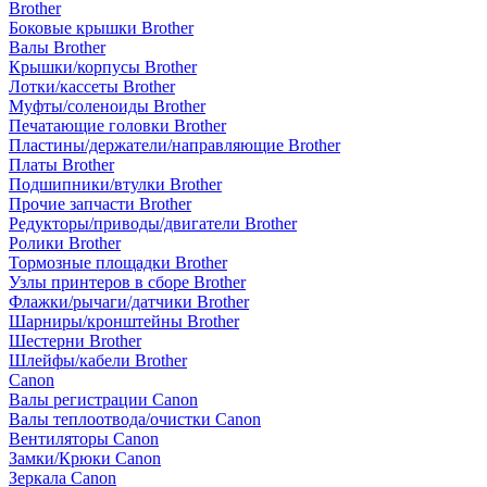
Brother
Боковые крышки Brother
Валы Brother
Крышки/корпусы Brother
Лотки/кассеты Brother
Муфты/соленоиды Brother
Печатающие головки Brother
Пластины/держатели/направляющие Brother
Платы Brother
Подшипники/втулки Brother
Прочие запчасти Brother
Редукторы/приводы/двигатели Brother
Ролики Brother
Тормозные площадки Brother
Узлы принтеров в сборе Brother
Флажки/рычаги/датчики Brother
Шарниры/кронштейны Brother
Шестерни Brother
Шлейфы/кабели Brother
Canon
Валы регистрации Canon
Валы теплоотвода/очистки Canon
Вентиляторы Canon
Замки/Крюки Canon
Зеркала Canon