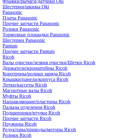
Флажки/рычаги/датчики Oki
Шестерни/шкивы Oki
Panasonic
Платы Panasonic
Прочие запчасти Panasonic
Ролики Panasonic
Тормозные площадки Panasonic
Шестерни Panasonic
Pantum
Прочие запчасти Pantum
Ricoh
Валы очистки/лезвия очистки/Щетки Ricoh
Держатели/кронштейны Ricoh
Коротроны/ролики заряда Ricoh
Крышки/панели/корпуса Ricoh
Лотки/кассеты Ricoh
Магнитные валы Ricoh
Муфты Ricoh
Направляющие/пластины Ricoh
Пальцы отделения Ricoh
Подшипники/втулки Ricoh
Прочие запчасти Ricoh
Пружины Ricoh
Редукторы/приводы/моторы Ricoh
Ролики Ricoh