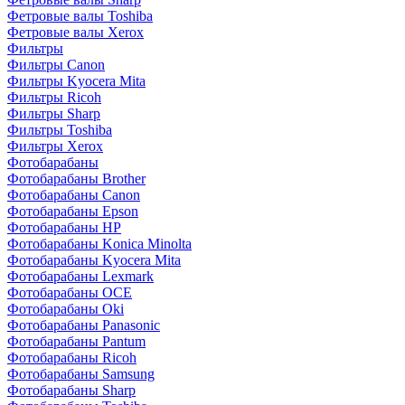
Фетровые валы Toshiba
Фетровые валы Xerox
Фильтры
Фильтры Canon
Фильтры Kyocera Mita
Фильтры Ricoh
Фильтры Sharp
Фильтры Toshiba
Фильтры Xerox
Фотобарабаны
Фотобарабаны Brother
Фотобарабаны Canon
Фотобарабаны Epson
Фотобарабаны HP
Фотобарабаны Konica Minolta
Фотобарабаны Kyocera Mita
Фотобарабаны Lexmark
Фотобарабаны OCE
Фотобарабаны Oki
Фотобарабаны Panasonic
Фотобарабаны Pantum
Фотобарабаны Ricoh
Фотобарабаны Samsung
Фотобарабаны Sharp