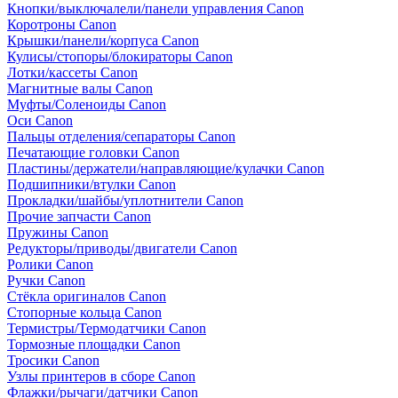
Кнопки/выключалели/панели управления Canon
Коротроны Canon
Крышки/панели/корпуса Canon
Кулисы/стопоры/блокираторы Canon
Лотки/кассеты Canon
Магнитные валы Canon
Муфты/Соленоиды Canon
Оси Canon
Пальцы отделения/сепараторы Canon
Печатающие головки Canon
Пластины/держатели/направляющие/кулачки Canon
Подшипники/втулки Canon
Прокладки/шайбы/уплотнители Canon
Прочие запчасти Canon
Пружины Canon
Редукторы/приводы/двигатели Canon
Ролики Canon
Ручки Canon
Стёкла оригиналов Canon
Стопорные кольца Canon
Термистры/Термодатчики Canon
Тормозные площадки Canon
Тросики Canon
Узлы принтеров в сборе Canon
Флажки/рычаги/датчики Canon