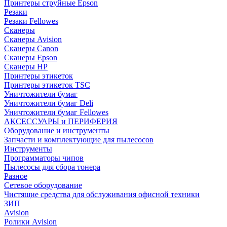
Принтеры струйные Epson
Резаки
Резаки Fellowes
Сканеры
Сканеры Avision
Сканеры Canon
Сканеры Epson
Сканеры HP
Принтеры этикеток
Принтеры этикеток TSC
Уничтожители бумаг
Уничтожители бумаг Deli
Уничтожители бумаг Fellowes
АКСЕССУАРЫ и ПЕРИФЕРИЯ
Оборудование и инструменты
Запчасти и комплектующие для пылесосов
Инструменты
Программаторы чипов
Пылесосы для сбора тонера
Разное
Сетевое оборудование
Чистящие средства для обслуживания офисной техники
ЗИП
Avision
Ролики Avision