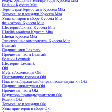
Редукторы/двигатели/приводы Kyocera Mita
Ролики Kyocera Mita
Термистры/Термостаты Kyocera Mita
Тормозные площадки Kyocera Mita
Узлы копиров в сборе Kyocera Mita
Фиксаторы Kyocera Mita
Шестерни/шкивы Kyocera Mita
Шлейфы/кабели Kyocera Mita
Шнеки Kyocera Mita
Электронные компоненты Kyocera Mita
Lexmark
Подшипники Lexmark
Прочие запчасти Lexmark
Ролики Lexmark
Шестерни Lexmark
Oki
Муфты/соленоиды Oki
Печатающие головки Oki
Пластины/держатели/направляющие/кулачки Oki
Подшипники/втулки Oki
Прочие запчасти Oki
Редукторы/приводы/двигатели Oki
Ролики Oki
Тормозные площадки Oki
Узлы принтеров в сборе Oki