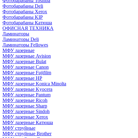
Фотобарабаны Toshiba
Фотобарабаны Deli
Фотобарабаны Xerox
Фотобарабаны KIP
Фотобарабаны Катюша
ОФИСНАЯ ТЕХНИКА
Ламинаторы
Ламинаторы Deli
Ламинаторы Fellowes
МФУ лазерные
МФУ лазерные Avision
МФУ лазерные Bulat
МФУ лазерные Canon
МФУ лазерные Fujifilm
МФУ лазерные HP
МФУ лазерные Konica Minolta
МФУ лазерные Kyocera
МФУ лазерные Pantum
МФУ лазерные Ricoh
МФУ лазерные Sharp
МФУ лазерные Sindoh
МФУ лазерные Xerox
МФУ лазерные Катюша
МФУ струйные
МФУ струйные Brother