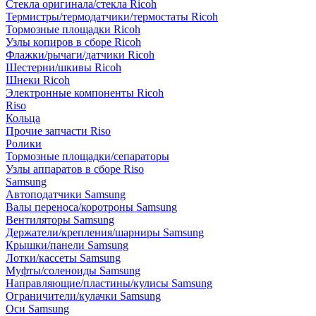
Стекла оригинала/стекла Ricoh
Термистры/термодатчики/термостаты Ricoh
Тормозные площадки Ricoh
Узлы копиров в сборе Ricoh
Флажки/рычаги/датчики Ricoh
Шестерни/шкивы Ricoh
Шнеки Ricoh
Электронные компоненты Ricoh
Riso
Кольца
Прочие запчасти Riso
Ролики
Тормозные площадки/сепараторы
Узлы аппаратов в сборе Riso
Samsung
Автоподатчики Samsung
Валы переноса/коротроны Samsung
Вентиляторы Samsung
Держатели/крепления/шарниры Samsung
Крышки/панели Samsung
Лотки/кассеты Samsung
Муфты/соленоиды Samsung
Направляющие/пластины/кулисы Samsung
Ограничители/кулачки Samsung
Оси Samsung