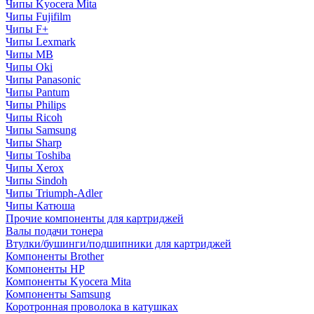
Чипы Kyocera Mita
Чипы Fujifilm
Чипы F+
Чипы Lexmark
Чипы MB
Чипы Oki
Чипы Panasonic
Чипы Pantum
Чипы Philips
Чипы Ricoh
Чипы Samsung
Чипы Sharp
Чипы Toshiba
Чипы Xerox
Чипы Sindoh
Чипы Triumph-Adler
Чипы Катюша
Прочие компоненты для картриджей
Валы подачи тонера
Втулки/бушинги/подшипники для картриджей
Компоненты Brother
Компоненты HP
Компоненты Kyocera Mita
Компоненты Samsung
Коротронная проволока в катушках