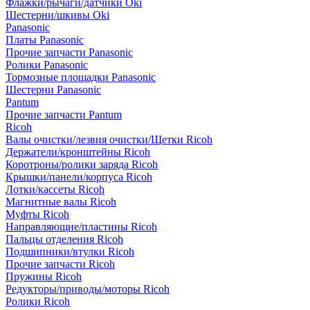
Флажки/рычаги/датчики Oki
Шестерни/шкивы Oki
Panasonic
Платы Panasonic
Прочие запчасти Panasonic
Ролики Panasonic
Тормозные площадки Panasonic
Шестерни Panasonic
Pantum
Прочие запчасти Pantum
Ricoh
Валы очистки/лезвия очистки/Щетки Ricoh
Держатели/кронштейны Ricoh
Коротроны/ролики заряда Ricoh
Крышки/панели/корпуса Ricoh
Лотки/кассеты Ricoh
Магнитные валы Ricoh
Муфты Ricoh
Направляющие/пластины Ricoh
Пальцы отделения Ricoh
Подшипники/втулки Ricoh
Прочие запчасти Ricoh
Пружины Ricoh
Редукторы/приводы/моторы Ricoh
Ролики Ricoh