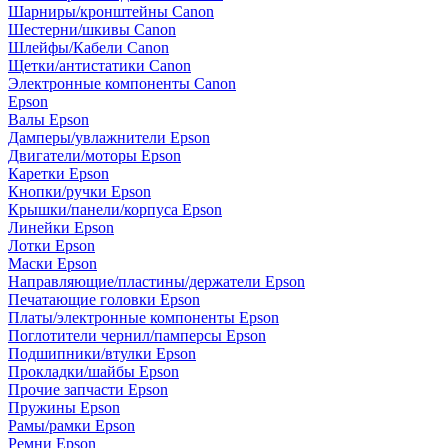
Шарниры/кронштейны Canon
Шестерни/шкивы Canon
Шлейфы/Кабели Canon
Щетки/антистатики Canon
Электронные компоненты Canon
Epson
Валы Epson
Дамперы/увлажнители Epson
Двигатели/моторы Epson
Каретки Epson
Кнопки/ручки Epson
Крышки/панели/корпуса Epson
Линейки Epson
Лотки Epson
Маски Epson
Направляющие/пластины/держатели Epson
Печатающие головки Epson
Платы/электронные компоненты Epson
Поглотители чернил/памперсы Epson
Подшипники/втулки Epson
Прокладки/шайбы Epson
Прочие запчасти Epson
Пружины Epson
Рамы/рамки Epson
Ремни Epson