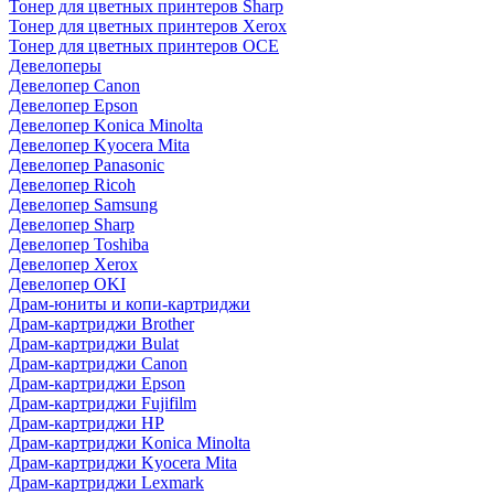
Тонер для цветных принтеров Sharp
Тонер для цветных принтеров Xerox
Тонер для цветных принтеров OCE
Девелоперы
Девелопер Canon
Девелопер Epson
Девелопер Konica Minolta
Девелопер Kyocera Mita
Девелопер Panasonic
Девелопер Ricoh
Девелопер Samsung
Девелопер Sharp
Девелопер Toshiba
Девелопер Xerox
Девелопер OKI
Драм-юниты и копи-картриджи
Драм-картриджи Brother
Драм-картриджи Bulat
Драм-картриджи Canon
Драм-картриджи Epson
Драм-картриджи Fujifilm
Драм-картриджи HP
Драм-картриджи Konica Minolta
Драм-картриджи Kyocera Mita
Драм-картриджи Lexmark