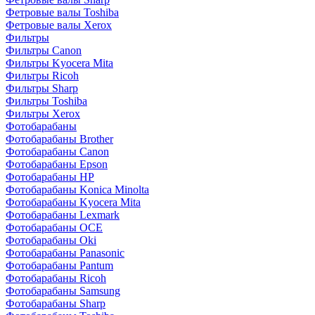
Фетровые валы Toshiba
Фетровые валы Xerox
Фильтры
Фильтры Canon
Фильтры Kyocera Mita
Фильтры Ricoh
Фильтры Sharp
Фильтры Toshiba
Фильтры Xerox
Фотобарабаны
Фотобарабаны Brother
Фотобарабаны Canon
Фотобарабаны Epson
Фотобарабаны HP
Фотобарабаны Konica Minolta
Фотобарабаны Kyocera Mita
Фотобарабаны Lexmark
Фотобарабаны OCE
Фотобарабаны Oki
Фотобарабаны Panasonic
Фотобарабаны Pantum
Фотобарабаны Ricoh
Фотобарабаны Samsung
Фотобарабаны Sharp