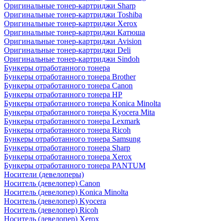
Оригинальные тонер-картриджи Sharp
Оригинальные тонер-картриджи Toshiba
Оригинальные тонер-картриджи Xerox
Оригинальные тонер-картриджи Катюша
Оригинальные тонер-картриджи Avision
Оригинальные тонер-картриджи Deli
Оригинальные тонер-картриджи Sindoh
Бункеры отработанного тонера
Бункеры отработанного тонера Brother
Бункеры отработанного тонера Canon
Бункеры отработанного тонера HP
Бункеры отработанного тонера Konica Minolta
Бункеры отработанного тонера Kyocera Mita
Бункеры отработанного тонера Lexmark
Бункеры отработанного тонера Ricoh
Бункеры отработанного тонера Samsung
Бункеры отработанного тонера Sharp
Бункеры отработанного тонера Xerox
Бункеры отработанного тонера PANTUM
Носители (девелоперы)
Носитель (девелопер) Canon
Носитель (девелопер) Konica Minolta
Носитель (девелопер) Kyocera
Носитель (девелопер) Ricoh
Носитель (девелопер) Xerox