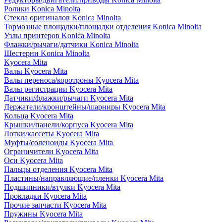
Ролики Konica Minolta
Стекла оригиналов Konica Minolta
Тормозные площадки/площадки отделения Konica Minolta
Узлы принтеров Konica Minolta
Флажки/рычаги/датчики Konica Minolta
Шестерни Konica Minolta
Kyocera Mita
Валы Kyocera Mita
Валы переноса/коротроны Kyocera Mita
Валы регистрации Kyocera Mita
Датчики/флажки/рычаги Kyocera Mita
Держатели/кронштейны/шарниры Kyocera Mita
Кольца Kyocera Mita
Крышки/панели/корпуса Kyocera Mita
Лотки/кассеты Kyocera Mita
Муфты/соленоиды Kyocera Mita
Ограничители Kyocera Mita
Оси Kyocera Mita
Пальцы отделения Kyocera Mita
Пластины/направляющие/пленки Kyocera Mita
Подшипники/втулки Kyocera Mita
Прокладки Kyocera Mita
Прочие запчасти Kyocera Mita
Пружины Kyocera Mita