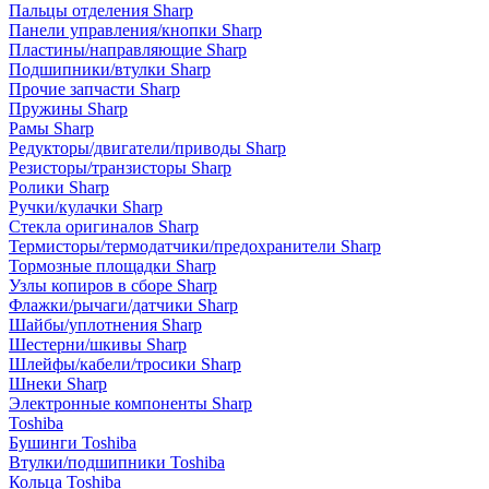
Пальцы отделения Sharp
Панели управления/кнопки Sharp
Пластины/направляющие Sharp
Подшипники/втулки Sharp
Прочие запчасти Sharp
Пружины Sharp
Рамы Sharp
Редукторы/двигатели/приводы Sharp
Резисторы/транзисторы Sharp
Ролики Sharp
Ручки/кулачки Sharp
Стекла оригиналов Sharp
Термисторы/термодатчики/предохранители Sharp
Тормозные площадки Sharp
Узлы копиров в сборе Sharp
Флажки/рычаги/датчики Sharp
Шайбы/уплотнения Sharp
Шестерни/шкивы Sharp
Шлейфы/кабели/тросики Sharp
Шнеки Sharp
Электронные компоненты Sharp
Toshiba
Бушинги Toshiba
Втулки/подшипники Toshiba
Кольца Toshiba