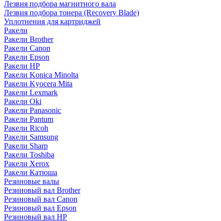
Лезвия подбора магнитного вала
Лезвия подбора тонера (Recovery Blade)
Уплотнения для картриджей
Ракели
Ракели Brother
Ракели Canon
Ракели Epson
Ракели HP
Ракели Konica Minolta
Ракели Kyocera Mita
Ракели Lexmark
Ракели Oki
Ракели Panasonic
Ракели Pantum
Ракели Ricoh
Ракели Samsung
Ракели Sharp
Ракели Toshiba
Ракели Xerox
Ракели Катюша
Резиновые валы
Резиновый вал Brother
Резиновый вал Canon
Резиновый вал Epson
Резиновый вал HP