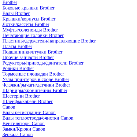
Brother
Боковые крышки Brother
Валы Brother
Крышки/корпусы Brother
Лотки/кассеты Brother
Муфты/соленоиды Brother
Печатающие головки Brother
Пластины/держатели/направляющие Brother
Платы Brother
Подшипники/втулки Brother
Прочие запчасти Brother
Редукторы/приводы/двигатели Brother
Ролики Brother
Тормозные площадки Brother
Узлы принтеров в сборе Brother
Флажки/рычаги/датчики Brother
Шарниры/кронштейны Brother
Шестерни Brother
Шлейфы/кабели Brother
Canon
Валы регистрации Canon
Валы теплоотвода/очистки Canon
Вентиляторы Canon
Замки/Крюки Canon
Зеркала Canon