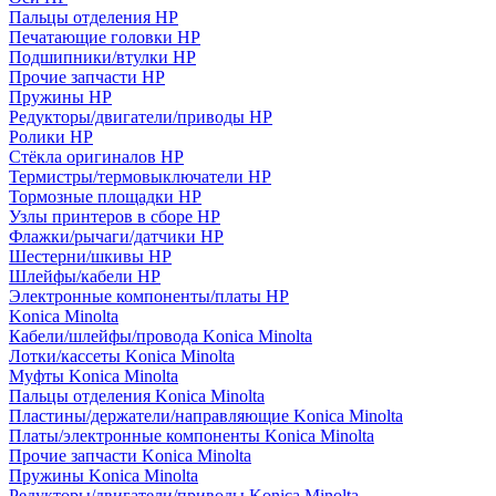
Пальцы отделения HP
Печатающие головки HP
Подшипники/втулки HP
Прочие запчасти HP
Пружины HP
Редукторы/двигатели/приводы HP
Ролики HP
Стёкла оригиналов HP
Термистры/термовыключатели HP
Тормозные площадки HP
Узлы принтеров в сборе HP
Флажки/рычаги/датчики HP
Шестерни/шкивы HP
Шлейфы/кабели HP
Электронные компоненты/платы HP
Konica Minolta
Кабели/шлейфы/провода Konica Minolta
Лотки/кассеты Konica Minolta
Муфты Konica Minolta
Пальцы отделения Konica Minolta
Пластины/держатели/направляющие Konica Minolta
Платы/электронные компоненты Konica Minolta
Прочие запчасти Konica Minolta
Пружины Konica Minolta
Редукторы/двигатели/приводы Konica Minolta