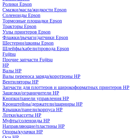
Ролики Epson
Смазки/масла/жидкости Epson
Соленоиды Epson
Тормозные площадки Epson
Тракторы Epson
Узлы принтеров Epson
Флажки/рычаги/датчики Epson
Шестерни/шкивы Epson
Шлейфы/кабели/провода Epson
Fujitsu
Прочие запчасти Fujitsu
HP
Валы HP
Валы переноса заряда/коротроны HP
Вентиляторы HP
Запчасти для плоттеров и широкоформатных принтеров HP
Защелки/ограничители HP
Кнопки/панели управления HP
Кронштейны/держатели/шарниры HP
Крышки/панели/корпуса HP
Лотки/кассеты HP
Муфты/соленоиды HP
Направляющие/пластины HP
Опоры/кулачки HP
Оси HP