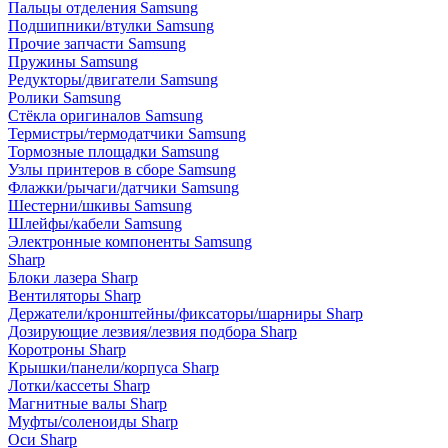
Пальцы отделения Samsung
Подшипники/втулки Samsung
Прочие запчасти Samsung
Пружины Samsung
Редукторы/двигатели Samsung
Ролики Samsung
Стёкла оригиналов Samsung
Термистры/термодатчики Samsung
Тормозные площадки Samsung
Узлы принтеров в сборе Samsung
Флажки/рычаги/датчики Samsung
Шестерни/шкивы Samsung
Шлейфы/кабели Samsung
Электронные компоненты Samsung
Sharp
Блоки лазера Sharp
Вентиляторы Sharp
Держатели/кронштейны/фиксаторы/шарниры Sharp
Дозирующие лезвия/лезвия подбора Sharp
Коротроны Sharp
Крышки/панели/корпуса Sharp
Лотки/кассеты Sharp
Магнитные валы Sharp
Муфты/соленоиды Sharp
Оси Sharp