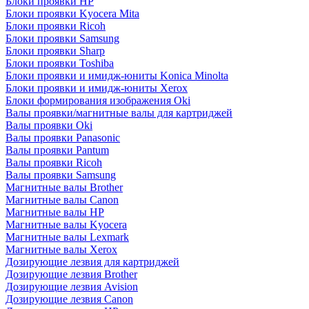
Блоки проявки HP
Блоки проявки Kyocera Mita
Блоки проявки Ricoh
Блоки проявки Samsung
Блоки проявки Sharp
Блоки проявки Toshiba
Блоки проявки и имидж-юниты Konica Minolta
Блоки проявки и имидж-юниты Xerox
Блоки формирования изображения Oki
Валы проявки/магнитные валы для картриджей
Валы проявки Oki
Валы проявки Panasonic
Валы проявки Pantum
Валы проявки Ricoh
Валы проявки Samsung
Магнитные валы Brother
Магнитные валы Canon
Магнитные валы HP
Магнитные валы Kyocera
Магнитные валы Lexmark
Магнитные валы Xerox
Дозирующие лезвия для картриджей
Дозирующие лезвия Brother
Дозирующие лезвия Avision
Дозирующие лезвия Canon