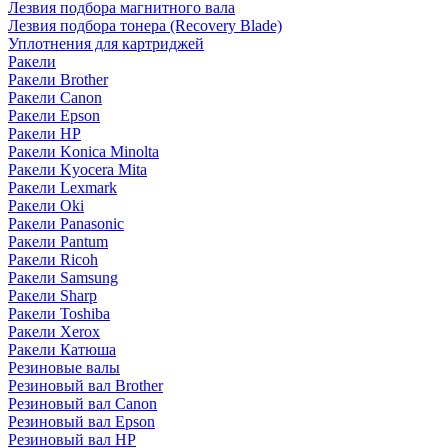
Лезвия подбора магнитного вала
Лезвия подбора тонера (Recovery Blade)
Уплотнения для картриджей
Ракели
Ракели Brother
Ракели Canon
Ракели Epson
Ракели HP
Ракели Konica Minolta
Ракели Kyocera Mita
Ракели Lexmark
Ракели Oki
Ракели Panasonic
Ракели Pantum
Ракели Ricoh
Ракели Samsung
Ракели Sharp
Ракели Toshiba
Ракели Xerox
Ракели Катюша
Резиновые валы
Резиновый вал Brother
Резиновый вал Canon
Резиновый вал Epson
Резиновый вал HP