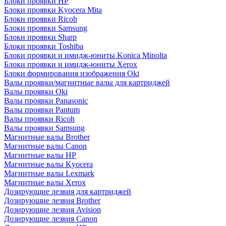
Блоки проявки HP
Блоки проявки Kyocera Mita
Блоки проявки Ricoh
Блоки проявки Samsung
Блоки проявки Sharp
Блоки проявки Toshiba
Блоки проявки и имидж-юниты Konica Minolta
Блоки проявки и имидж-юниты Xerox
Блоки формирования изображения Oki
Валы проявки/магнитные валы для картриджей
Валы проявки Oki
Валы проявки Panasonic
Валы проявки Pantum
Валы проявки Ricoh
Валы проявки Samsung
Магнитные валы Brother
Магнитные валы Canon
Магнитные валы HP
Магнитные валы Kyocera
Магнитные валы Lexmark
Магнитные валы Xerox
Дозирующие лезвия для картриджей
Дозирующие лезвия Brother
Дозирующие лезвия Avision
Дозирующие лезвия Canon