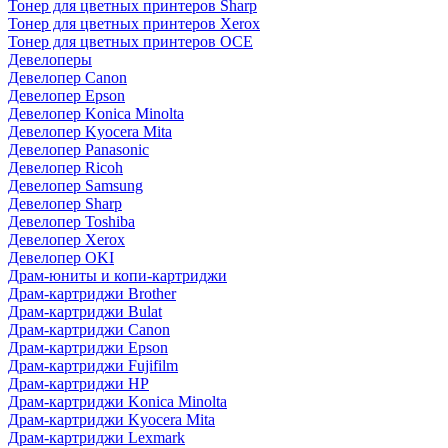
Тонер для цветных принтеров Sharp
Тонер для цветных принтеров Xerox
Тонер для цветных принтеров OCE
Девелоперы
Девелопер Canon
Девелопер Epson
Девелопер Konica Minolta
Девелопер Kyocera Mita
Девелопер Panasonic
Девелопер Ricoh
Девелопер Samsung
Девелопер Sharp
Девелопер Toshiba
Девелопер Xerox
Девелопер OKI
Драм-юниты и копи-картриджи
Драм-картриджи Brother
Драм-картриджи Bulat
Драм-картриджи Canon
Драм-картриджи Epson
Драм-картриджи Fujifilm
Драм-картриджи HP
Драм-картриджи Konica Minolta
Драм-картриджи Kyocera Mita
Драм-картриджи Lexmark