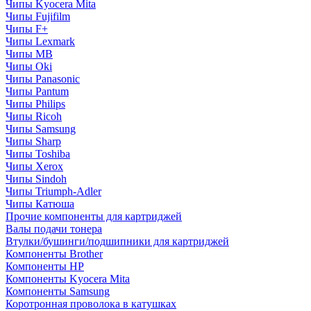
Чипы Kyocera Mita
Чипы Fujifilm
Чипы F+
Чипы Lexmark
Чипы MB
Чипы Oki
Чипы Panasonic
Чипы Pantum
Чипы Philips
Чипы Ricoh
Чипы Samsung
Чипы Sharp
Чипы Toshiba
Чипы Xerox
Чипы Sindoh
Чипы Triumph-Adler
Чипы Катюша
Прочие компоненты для картриджей
Валы подачи тонера
Втулки/бушинги/подшипники для картриджей
Компоненты Brother
Компоненты HP
Компоненты Kyocera Mita
Компоненты Samsung
Коротронная проволока в катушках