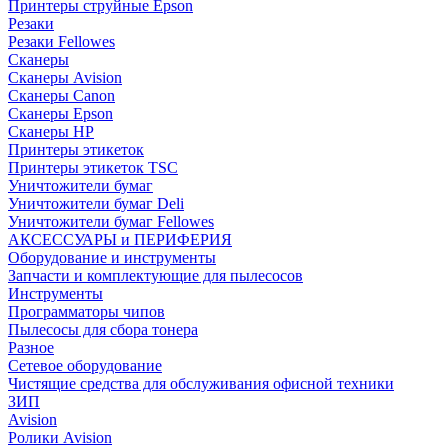
Принтеры струйные Epson
Резаки
Резаки Fellowes
Сканеры
Сканеры Avision
Сканеры Canon
Сканеры Epson
Сканеры HP
Принтеры этикеток
Принтеры этикеток TSC
Уничтожители бумаг
Уничтожители бумаг Deli
Уничтожители бумаг Fellowes
АКСЕССУАРЫ и ПЕРИФЕРИЯ
Оборудование и инструменты
Запчасти и комплектующие для пылесосов
Инструменты
Программаторы чипов
Пылесосы для сбора тонера
Разное
Сетевое оборудование
Чистящие средства для обслуживания офисной техники
ЗИП
Avision
Ролики Avision