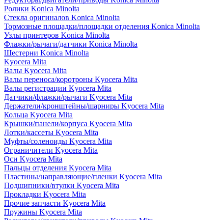
Ролики Konica Minolta
Стекла оригиналов Konica Minolta
Тормозные площадки/площадки отделения Konica Minolta
Узлы принтеров Konica Minolta
Флажки/рычаги/датчики Konica Minolta
Шестерни Konica Minolta
Kyocera Mita
Валы Kyocera Mita
Валы переноса/коротроны Kyocera Mita
Валы регистрации Kyocera Mita
Датчики/флажки/рычаги Kyocera Mita
Держатели/кронштейны/шарниры Kyocera Mita
Кольца Kyocera Mita
Крышки/панели/корпуса Kyocera Mita
Лотки/кассеты Kyocera Mita
Муфты/соленоиды Kyocera Mita
Ограничители Kyocera Mita
Оси Kyocera Mita
Пальцы отделения Kyocera Mita
Пластины/направляющие/пленки Kyocera Mita
Подшипники/втулки Kyocera Mita
Прокладки Kyocera Mita
Прочие запчасти Kyocera Mita
Пружины Kyocera Mita