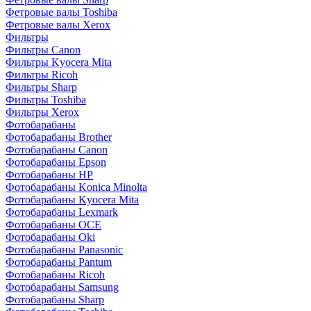
Фетровые валы Toshiba
Фетровые валы Xerox
Фильтры
Фильтры Canon
Фильтры Kyocera Mita
Фильтры Ricoh
Фильтры Sharp
Фильтры Toshiba
Фильтры Xerox
Фотобарабаны
Фотобарабаны Brother
Фотобарабаны Canon
Фотобарабаны Epson
Фотобарабаны HP
Фотобарабаны Konica Minolta
Фотобарабаны Kyocera Mita
Фотобарабаны Lexmark
Фотобарабаны OCE
Фотобарабаны Oki
Фотобарабаны Panasonic
Фотобарабаны Pantum
Фотобарабаны Ricoh
Фотобарабаны Samsung
Фотобарабаны Sharp