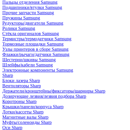
Пальцы отделения Samsung
Подшипники/втулки Samsung
Прочие запчасти Samsung
Пружины Samsung
Редукторы/двигатели Samsung
Ролики Samsung
Стёкла оригиналов Samsung
Термистры/термодатчики Samsung
Тормозные площадки Samsung
Узлы принтеров в сборе Samsung
Флажки/рычаги/датчики Samsung
Шестерни/шкивы Samsung
Шлейфы/кабели Samsung
Электронные компоненты Samsung
Sharp
Блоки лазера Sharp
Вентиляторы Sharp
Держатели/кронштейны/фиксаторы/шарниры Sharp
Дозирующие лезвия/лезвия подбора Sharp
Коротроны Sharp
Крышки/панели/корпуса Sharp
Лотки/кассеты Sharp
Магнитные валы Sharp
Муфты/соленоиды Sharp
Оси Sharp