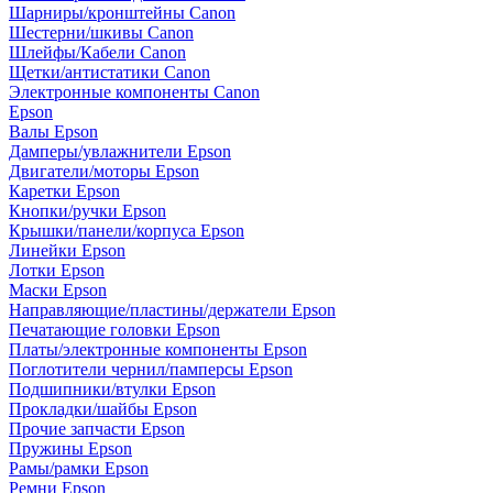
Шарниры/кронштейны Canon
Шестерни/шкивы Canon
Шлейфы/Кабели Canon
Щетки/антистатики Canon
Электронные компоненты Canon
Epson
Валы Epson
Дамперы/увлажнители Epson
Двигатели/моторы Epson
Каретки Epson
Кнопки/ручки Epson
Крышки/панели/корпуса Epson
Линейки Epson
Лотки Epson
Маски Epson
Направляющие/пластины/держатели Epson
Печатающие головки Epson
Платы/электронные компоненты Epson
Поглотители чернил/памперсы Epson
Подшипники/втулки Epson
Прокладки/шайбы Epson
Прочие запчасти Epson
Пружины Epson
Рамы/рамки Epson
Ремни Epson