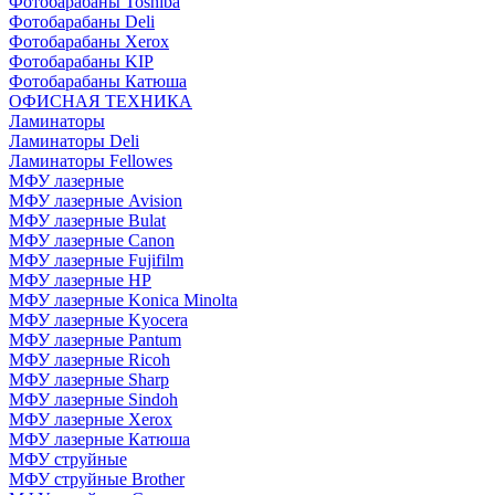
Фотобарабаны Toshiba
Фотобарабаны Deli
Фотобарабаны Xerox
Фотобарабаны KIP
Фотобарабаны Катюша
ОФИСНАЯ ТЕХНИКА
Ламинаторы
Ламинаторы Deli
Ламинаторы Fellowes
МФУ лазерные
МФУ лазерные Avision
МФУ лазерные Bulat
МФУ лазерные Canon
МФУ лазерные Fujifilm
МФУ лазерные HP
МФУ лазерные Konica Minolta
МФУ лазерные Kyocera
МФУ лазерные Pantum
МФУ лазерные Ricoh
МФУ лазерные Sharp
МФУ лазерные Sindoh
МФУ лазерные Xerox
МФУ лазерные Катюша
МФУ струйные
МФУ струйные Brother