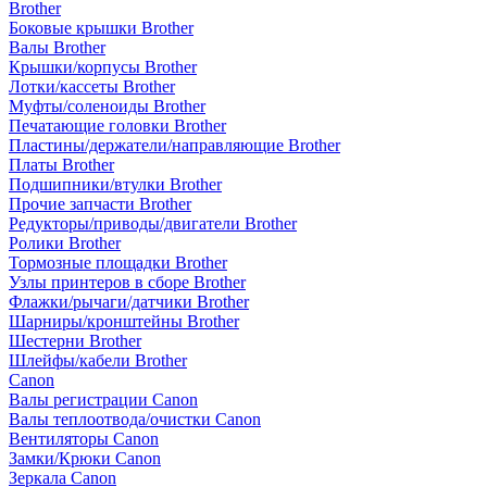
Brother
Боковые крышки Brother
Валы Brother
Крышки/корпусы Brother
Лотки/кассеты Brother
Муфты/соленоиды Brother
Печатающие головки Brother
Пластины/держатели/направляющие Brother
Платы Brother
Подшипники/втулки Brother
Прочие запчасти Brother
Редукторы/приводы/двигатели Brother
Ролики Brother
Тормозные площадки Brother
Узлы принтеров в сборе Brother
Флажки/рычаги/датчики Brother
Шарниры/кронштейны Brother
Шестерни Brother
Шлейфы/кабели Brother
Canon
Валы регистрации Canon
Валы теплоотвода/очистки Canon
Вентиляторы Canon
Замки/Крюки Canon
Зеркала Canon