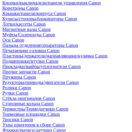
Кнопки/выключалели/панели управления Canon
Коротроны Canon
Крышки/панели/корпуса Canon
Кулисы/стопоры/блокираторы Canon
Лотки/кассеты Canon
Магнитные валы Canon
Муфты/Соленоиды Canon
Оси Canon
Пальцы отделения/сепараторы Canon
Печатающие головки Canon
Пластины/держатели/направляющие/кулачки Canon
Подшипники/втулки Canon
Прокладки/шайбы/уплотнители Canon
Прочие запчасти Canon
Пружины Canon
Редукторы/приводы/двигатели Canon
Ролики Canon
Ручки Canon
Стёкла оригиналов Canon
Стопорные кольца Canon
Термистры/Термодатчики Canon
Тормозные площадки Canon
Тросики Canon
Узлы принтеров в сборе Canon
Флажки/рычаги/датчики Canon