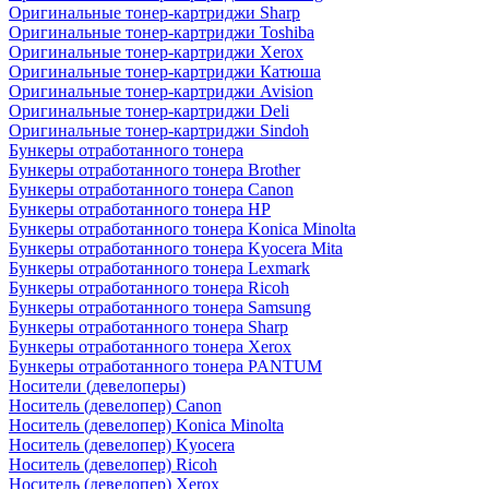
Оригинальные тонер-картриджи Sharp
Оригинальные тонер-картриджи Toshiba
Оригинальные тонер-картриджи Xerox
Оригинальные тонер-картриджи Катюша
Оригинальные тонер-картриджи Avision
Оригинальные тонер-картриджи Deli
Оригинальные тонер-картриджи Sindoh
Бункеры отработанного тонера
Бункеры отработанного тонера Brother
Бункеры отработанного тонера Canon
Бункеры отработанного тонера HP
Бункеры отработанного тонера Konica Minolta
Бункеры отработанного тонера Kyocera Mita
Бункеры отработанного тонера Lexmark
Бункеры отработанного тонера Ricoh
Бункеры отработанного тонера Samsung
Бункеры отработанного тонера Sharp
Бункеры отработанного тонера Xerox
Бункеры отработанного тонера PANTUM
Носители (девелоперы)
Носитель (девелопер) Canon
Носитель (девелопер) Konica Minolta
Носитель (девелопер) Kyocera
Носитель (девелопер) Ricoh
Носитель (девелопер) Xerox