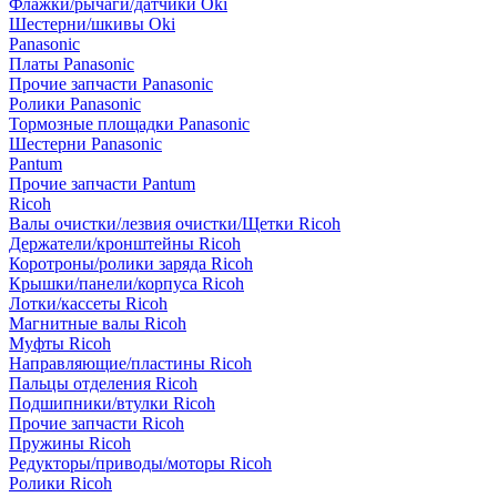
Флажки/рычаги/датчики Oki
Шестерни/шкивы Oki
Panasonic
Платы Panasonic
Прочие запчасти Panasonic
Ролики Panasonic
Тормозные площадки Panasonic
Шестерни Panasonic
Pantum
Прочие запчасти Pantum
Ricoh
Валы очистки/лезвия очистки/Щетки Ricoh
Держатели/кронштейны Ricoh
Коротроны/ролики заряда Ricoh
Крышки/панели/корпуса Ricoh
Лотки/кассеты Ricoh
Магнитные валы Ricoh
Муфты Ricoh
Направляющие/пластины Ricoh
Пальцы отделения Ricoh
Подшипники/втулки Ricoh
Прочие запчасти Ricoh
Пружины Ricoh
Редукторы/приводы/моторы Ricoh
Ролики Ricoh