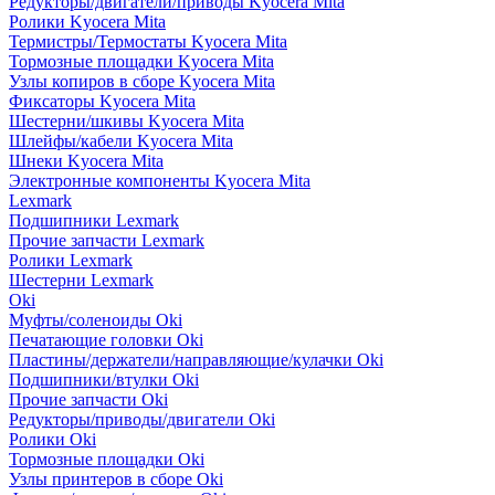
Редукторы/двигатели/приводы Kyocera Mita
Ролики Kyocera Mita
Термистры/Термостаты Kyocera Mita
Тормозные площадки Kyocera Mita
Узлы копиров в сборе Kyocera Mita
Фиксаторы Kyocera Mita
Шестерни/шкивы Kyocera Mita
Шлейфы/кабели Kyocera Mita
Шнеки Kyocera Mita
Электронные компоненты Kyocera Mita
Lexmark
Подшипники Lexmark
Прочие запчасти Lexmark
Ролики Lexmark
Шестерни Lexmark
Oki
Муфты/соленоиды Oki
Печатающие головки Oki
Пластины/держатели/направляющие/кулачки Oki
Подшипники/втулки Oki
Прочие запчасти Oki
Редукторы/приводы/двигатели Oki
Ролики Oki
Тормозные площадки Oki
Узлы принтеров в сборе Oki