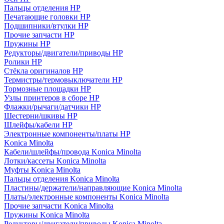
Пальцы отделения HP
Печатающие головки HP
Подшипники/втулки HP
Прочие запчасти HP
Пружины HP
Редукторы/двигатели/приводы HP
Ролики HP
Стёкла оригиналов HP
Термистры/термовыключатели HP
Тормозные площадки HP
Узлы принтеров в сборе HP
Флажки/рычаги/датчики HP
Шестерни/шкивы HP
Шлейфы/кабели HP
Электронные компоненты/платы HP
Konica Minolta
Кабели/шлейфы/провода Konica Minolta
Лотки/кассеты Konica Minolta
Муфты Konica Minolta
Пальцы отделения Konica Minolta
Пластины/держатели/направляющие Konica Minolta
Платы/электронные компоненты Konica Minolta
Прочие запчасти Konica Minolta
Пружины Konica Minolta
Редукторы/двигатели/приводы Konica Minolta