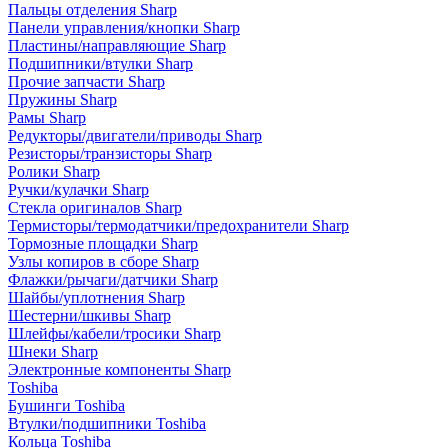
Пальцы отделения Sharp
Панели управления/кнопки Sharp
Пластины/направляющие Sharp
Подшипники/втулки Sharp
Прочие запчасти Sharp
Пружины Sharp
Рамы Sharp
Редукторы/двигатели/приводы Sharp
Резисторы/транзисторы Sharp
Ролики Sharp
Ручки/кулачки Sharp
Стекла оригиналов Sharp
Термисторы/термодатчики/предохранители Sharp
Тормозные площадки Sharp
Узлы копиров в сборе Sharp
Флажки/рычаги/датчики Sharp
Шайбы/уплотнения Sharp
Шестерни/шкивы Sharp
Шлейфы/кабели/тросики Sharp
Шнеки Sharp
Электронные компоненты Sharp
Toshiba
Бушинги Toshiba
Втулки/подшипники Toshiba
Кольца Toshiba