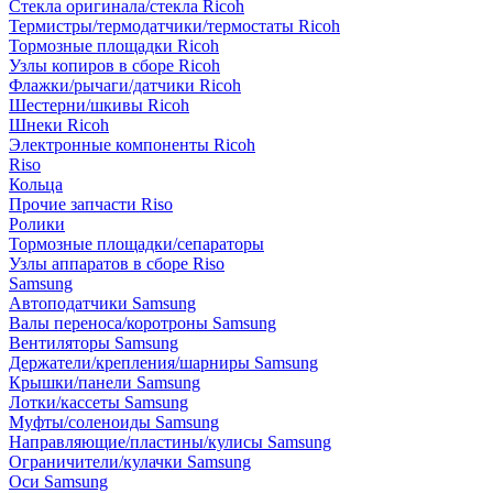
Стекла оригинала/стекла Ricoh
Термистры/термодатчики/термостаты Ricoh
Тормозные площадки Ricoh
Узлы копиров в сборе Ricoh
Флажки/рычаги/датчики Ricoh
Шестерни/шкивы Ricoh
Шнеки Ricoh
Электронные компоненты Ricoh
Riso
Кольца
Прочие запчасти Riso
Ролики
Тормозные площадки/сепараторы
Узлы аппаратов в сборе Riso
Samsung
Автоподатчики Samsung
Валы переноса/коротроны Samsung
Вентиляторы Samsung
Держатели/крепления/шарниры Samsung
Крышки/панели Samsung
Лотки/кассеты Samsung
Муфты/соленоиды Samsung
Направляющие/пластины/кулисы Samsung
Ограничители/кулачки Samsung
Оси Samsung