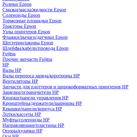
Ролики Epson
Смазки/масла/жидкости Epson
Соленоиды Epson
Тормозные площадки Epson
Тракторы Epson
Узлы принтеров Epson
Флажки/рычаги/датчики Epson
Шестерни/шкивы Epson
Шлейфы/кабели/провода Epson
Fujitsu
Прочие запчасти Fujitsu
HP
Валы HP
Валы переноса заряда/коротроны HP
Вентиляторы HP
Запчасти для плоттеров и широкоформатных принтеров HP
Защелки/ограничители HP
Кнопки/панели управления HP
Кронштейны/держатели/шарниры HP
Крышки/панели/корпуса HP
Лотки/кассеты HP
Муфты/соленоиды HP
Направляющие/пластины HP
Опоры/кулачки HP
Оси HP