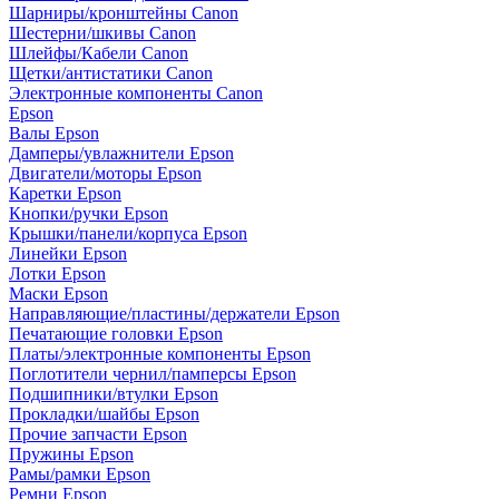
Шарниры/кронштейны Canon
Шестерни/шкивы Canon
Шлейфы/Кабели Canon
Щетки/антистатики Canon
Электронные компоненты Canon
Epson
Валы Epson
Дамперы/увлажнители Epson
Двигатели/моторы Epson
Каретки Epson
Кнопки/ручки Epson
Крышки/панели/корпуса Epson
Линейки Epson
Лотки Epson
Маски Epson
Направляющие/пластины/держатели Epson
Печатающие головки Epson
Платы/электронные компоненты Epson
Поглотители чернил/памперсы Epson
Подшипники/втулки Epson
Прокладки/шайбы Epson
Прочие запчасти Epson
Пружины Epson
Рамы/рамки Epson
Ремни Epson