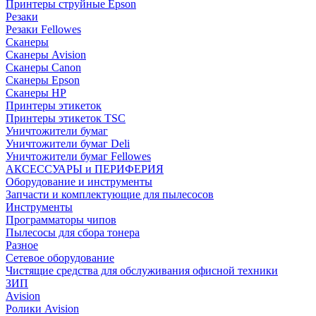
Принтеры струйные Epson
Резаки
Резаки Fellowes
Сканеры
Сканеры Avision
Сканеры Canon
Сканеры Epson
Сканеры HP
Принтеры этикеток
Принтеры этикеток TSC
Уничтожители бумаг
Уничтожители бумаг Deli
Уничтожители бумаг Fellowes
АКСЕССУАРЫ и ПЕРИФЕРИЯ
Оборудование и инструменты
Запчасти и комплектующие для пылесосов
Инструменты
Программаторы чипов
Пылесосы для сбора тонера
Разное
Сетевое оборудование
Чистящие средства для обслуживания офисной техники
ЗИП
Avision
Ролики Avision