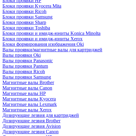
Блоки проявки HP
Блоки проявки Kyocera Mita
Блоки проявки Ricoh
Блоки проявки Samsung
Блоки проявки Sharp
Блоки проявки Toshiba
Блоки проявки и имидж-юниты Konica Minolta
Блоки проявки и имидж-юниты Xerox
Блоки формирования изображения Oki
Валы проявки/магнитные валы для картриджей
Валы проявки Oki
Валы проявки Panasonic
Валы проявки Pantum
Валы проявки Ricoh
Валы проявки Samsung
Магнитные валы Brother
Магнитные валы Canon
Магнитные валы HP
Магнитные валы Kyocera
Магнитные валы Lexmark
Магнитные валы Xerox
Дозирующие лезвия для картриджей
Дозирующие лезвия Brother
Дозирующие лезвия Avision
Дозирующие лезвия Canon