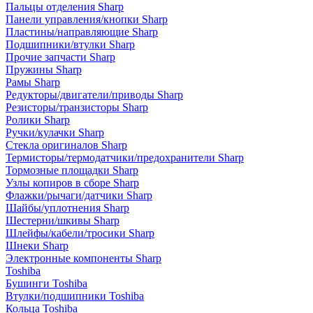
Пальцы отделения Sharp
Панели управления/кнопки Sharp
Пластины/направляющие Sharp
Подшипники/втулки Sharp
Прочие запчасти Sharp
Пружины Sharp
Рамы Sharp
Редукторы/двигатели/приводы Sharp
Резисторы/транзисторы Sharp
Ролики Sharp
Ручки/кулачки Sharp
Стекла оригиналов Sharp
Термисторы/термодатчики/предохранители Sharp
Тормозные площадки Sharp
Узлы копиров в сборе Sharp
Флажки/рычаги/датчики Sharp
Шайбы/уплотнения Sharp
Шестерни/шкивы Sharp
Шлейфы/кабели/тросики Sharp
Шнеки Sharp
Электронные компоненты Sharp
Toshiba
Бушинги Toshiba
Втулки/подшипники Toshiba
Кольца Toshiba