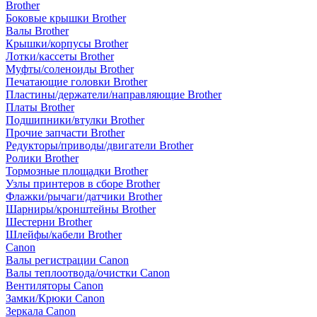
Brother
Боковые крышки Brother
Валы Brother
Крышки/корпусы Brother
Лотки/кассеты Brother
Муфты/соленоиды Brother
Печатающие головки Brother
Пластины/держатели/направляющие Brother
Платы Brother
Подшипники/втулки Brother
Прочие запчасти Brother
Редукторы/приводы/двигатели Brother
Ролики Brother
Тормозные площадки Brother
Узлы принтеров в сборе Brother
Флажки/рычаги/датчики Brother
Шарниры/кронштейны Brother
Шестерни Brother
Шлейфы/кабели Brother
Canon
Валы регистрации Canon
Валы теплоотвода/очистки Canon
Вентиляторы Canon
Замки/Крюки Canon
Зеркала Canon