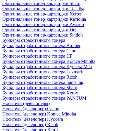
Оригинальные тонер-картриджи Sharp
Оригинальные тонер-картриджи Toshiba
Оригинальные тонер-картриджи Xerox
Оригинальные тонер-картриджи Катюша
Оригинальные тонер-картриджи Avision
Оригинальные тонер-картриджи Deli
Оригинальные тонер-картриджи Sindoh
Бункеры отработанного тонера
Бункеры отработанного тонера Brother
Бункеры отработанного тонера Canon
Бункеры отработанного тонера HP
Бункеры отработанного тонера Konica Minolta
Бункеры отработанного тонера Kyocera Mita
Бункеры отработанного тонера Lexmark
Бункеры отработанного тонера Ricoh
Бункеры отработанного тонера Samsung
Бункеры отработанного тонера Sharp
Бункеры отработанного тонера Xerox
Бункеры отработанного тонера PANTUM
Носители (девелоперы)
Носитель (девелопер) Canon
Носитель (девелопер) Konica Minolta
Носитель (девелопер) Kyocera
Носитель (девелопер) Ricoh
Носитель (девелопер) Xerox