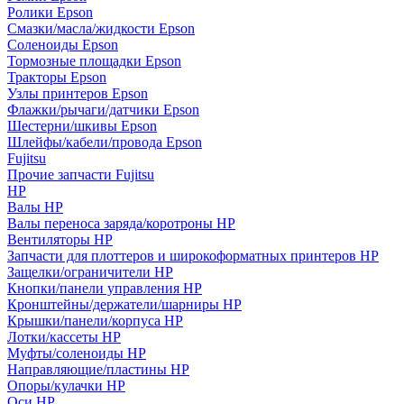
Ролики Epson
Смазки/масла/жидкости Epson
Соленоиды Epson
Тормозные площадки Epson
Тракторы Epson
Узлы принтеров Epson
Флажки/рычаги/датчики Epson
Шестерни/шкивы Epson
Шлейфы/кабели/провода Epson
Fujitsu
Прочие запчасти Fujitsu
HP
Валы HP
Валы переноса заряда/коротроны HP
Вентиляторы HP
Запчасти для плоттеров и широкоформатных принтеров HP
Защелки/ограничители HP
Кнопки/панели управления HP
Кронштейны/держатели/шарниры HP
Крышки/панели/корпуса HP
Лотки/кассеты HP
Муфты/соленоиды HP
Направляющие/пластины HP
Опоры/кулачки HP
Оси HP