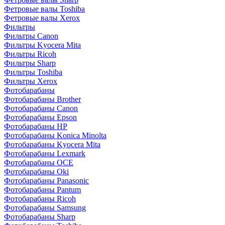
Фетровые валы Toshiba
Фетровые валы Xerox
Фильтры
Фильтры Canon
Фильтры Kyocera Mita
Фильтры Ricoh
Фильтры Sharp
Фильтры Toshiba
Фильтры Xerox
Фотобарабаны
Фотобарабаны Brother
Фотобарабаны Canon
Фотобарабаны Epson
Фотобарабаны HP
Фотобарабаны Konica Minolta
Фотобарабаны Kyocera Mita
Фотобарабаны Lexmark
Фотобарабаны OCE
Фотобарабаны Oki
Фотобарабаны Panasonic
Фотобарабаны Pantum
Фотобарабаны Ricoh
Фотобарабаны Samsung
Фотобарабаны Sharp