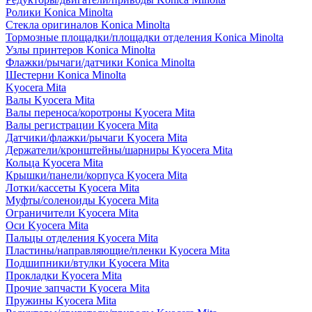
Ролики Konica Minolta
Стекла оригиналов Konica Minolta
Тормозные площадки/площадки отделения Konica Minolta
Узлы принтеров Konica Minolta
Флажки/рычаги/датчики Konica Minolta
Шестерни Konica Minolta
Kyocera Mita
Валы Kyocera Mita
Валы переноса/коротроны Kyocera Mita
Валы регистрации Kyocera Mita
Датчики/флажки/рычаги Kyocera Mita
Держатели/кронштейны/шарниры Kyocera Mita
Кольца Kyocera Mita
Крышки/панели/корпуса Kyocera Mita
Лотки/кассеты Kyocera Mita
Муфты/соленоиды Kyocera Mita
Ограничители Kyocera Mita
Оси Kyocera Mita
Пальцы отделения Kyocera Mita
Пластины/направляющие/пленки Kyocera Mita
Подшипники/втулки Kyocera Mita
Прокладки Kyocera Mita
Прочие запчасти Kyocera Mita
Пружины Kyocera Mita