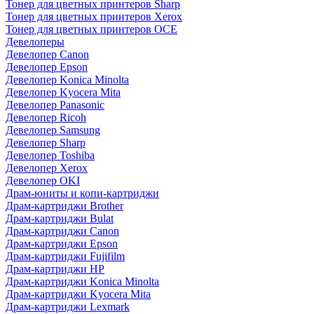
Тонер для цветных принтеров Sharp
Тонер для цветных принтеров Xerox
Тонер для цветных принтеров OCE
Девелоперы
Девелопер Canon
Девелопер Epson
Девелопер Konica Minolta
Девелопер Kyocera Mita
Девелопер Panasonic
Девелопер Ricoh
Девелопер Samsung
Девелопер Sharp
Девелопер Toshiba
Девелопер Xerox
Девелопер OKI
Драм-юниты и копи-картриджи
Драм-картриджи Brother
Драм-картриджи Bulat
Драм-картриджи Canon
Драм-картриджи Epson
Драм-картриджи Fujifilm
Драм-картриджи HP
Драм-картриджи Konica Minolta
Драм-картриджи Kyocera Mita
Драм-картриджи Lexmark