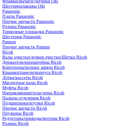
Флажки/рычаги/датчики Oki
Шестерни/шкивы Oki
Panasonic
Платы Panasonic
Прочие запчасти Panasonic
Ролики Panasonic
Тормозные площадки Panasonic
Шестерни Panasonic
Pantum
Прочие запчасти Pantum
Ricoh
Валы очистки/лезвия очистки/Щетки Ricoh
Держатели/кронштейны Ricoh
Коротроны/ролики заряда Ricoh
Крышки/панели/корпуса Ricoh
Лотки/кассеты Ricoh
Магнитные валы Ricoh
Муфты Ricoh
Направляющие/пластины Ricoh
Пальцы отделения Ricoh
Подшипники/втулки Ricoh
Прочие запчасти Ricoh
Пружины Ricoh
Редукторы/приводы/моторы Ricoh
Ролики Ricoh