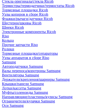
Стекла оригинала/стекла Ricoh
Термистры/термодатчики/термостаты Ricoh
Тормозные площадки Ricoh
Узлы копиров в сборе Ricoh
Флажки/рычаги/датчики Ricoh
Шестерни/шкивы Ricoh
Шнеки Ricoh
Электронные компоненты Ricoh
Riso
Кольца
Прочие запчасти Riso
Ролики
Тормозные площадки/сепараторы
Узлы аппаратов в сборе Riso
Samsung
Автоподатчики Samsung
Валы переноса/коротроны Samsung
Вентиляторы Samsung
Держатели/крепления/шарниры Samsung
Крышки/панели Samsung
Лотки/кассеты Samsung
Муфты/соленоиды Samsung
Направляющие/пластины/кулисы Samsung
Ограничители/кулачки Samsung
Оси Samsung