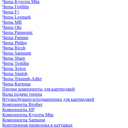
Чипы Kyocera Mita
Чипы Fujifilm
Чипы F+
Чипы Lexmark
Чипы MB
Чипы Oki
Чипы Panasonic
Чипы Pantum
Чипы Philips
Чипы Ricoh
Чипы Samsung
Чипы Sharp
Чипы Toshiba
Чипы Xerox
Чипы Sindoh
Чипы Triumph-Adler
Чипы Катюша
Прочие компоненты для картриджей
Валы подачи тонера
Втулки/бушинги/подшипники для картриджей
Компоненты Brother
Компоненты HP
Компоненты Kyocera Mita
Компоненты Samsung
Коротронная проволока в катушках