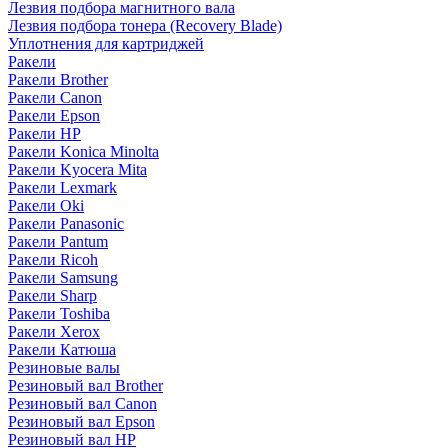
Лезвия подбора магнитного вала
Лезвия подбора тонера (Recovery Blade)
Уплотнения для картриджей
Ракели
Ракели Brother
Ракели Canon
Ракели Epson
Ракели HP
Ракели Konica Minolta
Ракели Kyocera Mita
Ракели Lexmark
Ракели Oki
Ракели Panasonic
Ракели Pantum
Ракели Ricoh
Ракели Samsung
Ракели Sharp
Ракели Toshiba
Ракели Xerox
Ракели Катюша
Резиновые валы
Резиновый вал Brother
Резиновый вал Canon
Резиновый вал Epson
Резиновый вал HP