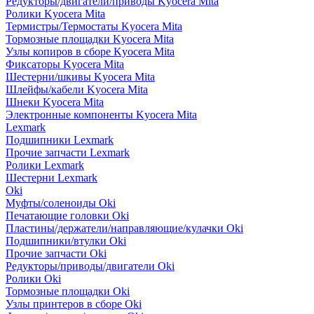
Редукторы/двигатели/приводы Kyocera Mita
Ролики Kyocera Mita
Термистры/Термостаты Kyocera Mita
Тормозные площадки Kyocera Mita
Узлы копиров в сборе Kyocera Mita
Фиксаторы Kyocera Mita
Шестерни/шкивы Kyocera Mita
Шлейфы/кабели Kyocera Mita
Шнеки Kyocera Mita
Электронные компоненты Kyocera Mita
Lexmark
Подшипники Lexmark
Прочие запчасти Lexmark
Ролики Lexmark
Шестерни Lexmark
Oki
Муфты/соленоиды Oki
Печатающие головки Oki
Пластины/держатели/направляющие/кулачки Oki
Подшипники/втулки Oki
Прочие запчасти Oki
Редукторы/приводы/двигатели Oki
Ролики Oki
Тормозные площадки Oki
Узлы принтеров в сборе Oki