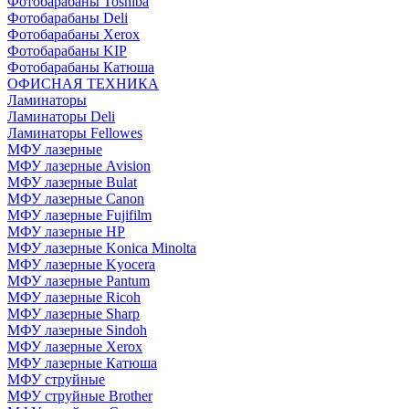
Фотобарабаны Toshiba
Фотобарабаны Deli
Фотобарабаны Xerox
Фотобарабаны KIP
Фотобарабаны Катюша
ОФИСНАЯ ТЕХНИКА
Ламинаторы
Ламинаторы Deli
Ламинаторы Fellowes
МФУ лазерные
МФУ лазерные Avision
МФУ лазерные Bulat
МФУ лазерные Canon
МФУ лазерные Fujifilm
МФУ лазерные HP
МФУ лазерные Konica Minolta
МФУ лазерные Kyocera
МФУ лазерные Pantum
МФУ лазерные Ricoh
МФУ лазерные Sharp
МФУ лазерные Sindoh
МФУ лазерные Xerox
МФУ лазерные Катюша
МФУ струйные
МФУ струйные Brother