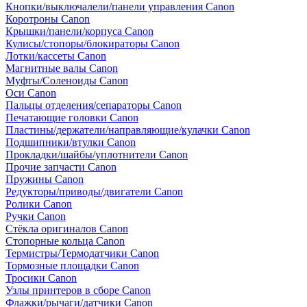
Кнопки/выключалели/панели управления Canon
Коротроны Canon
Крышки/панели/корпуса Canon
Кулисы/стопоры/блокираторы Canon
Лотки/кассеты Canon
Магнитные валы Canon
Муфты/Соленоиды Canon
Оси Canon
Пальцы отделения/сепараторы Canon
Печатающие головки Canon
Пластины/держатели/направляющие/кулачки Canon
Подшипники/втулки Canon
Прокладки/шайбы/уплотнители Canon
Прочие запчасти Canon
Пружины Canon
Редукторы/приводы/двигатели Canon
Ролики Canon
Ручки Canon
Стёкла оригиналов Canon
Стопорные кольца Canon
Термистры/Термодатчики Canon
Тормозные площадки Canon
Тросики Canon
Узлы принтеров в сборе Canon
Флажки/рычаги/датчики Canon