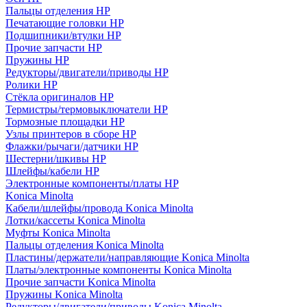
Пальцы отделения HP
Печатающие головки HP
Подшипники/втулки HP
Прочие запчасти HP
Пружины HP
Редукторы/двигатели/приводы HP
Ролики HP
Стёкла оригиналов HP
Термистры/термовыключатели HP
Тормозные площадки HP
Узлы принтеров в сборе HP
Флажки/рычаги/датчики HP
Шестерни/шкивы HP
Шлейфы/кабели HP
Электронные компоненты/платы HP
Konica Minolta
Кабели/шлейфы/провода Konica Minolta
Лотки/кассеты Konica Minolta
Муфты Konica Minolta
Пальцы отделения Konica Minolta
Пластины/держатели/направляющие Konica Minolta
Платы/электронные компоненты Konica Minolta
Прочие запчасти Konica Minolta
Пружины Konica Minolta
Редукторы/двигатели/приводы Konica Minolta