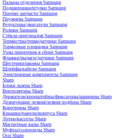
Пальцы отделения Samsung
Подшипники/втулки Samsung
Прочие запчасти Samsung
Пружины Samsung
Редукторы/двигатели Samsung
Ролики Samsung
Стёкла оригиналов Samsung
Термистры/термодатчики Samsung
Тормозные площадки Samsung
Узлы принтеров в сборе Samsung
Флажки/рычаги/датчики Samsung
Шестерни/шкивы Samsung
Шлейфы/кабели Samsung
Электронные компоненты Samsung
Sharp
Блоки лазера Sharp
Вентиляторы Sharp
Держатели/кронштейны/фиксаторы/шарниры Sharp
Дозирующие лезвия/лезвия подбора Sharp
Коротроны Sharp
Крышки/панели/корпуса Sharp
Лотки/кассеты Sharp
Магнитные валы Sharp
Муфты/соленоиды Sharp
Оси Sharp