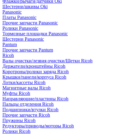
Флажки/рычаги/датчики Oki
Шестерни/шкивы Oki
Panasonic
Платы Panasonic
Прочие запчасти Panasonic
Ролики Panasonic
Тормозные площадки Panasonic
Шестерни Panasonic
Pantum
Прочие запчасти Pantum
Ricoh
Валы очистки/лезвия очистки/Щетки Ricoh
Держатели/кронштейны Ricoh
Коротроны/ролики заряда Ricoh
Крышки/панели/корпуса Ricoh
Лотки/кассеты Ricoh
Магнитные валы Ricoh
Муфты Ricoh
Направляющие/пластины Ricoh
Пальцы отделения Ricoh
Подшипники/втулки Ricoh
Прочие запчасти Ricoh
Пружины Ricoh
Редукторы/приводы/моторы Ricoh
Ролики Ricoh