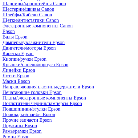
Шарниры/кронштейны Canon
Шестерни/шкивы Canon
Шлейфы/Кабели Canon
Щетки/антистатики Canon
Электронные компоненты Canon
Epson
Валы Epson
Дамперы/увлажнители Epson
Двигатели/моторы Epson
Каретки Epson
Кнопки/ручки Epson
Крышки/панели/корпуса Epson
Линейки Epson
Лотки Epson
Маски Epson
Направляющие/пластины/держатели Epson
Печатающие головки Epson
Платы/электронные компоненты Epson
Поглотители чернил/памперсы Epson
Подшипники/втулки Epson
Прокладки/шайбы Epson
Прочие запчасти Epson
Пружины Epson
Рамы/рамки Epson
Ремни Epson