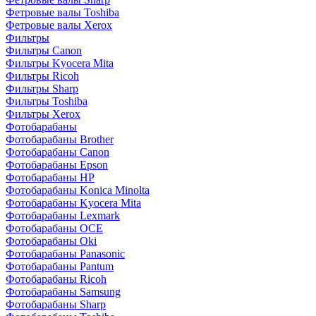
Фетровые валы Toshiba
Фетровые валы Xerox
Фильтры
Фильтры Canon
Фильтры Kyocera Mita
Фильтры Ricoh
Фильтры Sharp
Фильтры Toshiba
Фильтры Xerox
Фотобарабаны
Фотобарабаны Brother
Фотобарабаны Canon
Фотобарабаны Epson
Фотобарабаны HP
Фотобарабаны Konica Minolta
Фотобарабаны Kyocera Mita
Фотобарабаны Lexmark
Фотобарабаны OCE
Фотобарабаны Oki
Фотобарабаны Panasonic
Фотобарабаны Pantum
Фотобарабаны Ricoh
Фотобарабаны Samsung
Фотобарабаны Sharp