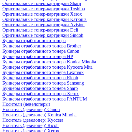
Оригинальные тонер-картриджи Sharp
Оригинальные тонер-картриджи Toshiba
Оригинальные тонер-картриджи Xerox
Оригинальные тонер-картриджи Катюша
Оригинальные тонер-картриджи Avision
Оригинальные тонер-картриджи Deli
Оригинальные тонер-картриджи Sindoh
Бункеры отработанного тонера
Бункеры отработанного тонера Brother
Бункеры отработанного тонера Canon
Бункеры отработанного тонера HP
Бункеры отработанного тонера Konica Minolta
Бункеры отработанного тонера Kyocera Mita
Бункеры отработанного тонера Lexmark
Бункеры отработанного тонера Ricoh
Бункеры отработанного тонера Samsung
Бункеры отработанного тонера Sharp
Бункеры отработанного тонера Xerox
Бункеры отработанного тонера PANTUM
Носители (девелоперы)
Носитель (девелопер) Canon
Носитель (девелопер) Konica Minolta
Носитель (девелопер) Kyocera
Носитель (девелопер) Ricoh
Носитель (девелопер) Xerox