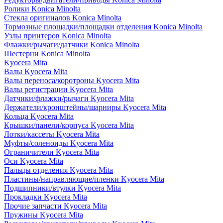
Ролики Konica Minolta
Стекла оригиналов Konica Minolta
Тормозные площадки/площадки отделения Konica Minolta
Узлы принтеров Konica Minolta
Флажки/рычаги/датчики Konica Minolta
Шестерни Konica Minolta
Kyocera Mita
Валы Kyocera Mita
Валы переноса/коротроны Kyocera Mita
Валы регистрации Kyocera Mita
Датчики/флажки/рычаги Kyocera Mita
Держатели/кронштейны/шарниры Kyocera Mita
Кольца Kyocera Mita
Крышки/панели/корпуса Kyocera Mita
Лотки/кассеты Kyocera Mita
Муфты/соленоиды Kyocera Mita
Ограничители Kyocera Mita
Оси Kyocera Mita
Пальцы отделения Kyocera Mita
Пластины/направляющие/пленки Kyocera Mita
Подшипники/втулки Kyocera Mita
Прокладки Kyocera Mita
Прочие запчасти Kyocera Mita
Пружины Kyocera Mita