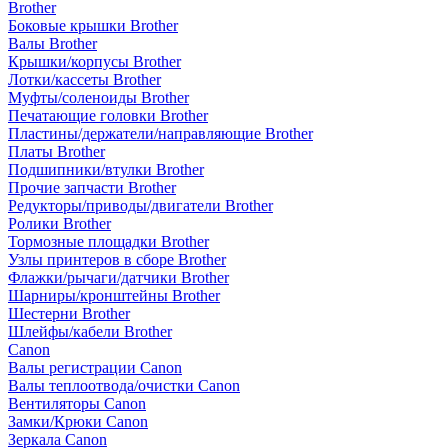
Brother
Боковые крышки Brother
Валы Brother
Крышки/корпусы Brother
Лотки/кассеты Brother
Муфты/соленоиды Brother
Печатающие головки Brother
Пластины/держатели/направляющие Brother
Платы Brother
Подшипники/втулки Brother
Прочие запчасти Brother
Редукторы/приводы/двигатели Brother
Ролики Brother
Тормозные площадки Brother
Узлы принтеров в сборе Brother
Флажки/рычаги/датчики Brother
Шарниры/кронштейны Brother
Шестерни Brother
Шлейфы/кабели Brother
Canon
Валы регистрации Canon
Валы теплоотвода/очистки Canon
Вентиляторы Canon
Замки/Крюки Canon
Зеркала Canon