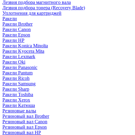
Лезвия подбора магнитного вала
Лезвия подбора тонера (Recovery Blade)
Уплотнения для картриджей
Ракели
Ракели Brother
Ракели Canon
Ракели Epson
Ракели HP
Ракели Konica Minolta
Ракели Kyocera Mita
Ракели Lexmark
Ракели Oki
Ракели Panasonic
Ракели Pantum
Ракели Ricoh
Ракели Samsung
Ракели Sharp
Ракели Toshiba
Ракели Xerox
Ракели Катюша
Резиновые валы
Резиновый вал Brother
Резиновый вал Canon
Резиновый вал Epson
Резиновый вал HP