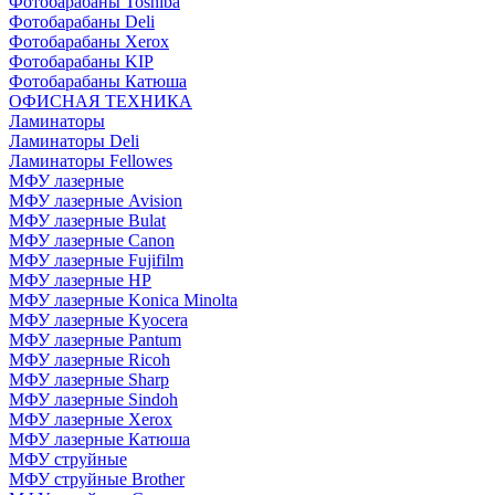
Фотобарабаны Toshiba
Фотобарабаны Deli
Фотобарабаны Xerox
Фотобарабаны KIP
Фотобарабаны Катюша
ОФИСНАЯ ТЕХНИКА
Ламинаторы
Ламинаторы Deli
Ламинаторы Fellowes
МФУ лазерные
МФУ лазерные Avision
МФУ лазерные Bulat
МФУ лазерные Canon
МФУ лазерные Fujifilm
МФУ лазерные HP
МФУ лазерные Konica Minolta
МФУ лазерные Kyocera
МФУ лазерные Pantum
МФУ лазерные Ricoh
МФУ лазерные Sharp
МФУ лазерные Sindoh
МФУ лазерные Xerox
МФУ лазерные Катюша
МФУ струйные
МФУ струйные Brother