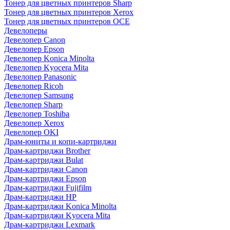
Тонер для цветных принтеров Sharp
Тонер для цветных принтеров Xerox
Тонер для цветных принтеров OCE
Девелоперы
Девелопер Canon
Девелопер Epson
Девелопер Konica Minolta
Девелопер Kyocera Mita
Девелопер Panasonic
Девелопер Ricoh
Девелопер Samsung
Девелопер Sharp
Девелопер Toshiba
Девелопер Xerox
Девелопер OKI
Драм-юниты и копи-картриджи
Драм-картриджи Brother
Драм-картриджи Bulat
Драм-картриджи Canon
Драм-картриджи Epson
Драм-картриджи Fujifilm
Драм-картриджи HP
Драм-картриджи Konica Minolta
Драм-картриджи Kyocera Mita
Драм-картриджи Lexmark