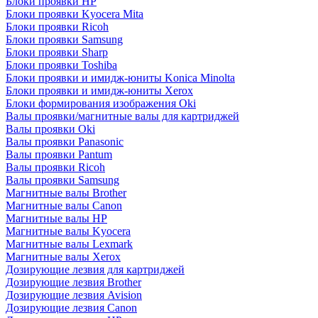
Блоки проявки HP
Блоки проявки Kyocera Mita
Блоки проявки Ricoh
Блоки проявки Samsung
Блоки проявки Sharp
Блоки проявки Toshiba
Блоки проявки и имидж-юниты Konica Minolta
Блоки проявки и имидж-юниты Xerox
Блоки формирования изображения Oki
Валы проявки/магнитные валы для картриджей
Валы проявки Oki
Валы проявки Panasonic
Валы проявки Pantum
Валы проявки Ricoh
Валы проявки Samsung
Магнитные валы Brother
Магнитные валы Canon
Магнитные валы HP
Магнитные валы Kyocera
Магнитные валы Lexmark
Магнитные валы Xerox
Дозирующие лезвия для картриджей
Дозирующие лезвия Brother
Дозирующие лезвия Avision
Дозирующие лезвия Canon