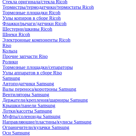
Стекла оригинала/стекла Ricoh
Термистры/термодатчики/термостаты Ricoh
Тормозные площадки Ricoh
Узлы копиров в сборе Ricoh
Флажки/рычаги/датчики Ricoh
Шестерни/шкивы Ricoh
Шнеки Ricoh
Электронные компоненты Ricoh
Riso
Кольца
Прочие запчасти Riso
Ролики
Тормозные площадки/сепараторы
Узлы аппаратов в сборе Riso
Samsung
Автоподатчики Samsung
Валы переноса/коротроны Samsung
Вентиляторы Samsung
Держатели/крепления/шарниры Samsung
Крышки/панели Samsung
Лотки/кассеты Samsung
Муфты/соленоиды Samsung
Направляющие/пластины/кулисы Samsung
Ограничители/кулачки Samsung
Оси Samsung