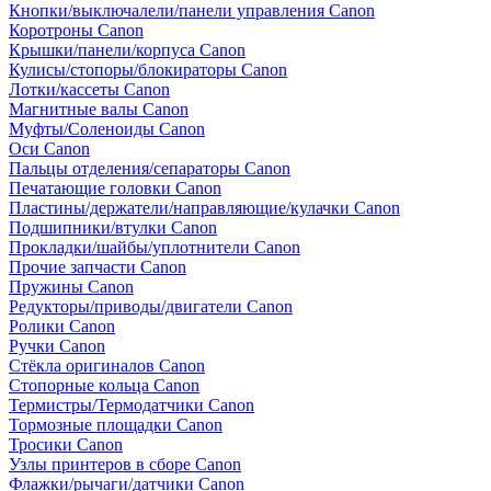
Кнопки/выключалели/панели управления Canon
Коротроны Canon
Крышки/панели/корпуса Canon
Кулисы/стопоры/блокираторы Canon
Лотки/кассеты Canon
Магнитные валы Canon
Муфты/Соленоиды Canon
Оси Canon
Пальцы отделения/сепараторы Canon
Печатающие головки Canon
Пластины/держатели/направляющие/кулачки Canon
Подшипники/втулки Canon
Прокладки/шайбы/уплотнители Canon
Прочие запчасти Canon
Пружины Canon
Редукторы/приводы/двигатели Canon
Ролики Canon
Ручки Canon
Стёкла оригиналов Canon
Стопорные кольца Canon
Термистры/Термодатчики Canon
Тормозные площадки Canon
Тросики Canon
Узлы принтеров в сборе Canon
Флажки/рычаги/датчики Canon