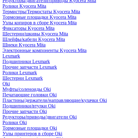
Редукторы/двигатели/приводы Kyocera Mita
Ролики Kyocera Mita
Термистры/Термостаты Kyocera Mita
Тормозные площадки Kyocera Mita
Узлы копиров в сборе Kyocera Mita
Фиксаторы Kyocera Mita
Шестерни/шкивы Kyocera Mita
Шлейфы/кабели Kyocera Mita
Шнеки Kyocera Mita
Электронные компоненты Kyocera Mita
Lexmark
Подшипники Lexmark
Прочие запчасти Lexmark
Ролики Lexmark
Шестерни Lexmark
Oki
Муфты/соленоиды Oki
Печатающие головки Oki
Пластины/держатели/направляющие/кулачки Oki
Подшипники/втулки Oki
Прочие запчасти Oki
Редукторы/приводы/двигатели Oki
Ролики Oki
Тормозные площадки Oki
Узлы принтеров в сборе Oki