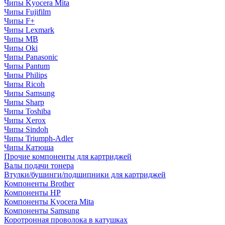
Чипы Kyocera Mita
Чипы Fujifilm
Чипы F+
Чипы Lexmark
Чипы MB
Чипы Oki
Чипы Panasonic
Чипы Pantum
Чипы Philips
Чипы Ricoh
Чипы Samsung
Чипы Sharp
Чипы Toshiba
Чипы Xerox
Чипы Sindoh
Чипы Triumph-Adler
Чипы Катюша
Прочие компоненты для картриджей
Валы подачи тонера
Втулки/бушинги/подшипники для картриджей
Компоненты Brother
Компоненты HP
Компоненты Kyocera Mita
Компоненты Samsung
Коротронная проволока в катушках