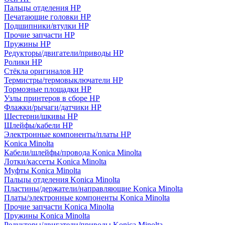
Пальцы отделения HP
Печатающие головки HP
Подшипники/втулки HP
Прочие запчасти HP
Пружины HP
Редукторы/двигатели/приводы HP
Ролики HP
Стёкла оригиналов HP
Термистры/термовыключатели HP
Тормозные площадки HP
Узлы принтеров в сборе HP
Флажки/рычаги/датчики HP
Шестерни/шкивы HP
Шлейфы/кабели HP
Электронные компоненты/платы HP
Konica Minolta
Кабели/шлейфы/провода Konica Minolta
Лотки/кассеты Konica Minolta
Муфты Konica Minolta
Пальцы отделения Konica Minolta
Пластины/держатели/направляющие Konica Minolta
Платы/электронные компоненты Konica Minolta
Прочие запчасти Konica Minolta
Пружины Konica Minolta
Редукторы/двигатели/приводы Konica Minolta