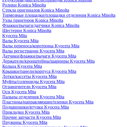
Ролики Konica Minolta
Стекла оригиналов Konica Minolta
Тормозные площадки/площадки отделения Konica Minolta
Узлы принтеров Konica Minolta
Флажки/рычаги/датчики Konica Minolta
Шестерни Konica Minolta
Kyocera Mita
Валы Kyocera Mita
Валы переноса/коротроны Kyocera Mita
Валы регистрации Kyocera Mita
Датчики/флажки/рычаги Kyocera Mita
Держатели/кронштейны/шарниры Kyocera Mita
Кольца Kyocera Mita
Крышки/панели/корпуса Kyocera Mita
Лотки/кассеты Kyocera Mita
Муфты/соленоиды Kyocera Mita
Ограничители Kyocera Mita
Оси Kyocera Mita
Пальцы отделения Kyocera Mita
Пластины/направляющие/пленки Kyocera Mita
Подшипники/втулки Kyocera Mita
Прокладки Kyocera Mita
Прочие запчасти Kyocera Mita
Пружины Kyocera Mita