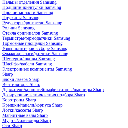
Пальцы отделения Samsung
Подшипники/втулки Samsung
Прочие запчасти Samsung
Пружины Samsung
Редукторы/двигатели Samsung
Ролики Samsung
Стёкла оригиналов Samsung
Термистры/термодатчики Samsung
Тормозные площадки Samsung
Узлы принтеров в сборе Samsung
Флажки/рычаги/датчики Samsung
Шестерни/шкивы Samsung
Шлейфы/кабели Samsung
Электронные компоненты Samsung
Sharp
Блоки лазера Sharp
Вентиляторы Sharp
Держатели/кронштейны/фиксаторы/шарниры Sharp
Дозирующие лезвия/лезвия подбора Sharp
Коротроны Sharp
Крышки/панели/корпуса Sharp
Лотки/кассеты Sharp
Магнитные валы Sharp
Муфты/соленоиды Sharp
Оси Sharp