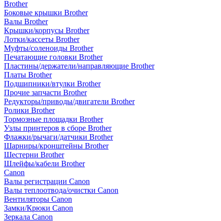
Brother
Боковые крышки Brother
Валы Brother
Крышки/корпусы Brother
Лотки/кассеты Brother
Муфты/соленоиды Brother
Печатающие головки Brother
Пластины/держатели/направляющие Brother
Платы Brother
Подшипники/втулки Brother
Прочие запчасти Brother
Редукторы/приводы/двигатели Brother
Ролики Brother
Тормозные площадки Brother
Узлы принтеров в сборе Brother
Флажки/рычаги/датчики Brother
Шарниры/кронштейны Brother
Шестерни Brother
Шлейфы/кабели Brother
Canon
Валы регистрации Canon
Валы теплоотвода/очистки Canon
Вентиляторы Canon
Замки/Крюки Canon
Зеркала Canon