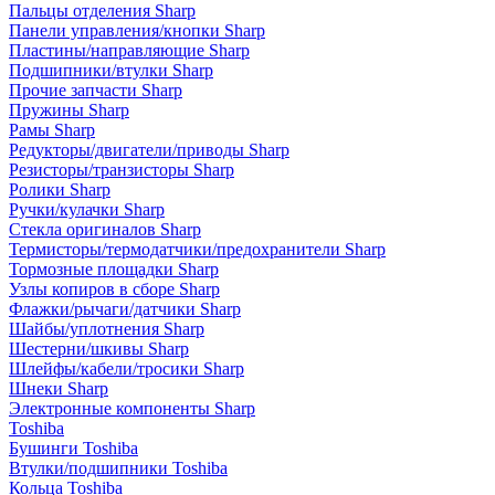
Пальцы отделения Sharp
Панели управления/кнопки Sharp
Пластины/направляющие Sharp
Подшипники/втулки Sharp
Прочие запчасти Sharp
Пружины Sharp
Рамы Sharp
Редукторы/двигатели/приводы Sharp
Резисторы/транзисторы Sharp
Ролики Sharp
Ручки/кулачки Sharp
Стекла оригиналов Sharp
Термисторы/термодатчики/предохранители Sharp
Тормозные площадки Sharp
Узлы копиров в сборе Sharp
Флажки/рычаги/датчики Sharp
Шайбы/уплотнения Sharp
Шестерни/шкивы Sharp
Шлейфы/кабели/тросики Sharp
Шнеки Sharp
Электронные компоненты Sharp
Toshiba
Бушинги Toshiba
Втулки/подшипники Toshiba
Кольца Toshiba