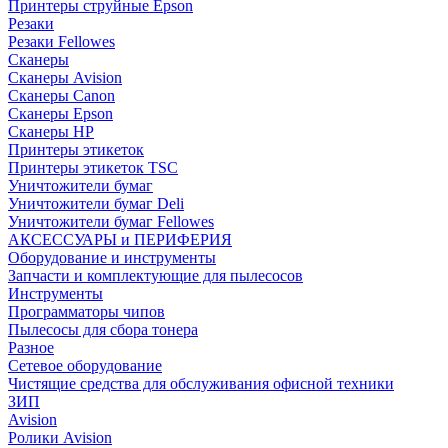
Принтеры струйные Epson
Резаки
Резаки Fellowes
Сканеры
Сканеры Avision
Сканеры Canon
Сканеры Epson
Сканеры HP
Принтеры этикеток
Принтеры этикеток TSC
Уничтожители бумаг
Уничтожители бумаг Deli
Уничтожители бумаг Fellowes
АКСЕССУАРЫ и ПЕРИФЕРИЯ
Оборудование и инструменты
Запчасти и комплектующие для пылесосов
Инструменты
Программаторы чипов
Пылесосы для сбора тонера
Разное
Сетевое оборудование
Чистящие средства для обслуживания офисной техники
ЗИП
Avision
Ролики Avision