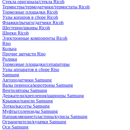
Стекла оригинала/стекла Ricoh
Термистры/термодатчики/термостаты Ricoh
Тормозные площадки Ricoh
Узлы копиров в сборе Ricoh
Флажки/рычаги/датчики Ricoh
Шестерни/шкивы Ricoh
Шнеки Ricoh
Электронные компоненты Ricoh
Riso
Кольца
Прочие запчасти Riso
Ролики
Тормозные площадки/сепараторы
Узлы аппаратов в сборе Riso
Samsung
Автоподатчики Samsung
Валы переноса/коротроны Samsung
Вентиляторы Samsung
Держатели/крепления/шарниры Samsung
Крышки/панели Samsung
Лотки/кассеты Samsung
Муфты/соленоиды Samsung
Направляющие/пластины/кулисы Samsung
Ограничители/кулачки Samsung
Оси Samsung