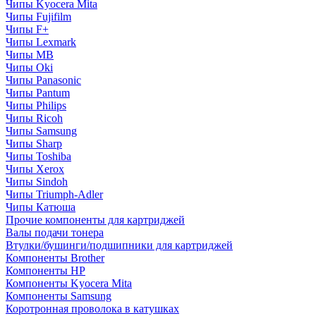
Чипы Kyocera Mita
Чипы Fujifilm
Чипы F+
Чипы Lexmark
Чипы MB
Чипы Oki
Чипы Panasonic
Чипы Pantum
Чипы Philips
Чипы Ricoh
Чипы Samsung
Чипы Sharp
Чипы Toshiba
Чипы Xerox
Чипы Sindoh
Чипы Triumph-Adler
Чипы Катюша
Прочие компоненты для картриджей
Валы подачи тонера
Втулки/бушинги/подшипники для картриджей
Компоненты Brother
Компоненты HP
Компоненты Kyocera Mita
Компоненты Samsung
Коротронная проволока в катушках