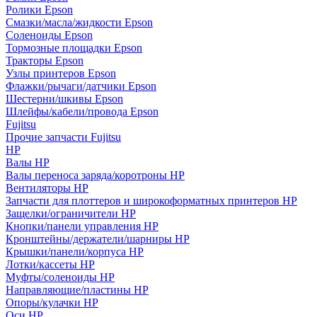
Ролики Epson
Смазки/масла/жидкости Epson
Соленоиды Epson
Тормозные площадки Epson
Тракторы Epson
Узлы принтеров Epson
Флажки/рычаги/датчики Epson
Шестерни/шкивы Epson
Шлейфы/кабели/провода Epson
Fujitsu
Прочие запчасти Fujitsu
HP
Валы HP
Валы переноса заряда/коротроны HP
Вентиляторы HP
Запчасти для плоттеров и широкоформатных принтеров HP
Защелки/ограничители HP
Кнопки/панели управления HP
Кронштейны/держатели/шарниры HP
Крышки/панели/корпуса HP
Лотки/кассеты HP
Муфты/соленоиды HP
Направляющие/пластины HP
Опоры/кулачки HP
Оси HP