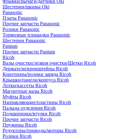
Флажки/рычаги/датчики Oki
Шестерни/шкивы Oki
Panasonic
Платы Panasonic
Прочие запчасти Panasonic
Ролики Panasonic
Тормозные площадки Panasonic
Шестерни Panasonic
Pantum
Прочие запчасти Pantum
Ricoh
Валы очистки/лезвия очистки/Щетки Ricoh
Держатели/кронштейны Ricoh
Коротроны/ролики заряда Ricoh
Крышки/панели/корпуса Ricoh
Лотки/кассеты Ricoh
Магнитные валы Ricoh
Муфты Ricoh
Направляющие/пластины Ricoh
Пальцы отделения Ricoh
Подшипники/втулки Ricoh
Прочие запчасти Ricoh
Пружины Ricoh
Редукторы/приводы/моторы Ricoh
Ролики Ricoh