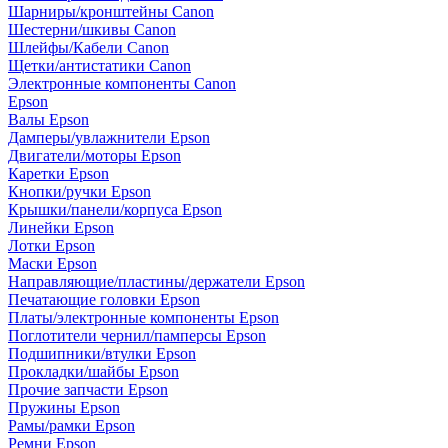
Шарниры/кронштейны Canon
Шестерни/шкивы Canon
Шлейфы/Кабели Canon
Щетки/антистатики Canon
Электронные компоненты Canon
Epson
Валы Epson
Дамперы/увлажнители Epson
Двигатели/моторы Epson
Каретки Epson
Кнопки/ручки Epson
Крышки/панели/корпуса Epson
Линейки Epson
Лотки Epson
Маски Epson
Направляющие/пластины/держатели Epson
Печатающие головки Epson
Платы/электронные компоненты Epson
Поглотители чернил/памперсы Epson
Подшипники/втулки Epson
Прокладки/шайбы Epson
Прочие запчасти Epson
Пружины Epson
Рамы/рамки Epson
Ремни Epson