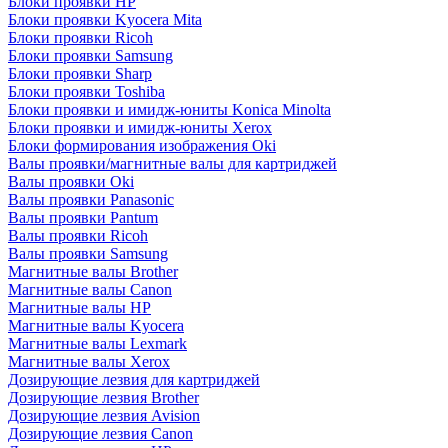
Блоки проявки HP
Блоки проявки Kyocera Mita
Блоки проявки Ricoh
Блоки проявки Samsung
Блоки проявки Sharp
Блоки проявки Toshiba
Блоки проявки и имидж-юниты Konica Minolta
Блоки проявки и имидж-юниты Xerox
Блоки формирования изображения Oki
Валы проявки/магнитные валы для картриджей
Валы проявки Oki
Валы проявки Panasonic
Валы проявки Pantum
Валы проявки Ricoh
Валы проявки Samsung
Магнитные валы Brother
Магнитные валы Canon
Магнитные валы HP
Магнитные валы Kyocera
Магнитные валы Lexmark
Магнитные валы Xerox
Дозирующие лезвия для картриджей
Дозирующие лезвия Brother
Дозирующие лезвия Avision
Дозирующие лезвия Canon