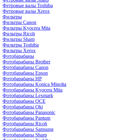
Фетровые валы Toshiba
Фетровые валы Xerox
Фильтры
Фильтры Canon
Фильтры Kyocera Mita
Фильтры Ricoh
Фильтры Sharp
Фильтры Toshiba
Фильтры Xerox
Фотобарабаны
Фотобарабаны Brother
Фотобарабаны Canon
Фотобарабаны Epson
Фотобарабаны HP
Фотобарабаны Konica Minolta
Фотобарабаны Kyocera Mita
Фотобарабаны Lexmark
Фотобарабаны OCE
Фотобарабаны Oki
Фотобарабаны Panasonic
Фотобарабаны Pantum
Фотобарабаны Ricoh
Фотобарабаны Samsung
Фотобарабаны Sharp