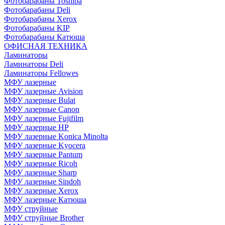
Фотобарабаны Toshiba
Фотобарабаны Deli
Фотобарабаны Xerox
Фотобарабаны KIP
Фотобарабаны Катюша
ОФИСНАЯ ТЕХНИКА
Ламинаторы
Ламинаторы Deli
Ламинаторы Fellowes
МФУ лазерные
МФУ лазерные Avision
МФУ лазерные Bulat
МФУ лазерные Canon
МФУ лазерные Fujifilm
МФУ лазерные HP
МФУ лазерные Konica Minolta
МФУ лазерные Kyocera
МФУ лазерные Pantum
МФУ лазерные Ricoh
МФУ лазерные Sharp
МФУ лазерные Sindoh
МФУ лазерные Xerox
МФУ лазерные Катюша
МФУ струйные
МФУ струйные Brother