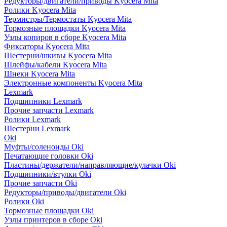
Редукторы/двигатели/приводы Kyocera Mita
Ролики Kyocera Mita
Термистры/Термостаты Kyocera Mita
Тормозные площадки Kyocera Mita
Узлы копиров в сборе Kyocera Mita
Фиксаторы Kyocera Mita
Шестерни/шкивы Kyocera Mita
Шлейфы/кабели Kyocera Mita
Шнеки Kyocera Mita
Электронные компоненты Kyocera Mita
Lexmark
Подшипники Lexmark
Прочие запчасти Lexmark
Ролики Lexmark
Шестерни Lexmark
Oki
Муфты/соленоиды Oki
Печатающие головки Oki
Пластины/держатели/направляющие/кулачки Oki
Подшипники/втулки Oki
Прочие запчасти Oki
Редукторы/приводы/двигатели Oki
Ролики Oki
Тормозные площадки Oki
Узлы принтеров в сборе Oki