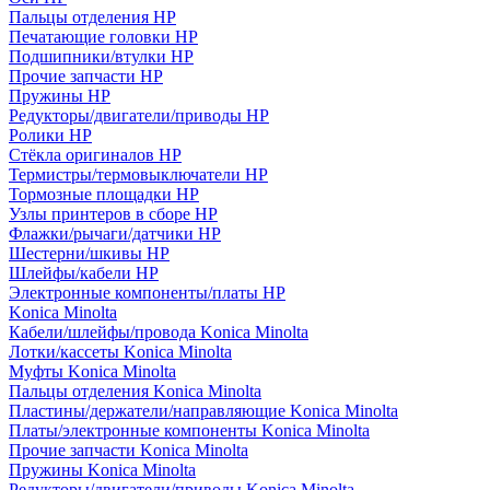
Пальцы отделения HP
Печатающие головки HP
Подшипники/втулки HP
Прочие запчасти HP
Пружины HP
Редукторы/двигатели/приводы HP
Ролики HP
Стёкла оригиналов HP
Термистры/термовыключатели HP
Тормозные площадки HP
Узлы принтеров в сборе HP
Флажки/рычаги/датчики HP
Шестерни/шкивы HP
Шлейфы/кабели HP
Электронные компоненты/платы HP
Konica Minolta
Кабели/шлейфы/провода Konica Minolta
Лотки/кассеты Konica Minolta
Муфты Konica Minolta
Пальцы отделения Konica Minolta
Пластины/держатели/направляющие Konica Minolta
Платы/электронные компоненты Konica Minolta
Прочие запчасти Konica Minolta
Пружины Konica Minolta
Редукторы/двигатели/приводы Konica Minolta