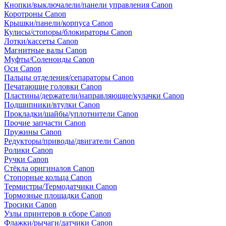
Кнопки/выключалели/панели управления Canon
Коротроны Canon
Крышки/панели/корпуса Canon
Кулисы/стопоры/блокираторы Canon
Лотки/кассеты Canon
Магнитные валы Canon
Муфты/Соленоиды Canon
Оси Canon
Пальцы отделения/сепараторы Canon
Печатающие головки Canon
Пластины/держатели/направляющие/кулачки Canon
Подшипники/втулки Canon
Прокладки/шайбы/уплотнители Canon
Прочие запчасти Canon
Пружины Canon
Редукторы/приводы/двигатели Canon
Ролики Canon
Ручки Canon
Стёкла оригиналов Canon
Стопорные кольца Canon
Термистры/Термодатчики Canon
Тормозные площадки Canon
Тросики Canon
Узлы принтеров в сборе Canon
Флажки/рычаги/датчики Canon