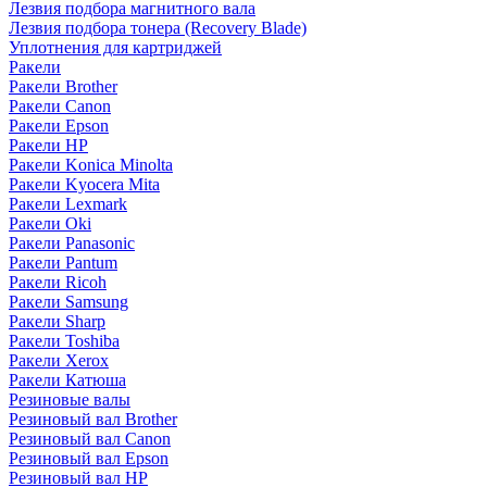
Лезвия подбора магнитного вала
Лезвия подбора тонера (Recovery Blade)
Уплотнения для картриджей
Ракели
Ракели Brother
Ракели Canon
Ракели Epson
Ракели HP
Ракели Konica Minolta
Ракели Kyocera Mita
Ракели Lexmark
Ракели Oki
Ракели Panasonic
Ракели Pantum
Ракели Ricoh
Ракели Samsung
Ракели Sharp
Ракели Toshiba
Ракели Xerox
Ракели Катюша
Резиновые валы
Резиновый вал Brother
Резиновый вал Canon
Резиновый вал Epson
Резиновый вал HP