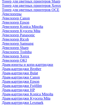
Тонер для цветных принтеров Sharp
Тонер для цветных принтеров Xerox
Тонер для цветных принтеров OCE
Девелоперы
Девелопер Canon
Девелопер Epson
Девелопер Konica Minolta
Девелопер Kyocera Mita
Девелопер Panasonic
Девелопер Ricoh
Девелопер Samsung
Девелопер Sharp
Девелопер Toshiba
Девелопер Xerox
Девелопер OKI
Драм-юниты и копи-картриджи
Драм-картриджи Brother
Драм-картриджи Bulat
Драм-картриджи Canon
Драм-картриджи Epson
Драм-картриджи Fujifilm
Драм-картриджи HP
Драм-картриджи Konica Minolta
Драм-картриджи Kyocera Mita
Драм-картриджи Lexmark