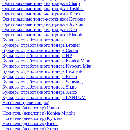
Оригинальные тонер-картриджи Sharp
Оригинальные тонер-картриджи Toshiba
Оригинальные тонер-картриджи Xerox
Оригинальные тонер-картриджи Катюша
Оригинальные тонер-картриджи Avision
Оригинальные тонер-картриджи Deli
Оригинальные тонер-картриджи Sindoh
Бункеры отработанного тонера
Бункеры отработанного тонера Brother
Бункеры отработанного тонера Canon
Бункеры отработанного тонера HP
Бункеры отработанного тонера Konica Minolta
Бункеры отработанного тонера Kyocera Mita
Бункеры отработанного тонера Lexmark
Бункеры отработанного тонера Ricoh
Бункеры отработанного тонера Samsung
Бункеры отработанного тонера Sharp
Бункеры отработанного тонера Xerox
Бункеры отработанного тонера PANTUM
Носители (девелоперы)
Носитель (девелопер) Canon
Носитель (девелопер) Konica Minolta
Носитель (девелопер) Kyocera
Носитель (девелопер) Ricoh
Носитель (девелопер) Xerox