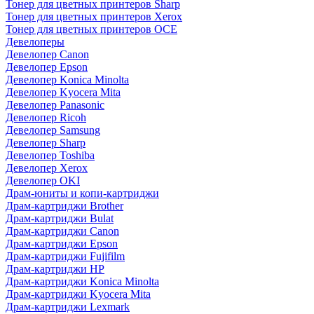
Тонер для цветных принтеров Sharp
Тонер для цветных принтеров Xerox
Тонер для цветных принтеров OCE
Девелоперы
Девелопер Canon
Девелопер Epson
Девелопер Konica Minolta
Девелопер Kyocera Mita
Девелопер Panasonic
Девелопер Ricoh
Девелопер Samsung
Девелопер Sharp
Девелопер Toshiba
Девелопер Xerox
Девелопер OKI
Драм-юниты и копи-картриджи
Драм-картриджи Brother
Драм-картриджи Bulat
Драм-картриджи Canon
Драм-картриджи Epson
Драм-картриджи Fujifilm
Драм-картриджи HP
Драм-картриджи Konica Minolta
Драм-картриджи Kyocera Mita
Драм-картриджи Lexmark