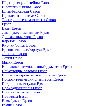
Шарниры/кронштейны Canon
Шестерни/шкивы Canon
Шлейфы/Кабели Canon
Щетки/антистатики Canon
Электронные компоненты Canon
Epson
Валы Epson
Дамперы/увлажнители Epson
Двигатели/моторы Epson
Каретки Epson
Кнопки/ручки Epson
Крышки/панели/корпуса Epson
Линейки Epson
Лотки Epson
Маски Epson
Направляющие/пластины/держатели Epson
Печатающие головки Epson
Платы/электронные компоненты Epson
Поглотители чернил/памперсы Epson
Подшипники/втулки Epson
Прокладки/шайбы Epson
Прочие запчасти Epson
Пружины Epson
Рамы/рамки Epson
Ремни Epson