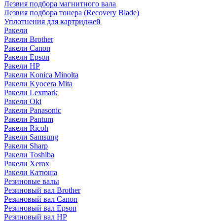
Лезвия подбора магнитного вала
Лезвия подбора тонера (Recovery Blade)
Уплотнения для картриджей
Ракели
Ракели Brother
Ракели Canon
Ракели Epson
Ракели HP
Ракели Konica Minolta
Ракели Kyocera Mita
Ракели Lexmark
Ракели Oki
Ракели Panasonic
Ракели Pantum
Ракели Ricoh
Ракели Samsung
Ракели Sharp
Ракели Toshiba
Ракели Xerox
Ракели Катюша
Резиновые валы
Резиновый вал Brother
Резиновый вал Canon
Резиновый вал Epson
Резиновый вал HP