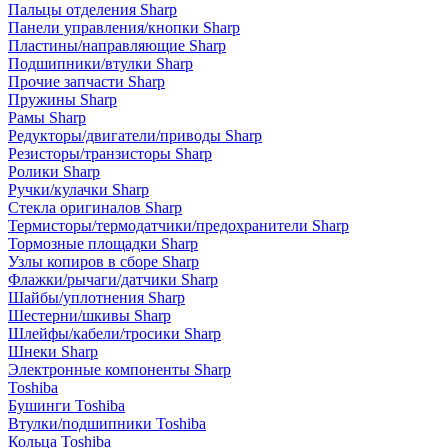
Пальцы отделения Sharp
Панели управления/кнопки Sharp
Пластины/направляющие Sharp
Подшипники/втулки Sharp
Прочие запчасти Sharp
Пружины Sharp
Рамы Sharp
Редукторы/двигатели/приводы Sharp
Резисторы/транзисторы Sharp
Ролики Sharp
Ручки/кулачки Sharp
Стекла оригиналов Sharp
Термисторы/термодатчики/предохранители Sharp
Тормозные площадки Sharp
Узлы копиров в сборе Sharp
Флажки/рычаги/датчики Sharp
Шайбы/уплотнения Sharp
Шестерни/шкивы Sharp
Шлейфы/кабели/тросики Sharp
Шнеки Sharp
Электронные компоненты Sharp
Toshiba
Бушинги Toshiba
Втулки/подшипники Toshiba
Кольца Toshiba