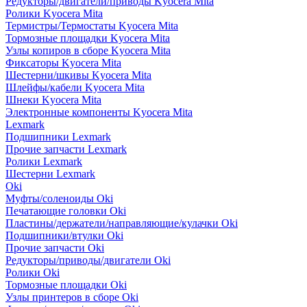
Редукторы/двигатели/приводы Kyocera Mita
Ролики Kyocera Mita
Термистры/Термостаты Kyocera Mita
Тормозные площадки Kyocera Mita
Узлы копиров в сборе Kyocera Mita
Фиксаторы Kyocera Mita
Шестерни/шкивы Kyocera Mita
Шлейфы/кабели Kyocera Mita
Шнеки Kyocera Mita
Электронные компоненты Kyocera Mita
Lexmark
Подшипники Lexmark
Прочие запчасти Lexmark
Ролики Lexmark
Шестерни Lexmark
Oki
Муфты/соленоиды Oki
Печатающие головки Oki
Пластины/держатели/направляющие/кулачки Oki
Подшипники/втулки Oki
Прочие запчасти Oki
Редукторы/приводы/двигатели Oki
Ролики Oki
Тормозные площадки Oki
Узлы принтеров в сборе Oki