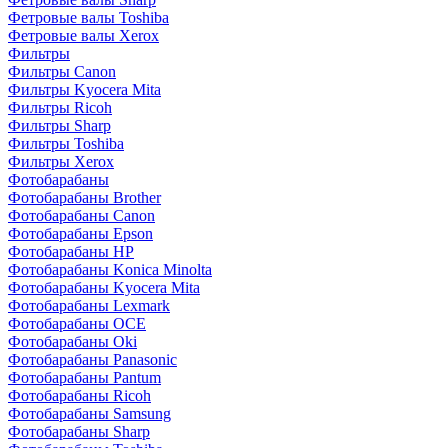
Фетровые валы Toshiba
Фетровые валы Xerox
Фильтры
Фильтры Canon
Фильтры Kyocera Mita
Фильтры Ricoh
Фильтры Sharp
Фильтры Toshiba
Фильтры Xerox
Фотобарабаны
Фотобарабаны Brother
Фотобарабаны Canon
Фотобарабаны Epson
Фотобарабаны HP
Фотобарабаны Konica Minolta
Фотобарабаны Kyocera Mita
Фотобарабаны Lexmark
Фотобарабаны OCE
Фотобарабаны Oki
Фотобарабаны Panasonic
Фотобарабаны Pantum
Фотобарабаны Ricoh
Фотобарабаны Samsung
Фотобарабаны Sharp