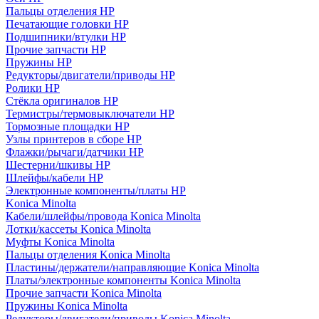
Пальцы отделения HP
Печатающие головки HP
Подшипники/втулки HP
Прочие запчасти HP
Пружины HP
Редукторы/двигатели/приводы HP
Ролики HP
Стёкла оригиналов HP
Термистры/термовыключатели HP
Тормозные площадки HP
Узлы принтеров в сборе HP
Флажки/рычаги/датчики HP
Шестерни/шкивы HP
Шлейфы/кабели HP
Электронные компоненты/платы HP
Konica Minolta
Кабели/шлейфы/провода Konica Minolta
Лотки/кассеты Konica Minolta
Муфты Konica Minolta
Пальцы отделения Konica Minolta
Пластины/держатели/направляющие Konica Minolta
Платы/электронные компоненты Konica Minolta
Прочие запчасти Konica Minolta
Пружины Konica Minolta
Редукторы/двигатели/приводы Konica Minolta