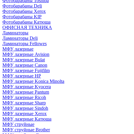
Фотобарабаны Toshiba
Фотобарабаны Deli
Фотобарабаны Xerox
Фотобарабаны KIP
Фотобарабаны Катюша
ОФИСНАЯ ТЕХНИКА
Ламинаторы
Ламинаторы Deli
Ламинаторы Fellowes
МФУ лазерные
МФУ лазерные Avision
МФУ лазерные Bulat
МФУ лазерные Canon
МФУ лазерные Fujifilm
МФУ лазерные HP
МФУ лазерные Konica Minolta
МФУ лазерные Kyocera
МФУ лазерные Pantum
МФУ лазерные Ricoh
МФУ лазерные Sharp
МФУ лазерные Sindoh
МФУ лазерные Xerox
МФУ лазерные Катюша
МФУ струйные
МФУ струйные Brother