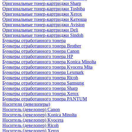
Оригинальные тонер-картриджи Sharp
Оригинальные тонер-картриджи Toshiba
Оригинальные тонер-картриджи Xerox
Оригинальные тонер-картриджи Катюша
Оригинальные тонер-картриджи Avision
Оригинальные тонер-картриджи Deli
Оригинальные тонер-картриджи Sindoh
Бункеры отработанного тонера
Бункеры отработанного тонера Brother
Бункеры отработанного тонера Canon
Бункеры отработанного тонера HP
Бункеры отработанного тонера Konica Minolta
Бункеры отработанного тонера Kyocera Mita
Бункеры отработанного тонера Lexmark
Бункеры отработанного тонера Ricoh
Бункеры отработанного тонера Samsung
Бункеры отработанного тонера Sharp
Бункеры отработанного тонера Xerox
Бункеры отработанного тонера PANTUM
Носители (девелоперы)
Носитель (девелопер) Canon
Носитель (девелопер) Konica Minolta
Носитель (девелопер) Kyocera
Носитель (девелопер) Ricoh
Носитель (девелопер) Xerox