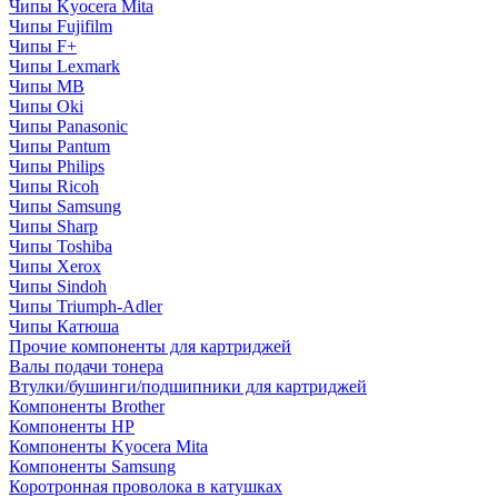
Чипы Kyocera Mita
Чипы Fujifilm
Чипы F+
Чипы Lexmark
Чипы MB
Чипы Oki
Чипы Panasonic
Чипы Pantum
Чипы Philips
Чипы Ricoh
Чипы Samsung
Чипы Sharp
Чипы Toshiba
Чипы Xerox
Чипы Sindoh
Чипы Triumph-Adler
Чипы Катюша
Прочие компоненты для картриджей
Валы подачи тонера
Втулки/бушинги/подшипники для картриджей
Компоненты Brother
Компоненты HP
Компоненты Kyocera Mita
Компоненты Samsung
Коротронная проволока в катушках