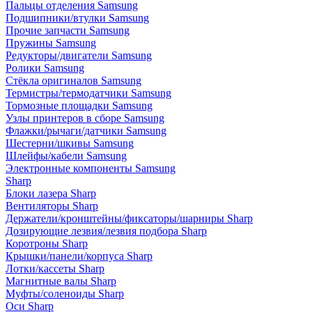
Пальцы отделения Samsung
Подшипники/втулки Samsung
Прочие запчасти Samsung
Пружины Samsung
Редукторы/двигатели Samsung
Ролики Samsung
Стёкла оригиналов Samsung
Термистры/термодатчики Samsung
Тормозные площадки Samsung
Узлы принтеров в сборе Samsung
Флажки/рычаги/датчики Samsung
Шестерни/шкивы Samsung
Шлейфы/кабели Samsung
Электронные компоненты Samsung
Sharp
Блоки лазера Sharp
Вентиляторы Sharp
Держатели/кронштейны/фиксаторы/шарниры Sharp
Дозирующие лезвия/лезвия подбора Sharp
Коротроны Sharp
Крышки/панели/корпуса Sharp
Лотки/кассеты Sharp
Магнитные валы Sharp
Муфты/соленоиды Sharp
Оси Sharp