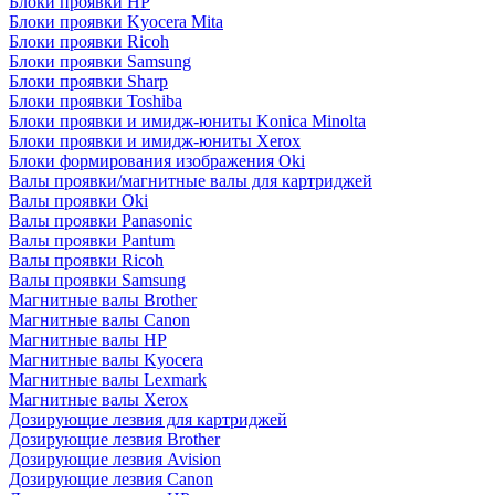
Блоки проявки HP
Блоки проявки Kyocera Mita
Блоки проявки Ricoh
Блоки проявки Samsung
Блоки проявки Sharp
Блоки проявки Toshiba
Блоки проявки и имидж-юниты Konica Minolta
Блоки проявки и имидж-юниты Xerox
Блоки формирования изображения Oki
Валы проявки/магнитные валы для картриджей
Валы проявки Oki
Валы проявки Panasonic
Валы проявки Pantum
Валы проявки Ricoh
Валы проявки Samsung
Магнитные валы Brother
Магнитные валы Canon
Магнитные валы HP
Магнитные валы Kyocera
Магнитные валы Lexmark
Магнитные валы Xerox
Дозирующие лезвия для картриджей
Дозирующие лезвия Brother
Дозирующие лезвия Avision
Дозирующие лезвия Canon