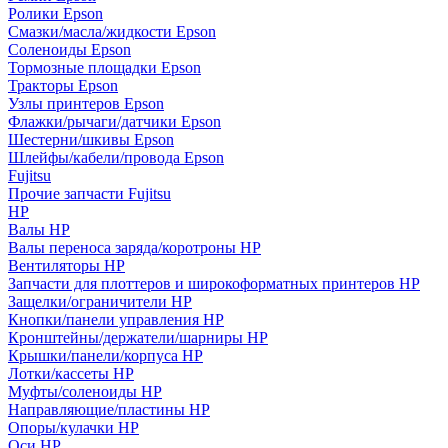
Ролики Epson
Смазки/масла/жидкости Epson
Соленоиды Epson
Тормозные площадки Epson
Тракторы Epson
Узлы принтеров Epson
Флажки/рычаги/датчики Epson
Шестерни/шкивы Epson
Шлейфы/кабели/провода Epson
Fujitsu
Прочие запчасти Fujitsu
HP
Валы HP
Валы переноса заряда/коротроны HP
Вентиляторы HP
Запчасти для плоттеров и широкоформатных принтеров HP
Защелки/ограничители HP
Кнопки/панели управления HP
Кронштейны/держатели/шарниры HP
Крышки/панели/корпуса HP
Лотки/кассеты HP
Муфты/соленоиды HP
Направляющие/пластины HP
Опоры/кулачки HP
Оси HP