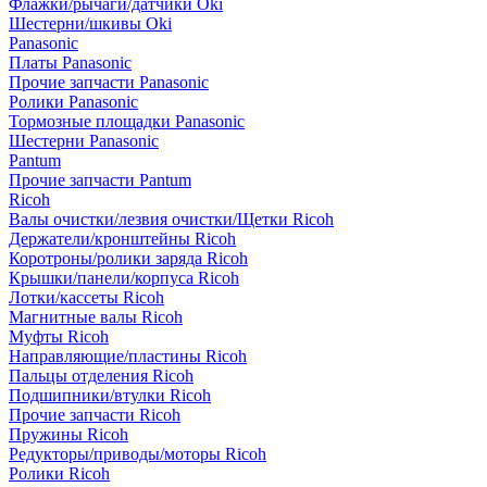
Флажки/рычаги/датчики Oki
Шестерни/шкивы Oki
Panasonic
Платы Panasonic
Прочие запчасти Panasonic
Ролики Panasonic
Тормозные площадки Panasonic
Шестерни Panasonic
Pantum
Прочие запчасти Pantum
Ricoh
Валы очистки/лезвия очистки/Щетки Ricoh
Держатели/кронштейны Ricoh
Коротроны/ролики заряда Ricoh
Крышки/панели/корпуса Ricoh
Лотки/кассеты Ricoh
Магнитные валы Ricoh
Муфты Ricoh
Направляющие/пластины Ricoh
Пальцы отделения Ricoh
Подшипники/втулки Ricoh
Прочие запчасти Ricoh
Пружины Ricoh
Редукторы/приводы/моторы Ricoh
Ролики Ricoh