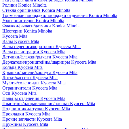
Ролики Konica Minolta
Стекла оригиналов Konica Minolta
Тормозные площадки/площадки отделения Konica Minolta
Узлы принтеров Konica Minolta
Флажки/рычаги/датчики Konica Minolta
Шестерни Konica Minolta
Kyocera Mita
Валы Kyocera Mita
Валы переноса/коротроны Kyocera Mita
Валы регистрации Kyocera Mita
Датчики/флажки/рычаги Kyocera Mita
Держатели/кронштейны/шарниры Kyocera Mita
Кольца Kyocera Mita
Крышки/панели/корпуса Kyocera Mita
Лотки/кассеты Kyocera Mita
Муфты/соленоиды Kyocera Mita
Ограничители Kyocera Mita
Оси Kyocera Mita
Пальцы отделения Kyocera Mita
Пластины/направляющие/пленки Kyocera Mita
Подшипники/втулки Kyocera Mita
Прокладки Kyocera Mita
Прочие запчасти Kyocera Mita
Пружины Kyocera Mita