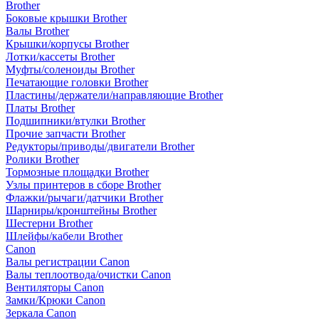
Brother
Боковые крышки Brother
Валы Brother
Крышки/корпусы Brother
Лотки/кассеты Brother
Муфты/соленоиды Brother
Печатающие головки Brother
Пластины/держатели/направляющие Brother
Платы Brother
Подшипники/втулки Brother
Прочие запчасти Brother
Редукторы/приводы/двигатели Brother
Ролики Brother
Тормозные площадки Brother
Узлы принтеров в сборе Brother
Флажки/рычаги/датчики Brother
Шарниры/кронштейны Brother
Шестерни Brother
Шлейфы/кабели Brother
Canon
Валы регистрации Canon
Валы теплоотвода/очистки Canon
Вентиляторы Canon
Замки/Крюки Canon
Зеркала Canon