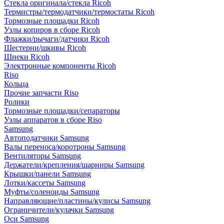
Стекла оригинала/стекла Ricoh
Термистры/термодатчики/термостаты Ricoh
Тормозные площадки Ricoh
Узлы копиров в сборе Ricoh
Флажки/рычаги/датчики Ricoh
Шестерни/шкивы Ricoh
Шнеки Ricoh
Электронные компоненты Ricoh
Riso
Кольца
Прочие запчасти Riso
Ролики
Тормозные площадки/сепараторы
Узлы аппаратов в сборе Riso
Samsung
Автоподатчики Samsung
Валы переноса/коротроны Samsung
Вентиляторы Samsung
Держатели/крепления/шарниры Samsung
Крышки/панели Samsung
Лотки/кассеты Samsung
Муфты/соленоиды Samsung
Направляющие/пластины/кулисы Samsung
Ограничители/кулачки Samsung
Оси Samsung