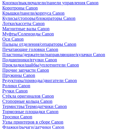
Кнопки/выключалели/панели управления Canon
Коротроны Canon
Крышки/панели/корпуса Canon
Кулисы/стопоры/блокираторы Canon
Лотки/кассеты Canon
Магнитные валы Canon
Муфты/Соленоиды Canon
Оси Canon
Пальцы отделения/сепараторы Canon
Печатающие головки Canon
Пластины/держатели/направляющие/кулачки Canon
Подшипники/втулки Canon
Прокладки/шайбы/уплотнители Canon
Прочие запчасти Canon
Пружины Canon
Редукторы/приводы/двигатели Canon
Ролики Canon
Ручки Canon
Стёкла оригиналов Canon
Стопорные кольца Canon
Термистры/Термодатчики Canon
Тормозные площадки Canon
Тросики Canon
Узлы принтеров в сборе Canon
Флажки/рычаги/датчики Canon