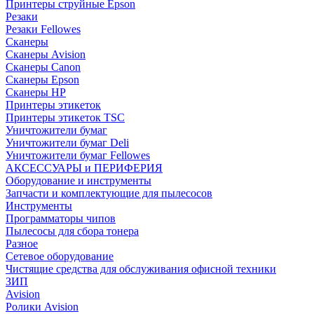
Принтеры струйные Epson
Резаки
Резаки Fellowes
Сканеры
Сканеры Avision
Сканеры Canon
Сканеры Epson
Сканеры HP
Принтеры этикеток
Принтеры этикеток TSC
Уничтожители бумаг
Уничтожители бумаг Deli
Уничтожители бумаг Fellowes
АКСЕССУАРЫ и ПЕРИФЕРИЯ
Оборудование и инструменты
Запчасти и комплектующие для пылесосов
Инструменты
Программаторы чипов
Пылесосы для сбора тонера
Разное
Сетевое оборудование
Чистящие средства для обслуживания офисной техники
ЗИП
Avision
Ролики Avision