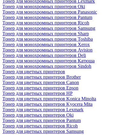
Тонер для монохромных принтеров Lexmark
Тонер для монохромных принтеров Oki
Тонер для монохромных принтеров Panasonic
Тонер для монохромных принтеров Pantum
Тонер для монохромных принтеров Ricoh
Тонер для монохромных принтеров Samsung
Тонер для монохромных принтеров Sharp
Тонер для монохромных принтеров Toshiba
Тонер для монохромных принтеров Xerox
Тонер для монохромных принтеров Avision
Тонер для монохромных принтеров Deli
Тонер для монохромных принтеров Катюша
Тонер для монохромных принтеров Sindoh
Тонер для цветных принтеров
Тонер для цветных принтеров Brother
Тонер для цветных принтеров Canon
Тонер для цветных принтеров Epson
Тонер для цветных принтеров HP
Тонер для цветных принтеров Konica Minolta
Тонер для цветных принтеров Kyocera Mita
Тонер для цветных принтеров Lexmark
Тонер для цветных принтеров Oki
Тонер для цветных принтеров Pantum
Тонер для цветных принтеров Ricoh
Тонер для цветных принтеров Samsung