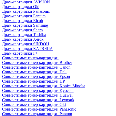
Драм-картриджи AVISION
Драм-картриджи Oki
Драм-картриджи Panasonic
Драм-картриджи Pantum
Драм-картриджи Ricoh
Драм-картриджи Samsung
Драм-картриджи Sharp
Драм-картриджи Toshiba
Драм-картриджи Xerox
Драм-картриджи SINDOH
Драм-картриджи КАТЮША
Драм-картриджи F+
Совместимые тонер-картриджи
Совместимые тонер-картриджи Brother
Совместимые тонер-картриджи Canon
Совместимые тонер-картриджи Deli
Совместимые тонер-картриджи Epson
Совместимые тонер-картриджи HP
Совместимые тонер-картриджи Konica Minolta
Совместимые тонер-картриджи Kyocera
Совместимые тонер-картриджи Huawei
Совместимые тонер-картриджи Lexmark
Совместимые тонер-картриджи Oki
Совместимые тонер-картриджи Panasonic
Совместимые тонер-картриджи Pantum