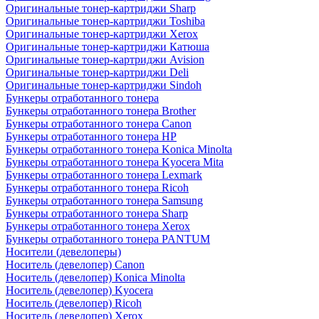
Оригинальные тонер-картриджи Sharp
Оригинальные тонер-картриджи Toshiba
Оригинальные тонер-картриджи Xerox
Оригинальные тонер-картриджи Катюша
Оригинальные тонер-картриджи Avision
Оригинальные тонер-картриджи Deli
Оригинальные тонер-картриджи Sindoh
Бункеры отработанного тонера
Бункеры отработанного тонера Brother
Бункеры отработанного тонера Canon
Бункеры отработанного тонера HP
Бункеры отработанного тонера Konica Minolta
Бункеры отработанного тонера Kyocera Mita
Бункеры отработанного тонера Lexmark
Бункеры отработанного тонера Ricoh
Бункеры отработанного тонера Samsung
Бункеры отработанного тонера Sharp
Бункеры отработанного тонера Xerox
Бункеры отработанного тонера PANTUM
Носители (девелоперы)
Носитель (девелопер) Canon
Носитель (девелопер) Konica Minolta
Носитель (девелопер) Kyocera
Носитель (девелопер) Ricoh
Носитель (девелопер) Xerox