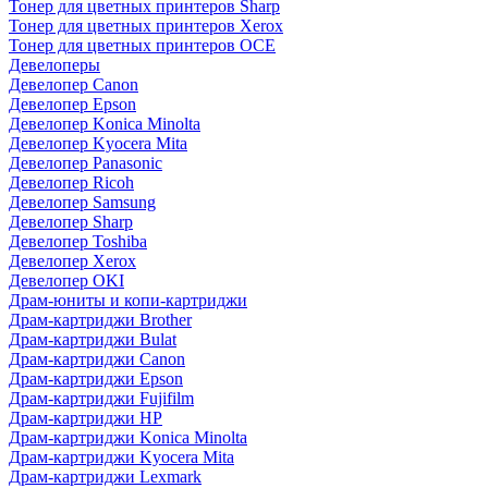
Тонер для цветных принтеров Sharp
Тонер для цветных принтеров Xerox
Тонер для цветных принтеров OCE
Девелоперы
Девелопер Canon
Девелопер Epson
Девелопер Konica Minolta
Девелопер Kyocera Mita
Девелопер Panasonic
Девелопер Ricoh
Девелопер Samsung
Девелопер Sharp
Девелопер Toshiba
Девелопер Xerox
Девелопер OKI
Драм-юниты и копи-картриджи
Драм-картриджи Brother
Драм-картриджи Bulat
Драм-картриджи Canon
Драм-картриджи Epson
Драм-картриджи Fujifilm
Драм-картриджи HP
Драм-картриджи Konica Minolta
Драм-картриджи Kyocera Mita
Драм-картриджи Lexmark