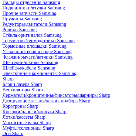
Пальцы отделения Samsung
Подшипники/втулки Samsung
Прочие запчасти Samsung
Пружины Samsung
Редукторы/двигатели Samsung
Ролики Samsung
Стёкла оригиналов Samsung
Термистры/термодатчики Samsung
Тормозные площадки Samsung
Узлы принтеров в сборе Samsung
Флажки/рычаги/датчики Samsung
Шестерни/шкивы Samsung
Шлейфы/кабели Samsung
Электронные компоненты Samsung
Sharp
Блоки лазера Sharp
Вентиляторы Sharp
Держатели/кронштейны/фиксаторы/шарниры Sharp
Дозирующие лезвия/лезвия подбора Sharp
Коротроны Sharp
Крышки/панели/корпуса Sharp
Лотки/кассеты Sharp
Магнитные валы Sharp
Муфты/соленоиды Sharp
Оси Sharp