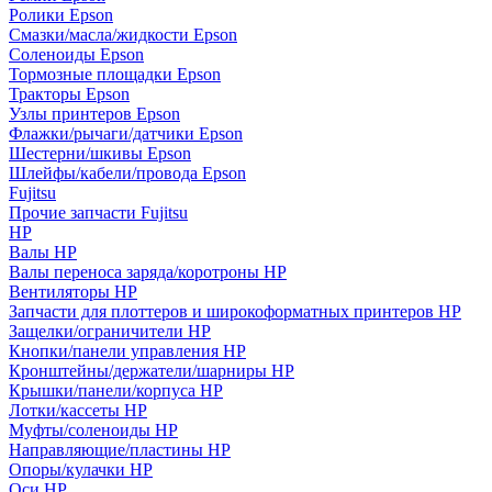
Ролики Epson
Смазки/масла/жидкости Epson
Соленоиды Epson
Тормозные площадки Epson
Тракторы Epson
Узлы принтеров Epson
Флажки/рычаги/датчики Epson
Шестерни/шкивы Epson
Шлейфы/кабели/провода Epson
Fujitsu
Прочие запчасти Fujitsu
HP
Валы HP
Валы переноса заряда/коротроны HP
Вентиляторы HP
Запчасти для плоттеров и широкоформатных принтеров HP
Защелки/ограничители HP
Кнопки/панели управления HP
Кронштейны/держатели/шарниры HP
Крышки/панели/корпуса HP
Лотки/кассеты HP
Муфты/соленоиды HP
Направляющие/пластины HP
Опоры/кулачки HP
Оси HP