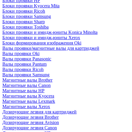
Блоки проявки HP
Блоки проявки Kyocera Mita
Блоки проявки Ricoh
Блоки проявки Samsung
Блоки проявки Sharp
Блоки проявки Toshiba
Блоки проявки и имидж-юниты Konica Minolta
Блоки проявки и имидж-юниты Xerox
Блоки формирования изображения Oki
Валы проявки/магнитные валы для картриджей
Валы проявки Oki
Валы проявки Panasonic
Валы проявки Pantum
Валы проявки Ricoh
Валы проявки Samsung
Магнитные валы Brother
Магнитные валы Canon
Магнитные валы HP
Магнитные валы Kyocera
Магнитные валы Lexmark
Магнитные валы Xerox
Дозирующие лезвия для картриджей
Дозирующие лезвия Brother
Дозирующие лезвия Avision
Дозирующие лезвия Canon