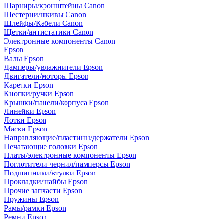
Шарниры/кронштейны Canon
Шестерни/шкивы Canon
Шлейфы/Кабели Canon
Щетки/антистатики Canon
Электронные компоненты Canon
Epson
Валы Epson
Дамперы/увлажнители Epson
Двигатели/моторы Epson
Каретки Epson
Кнопки/ручки Epson
Крышки/панели/корпуса Epson
Линейки Epson
Лотки Epson
Маски Epson
Направляющие/пластины/держатели Epson
Печатающие головки Epson
Платы/электронные компоненты Epson
Поглотители чернил/памперсы Epson
Подшипники/втулки Epson
Прокладки/шайбы Epson
Прочие запчасти Epson
Пружины Epson
Рамы/рамки Epson
Ремни Epson