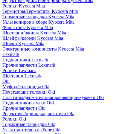
Редукторы/двигатели/приводы Kyocera Mita
Ролики Kyocera Mita
Термистры/Термостаты Kyocera Mita
Тормозные площадки Kyocera Mita
Узлы копиров в сборе Kyocera Mita
Фиксаторы Kyocera Mita
Шестерни/шкивы Kyocera Mita
Шлейфы/кабели Kyocera Mita
Шнеки Kyocera Mita
Электронные компоненты Kyocera Mita
Lexmark
Подшипники Lexmark
Прочие запчасти Lexmark
Ролики Lexmark
Шестерни Lexmark
Oki
Муфты/соленоиды Oki
Печатающие головки Oki
Пластины/держатели/направляющие/кулачки Oki
Подшипники/втулки Oki
Прочие запчасти Oki
Редукторы/приводы/двигатели Oki
Ролики Oki
Тормозные площадки Oki
Узлы принтеров в сборе Oki