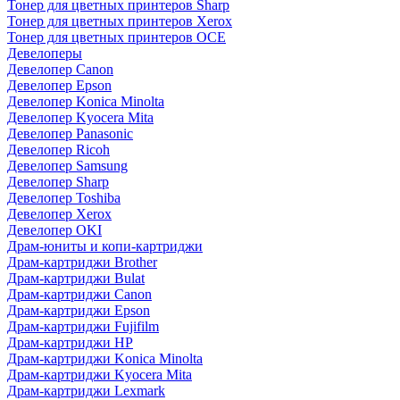
Тонер для цветных принтеров Sharp
Тонер для цветных принтеров Xerox
Тонер для цветных принтеров OCE
Девелоперы
Девелопер Canon
Девелопер Epson
Девелопер Konica Minolta
Девелопер Kyocera Mita
Девелопер Panasonic
Девелопер Ricoh
Девелопер Samsung
Девелопер Sharp
Девелопер Toshiba
Девелопер Xerox
Девелопер OKI
Драм-юниты и копи-картриджи
Драм-картриджи Brother
Драм-картриджи Bulat
Драм-картриджи Canon
Драм-картриджи Epson
Драм-картриджи Fujifilm
Драм-картриджи HP
Драм-картриджи Konica Minolta
Драм-картриджи Kyocera Mita
Драм-картриджи Lexmark