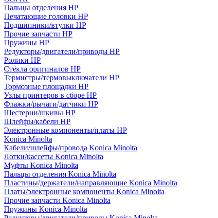
Пальцы отделения HP
Печатающие головки HP
Подшипники/втулки HP
Прочие запчасти HP
Пружины HP
Редукторы/двигатели/приводы HP
Ролики HP
Стёкла оригиналов HP
Термистры/термовыключатели HP
Тормозные площадки HP
Узлы принтеров в сборе HP
Флажки/рычаги/датчики HP
Шестерни/шкивы HP
Шлейфы/кабели HP
Электронные компоненты/платы HP
Konica Minolta
Кабели/шлейфы/провода Konica Minolta
Лотки/кассеты Konica Minolta
Муфты Konica Minolta
Пальцы отделения Konica Minolta
Пластины/держатели/направляющие Konica Minolta
Платы/электронные компоненты Konica Minolta
Прочие запчасти Konica Minolta
Пружины Konica Minolta
Редукторы/двигатели/приводы Konica Minolta