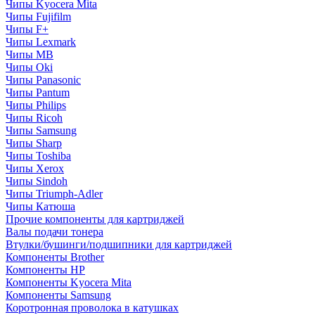
Чипы Kyocera Mita
Чипы Fujifilm
Чипы F+
Чипы Lexmark
Чипы MB
Чипы Oki
Чипы Panasonic
Чипы Pantum
Чипы Philips
Чипы Ricoh
Чипы Samsung
Чипы Sharp
Чипы Toshiba
Чипы Xerox
Чипы Sindoh
Чипы Triumph-Adler
Чипы Катюша
Прочие компоненты для картриджей
Валы подачи тонера
Втулки/бушинги/подшипники для картриджей
Компоненты Brother
Компоненты HP
Компоненты Kyocera Mita
Компоненты Samsung
Коротронная проволока в катушках