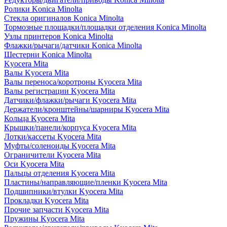
Ролики Konica Minolta
Стекла оригиналов Konica Minolta
Тормозные площадки/площадки отделения Konica Minolta
Узлы принтеров Konica Minolta
Флажки/рычаги/датчики Konica Minolta
Шестерни Konica Minolta
Kyocera Mita
Валы Kyocera Mita
Валы переноса/коротроны Kyocera Mita
Валы регистрации Kyocera Mita
Датчики/флажки/рычаги Kyocera Mita
Держатели/кронштейны/шарниры Kyocera Mita
Кольца Kyocera Mita
Крышки/панели/корпуса Kyocera Mita
Лотки/кассеты Kyocera Mita
Муфты/соленоиды Kyocera Mita
Ограничители Kyocera Mita
Оси Kyocera Mita
Пальцы отделения Kyocera Mita
Пластины/направляющие/пленки Kyocera Mita
Подшипники/втулки Kyocera Mita
Прокладки Kyocera Mita
Прочие запчасти Kyocera Mita
Пружины Kyocera Mita