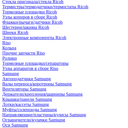
Стекла оригинала/стекла Ricoh
Термистры/термодатчики/термостаты Ricoh
Тормозные площадки Ricoh
Узлы копиров в сборе Ricoh
Флажки/рычаги/датчики Ricoh
Шестерни/шкивы Ricoh
Шнеки Ricoh
Электронные компоненты Ricoh
Riso
Кольца
Прочие запчасти Riso
Ролики
Тормозные площадки/сепараторы
Узлы аппаратов в сборе Riso
Samsung
Автоподатчики Samsung
Валы переноса/коротроны Samsung
Вентиляторы Samsung
Держатели/крепления/шарниры Samsung
Крышки/панели Samsung
Лотки/кассеты Samsung
Муфты/соленоиды Samsung
Направляющие/пластины/кулисы Samsung
Ограничители/кулачки Samsung
Оси Samsung