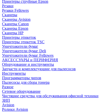
Принтеры струйные Epson
Резаки
Резаки Fellowes
Сканеры
Сканеры Avision
Сканеры Canon
Сканеры Epson
Сканеры HP
Принтеры этикеток
Принтеры этикеток TSC
Уничтожители бумаг
Уничтожители бумаг Deli
Уничтожители бумаг Fellowes
АКСЕССУАРЫ и ПЕРИФЕРИЯ
Оборудование и инструменты
Запчасти и комплектующие для пылесосов
Инструменты
Программаторы чипов
Пылесосы для сбора тонера
Разное
Сетевое оборудование
Чистящие средства для обслуживания офисной техники
ЗИП
Avision
Ролики Avision