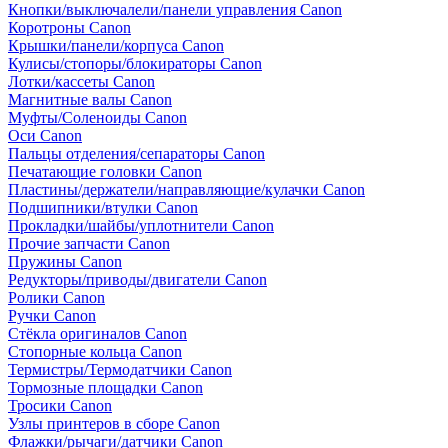
Кнопки/выключалели/панели управления Canon
Коротроны Canon
Крышки/панели/корпуса Canon
Кулисы/стопоры/блокираторы Canon
Лотки/кассеты Canon
Магнитные валы Canon
Муфты/Соленоиды Canon
Оси Canon
Пальцы отделения/сепараторы Canon
Печатающие головки Canon
Пластины/держатели/направляющие/кулачки Canon
Подшипники/втулки Canon
Прокладки/шайбы/уплотнители Canon
Прочие запчасти Canon
Пружины Canon
Редукторы/приводы/двигатели Canon
Ролики Canon
Ручки Canon
Стёкла оригиналов Canon
Стопорные кольца Canon
Термистры/Термодатчики Canon
Тормозные площадки Canon
Тросики Canon
Узлы принтеров в сборе Canon
Флажки/рычаги/датчики Canon