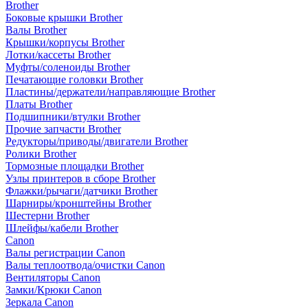
Brother
Боковые крышки Brother
Валы Brother
Крышки/корпусы Brother
Лотки/кассеты Brother
Муфты/соленоиды Brother
Печатающие головки Brother
Пластины/держатели/направляющие Brother
Платы Brother
Подшипники/втулки Brother
Прочие запчасти Brother
Редукторы/приводы/двигатели Brother
Ролики Brother
Тормозные площадки Brother
Узлы принтеров в сборе Brother
Флажки/рычаги/датчики Brother
Шарниры/кронштейны Brother
Шестерни Brother
Шлейфы/кабели Brother
Canon
Валы регистрации Canon
Валы теплоотвода/очистки Canon
Вентиляторы Canon
Замки/Крюки Canon
Зеркала Canon