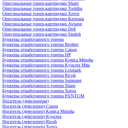
Оригинальные тонер-картриджи Sharp
Оригинальные тонер-картриджи Toshiba
Оригинальные тонер-картриджи Xerox
Оригинальные тонер-картриджи Катюша
Оригинальные тонер-картриджи Avision
Оригинальные тонер-картриджи Deli
Оригинальные тонер-картриджи Sindoh
Бункеры отработанного тонера
Бункеры отработанного тонера Brother
Бункеры отработанного тонера Canon
Бункеры отработанного тонера HP
Бункеры отработанного тонера Konica Minolta
Бункеры отработанного тонера Kyocera Mita
Бункеры отработанного тонера Lexmark
Бункеры отработанного тонера Ricoh
Бункеры отработанного тонера Samsung
Бункеры отработанного тонера Sharp
Бункеры отработанного тонера Xerox
Бункеры отработанного тонера PANTUM
Носители (девелоперы)
Носитель (девелопер) Canon
Носитель (девелопер) Konica Minolta
Носитель (девелопер) Kyocera
Носитель (девелопер) Ricoh
Носитель (девелопер) Xerox