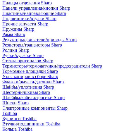
Пальцы отделения Sharp
Панели управления/кнопки Sharp
Пластины/направляющие Sharp
Подшипники/втулки Sharp
Прочие запчасти Sharp
Пружины Sharp
Рамы Sharp
Редукторы/двигатели/приводы Sharp
Резисторы/транзисторы Sharp
Ролики Sharp
Ручки/кулачки Sharp
Стекла оригиналов Sharp
Термисторы/термодатчики/предохранители Sharp
Тормозные площадки Sharp
Узлы копиров в сборе Sharp
Флажки/рычаги/датчики Sharp
Шайбы/уплотнения Sharp
Шестерни/шкивы Sharp
Шлейфы/кабели/тросики Sharp
Шнеки Sharp
Электронные компоненты Sharp
Toshiba
Бушинги Toshiba
Втулки/подшипники Toshiba
Кольца Toshiba