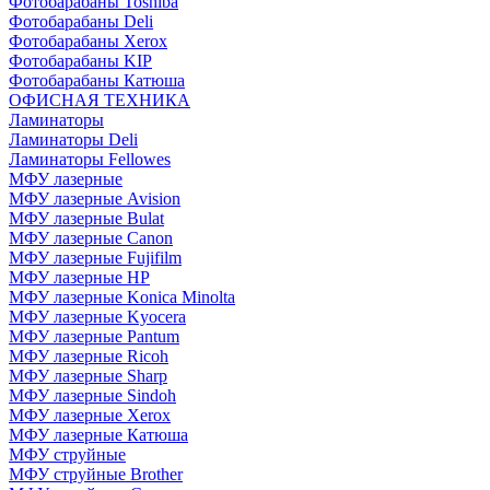
Фотобарабаны Toshiba
Фотобарабаны Deli
Фотобарабаны Xerox
Фотобарабаны KIP
Фотобарабаны Катюша
ОФИСНАЯ ТЕХНИКА
Ламинаторы
Ламинаторы Deli
Ламинаторы Fellowes
МФУ лазерные
МФУ лазерные Avision
МФУ лазерные Bulat
МФУ лазерные Canon
МФУ лазерные Fujifilm
МФУ лазерные HP
МФУ лазерные Konica Minolta
МФУ лазерные Kyocera
МФУ лазерные Pantum
МФУ лазерные Ricoh
МФУ лазерные Sharp
МФУ лазерные Sindoh
МФУ лазерные Xerox
МФУ лазерные Катюша
МФУ струйные
МФУ струйные Brother