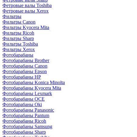
Фетровые валы Toshiba
Фетровые валы Xerox
Фильтры
Фильтры Canon
Фильтры Kyocera Mita
Фильтры Ricoh
Фильтры Sharp
Фильтры Toshiba
Фильтры Xerox
Фотобарабаны
Фотобарабаны Brother
Фотобарабаны Canon
Фотобарабаны Epson
Фотобарабаны HP
Фотобарабаны Konica Minolta
Фотобарабаны Kyocera Mita
Фотобарабаны Lexmark
Фотобарабаны OCE
Фотобарабаны Oki
Фотобарабаны Panasonic
Фотобарабаны Pantum
Фотобарабаны Ricoh
Фотобарабаны Samsung
Фотобарабаны Sharp