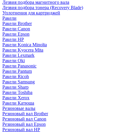
Лезвия подбора магнитного вала
Лезвия подбора тонера (Recovery Blade)
Уплотнения для картриджей
Ракели
Ракели Brother
Ракели Canon
Ракели Epson
Ракели HP
Ракели Konica Minolta
Ракели Kyocera Mita
Ракели Lexmark
Ракели Oki
Ракели Panasonic
Ракели Pantum
Ракели Ricoh
Ракели Samsung
Ракели Sharp
Ракели Toshiba
Ракели Xerox
Ракели Катюша
Резиновые валы
Резиновый вал Brother
Резиновый вал Canon
Резиновый вал Epson
Резиновый вал HP