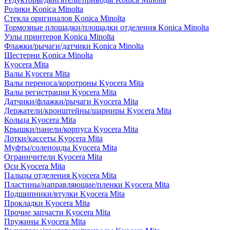
Ролики Konica Minolta
Стекла оригиналов Konica Minolta
Тормозные площадки/площадки отделения Konica Minolta
Узлы принтеров Konica Minolta
Флажки/рычаги/датчики Konica Minolta
Шестерни Konica Minolta
Kyocera Mita
Валы Kyocera Mita
Валы переноса/коротроны Kyocera Mita
Валы регистрации Kyocera Mita
Датчики/флажки/рычаги Kyocera Mita
Держатели/кронштейны/шарниры Kyocera Mita
Кольца Kyocera Mita
Крышки/панели/корпуса Kyocera Mita
Лотки/кассеты Kyocera Mita
Муфты/соленоиды Kyocera Mita
Ограничители Kyocera Mita
Оси Kyocera Mita
Пальцы отделения Kyocera Mita
Пластины/направляющие/пленки Kyocera Mita
Подшипники/втулки Kyocera Mita
Прокладки Kyocera Mita
Прочие запчасти Kyocera Mita
Пружины Kyocera Mita