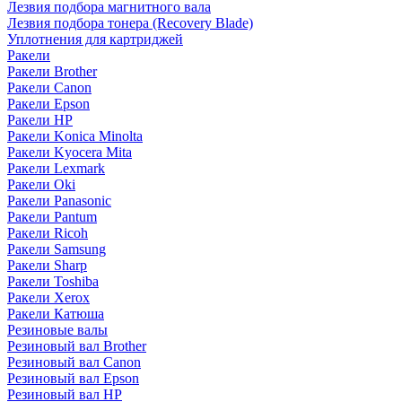
Лезвия подбора магнитного вала
Лезвия подбора тонера (Recovery Blade)
Уплотнения для картриджей
Ракели
Ракели Brother
Ракели Canon
Ракели Epson
Ракели HP
Ракели Konica Minolta
Ракели Kyocera Mita
Ракели Lexmark
Ракели Oki
Ракели Panasonic
Ракели Pantum
Ракели Ricoh
Ракели Samsung
Ракели Sharp
Ракели Toshiba
Ракели Xerox
Ракели Катюша
Резиновые валы
Резиновый вал Brother
Резиновый вал Canon
Резиновый вал Epson
Резиновый вал HP