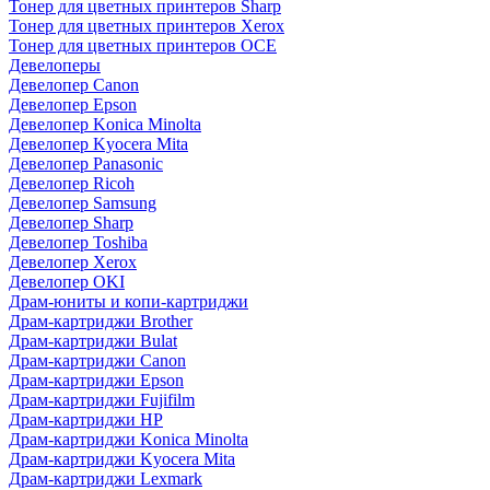
Тонер для цветных принтеров Sharp
Тонер для цветных принтеров Xerox
Тонер для цветных принтеров OCE
Девелоперы
Девелопер Canon
Девелопер Epson
Девелопер Konica Minolta
Девелопер Kyocera Mita
Девелопер Panasonic
Девелопер Ricoh
Девелопер Samsung
Девелопер Sharp
Девелопер Toshiba
Девелопер Xerox
Девелопер OKI
Драм-юниты и копи-картриджи
Драм-картриджи Brother
Драм-картриджи Bulat
Драм-картриджи Canon
Драм-картриджи Epson
Драм-картриджи Fujifilm
Драм-картриджи HP
Драм-картриджи Konica Minolta
Драм-картриджи Kyocera Mita
Драм-картриджи Lexmark