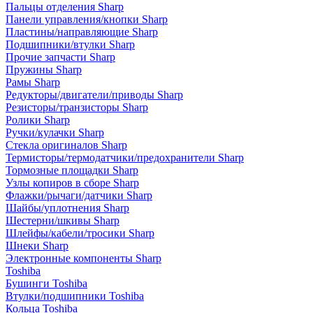
Пальцы отделения Sharp
Панели управления/кнопки Sharp
Пластины/направляющие Sharp
Подшипники/втулки Sharp
Прочие запчасти Sharp
Пружины Sharp
Рамы Sharp
Редукторы/двигатели/приводы Sharp
Резисторы/транзисторы Sharp
Ролики Sharp
Ручки/кулачки Sharp
Стекла оригиналов Sharp
Термисторы/термодатчики/предохранители Sharp
Тормозные площадки Sharp
Узлы копиров в сборе Sharp
Флажки/рычаги/датчики Sharp
Шайбы/уплотнения Sharp
Шестерни/шкивы Sharp
Шлейфы/кабели/тросики Sharp
Шнеки Sharp
Электронные компоненты Sharp
Toshiba
Бушинги Toshiba
Втулки/подшипники Toshiba
Кольца Toshiba