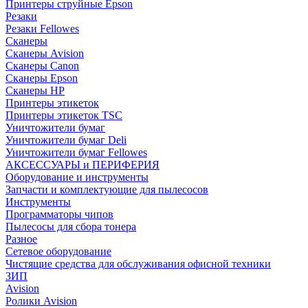
Принтеры струйные Epson
Резаки
Резаки Fellowes
Сканеры
Сканеры Avision
Сканеры Canon
Сканеры Epson
Сканеры HP
Принтеры этикеток
Принтеры этикеток TSC
Уничтожители бумаг
Уничтожители бумаг Deli
Уничтожители бумаг Fellowes
АКСЕССУАРЫ и ПЕРИФЕРИЯ
Оборудование и инструменты
Запчасти и комплектующие для пылесосов
Инструменты
Программаторы чипов
Пылесосы для сбора тонера
Разное
Сетевое оборудование
Чистящие средства для обслуживания офисной техники
ЗИП
Avision
Ролики Avision