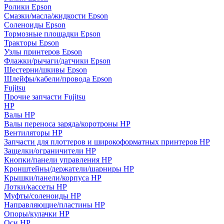
Ролики Epson
Смазки/масла/жидкости Epson
Соленоиды Epson
Тормозные площадки Epson
Тракторы Epson
Узлы принтеров Epson
Флажки/рычаги/датчики Epson
Шестерни/шкивы Epson
Шлейфы/кабели/провода Epson
Fujitsu
Прочие запчасти Fujitsu
HP
Валы HP
Валы переноса заряда/коротроны HP
Вентиляторы HP
Запчасти для плоттеров и широкоформатных принтеров HP
Защелки/ограничители HP
Кнопки/панели управления HP
Кронштейны/держатели/шарниры HP
Крышки/панели/корпуса HP
Лотки/кассеты HP
Муфты/соленоиды HP
Направляющие/пластины HP
Опоры/кулачки HP
Оси HP