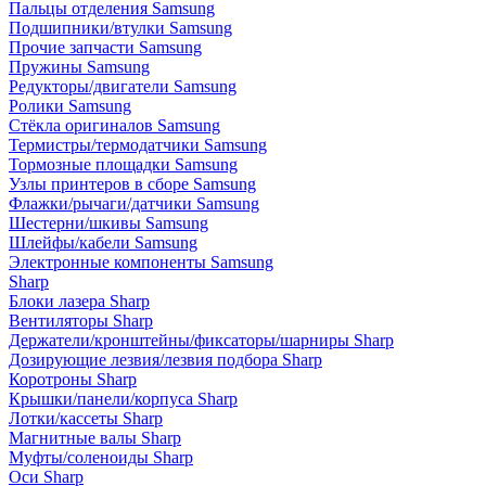
Пальцы отделения Samsung
Подшипники/втулки Samsung
Прочие запчасти Samsung
Пружины Samsung
Редукторы/двигатели Samsung
Ролики Samsung
Стёкла оригиналов Samsung
Термистры/термодатчики Samsung
Тормозные площадки Samsung
Узлы принтеров в сборе Samsung
Флажки/рычаги/датчики Samsung
Шестерни/шкивы Samsung
Шлейфы/кабели Samsung
Электронные компоненты Samsung
Sharp
Блоки лазера Sharp
Вентиляторы Sharp
Держатели/кронштейны/фиксаторы/шарниры Sharp
Дозирующие лезвия/лезвия подбора Sharp
Коротроны Sharp
Крышки/панели/корпуса Sharp
Лотки/кассеты Sharp
Магнитные валы Sharp
Муфты/соленоиды Sharp
Оси Sharp