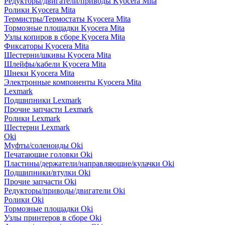
Редукторы/двигатели/приводы Kyocera Mita
Ролики Kyocera Mita
Термистры/Термостаты Kyocera Mita
Тормозные площадки Kyocera Mita
Узлы копиров в сборе Kyocera Mita
Фиксаторы Kyocera Mita
Шестерни/шкивы Kyocera Mita
Шлейфы/кабели Kyocera Mita
Шнеки Kyocera Mita
Электронные компоненты Kyocera Mita
Lexmark
Подшипники Lexmark
Прочие запчасти Lexmark
Ролики Lexmark
Шестерни Lexmark
Oki
Муфты/соленоиды Oki
Печатающие головки Oki
Пластины/держатели/направляющие/кулачки Oki
Подшипники/втулки Oki
Прочие запчасти Oki
Редукторы/приводы/двигатели Oki
Ролики Oki
Тормозные площадки Oki
Узлы принтеров в сборе Oki