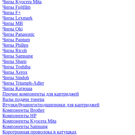
Чипы Kyocera Mita
Чипы Fujifilm
Чипы F+
Чипы Lexmark
Чипы MB
Чипы Oki
Чипы Panasonic
Чипы Pantum
Чипы Philips
Чипы Ricoh
Чипы Samsung
Чипы Sharp
Чипы Toshiba
Чипы Xerox
Чипы Sindoh
Чипы Triumph-Adler
Чипы Катюша
Прочие компоненты для картриджей
Валы подачи тонера
Втулки/бушинги/подшипники для картриджей
Компоненты Brother
Компоненты HP
Компоненты Kyocera Mita
Компоненты Samsung
Коротронная проволока в катушках