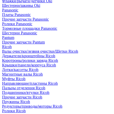
Флажки/рычаги/датчики Oki
Шестерни/шкивы Oki
Panasonic
Платы Panasonic
Прочие запчасти Panasonic
Ролики Panasonic
Тормозные площадки Panasonic
Шестерни Panasonic
Pantum
Прочие запчасти Pantum
Ricoh
Валы очистки/лезвия очистки/Щетки Ricoh
Держатели/кронштейны Ricoh
Коротроны/ролики заряда Ricoh
Крышки/панели/корпуса Ricoh
Лотки/кассеты Ricoh
Магнитные валы Ricoh
Муфты Ricoh
Направляющие/пластины Ricoh
Пальцы отделения Ricoh
Подшипники/втулки Ricoh
Прочие запчасти Ricoh
Пружины Ricoh
Редукторы/приводы/моторы Ricoh
Ролики Ricoh