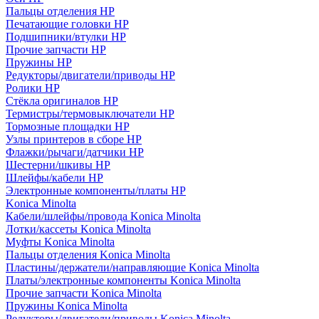
Пальцы отделения HP
Печатающие головки HP
Подшипники/втулки HP
Прочие запчасти HP
Пружины HP
Редукторы/двигатели/приводы HP
Ролики HP
Стёкла оригиналов HP
Термистры/термовыключатели HP
Тормозные площадки HP
Узлы принтеров в сборе HP
Флажки/рычаги/датчики HP
Шестерни/шкивы HP
Шлейфы/кабели HP
Электронные компоненты/платы HP
Konica Minolta
Кабели/шлейфы/провода Konica Minolta
Лотки/кассеты Konica Minolta
Муфты Konica Minolta
Пальцы отделения Konica Minolta
Пластины/держатели/направляющие Konica Minolta
Платы/электронные компоненты Konica Minolta
Прочие запчасти Konica Minolta
Пружины Konica Minolta
Редукторы/двигатели/приводы Konica Minolta