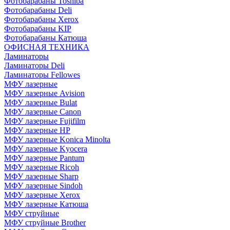
Фотобарабаны Toshiba
Фотобарабаны Deli
Фотобарабаны Xerox
Фотобарабаны KIP
Фотобарабаны Катюша
ОФИСНАЯ ТЕХНИКА
Ламинаторы
Ламинаторы Deli
Ламинаторы Fellowes
МФУ лазерные
МФУ лазерные Avision
МФУ лазерные Bulat
МФУ лазерные Canon
МФУ лазерные Fujifilm
МФУ лазерные HP
МФУ лазерные Konica Minolta
МФУ лазерные Kyocera
МФУ лазерные Pantum
МФУ лазерные Ricoh
МФУ лазерные Sharp
МФУ лазерные Sindoh
МФУ лазерные Xerox
МФУ лазерные Катюша
МФУ струйные
МФУ струйные Brother