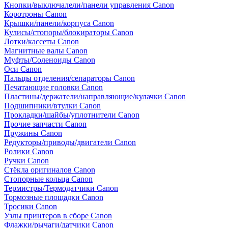
Кнопки/выключалели/панели управления Canon
Коротроны Canon
Крышки/панели/корпуса Canon
Кулисы/стопоры/блокираторы Canon
Лотки/кассеты Canon
Магнитные валы Canon
Муфты/Соленоиды Canon
Оси Canon
Пальцы отделения/сепараторы Canon
Печатающие головки Canon
Пластины/держатели/направляющие/кулачки Canon
Подшипники/втулки Canon
Прокладки/шайбы/уплотнители Canon
Прочие запчасти Canon
Пружины Canon
Редукторы/приводы/двигатели Canon
Ролики Canon
Ручки Canon
Стёкла оригиналов Canon
Стопорные кольца Canon
Термистры/Термодатчики Canon
Тормозные площадки Canon
Тросики Canon
Узлы принтеров в сборе Canon
Флажки/рычаги/датчики Canon