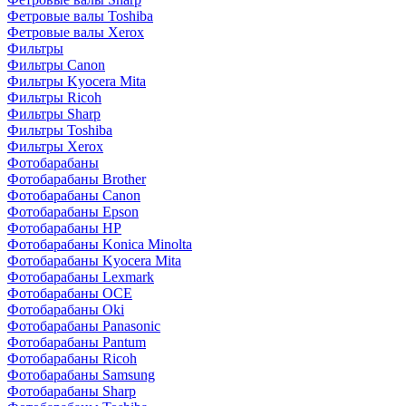
Фетровые валы Toshiba
Фетровые валы Xerox
Фильтры
Фильтры Canon
Фильтры Kyocera Mita
Фильтры Ricoh
Фильтры Sharp
Фильтры Toshiba
Фильтры Xerox
Фотобарабаны
Фотобарабаны Brother
Фотобарабаны Canon
Фотобарабаны Epson
Фотобарабаны HP
Фотобарабаны Konica Minolta
Фотобарабаны Kyocera Mita
Фотобарабаны Lexmark
Фотобарабаны OCE
Фотобарабаны Oki
Фотобарабаны Panasonic
Фотобарабаны Pantum
Фотобарабаны Ricoh
Фотобарабаны Samsung
Фотобарабаны Sharp