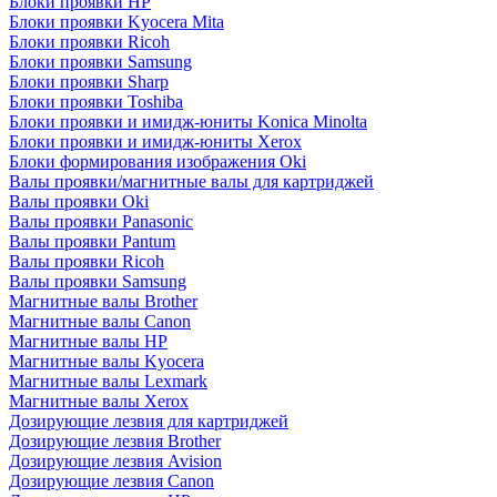
Блоки проявки HP
Блоки проявки Kyocera Mita
Блоки проявки Ricoh
Блоки проявки Samsung
Блоки проявки Sharp
Блоки проявки Toshiba
Блоки проявки и имидж-юниты Konica Minolta
Блоки проявки и имидж-юниты Xerox
Блоки формирования изображения Oki
Валы проявки/магнитные валы для картриджей
Валы проявки Oki
Валы проявки Panasonic
Валы проявки Pantum
Валы проявки Ricoh
Валы проявки Samsung
Магнитные валы Brother
Магнитные валы Canon
Магнитные валы HP
Магнитные валы Kyocera
Магнитные валы Lexmark
Магнитные валы Xerox
Дозирующие лезвия для картриджей
Дозирующие лезвия Brother
Дозирующие лезвия Avision
Дозирующие лезвия Canon