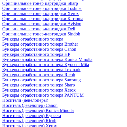
Оригинальные тонер-картриджи Sharp
Оригинальные тонер-картриджи Toshiba
Оригинальные тонер-картриджи Xerox
Оригинальные тонер-картриджи Катюша
Оригинальные тонер-картриджи Avision
Оригинальные тонер-картриджи Deli
Оригинальные тонер-картриджи Sindoh
Бункеры отработанного тонера
Бункеры отработанного тонера Brother
Бункеры отработанного тонера Canon
Бункеры отработанного тонера HP
Бункеры отработанного тонера Konica Minolta
Бункеры отработанного тонера Kyocera Mita
Бункеры отработанного тонера Lexmark
Бункеры отработанного тонера Ricoh
Бункеры отработанного тонера Samsung
Бункеры отработанного тонера Sharp
Бункеры отработанного тонера Xerox
Бункеры отработанного тонера PANTUM
Носители (девелоперы)
Носитель (девелопер) Canon
Носитель (девелопер) Konica Minolta
Носитель (девелопер) Kyocera
Носитель (девелопер) Ricoh
Носитель (девелопер) Xerox