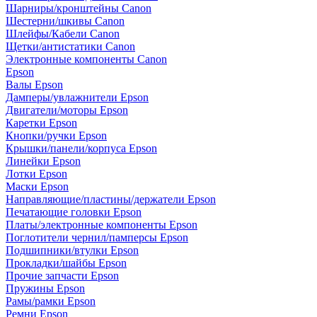
Шарниры/кронштейны Canon
Шестерни/шкивы Canon
Шлейфы/Кабели Canon
Щетки/антистатики Canon
Электронные компоненты Canon
Epson
Валы Epson
Дамперы/увлажнители Epson
Двигатели/моторы Epson
Каретки Epson
Кнопки/ручки Epson
Крышки/панели/корпуса Epson
Линейки Epson
Лотки Epson
Маски Epson
Направляющие/пластины/держатели Epson
Печатающие головки Epson
Платы/электронные компоненты Epson
Поглотители чернил/памперсы Epson
Подшипники/втулки Epson
Прокладки/шайбы Epson
Прочие запчасти Epson
Пружины Epson
Рамы/рамки Epson
Ремни Epson