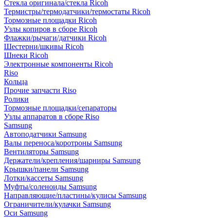
Стекла оригинала/стекла Ricoh
Термистры/термодатчики/термостаты Ricoh
Тормозные площадки Ricoh
Узлы копиров в сборе Ricoh
Флажки/рычаги/датчики Ricoh
Шестерни/шкивы Ricoh
Шнеки Ricoh
Электронные компоненты Ricoh
Riso
Кольца
Прочие запчасти Riso
Ролики
Тормозные площадки/сепараторы
Узлы аппаратов в сборе Riso
Samsung
Автоподатчики Samsung
Валы переноса/коротроны Samsung
Вентиляторы Samsung
Держатели/крепления/шарниры Samsung
Крышки/панели Samsung
Лотки/кассеты Samsung
Муфты/соленоиды Samsung
Направляющие/пластины/кулисы Samsung
Ограничители/кулачки Samsung
Оси Samsung