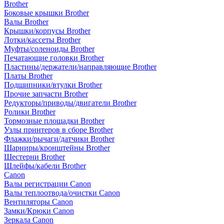
Brother
Боковые крышки Brother
Валы Brother
Крышки/корпусы Brother
Лотки/кассеты Brother
Муфты/соленоиды Brother
Печатающие головки Brother
Пластины/держатели/направляющие Brother
Платы Brother
Подшипники/втулки Brother
Прочие запчасти Brother
Редукторы/приводы/двигатели Brother
Ролики Brother
Тормозные площадки Brother
Узлы принтеров в сборе Brother
Флажки/рычаги/датчики Brother
Шарниры/кронштейны Brother
Шестерни Brother
Шлейфы/кабели Brother
Canon
Валы регистрации Canon
Валы теплоотвода/очистки Canon
Вентиляторы Canon
Замки/Крюки Canon
Зеркала Canon