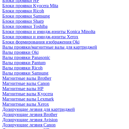
Блоки проявки HP
Блоки проявки Kyocera Mita
Блоки проявки Ricoh
Блоки проявки Samsung
Блоки проявки Sharp
Блоки проявки Toshiba
Блоки проявки и имидж-юниты Konica Minolta
Блоки проявки и имидж-юниты Xerox
Блоки формирования изображения Oki
Валы проявки/магнитные валы для картриджей
Валы проявки Oki
Валы проявки Panasonic
Валы проявки Pantum
Валы проявки Ricoh
Валы проявки Samsung
Магнитные валы Brother
Магнитные валы Canon
Магнитные валы HP
Магнитные валы Kyocera
Магнитные валы Lexmark
Магнитные валы Xerox
Дозирующие лезвия для картриджей
Дозирующие лезвия Brother
Дозирующие лезвия Avision
Дозирующие лезвия Canon