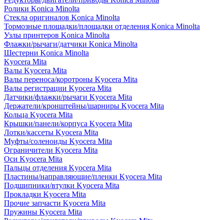
Ролики Konica Minolta
Стекла оригиналов Konica Minolta
Тормозные площадки/площадки отделения Konica Minolta
Узлы принтеров Konica Minolta
Флажки/рычаги/датчики Konica Minolta
Шестерни Konica Minolta
Kyocera Mita
Валы Kyocera Mita
Валы переноса/коротроны Kyocera Mita
Валы регистрации Kyocera Mita
Датчики/флажки/рычаги Kyocera Mita
Держатели/кронштейны/шарниры Kyocera Mita
Кольца Kyocera Mita
Крышки/панели/корпуса Kyocera Mita
Лотки/кассеты Kyocera Mita
Муфты/соленоиды Kyocera Mita
Ограничители Kyocera Mita
Оси Kyocera Mita
Пальцы отделения Kyocera Mita
Пластины/направляющие/пленки Kyocera Mita
Подшипники/втулки Kyocera Mita
Прокладки Kyocera Mita
Прочие запчасти Kyocera Mita
Пружины Kyocera Mita