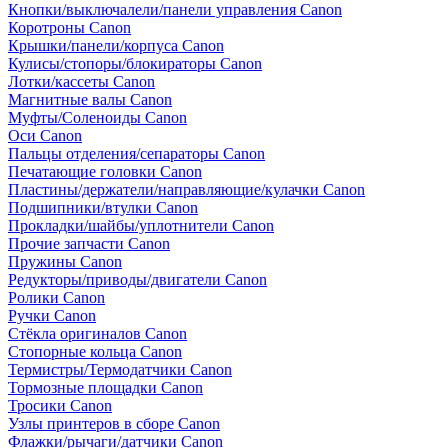
Кнопки/выключалели/панели управления Canon
Коротроны Canon
Крышки/панели/корпуса Canon
Кулисы/стопоры/блокираторы Canon
Лотки/кассеты Canon
Магнитные валы Canon
Муфты/Соленоиды Canon
Оси Canon
Пальцы отделения/сепараторы Canon
Печатающие головки Canon
Пластины/держатели/направляющие/кулачки Canon
Подшипники/втулки Canon
Прокладки/шайбы/уплотнители Canon
Прочие запчасти Canon
Пружины Canon
Редукторы/приводы/двигатели Canon
Ролики Canon
Ручки Canon
Стёкла оригиналов Canon
Стопорные кольца Canon
Термистры/Термодатчики Canon
Тормозные площадки Canon
Тросики Canon
Узлы принтеров в сборе Canon
Флажки/рычаги/датчики Canon