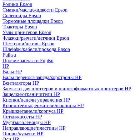
Ролики Epson
Смазки/масла/жидкости Epson
Соленоиды Epson
Тормозные площадки Epson
Тракторы Epson
Узлы принтеров Epson
Флажки/рычаги/датчики Epson
Шестерни/шкивы Epson
Шлейфы/кабели/провода Epson
Fujitsu
Прочие запчасти Fujitsu
HP
Валы HP
Валы переноса заряда/коротроны HP
Вентиляторы HP
Запчасти для плоттеров и широкоформатных принтеров HP
Защелки/ограничители HP
Кнопки/панели управления HP
Кронштейны/держатели/шарниры HP
Крышки/панели/корпуса HP
Лотки/кассеты HP
Муфты/соленоиды HP
Направляющие/пластины HP
Опоры/кулачки HP
Оси HP