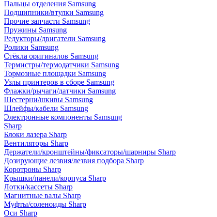
Пальцы отделения Samsung
Подшипники/втулки Samsung
Прочие запчасти Samsung
Пружины Samsung
Редукторы/двигатели Samsung
Ролики Samsung
Стёкла оригиналов Samsung
Термистры/термодатчики Samsung
Тормозные площадки Samsung
Узлы принтеров в сборе Samsung
Флажки/рычаги/датчики Samsung
Шестерни/шкивы Samsung
Шлейфы/кабели Samsung
Электронные компоненты Samsung
Sharp
Блоки лазера Sharp
Вентиляторы Sharp
Держатели/кронштейны/фиксаторы/шарниры Sharp
Дозирующие лезвия/лезвия подбора Sharp
Коротроны Sharp
Крышки/панели/корпуса Sharp
Лотки/кассеты Sharp
Магнитные валы Sharp
Муфты/соленоиды Sharp
Оси Sharp