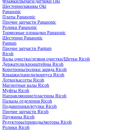
Флажки/рычаги/датчики Oki
Шестерни/шкивы Oki
Panasonic
Платы Panasonic
Прочие запчасти Panasonic
Ролики Panasonic
Тормозные площадки Panasonic
Шестерни Panasonic
Pantum
Прочие запчасти Pantum
Ricoh
Валы очистки/лезвия очистки/Щетки Ricoh
Держатели/кронштейны Ricoh
Коротроны/ролики заряда Ricoh
Крышки/панели/корпуса Ricoh
Лотки/кассеты Ricoh
Магнитные валы Ricoh
Муфты Ricoh
Направляющие/пластины Ricoh
Пальцы отделения Ricoh
Подшипники/втулки Ricoh
Прочие запчасти Ricoh
Пружины Ricoh
Редукторы/приводы/моторы Ricoh
Ролики Ricoh