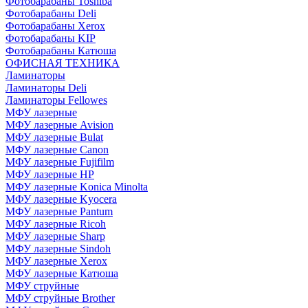
Фотобарабаны Toshiba
Фотобарабаны Deli
Фотобарабаны Xerox
Фотобарабаны KIP
Фотобарабаны Катюша
ОФИСНАЯ ТЕХНИКА
Ламинаторы
Ламинаторы Deli
Ламинаторы Fellowes
МФУ лазерные
МФУ лазерные Avision
МФУ лазерные Bulat
МФУ лазерные Canon
МФУ лазерные Fujifilm
МФУ лазерные HP
МФУ лазерные Konica Minolta
МФУ лазерные Kyocera
МФУ лазерные Pantum
МФУ лазерные Ricoh
МФУ лазерные Sharp
МФУ лазерные Sindoh
МФУ лазерные Xerox
МФУ лазерные Катюша
МФУ струйные
МФУ струйные Brother