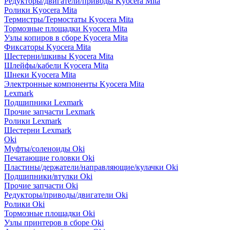
Редукторы/двигатели/приводы Kyocera Mita
Ролики Kyocera Mita
Термистры/Термостаты Kyocera Mita
Тормозные площадки Kyocera Mita
Узлы копиров в сборе Kyocera Mita
Фиксаторы Kyocera Mita
Шестерни/шкивы Kyocera Mita
Шлейфы/кабели Kyocera Mita
Шнеки Kyocera Mita
Электронные компоненты Kyocera Mita
Lexmark
Подшипники Lexmark
Прочие запчасти Lexmark
Ролики Lexmark
Шестерни Lexmark
Oki
Муфты/соленоиды Oki
Печатающие головки Oki
Пластины/держатели/направляющие/кулачки Oki
Подшипники/втулки Oki
Прочие запчасти Oki
Редукторы/приводы/двигатели Oki
Ролики Oki
Тормозные площадки Oki
Узлы принтеров в сборе Oki