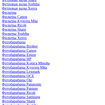
Фетровые валы Toshiba
Фетровые валы Xerox
Фильтры
Фильтры Canon
Фильтры Kyocera Mita
Фильтры Ricoh
Фильтры Sharp
Фильтры Toshiba
Фильтры Xerox
Фотобарабаны
Фотобарабаны Brother
Фотобарабаны Canon
Фотобарабаны Epson
Фотобарабаны HP
Фотобарабаны Konica Minolta
Фотобарабаны Kyocera Mita
Фотобарабаны Lexmark
Фотобарабаны OCE
Фотобарабаны Oki
Фотобарабаны Panasonic
Фотобарабаны Pantum
Фотобарабаны Ricoh
Фотобарабаны Samsung
Фотобарабаны Sharp