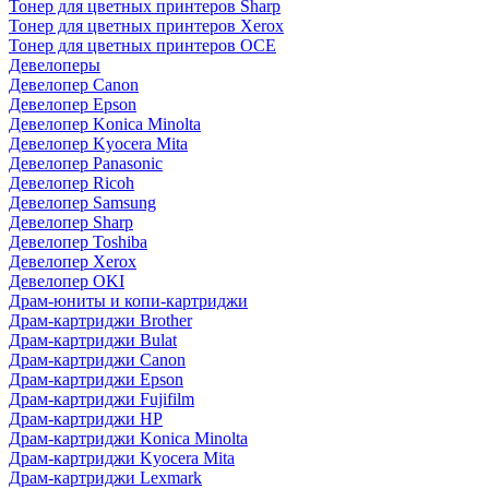
Тонер для цветных принтеров Sharp
Тонер для цветных принтеров Xerox
Тонер для цветных принтеров OCE
Девелоперы
Девелопер Canon
Девелопер Epson
Девелопер Konica Minolta
Девелопер Kyocera Mita
Девелопер Panasonic
Девелопер Ricoh
Девелопер Samsung
Девелопер Sharp
Девелопер Toshiba
Девелопер Xerox
Девелопер OKI
Драм-юниты и копи-картриджи
Драм-картриджи Brother
Драм-картриджи Bulat
Драм-картриджи Canon
Драм-картриджи Epson
Драм-картриджи Fujifilm
Драм-картриджи HP
Драм-картриджи Konica Minolta
Драм-картриджи Kyocera Mita
Драм-картриджи Lexmark