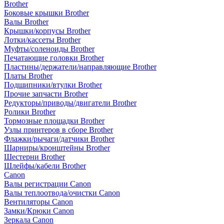
Brother
Боковые крышки Brother
Валы Brother
Крышки/корпусы Brother
Лотки/кассеты Brother
Муфты/соленоиды Brother
Печатающие головки Brother
Пластины/держатели/направляющие Brother
Платы Brother
Подшипники/втулки Brother
Прочие запчасти Brother
Редукторы/приводы/двигатели Brother
Ролики Brother
Тормозные площадки Brother
Узлы принтеров в сборе Brother
Флажки/рычаги/датчики Brother
Шарниры/кронштейны Brother
Шестерни Brother
Шлейфы/кабели Brother
Canon
Валы регистрации Canon
Валы теплоотвода/очистки Canon
Вентиляторы Canon
Замки/Крюки Canon
Зеркала Canon