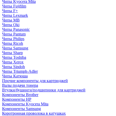
Чипы Kyocera Mita
Чипы Fujifilm
Чипы F+
Чипы Lexmark
Чипы MB
Чипы Oki
Чипы Panasonic
Чипы Pantum
Чипы Philips
Чипы Ricoh
Чипы Samsung
Чипы Sharp
Чипы Toshiba
Чипы Xerox
Чипы Sindoh
Чипы Triumph-Adler
Чипы Катюша
Прочие компоненты для картриджей
Валы подачи тонера
Втулки/бушинги/подшипники для картриджей
Компоненты Brother
Компоненты HP
Компоненты Kyocera Mita
Компоненты Samsung
Коротронная проволока в катушках