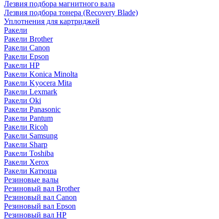
Лезвия подбора магнитного вала
Лезвия подбора тонера (Recovery Blade)
Уплотнения для картриджей
Ракели
Ракели Brother
Ракели Canon
Ракели Epson
Ракели HP
Ракели Konica Minolta
Ракели Kyocera Mita
Ракели Lexmark
Ракели Oki
Ракели Panasonic
Ракели Pantum
Ракели Ricoh
Ракели Samsung
Ракели Sharp
Ракели Toshiba
Ракели Xerox
Ракели Катюша
Резиновые валы
Резиновый вал Brother
Резиновый вал Canon
Резиновый вал Epson
Резиновый вал HP