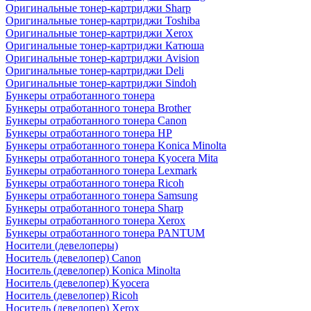
Оригинальные тонер-картриджи Sharp
Оригинальные тонер-картриджи Toshiba
Оригинальные тонер-картриджи Xerox
Оригинальные тонер-картриджи Катюша
Оригинальные тонер-картриджи Avision
Оригинальные тонер-картриджи Deli
Оригинальные тонер-картриджи Sindoh
Бункеры отработанного тонера
Бункеры отработанного тонера Brother
Бункеры отработанного тонера Canon
Бункеры отработанного тонера HP
Бункеры отработанного тонера Konica Minolta
Бункеры отработанного тонера Kyocera Mita
Бункеры отработанного тонера Lexmark
Бункеры отработанного тонера Ricoh
Бункеры отработанного тонера Samsung
Бункеры отработанного тонера Sharp
Бункеры отработанного тонера Xerox
Бункеры отработанного тонера PANTUM
Носители (девелоперы)
Носитель (девелопер) Canon
Носитель (девелопер) Konica Minolta
Носитель (девелопер) Kyocera
Носитель (девелопер) Ricoh
Носитель (девелопер) Xerox