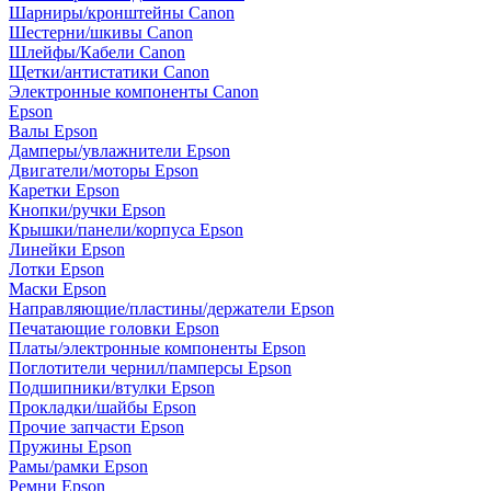
Шарниры/кронштейны Canon
Шестерни/шкивы Canon
Шлейфы/Кабели Canon
Щетки/антистатики Canon
Электронные компоненты Canon
Epson
Валы Epson
Дамперы/увлажнители Epson
Двигатели/моторы Epson
Каретки Epson
Кнопки/ручки Epson
Крышки/панели/корпуса Epson
Линейки Epson
Лотки Epson
Маски Epson
Направляющие/пластины/держатели Epson
Печатающие головки Epson
Платы/электронные компоненты Epson
Поглотители чернил/памперсы Epson
Подшипники/втулки Epson
Прокладки/шайбы Epson
Прочие запчасти Epson
Пружины Epson
Рамы/рамки Epson
Ремни Epson