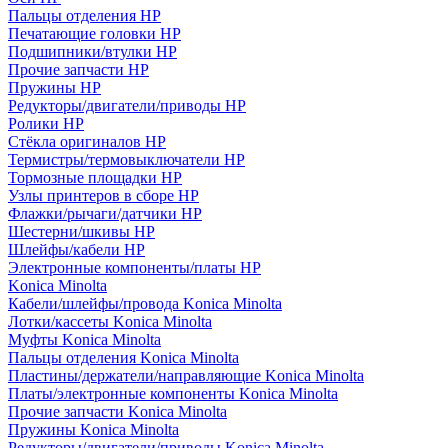
Пальцы отделения HP
Печатающие головки HP
Подшипники/втулки HP
Прочие запчасти HP
Пружины HP
Редукторы/двигатели/приводы HP
Ролики HP
Стёкла оригиналов HP
Термистры/термовыключатели HP
Тормозные площадки HP
Узлы принтеров в сборе HP
Флажки/рычаги/датчики HP
Шестерни/шкивы HP
Шлейфы/кабели HP
Электронные компоненты/платы HP
Konica Minolta
Кабели/шлейфы/провода Konica Minolta
Лотки/кассеты Konica Minolta
Муфты Konica Minolta
Пальцы отделения Konica Minolta
Пластины/держатели/направляющие Konica Minolta
Платы/электронные компоненты Konica Minolta
Прочие запчасти Konica Minolta
Пружины Konica Minolta
Редукторы/двигатели/приводы Konica Minolta