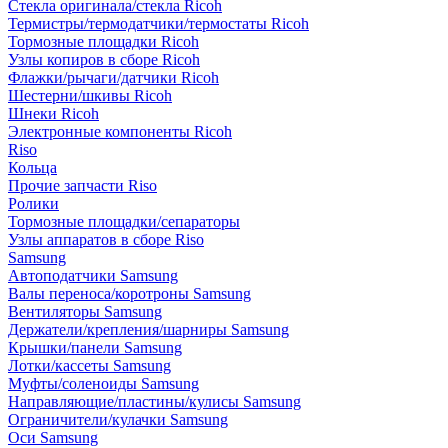
Стекла оригинала/стекла Ricoh
Термистры/термодатчики/термостаты Ricoh
Тормозные площадки Ricoh
Узлы копиров в сборе Ricoh
Флажки/рычаги/датчики Ricoh
Шестерни/шкивы Ricoh
Шнеки Ricoh
Электронные компоненты Ricoh
Riso
Кольца
Прочие запчасти Riso
Ролики
Тормозные площадки/сепараторы
Узлы аппаратов в сборе Riso
Samsung
Автоподатчики Samsung
Валы переноса/коротроны Samsung
Вентиляторы Samsung
Держатели/крепления/шарниры Samsung
Крышки/панели Samsung
Лотки/кассеты Samsung
Муфты/соленоиды Samsung
Направляющие/пластины/кулисы Samsung
Ограничители/кулачки Samsung
Оси Samsung