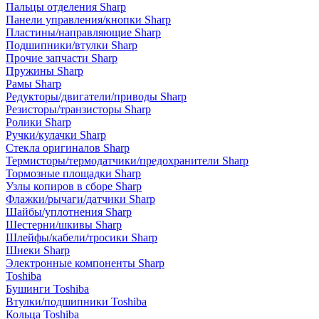
Пальцы отделения Sharp
Панели управления/кнопки Sharp
Пластины/направляющие Sharp
Подшипники/втулки Sharp
Прочие запчасти Sharp
Пружины Sharp
Рамы Sharp
Редукторы/двигатели/приводы Sharp
Резисторы/транзисторы Sharp
Ролики Sharp
Ручки/кулачки Sharp
Стекла оригиналов Sharp
Термисторы/термодатчики/предохранители Sharp
Тормозные площадки Sharp
Узлы копиров в сборе Sharp
Флажки/рычаги/датчики Sharp
Шайбы/уплотнения Sharp
Шестерни/шкивы Sharp
Шлейфы/кабели/тросики Sharp
Шнеки Sharp
Электронные компоненты Sharp
Toshiba
Бушинги Toshiba
Втулки/подшипники Toshiba
Кольца Toshiba