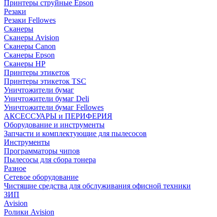
Принтеры струйные Epson
Резаки
Резаки Fellowes
Сканеры
Сканеры Avision
Сканеры Canon
Сканеры Epson
Сканеры HP
Принтеры этикеток
Принтеры этикеток TSC
Уничтожители бумаг
Уничтожители бумаг Deli
Уничтожители бумаг Fellowes
АКСЕССУАРЫ и ПЕРИФЕРИЯ
Оборудование и инструменты
Запчасти и комплектующие для пылесосов
Инструменты
Программаторы чипов
Пылесосы для сбора тонера
Разное
Сетевое оборудование
Чистящие средства для обслуживания офисной техники
ЗИП
Avision
Ролики Avision