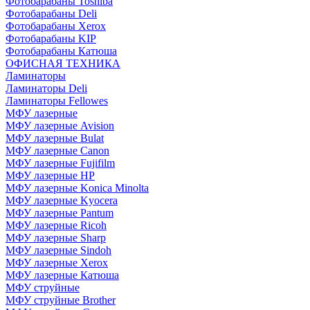
Фотобарабаны Toshiba
Фотобарабаны Deli
Фотобарабаны Xerox
Фотобарабаны KIP
Фотобарабаны Катюша
ОФИСНАЯ ТЕХНИКА
Ламинаторы
Ламинаторы Deli
Ламинаторы Fellowes
МФУ лазерные
МФУ лазерные Avision
МФУ лазерные Bulat
МФУ лазерные Canon
МФУ лазерные Fujifilm
МФУ лазерные HP
МФУ лазерные Konica Minolta
МФУ лазерные Kyocera
МФУ лазерные Pantum
МФУ лазерные Ricoh
МФУ лазерные Sharp
МФУ лазерные Sindoh
МФУ лазерные Xerox
МФУ лазерные Катюша
МФУ струйные
МФУ струйные Brother