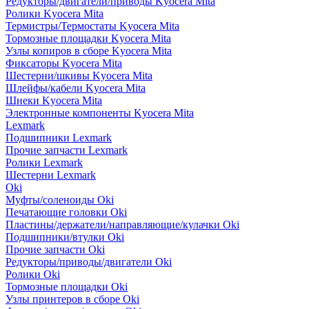
Редукторы/двигатели/приводы Kyocera Mita
Ролики Kyocera Mita
Термистры/Термостаты Kyocera Mita
Тормозные площадки Kyocera Mita
Узлы копиров в сборе Kyocera Mita
Фиксаторы Kyocera Mita
Шестерни/шкивы Kyocera Mita
Шлейфы/кабели Kyocera Mita
Шнеки Kyocera Mita
Электронные компоненты Kyocera Mita
Lexmark
Подшипники Lexmark
Прочие запчасти Lexmark
Ролики Lexmark
Шестерни Lexmark
Oki
Муфты/соленоиды Oki
Печатающие головки Oki
Пластины/держатели/направляющие/кулачки Oki
Подшипники/втулки Oki
Прочие запчасти Oki
Редукторы/приводы/двигатели Oki
Ролики Oki
Тормозные площадки Oki
Узлы принтеров в сборе Oki