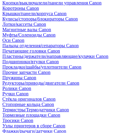
Кнопки/выключалели/панели управления Canon
Коротроны Canon
Крышки/панели/корпуса Canon
Кулисы/стопоры/блокираторы Canon
Лотки/кассеты Canon
Магнитные валы Canon
Муфты/Соленоиды Canon
Оси Canon
Пальцы отделения/сепараторы Canon
Печатающие головки Canon
Пластины/держатели/направляющие/кулачки Canon
Подшипники/втулки Canon
Прокладки/шайбы/уплотнители Canon
Прочие запчасти Canon
Пружины Canon
Редукторы/приводы/двигатели Canon
Ролики Canon
Ручки Canon
Стёкла оригиналов Canon
Стопорные кольца Canon
Термистры/Термодатчики Canon
Тормозные площадки Canon
Тросики Canon
Узлы принтеров в сборе Canon
Флажки/рычаги/датчики Canon