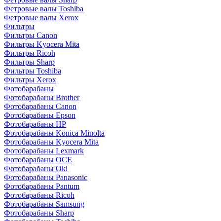
Фетровые валы Toshiba
Фетровые валы Xerox
Фильтры
Фильтры Canon
Фильтры Kyocera Mita
Фильтры Ricoh
Фильтры Sharp
Фильтры Toshiba
Фильтры Xerox
Фотобарабаны
Фотобарабаны Brother
Фотобарабаны Canon
Фотобарабаны Epson
Фотобарабаны HP
Фотобарабаны Konica Minolta
Фотобарабаны Kyocera Mita
Фотобарабаны Lexmark
Фотобарабаны OCE
Фотобарабаны Oki
Фотобарабаны Panasonic
Фотобарабаны Pantum
Фотобарабаны Ricoh
Фотобарабаны Samsung
Фотобарабаны Sharp