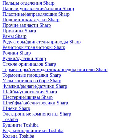
Пальцы отделения Sharp
Панели управления/кнопки Sharp
Пластины/направляющие Sharp
Подшипники/втулки Sharp
Прочие запчасти Sharp
Пружины Sharp
Рамы Sharp
Редукторы/двигатели/приводы Sharp
Резисторы/транзисторы Sharp
Ролики Sharp
Ручки/кулачки Sharp
Стекла оригиналов Sharp
Термисторы/термодатчики/предохранители Sharp
Тормозные площадки Sharp
Узлы копиров в сборе Sharp
Флажки/рычаги/датчики Sharp
Шайбы/уплотнения Sharp
Шестерни/шкивы Sharp
Шлейфы/кабели/тросики Sharp
Шнеки Sharp
Электронные компоненты Sharp
Toshiba
Бушинги Toshiba
Втулки/подшипники Toshiba
Кольца Toshiba