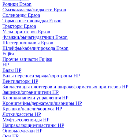
Ролики Epson
Смазки/масла/жидкости Epson
Соленоиды Epson
Тормозные площадки Epson
Тракторы Epson
Узлы принтеров Epson
Флажки/рычаги/датчики Epson
Шестерни/шкивы Epson
Шлейфы/кабели/провода Epson
Fujitsu
Прочие запчасти Fujitsu
HP
Валы HP
Валы переноса заряда/коротроны HP
Вентиляторы HP
Запчасти для плоттеров и широкоформатных принтеров HP
Защелки/ограничители HP
Кнопки/панели управления HP
Кронштейны/держатели/шарниры HP
Крышки/панели/корпуса HP
Лотки/кассеты HP
Муфты/соленоиды HP
Направляющие/пластины HP
Опоры/кулачки HP
Оси HP