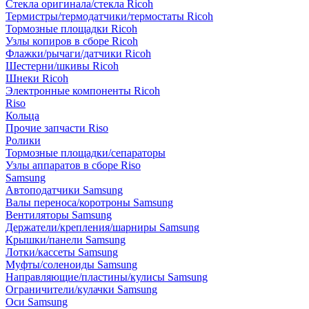
Стекла оригинала/стекла Ricoh
Термистры/термодатчики/термостаты Ricoh
Тормозные площадки Ricoh
Узлы копиров в сборе Ricoh
Флажки/рычаги/датчики Ricoh
Шестерни/шкивы Ricoh
Шнеки Ricoh
Электронные компоненты Ricoh
Riso
Кольца
Прочие запчасти Riso
Ролики
Тормозные площадки/сепараторы
Узлы аппаратов в сборе Riso
Samsung
Автоподатчики Samsung
Валы переноса/коротроны Samsung
Вентиляторы Samsung
Держатели/крепления/шарниры Samsung
Крышки/панели Samsung
Лотки/кассеты Samsung
Муфты/соленоиды Samsung
Направляющие/пластины/кулисы Samsung
Ограничители/кулачки Samsung
Оси Samsung