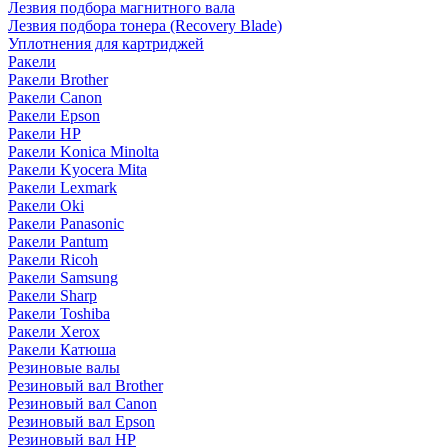
Лезвия подбора магнитного вала
Лезвия подбора тонера (Recovery Blade)
Уплотнения для картриджей
Ракели
Ракели Brother
Ракели Canon
Ракели Epson
Ракели HP
Ракели Konica Minolta
Ракели Kyocera Mita
Ракели Lexmark
Ракели Oki
Ракели Panasonic
Ракели Pantum
Ракели Ricoh
Ракели Samsung
Ракели Sharp
Ракели Toshiba
Ракели Xerox
Ракели Катюша
Резиновые валы
Резиновый вал Brother
Резиновый вал Canon
Резиновый вал Epson
Резиновый вал HP