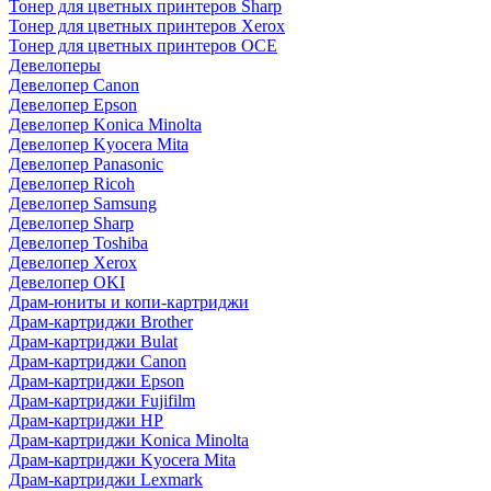
Тонер для цветных принтеров Sharp
Тонер для цветных принтеров Xerox
Тонер для цветных принтеров OCE
Девелоперы
Девелопер Canon
Девелопер Epson
Девелопер Konica Minolta
Девелопер Kyocera Mita
Девелопер Panasonic
Девелопер Ricoh
Девелопер Samsung
Девелопер Sharp
Девелопер Toshiba
Девелопер Xerox
Девелопер OKI
Драм-юниты и копи-картриджи
Драм-картриджи Brother
Драм-картриджи Bulat
Драм-картриджи Canon
Драм-картриджи Epson
Драм-картриджи Fujifilm
Драм-картриджи HP
Драм-картриджи Konica Minolta
Драм-картриджи Kyocera Mita
Драм-картриджи Lexmark