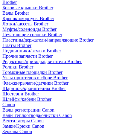
Brother
Боковые крышки Brother
Валы Brother
Крышки/корпусы Brother
Лотки/кассеты Brother
Муфты/соленоиды Brother
Печатающие головки Brother
Пластины/держатели/направляющие Brother
Платы Brother
Подшипники/втулки Brother
Прочие запчасти Brother
Редукторы/приводы/двигатели Brother
Ролики Brother
Тормозные площадки Brother
Узлы принтеров в сборе Brother
Флажки/рычаги/датчики Brother
Шарниры/кронштейны Brother
Шестерни Brother
Шлейфы/кабели Brother
Canon
Валы регистрации Canon
Валы теплоотвода/очистки Canon
Вентиляторы Canon
Замки/Крюки Canon
Зеркала Canon