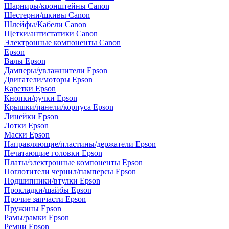
Шарниры/кронштейны Canon
Шестерни/шкивы Canon
Шлейфы/Кабели Canon
Щетки/антистатики Canon
Электронные компоненты Canon
Epson
Валы Epson
Дамперы/увлажнители Epson
Двигатели/моторы Epson
Каретки Epson
Кнопки/ручки Epson
Крышки/панели/корпуса Epson
Линейки Epson
Лотки Epson
Маски Epson
Направляющие/пластины/держатели Epson
Печатающие головки Epson
Платы/электронные компоненты Epson
Поглотители чернил/памперсы Epson
Подшипники/втулки Epson
Прокладки/шайбы Epson
Прочие запчасти Epson
Пружины Epson
Рамы/рамки Epson
Ремни Epson