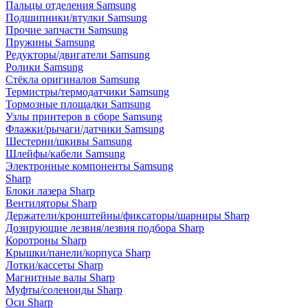
Пальцы отделения Samsung
Подшипники/втулки Samsung
Прочие запчасти Samsung
Пружины Samsung
Редукторы/двигатели Samsung
Ролики Samsung
Стёкла оригиналов Samsung
Термистры/термодатчики Samsung
Тормозные площадки Samsung
Узлы принтеров в сборе Samsung
Флажки/рычаги/датчики Samsung
Шестерни/шкивы Samsung
Шлейфы/кабели Samsung
Электронные компоненты Samsung
Sharp
Блоки лазера Sharp
Вентиляторы Sharp
Держатели/кронштейны/фиксаторы/шарниры Sharp
Дозирующие лезвия/лезвия подбора Sharp
Коротроны Sharp
Крышки/панели/корпуса Sharp
Лотки/кассеты Sharp
Магнитные валы Sharp
Муфты/соленоиды Sharp
Оси Sharp