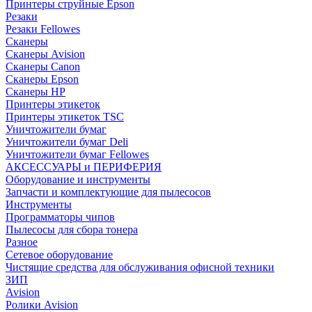
Принтеры струйные Epson
Резаки
Резаки Fellowes
Сканеры
Сканеры Avision
Сканеры Canon
Сканеры Epson
Сканеры HP
Принтеры этикеток
Принтеры этикеток TSC
Уничтожители бумаг
Уничтожители бумаг Deli
Уничтожители бумаг Fellowes
АКСЕССУАРЫ и ПЕРИФЕРИЯ
Оборудование и инструменты
Запчасти и комплектующие для пылесосов
Инструменты
Программаторы чипов
Пылесосы для сбора тонера
Разное
Сетевое оборудование
Чистящие средства для обслуживания офисной техники
ЗИП
Avision
Ролики Avision