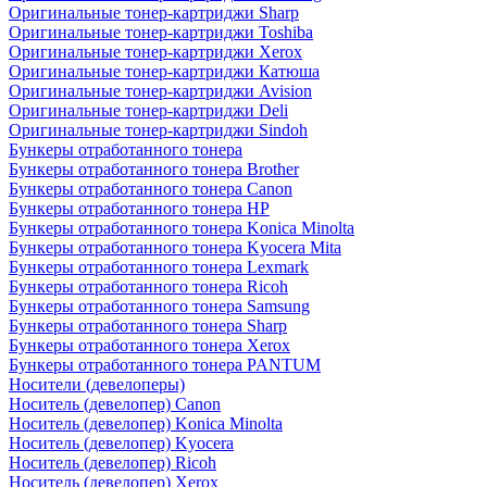
Оригинальные тонер-картриджи Sharp
Оригинальные тонер-картриджи Toshiba
Оригинальные тонер-картриджи Xerox
Оригинальные тонер-картриджи Катюша
Оригинальные тонер-картриджи Avision
Оригинальные тонер-картриджи Deli
Оригинальные тонер-картриджи Sindoh
Бункеры отработанного тонера
Бункеры отработанного тонера Brother
Бункеры отработанного тонера Canon
Бункеры отработанного тонера HP
Бункеры отработанного тонера Konica Minolta
Бункеры отработанного тонера Kyocera Mita
Бункеры отработанного тонера Lexmark
Бункеры отработанного тонера Ricoh
Бункеры отработанного тонера Samsung
Бункеры отработанного тонера Sharp
Бункеры отработанного тонера Xerox
Бункеры отработанного тонера PANTUM
Носители (девелоперы)
Носитель (девелопер) Canon
Носитель (девелопер) Konica Minolta
Носитель (девелопер) Kyocera
Носитель (девелопер) Ricoh
Носитель (девелопер) Xerox