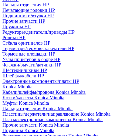
Пальцы отделения HP
Печатающие головки HP
Подшипники/втулки HP
Прочие запчасти HP
Пружины HP
Редукторы/двигатели/приводы HP
Ролики HP
Стёкла оригиналов HP
Термистры/термовыключатели HP
Тормозные площадки HP
Узлы принтеров в сборе HP
Флажки/рычаги/датчики HP
Шестерни/шкивы HP
Шлейфы/кабели HP
Электронные компоненты/платы HP
Konica Minolta
Кабели/шлейфы/провода Konica Minolta
Лотки/кассеты Konica Minolta
Муфты Konica Minolta
Пальцы отделения Konica Minolta
Пластины/держатели/направляющие Konica Minolta
Платы/электронные компоненты Konica Minolta
Прочие запчасти Konica Minolta
Пружины Konica Minolta
Редукторы/двигатели/приводы Konica Minolta