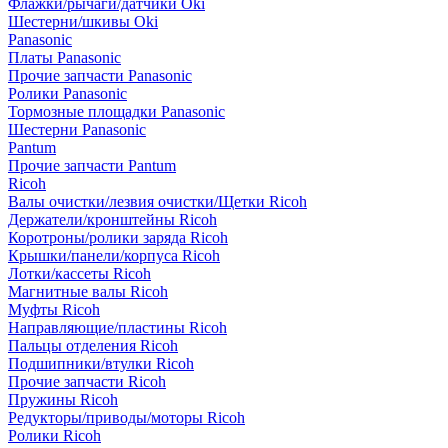
Флажки/рычаги/датчики Oki
Шестерни/шкивы Oki
Panasonic
Платы Panasonic
Прочие запчасти Panasonic
Ролики Panasonic
Тормозные площадки Panasonic
Шестерни Panasonic
Pantum
Прочие запчасти Pantum
Ricoh
Валы очистки/лезвия очистки/Щетки Ricoh
Держатели/кронштейны Ricoh
Коротроны/ролики заряда Ricoh
Крышки/панели/корпуса Ricoh
Лотки/кассеты Ricoh
Магнитные валы Ricoh
Муфты Ricoh
Направляющие/пластины Ricoh
Пальцы отделения Ricoh
Подшипники/втулки Ricoh
Прочие запчасти Ricoh
Пружины Ricoh
Редукторы/приводы/моторы Ricoh
Ролики Ricoh