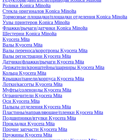
Ролики Konica Minolta
Стекла оригиналов Konica Minolta
Тормозные площадки/площадки отделения Konica Minolta
Узлы принтеров Konica Minolta
Флажки/рычаги/датчики Konica Minolta
Шестерни Konica Minolta
Kyocera Mita
Валы Kyocera Mita
Валы переноса/коротроны Kyocera Mita
Валы регистрации Kyocera Mita
Датчики/флажки/рычаги Kyocera Mita
Держатели/кронштейны/шарниры Kyocera Mita
Кольца Kyocera Mita
Крышки/панели/корпуса Kyocera Mita
Лотки/кассеты Kyocera Mita
Муфты/соленоиды Kyocera Mita
Ограничители Kyocera Mita
Оси Kyocera Mita
Пальцы отделения Kyocera Mita
Пластины/направляющие/пленки Kyocera Mita
Подшипники/втулки Kyocera Mita
Прокладки Kyocera Mita
Прочие запчасти Kyocera Mita
Пружины Kyocera Mita