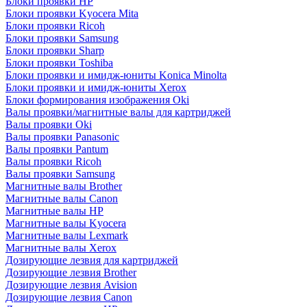
Блоки проявки HP
Блоки проявки Kyocera Mita
Блоки проявки Ricoh
Блоки проявки Samsung
Блоки проявки Sharp
Блоки проявки Toshiba
Блоки проявки и имидж-юниты Konica Minolta
Блоки проявки и имидж-юниты Xerox
Блоки формирования изображения Oki
Валы проявки/магнитные валы для картриджей
Валы проявки Oki
Валы проявки Panasonic
Валы проявки Pantum
Валы проявки Ricoh
Валы проявки Samsung
Магнитные валы Brother
Магнитные валы Canon
Магнитные валы HP
Магнитные валы Kyocera
Магнитные валы Lexmark
Магнитные валы Xerox
Дозирующие лезвия для картриджей
Дозирующие лезвия Brother
Дозирующие лезвия Avision
Дозирующие лезвия Canon