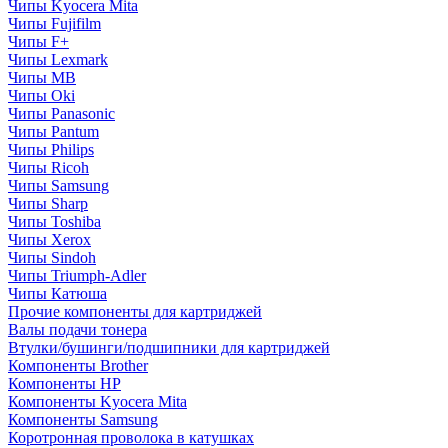
Чипы Kyocera Mita
Чипы Fujifilm
Чипы F+
Чипы Lexmark
Чипы MB
Чипы Oki
Чипы Panasonic
Чипы Pantum
Чипы Philips
Чипы Ricoh
Чипы Samsung
Чипы Sharp
Чипы Toshiba
Чипы Xerox
Чипы Sindoh
Чипы Triumph-Adler
Чипы Катюша
Прочие компоненты для картриджей
Валы подачи тонера
Втулки/бушинги/подшипники для картриджей
Компоненты Brother
Компоненты HP
Компоненты Kyocera Mita
Компоненты Samsung
Коротронная проволока в катушках