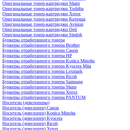
Оригинальные тонер-картриджи Sharp
Оригинальные тонер-картриджи Toshiba
Оригинальные тонер-картриджи Xerox
Оригинальные тонер-картриджи Катюша
Оригинальные тонер-картриджи Avision
Оригинальные тонер-картриджи Deli
Оригинальные тонер-картриджи Sindoh
Бункеры отработанного тонера
Бункеры отработанного тонера Brother
Бункеры отработанного тонера Canon
Бункеры отработанного тонера HP
Бункеры отработанного тонера Konica Minolta
Бункеры отработанного тонера Kyocera Mita
Бункеры отработанного тонера Lexmark
Бункеры отработанного тонера Ricoh
Бункеры отработанного тонера Samsung
Бункеры отработанного тонера Sharp
Бункеры отработанного тонера Xerox
Бункеры отработанного тонера PANTUM
Носители (девелоперы)
Носитель (девелопер) Canon
Носитель (девелопер) Konica Minolta
Носитель (девелопер) Kyocera
Носитель (девелопер) Ricoh
Носитель (девелопер) Xerox