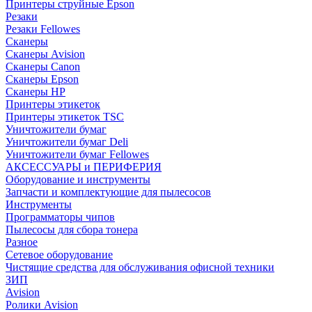
Принтеры струйные Epson
Резаки
Резаки Fellowes
Сканеры
Сканеры Avision
Сканеры Canon
Сканеры Epson
Сканеры HP
Принтеры этикеток
Принтеры этикеток TSC
Уничтожители бумаг
Уничтожители бумаг Deli
Уничтожители бумаг Fellowes
АКСЕССУАРЫ и ПЕРИФЕРИЯ
Оборудование и инструменты
Запчасти и комплектующие для пылесосов
Инструменты
Программаторы чипов
Пылесосы для сбора тонера
Разное
Сетевое оборудование
Чистящие средства для обслуживания офисной техники
ЗИП
Avision
Ролики Avision