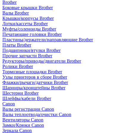
Brother
Боковые крышки Brother
Валы Brother
Крышки/корпусы Brother
Лотки/кассеты Brother
Муфты/соленоиды Brother
Печатающие головки Brother
Пластины/держатели/направляющие Brother
Платы Brother
Подшипники/втулки Brother
Прочие запчасти Brother
Редукторы/приводы/двигатели Brother
Ролики Brother
Тормозные площадки Brother
Узлы принтеров в сборе Brother
Флажки/рычаги/датчики Brother
Шарниры/кронштейны Brother
Шестерни Brother
Шлейфы/кабели Brother
Canon
Валы регистрации Canon
Валы теплоотвода/очистки Canon
Вентиляторы Canon
Замки/Крюки Canon
Зеркала Canon