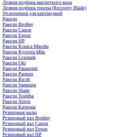
Лезвия подбора магнитного вала
Лезвия подбора тонера (Recovery Blade)
Уплотнения для картриджей
Ракели
Ракели Brother
Ракели Canon
Ракели Epson
Ракели HP
Ракели Konica Minolta
Ракели Kyocera Mita
Ракели Lexmark
Ракели Oki
Ракели Panasonic
Ракели Pantum
Ракели Ricoh
Ракели Samsung
Ракели Sharp
Ракели Toshiba
Ракели Xerox
Ракели Катюша
Резиновые валы
Резиновый вал Brother
Резиновый вал Canon
Резиновый вал Epson
Резиновый вал HP