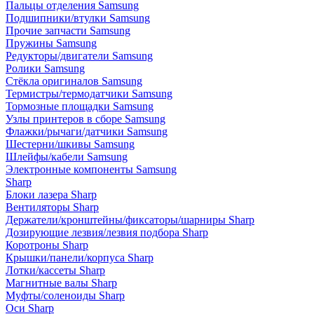
Пальцы отделения Samsung
Подшипники/втулки Samsung
Прочие запчасти Samsung
Пружины Samsung
Редукторы/двигатели Samsung
Ролики Samsung
Стёкла оригиналов Samsung
Термистры/термодатчики Samsung
Тормозные площадки Samsung
Узлы принтеров в сборе Samsung
Флажки/рычаги/датчики Samsung
Шестерни/шкивы Samsung
Шлейфы/кабели Samsung
Электронные компоненты Samsung
Sharp
Блоки лазера Sharp
Вентиляторы Sharp
Держатели/кронштейны/фиксаторы/шарниры Sharp
Дозирующие лезвия/лезвия подбора Sharp
Коротроны Sharp
Крышки/панели/корпуса Sharp
Лотки/кассеты Sharp
Магнитные валы Sharp
Муфты/соленоиды Sharp
Оси Sharp