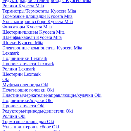
Редукторы/двигатели/приводы Kyocera Mita
Ролики Kyocera Mita
Термистры/Термостаты Kyocera Mita
Тормозные площадки Kyocera Mita
Узлы копиров в сборе Kyocera Mita
Фиксаторы Kyocera Mita
Шестерни/шкивы Kyocera Mita
Шлейфы/кабели Kyocera Mita
Шнеки Kyocera Mita
Электронные компоненты Kyocera Mita
Lexmark
Подшипники Lexmark
Прочие запчасти Lexmark
Ролики Lexmark
Шестерни Lexmark
Oki
Муфты/соленоиды Oki
Печатающие головки Oki
Пластины/держатели/направляющие/кулачки Oki
Подшипники/втулки Oki
Прочие запчасти Oki
Редукторы/приводы/двигатели Oki
Ролики Oki
Тормозные площадки Oki
Узлы принтеров в сборе Oki