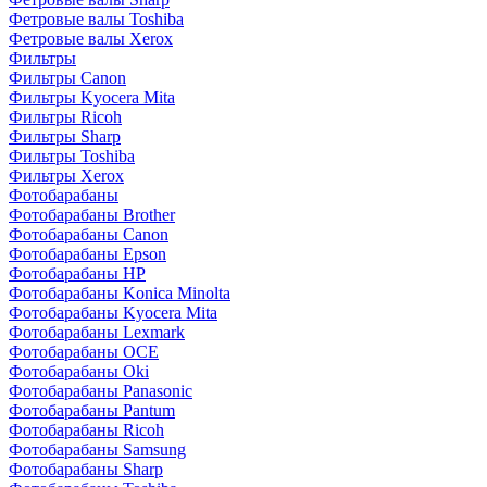
Фетровые валы Toshiba
Фетровые валы Xerox
Фильтры
Фильтры Canon
Фильтры Kyocera Mita
Фильтры Ricoh
Фильтры Sharp
Фильтры Toshiba
Фильтры Xerox
Фотобарабаны
Фотобарабаны Brother
Фотобарабаны Canon
Фотобарабаны Epson
Фотобарабаны HP
Фотобарабаны Konica Minolta
Фотобарабаны Kyocera Mita
Фотобарабаны Lexmark
Фотобарабаны OCE
Фотобарабаны Oki
Фотобарабаны Panasonic
Фотобарабаны Pantum
Фотобарабаны Ricoh
Фотобарабаны Samsung
Фотобарабаны Sharp