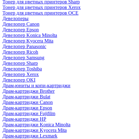
Тонер для цветных принтеров Sharp
Тонер для цветных принтеров Xerox
Тонер для цветных принтеров OCE
Девелоперы
Девелопер Canon
Девелопер Epson
Девелопер Konica Minolta
Девелопер Kyocera Mita
Девелопер Panasonic
Девелопер Ricoh
Девелопер Samsung
Девелопер Sharp
Девелопер Toshiba
Девелопер Xerox
Девелопер OKI
Драм-юниты и копи-картриджи
Драм-картриджи Brother
Драм-картриджи Bulat
Драм-картриджи Canon
Драм-картриджи Epson
Драм-картриджи Fujifilm
Драм-картриджи HP
Драм-картриджи Konica Minolta
Драм-картриджи Kyocera Mita
Драм-картриджи Lexmark