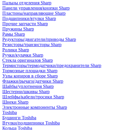
Пальцы отделения Sharp
Панели управления/кнопки Sharp
Пластины/направляющие Sharp
Подшипники/втулки Sharp
Прочие запчасти Sharp
Пружины Sharp
Рамы Sharp
Редукторы/двигатели/приводы Sharp
Резисторы/транзисторы Sharp
Ролики Sharp
Ручки/кулачки Sharp
Стекла оригиналов Sharp
Термисторы/термодатчики/предохранители Sharp
Тормозные площадки Sharp
Узлы копиров в сборе Sharp
Флажки/рычаги/датчики Sharp
Шайбы/уплотнения Sharp
Шестерни/шкивы Sharp
Шлейфы/кабели/тросики Sharp
Шнеки Sharp
Электронные компоненты Sharp
Toshiba
Бушинги Toshiba
Втулки/подшипники Toshiba
Кольца Toshiba