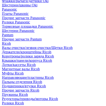
Флажки/рычаги/датчики Oki
Шестерни/шкивы Oki
Panasonic
Платы Panasonic
Прочие запчасти Panasonic
Ролики Panasonic
Тормозные площадки Panasonic
Шестерни Panasonic
Pantum
Прочие запчасти Pantum
Ricoh
Валы очистки/лезвия очистки/Щетки Ricoh
Держатели/кронштейны Ricoh
Коротроны/ролики заряда Ricoh
Крышки/панели/корпуса Ricoh
Лотки/кассеты Ricoh
Магнитные валы Ricoh
Муфты Ricoh
Направляющие/пластины Ricoh
Пальцы отделения Ricoh
Подшипники/втулки Ricoh
Прочие запчасти Ricoh
Пружины Ricoh
Редукторы/приводы/моторы Ricoh
Ролики Ricoh