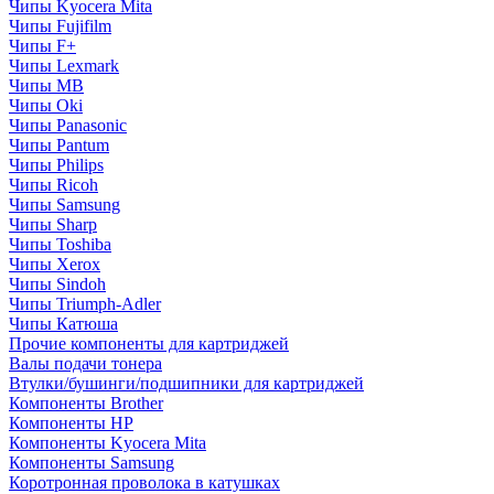
Чипы Kyocera Mita
Чипы Fujifilm
Чипы F+
Чипы Lexmark
Чипы MB
Чипы Oki
Чипы Panasonic
Чипы Pantum
Чипы Philips
Чипы Ricoh
Чипы Samsung
Чипы Sharp
Чипы Toshiba
Чипы Xerox
Чипы Sindoh
Чипы Triumph-Adler
Чипы Катюша
Прочие компоненты для картриджей
Валы подачи тонера
Втулки/бушинги/подшипники для картриджей
Компоненты Brother
Компоненты HP
Компоненты Kyocera Mita
Компоненты Samsung
Коротронная проволока в катушках