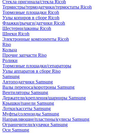
Стекла оригинала/стекла Ricoh
Термистры/термодатчики/термостаты Ricoh
Тормозные площадки Ricoh
Узлы копиров в сборе Ricoh
Флажки/рычаги/датчики Ricoh
Шестерни/шкивы Ricoh
Шнеки Ricoh
Электронные компоненты Ricoh
Riso
Кольца
Прочие запчасти Riso
Ролики
Тормозные площадки/сепараторы
Узлы аппаратов в сборе Riso
Samsung
Автоподатчики Samsung
Валы переноса/коротроны Samsung
Вентиляторы Samsung
Держатели/крепления/шарниры Samsung
Крышки/панели Samsung
Лотки/кассеты Samsung
Муфты/соленоиды Samsung
Направляющие/пластины/кулисы Samsung
Ограничители/кулачки Samsung
Оси Samsung