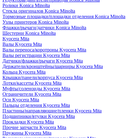
Ролики Konica Minolta
Стекла оригиналов Konica Minolta
Тормозные площадки/площадки отделения Konica Minolta
Узлы принтеров Konica Minolta
Флажки/рычаги/датчики Konica Minolta
Шестерни Konica Minolta
Kyocera Mita
Валы Kyocera Mita
Валы переноса/коротроны Kyocera Mita
Валы регистрации Kyocera Mita
Датчики/флажки/рычаги Kyocera Mita
Держатели/кронштейны/шарниры Kyocera Mita
Кольца Kyocera Mita
Крышки/панели/корпуса Kyocera Mita
Лотки/кассеты Kyocera Mita
Муфты/соленоиды Kyocera Mita
Ограничители Kyocera Mita
Оси Kyocera Mita
Пальцы отделения Kyocera Mita
Пластины/направляющие/пленки Kyocera Mita
Подшипники/втулки Kyocera Mita
Прокладки Kyocera Mita
Прочие запчасти Kyocera Mita
Пружины Kyocera Mita