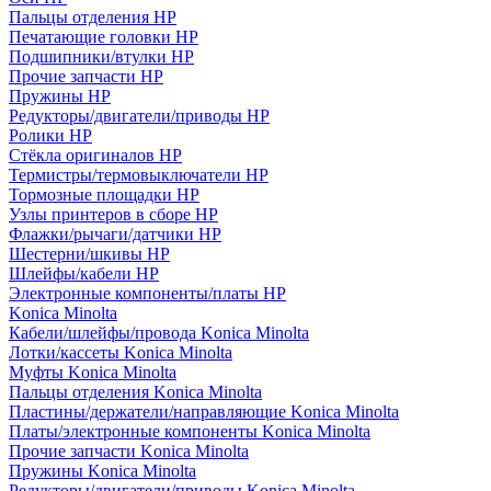
Пальцы отделения HP
Печатающие головки HP
Подшипники/втулки HP
Прочие запчасти HP
Пружины HP
Редукторы/двигатели/приводы HP
Ролики HP
Стёкла оригиналов HP
Термистры/термовыключатели HP
Тормозные площадки HP
Узлы принтеров в сборе HP
Флажки/рычаги/датчики HP
Шестерни/шкивы HP
Шлейфы/кабели HP
Электронные компоненты/платы HP
Konica Minolta
Кабели/шлейфы/провода Konica Minolta
Лотки/кассеты Konica Minolta
Муфты Konica Minolta
Пальцы отделения Konica Minolta
Пластины/держатели/направляющие Konica Minolta
Платы/электронные компоненты Konica Minolta
Прочие запчасти Konica Minolta
Пружины Konica Minolta
Редукторы/двигатели/приводы Konica Minolta