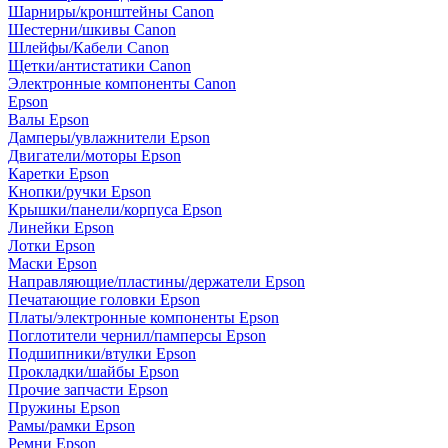
Шарниры/кронштейны Canon
Шестерни/шкивы Canon
Шлейфы/Кабели Canon
Щетки/антистатики Canon
Электронные компоненты Canon
Epson
Валы Epson
Дамперы/увлажнители Epson
Двигатели/моторы Epson
Каретки Epson
Кнопки/ручки Epson
Крышки/панели/корпуса Epson
Линейки Epson
Лотки Epson
Маски Epson
Направляющие/пластины/держатели Epson
Печатающие головки Epson
Платы/электронные компоненты Epson
Поглотители чернил/памперсы Epson
Подшипники/втулки Epson
Прокладки/шайбы Epson
Прочие запчасти Epson
Пружины Epson
Рамы/рамки Epson
Ремни Epson