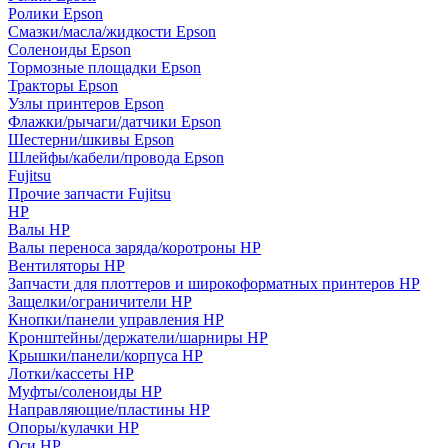
Ролики Epson
Смазки/масла/жидкости Epson
Соленоиды Epson
Тормозные площадки Epson
Тракторы Epson
Узлы принтеров Epson
Флажки/рычаги/датчики Epson
Шестерни/шкивы Epson
Шлейфы/кабели/провода Epson
Fujitsu
Прочие запчасти Fujitsu
HP
Валы HP
Валы переноса заряда/коротроны HP
Вентиляторы HP
Запчасти для плоттеров и широкоформатных принтеров HP
Защелки/ограничители HP
Кнопки/панели управления HP
Кронштейны/держатели/шарниры HP
Крышки/панели/корпуса HP
Лотки/кассеты HP
Муфты/соленоиды HP
Направляющие/пластины HP
Опоры/кулачки HP
Оси HP