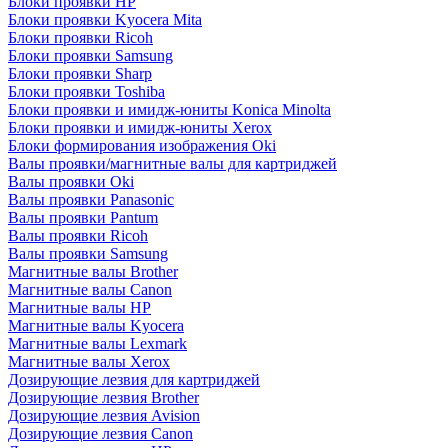
Блоки проявки HP
Блоки проявки Kyocera Mita
Блоки проявки Ricoh
Блоки проявки Samsung
Блоки проявки Sharp
Блоки проявки Toshiba
Блоки проявки и имидж-юниты Konica Minolta
Блоки проявки и имидж-юниты Xerox
Блоки формирования изображения Oki
Валы проявки/магнитные валы для картриджей
Валы проявки Oki
Валы проявки Panasonic
Валы проявки Pantum
Валы проявки Ricoh
Валы проявки Samsung
Магнитные валы Brother
Магнитные валы Canon
Магнитные валы HP
Магнитные валы Kyocera
Магнитные валы Lexmark
Магнитные валы Xerox
Дозирующие лезвия для картриджей
Дозирующие лезвия Brother
Дозирующие лезвия Avision
Дозирующие лезвия Canon