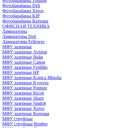
Фотобарабаны Toshiba
Фотобарабаны Deli
Фотобарабаны Xerox
Фотобарабаны KIP
Фотобарабаны Катюша
ОФИСНАЯ ТЕХНИКА
Ламинаторы
Ламинаторы Deli
Ламинаторы Fellowes
МФУ лазерные
МФУ лазерные Avision
МФУ лазерные Bulat
МФУ лазерные Canon
МФУ лазерные Fujifilm
МФУ лазерные HP
МФУ лазерные Konica Minolta
МФУ лазерные Kyocera
МФУ лазерные Pantum
МФУ лазерные Ricoh
МФУ лазерные Sharp
МФУ лазерные Sindoh
МФУ лазерные Xerox
МФУ лазерные Катюша
МФУ струйные
МФУ струйные Brother