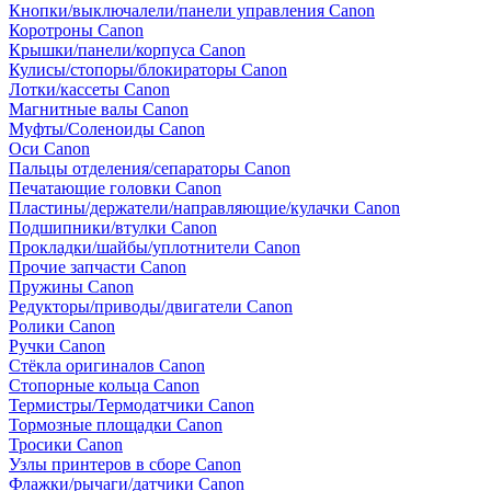
Кнопки/выключалели/панели управления Canon
Коротроны Canon
Крышки/панели/корпуса Canon
Кулисы/стопоры/блокираторы Canon
Лотки/кассеты Canon
Магнитные валы Canon
Муфты/Соленоиды Canon
Оси Canon
Пальцы отделения/сепараторы Canon
Печатающие головки Canon
Пластины/держатели/направляющие/кулачки Canon
Подшипники/втулки Canon
Прокладки/шайбы/уплотнители Canon
Прочие запчасти Canon
Пружины Canon
Редукторы/приводы/двигатели Canon
Ролики Canon
Ручки Canon
Стёкла оригиналов Canon
Стопорные кольца Canon
Термистры/Термодатчики Canon
Тормозные площадки Canon
Тросики Canon
Узлы принтеров в сборе Canon
Флажки/рычаги/датчики Canon