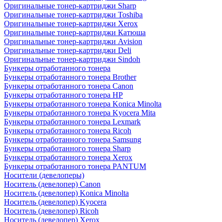
Оригинальные тонер-картриджи Sharp
Оригинальные тонер-картриджи Toshiba
Оригинальные тонер-картриджи Xerox
Оригинальные тонер-картриджи Катюша
Оригинальные тонер-картриджи Avision
Оригинальные тонер-картриджи Deli
Оригинальные тонер-картриджи Sindoh
Бункеры отработанного тонера
Бункеры отработанного тонера Brother
Бункеры отработанного тонера Canon
Бункеры отработанного тонера HP
Бункеры отработанного тонера Konica Minolta
Бункеры отработанного тонера Kyocera Mita
Бункеры отработанного тонера Lexmark
Бункеры отработанного тонера Ricoh
Бункеры отработанного тонера Samsung
Бункеры отработанного тонера Sharp
Бункеры отработанного тонера Xerox
Бункеры отработанного тонера PANTUM
Носители (девелоперы)
Носитель (девелопер) Canon
Носитель (девелопер) Konica Minolta
Носитель (девелопер) Kyocera
Носитель (девелопер) Ricoh
Носитель (девелопер) Xerox