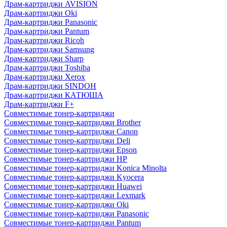
Драм-картриджи AVISION
Драм-картриджи Oki
Драм-картриджи Panasonic
Драм-картриджи Pantum
Драм-картриджи Ricoh
Драм-картриджи Samsung
Драм-картриджи Sharp
Драм-картриджи Toshiba
Драм-картриджи Xerox
Драм-картриджи SINDOH
Драм-картриджи КАТЮША
Драм-картриджи F+
Совместимые тонер-картриджи
Совместимые тонер-картриджи Brother
Совместимые тонер-картриджи Canon
Совместимые тонер-картриджи Deli
Совместимые тонер-картриджи Epson
Совместимые тонер-картриджи HP
Совместимые тонер-картриджи Konica Minolta
Совместимые тонер-картриджи Kyocera
Совместимые тонер-картриджи Huawei
Совместимые тонер-картриджи Lexmark
Совместимые тонер-картриджи Oki
Совместимые тонер-картриджи Panasonic
Совместимые тонер-картриджи Pantum