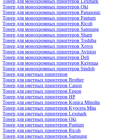
Тонер для монохромных принтеров Lexmark
Тонер для монохромных принтеров Oki
Тонер для монохромных принтеров Panasonic
Тонер для монохромных принтеров Pantum
Тонер для монохромных принтеров Ricoh
Тонер для монохромных принтеров Samsung
Тонер для монохромных принтеров Sharp
Тонер для монохромных принтеров Toshiba
Тонер для монохромных принтеров Xerox
Тонер для монохромных принтеров Avision
Тонер для монохромных принтеров Deli
Тонер для монохромных принтеров Катюша
Тонер для монохромных принтеров Sindoh
Тонер для цветных принтеров
Тонер для цветных принтеров Brother
Тонер для цветных принтеров Canon
Тонер для цветных принтеров Epson
Тонер для цветных принтеров HP
Тонер для цветных принтеров Konica Minolta
Тонер для цветных принтеров Kyocera Mita
Тонер для цветных принтеров Lexmark
Тонер для цветных принтеров Oki
Тонер для цветных принтеров Pantum
Тонер для цветных принтеров Ricoh
Тонер для цветных принтеров Samsung