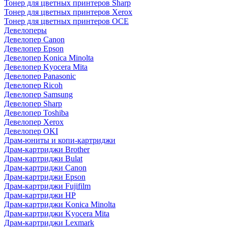
Тонер для цветных принтеров Sharp
Тонер для цветных принтеров Xerox
Тонер для цветных принтеров OCE
Девелоперы
Девелопер Canon
Девелопер Epson
Девелопер Konica Minolta
Девелопер Kyocera Mita
Девелопер Panasonic
Девелопер Ricoh
Девелопер Samsung
Девелопер Sharp
Девелопер Toshiba
Девелопер Xerox
Девелопер OKI
Драм-юниты и копи-картриджи
Драм-картриджи Brother
Драм-картриджи Bulat
Драм-картриджи Canon
Драм-картриджи Epson
Драм-картриджи Fujifilm
Драм-картриджи HP
Драм-картриджи Konica Minolta
Драм-картриджи Kyocera Mita
Драм-картриджи Lexmark