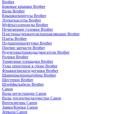
Brother
Боковые крышки Brother
Валы Brother
Крышки/корпусы Brother
Лотки/кассеты Brother
Муфты/соленоиды Brother
Печатающие головки Brother
Пластины/держатели/направляющие Brother
Платы Brother
Подшипники/втулки Brother
Прочие запчасти Brother
Редукторы/приводы/двигатели Brother
Ролики Brother
Тормозные площадки Brother
Узлы принтеров в сборе Brother
Флажки/рычаги/датчики Brother
Шарниры/кронштейны Brother
Шестерни Brother
Шлейфы/кабели Brother
Canon
Валы регистрации Canon
Валы теплоотвода/очистки Canon
Вентиляторы Canon
Замки/Крюки Canon
Зеркала Canon