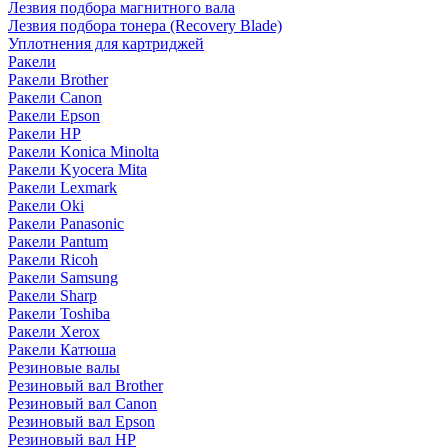
Лезвия подбора магнитного вала
Лезвия подбора тонера (Recovery Blade)
Уплотнения для картриджей
Ракели
Ракели Brother
Ракели Canon
Ракели Epson
Ракели HP
Ракели Konica Minolta
Ракели Kyocera Mita
Ракели Lexmark
Ракели Oki
Ракели Panasonic
Ракели Pantum
Ракели Ricoh
Ракели Samsung
Ракели Sharp
Ракели Toshiba
Ракели Xerox
Ракели Катюша
Резиновые валы
Резиновый вал Brother
Резиновый вал Canon
Резиновый вал Epson
Резиновый вал HP