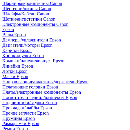
Шарниры/кронштейны Canon
Шестерни/шкивы Canon
Шлейфы/Кабели Canon
Щетки/антистатики Canon
Электронные компоненты Canon
Epson
Валы Epson
Дамперы/увлажнители Epson
Двигатели/моторы Epson
Каретки Epson
Кнопки/ручки Epson
Крышки/панели/корпуса Epson
Линейки Epson
Лотки Epson
Маски Epson
Направляющие/пластины/держатели Epson
Печатающие головки Epson
Платы/электронные компоненты Epson
Поглотители чернил/памперсы Epson
Подшипники/втулки Epson
Прокладки/шайбы Epson
Прочие запчасти Epson
Пружины Epson
Рамы/рамки Epson
Ремни Epson