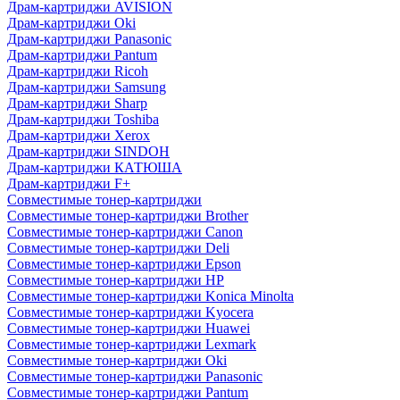
Драм-картриджи AVISION
Драм-картриджи Oki
Драм-картриджи Panasonic
Драм-картриджи Pantum
Драм-картриджи Ricoh
Драм-картриджи Samsung
Драм-картриджи Sharp
Драм-картриджи Toshiba
Драм-картриджи Xerox
Драм-картриджи SINDOH
Драм-картриджи КАТЮША
Драм-картриджи F+
Совместимые тонер-картриджи
Совместимые тонер-картриджи Brother
Совместимые тонер-картриджи Canon
Совместимые тонер-картриджи Deli
Совместимые тонер-картриджи Epson
Совместимые тонер-картриджи HP
Совместимые тонер-картриджи Konica Minolta
Совместимые тонер-картриджи Kyocera
Совместимые тонер-картриджи Huawei
Совместимые тонер-картриджи Lexmark
Совместимые тонер-картриджи Oki
Совместимые тонер-картриджи Panasonic
Совместимые тонер-картриджи Pantum