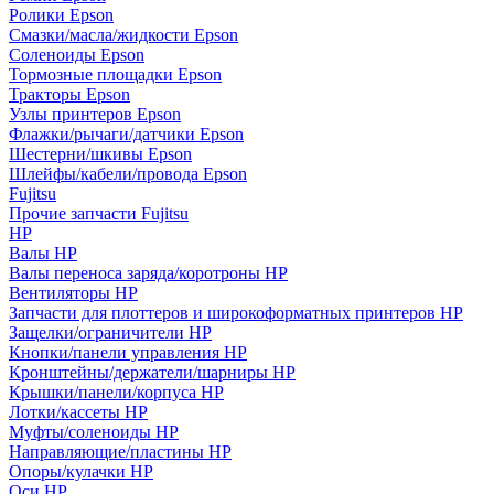
Ролики Epson
Смазки/масла/жидкости Epson
Соленоиды Epson
Тормозные площадки Epson
Тракторы Epson
Узлы принтеров Epson
Флажки/рычаги/датчики Epson
Шестерни/шкивы Epson
Шлейфы/кабели/провода Epson
Fujitsu
Прочие запчасти Fujitsu
HP
Валы HP
Валы переноса заряда/коротроны HP
Вентиляторы HP
Запчасти для плоттеров и широкоформатных принтеров HP
Защелки/ограничители HP
Кнопки/панели управления HP
Кронштейны/держатели/шарниры HP
Крышки/панели/корпуса HP
Лотки/кассеты HP
Муфты/соленоиды HP
Направляющие/пластины HP
Опоры/кулачки HP
Оси HP