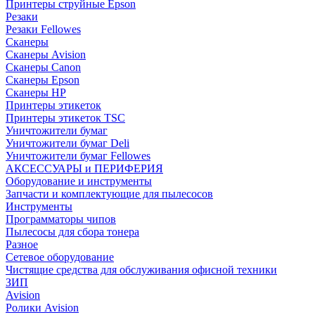
Принтеры струйные Epson
Резаки
Резаки Fellowes
Сканеры
Сканеры Avision
Сканеры Canon
Сканеры Epson
Сканеры HP
Принтеры этикеток
Принтеры этикеток TSC
Уничтожители бумаг
Уничтожители бумаг Deli
Уничтожители бумаг Fellowes
АКСЕССУАРЫ и ПЕРИФЕРИЯ
Оборудование и инструменты
Запчасти и комплектующие для пылесосов
Инструменты
Программаторы чипов
Пылесосы для сбора тонера
Разное
Сетевое оборудование
Чистящие средства для обслуживания офисной техники
ЗИП
Avision
Ролики Avision