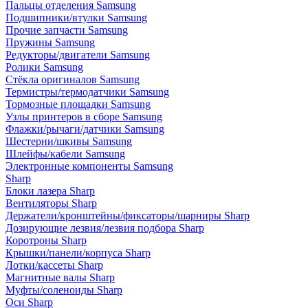
Пальцы отделения Samsung
Подшипники/втулки Samsung
Прочие запчасти Samsung
Пружины Samsung
Редукторы/двигатели Samsung
Ролики Samsung
Стёкла оригиналов Samsung
Термистры/термодатчики Samsung
Тормозные площадки Samsung
Узлы принтеров в сборе Samsung
Флажки/рычаги/датчики Samsung
Шестерни/шкивы Samsung
Шлейфы/кабели Samsung
Электронные компоненты Samsung
Sharp
Блоки лазера Sharp
Вентиляторы Sharp
Держатели/кронштейны/фиксаторы/шарниры Sharp
Дозирующие лезвия/лезвия подбора Sharp
Коротроны Sharp
Крышки/панели/корпуса Sharp
Лотки/кассеты Sharp
Магнитные валы Sharp
Муфты/соленоиды Sharp
Оси Sharp