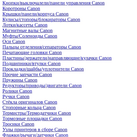
Кнопки/выключалели/панели управления Canon
Коротроны Canon
Крышки/панели/корпуса Canon
Кулисы/стопоры/блокираторы Canon
Лотки/кассеты Canon
Магнитные валы Canon
Муфты/Соленоиды Canon
Оси Canon
Пальцы отделения/сепараторы Canon
Печатающие головки Canon
Пластины/держатели/направляющие/кулачки Canon
Подшипники/втулки Canon
Прокладки/шайбы/уплотнители Canon
Прочие запчасти Canon
Пружины Canon
Редукторы/приводы/двигатели Canon
Ролики Canon
Ручки Canon
Стёкла оригиналов Canon
Стопорные кольца Canon
Термистры/Термодатчики Canon
Тормозные площадки Canon
Тросики Canon
Узлы принтеров в сборе Canon
Флажки/рычаги/датчики Canon