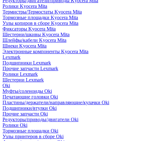
Редукторы/двигатели/приводы Kyocera Mita
Ролики Kyocera Mita
Термистры/Термостаты Kyocera Mita
Тормозные площадки Kyocera Mita
Узлы копиров в сборе Kyocera Mita
Фиксаторы Kyocera Mita
Шестерни/шкивы Kyocera Mita
Шлейфы/кабели Kyocera Mita
Шнеки Kyocera Mita
Электронные компоненты Kyocera Mita
Lexmark
Подшипники Lexmark
Прочие запчасти Lexmark
Ролики Lexmark
Шестерни Lexmark
Oki
Муфты/соленоиды Oki
Печатающие головки Oki
Пластины/держатели/направляющие/кулачки Oki
Подшипники/втулки Oki
Прочие запчасти Oki
Редукторы/приводы/двигатели Oki
Ролики Oki
Тормозные площадки Oki
Узлы принтеров в сборе Oki