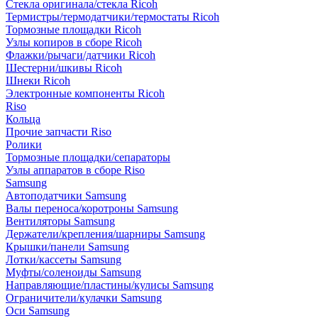
Стекла оригинала/стекла Ricoh
Термистры/термодатчики/термостаты Ricoh
Тормозные площадки Ricoh
Узлы копиров в сборе Ricoh
Флажки/рычаги/датчики Ricoh
Шестерни/шкивы Ricoh
Шнеки Ricoh
Электронные компоненты Ricoh
Riso
Кольца
Прочие запчасти Riso
Ролики
Тормозные площадки/сепараторы
Узлы аппаратов в сборе Riso
Samsung
Автоподатчики Samsung
Валы переноса/коротроны Samsung
Вентиляторы Samsung
Держатели/крепления/шарниры Samsung
Крышки/панели Samsung
Лотки/кассеты Samsung
Муфты/соленоиды Samsung
Направляющие/пластины/кулисы Samsung
Ограничители/кулачки Samsung
Оси Samsung