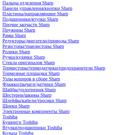
Пальцы отделения Sharp
Панели управления/кнопки Sharp
Пластины/направляющие Sharp
Подшипники/втулки Sharp
Прочие запчасти Sharp
Пружины Sharp
Рамы Sharp
Редукторы/двигатели/приводы Sharp
Резисторы/транзисторы Sharp
Ролики Sharp
Ручки/кулачки Sharp
Стекла оригиналов Sharp
Термисторы/термодатчики/предохранители Sharp
Тормозные площадки Sharp
Узлы копиров в сборе Sharp
Флажки/рычаги/датчики Sharp
Шайбы/уплотнения Sharp
Шестерни/шкивы Sharp
Шлейфы/кабели/тросики Sharp
Шнеки Sharp
Электронные компоненты Sharp
Toshiba
Бушинги Toshiba
Втулки/подшипники Toshiba
Кольца Toshiba