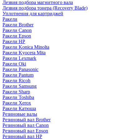
Лезвия подбора магнитного вала
Лезвия подбора тонера (Recovery Blade)
Уплотнения для картриджей
Ракели
Ракели Brother
Ракели Canon
Ракели Epson
Ракели HP
Ракели Konica Minolta
Ракели Kyocera Mita
Ракели Lexmark
Ракели Oki
Ракели Panasonic
Ракели Pantum
Ракели Ricoh
Ракели Samsung
Ракели Sharp
Ракели Toshiba
Ракели Xerox
Ракели Катюша
Резиновые валы
Резиновый вал Brother
Резиновый вал Canon
Резиновый вал Epson
Резиновый вал HP