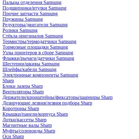
Пальцы отделения Samsung
Подшипники/втулки Samsung
Прочие запчасти Samsung
Пружины Samsung
Редукторы/двигатели Samsung
Ролики Samsung
Стёкла оригиналов Samsung
Термистры/термодатчики Samsung
Тормозные площадки Samsung
Узлы принтеров в сборе Samsung
Флажки/рычаги/датчики Samsung
Шестерни/шкивы Samsung
Шлейфы/кабели Samsung
Электронные компоненты Samsung
Sharp
Блоки лазера Sharp
Вентиляторы Sharp
Держатели/кронштейны/фиксаторы/шарниры Sharp
Дозирующие лезвия/лезвия подбора Sharp
Коротроны Sharp
Крышки/панели/корпуса Sharp
Лотки/кассеты Sharp
Магнитные валы Sharp
Муфты/соленоиды Sharp
Оси Sharp