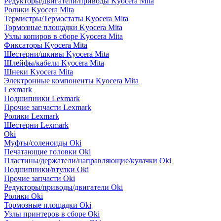
Редукторы/двигатели/приводы Kyocera Mita
Ролики Kyocera Mita
Термистры/Термостаты Kyocera Mita
Тормозные площадки Kyocera Mita
Узлы копиров в сборе Kyocera Mita
Фиксаторы Kyocera Mita
Шестерни/шкивы Kyocera Mita
Шлейфы/кабели Kyocera Mita
Шнеки Kyocera Mita
Электронные компоненты Kyocera Mita
Lexmark
Подшипники Lexmark
Прочие запчасти Lexmark
Ролики Lexmark
Шестерни Lexmark
Oki
Муфты/соленоиды Oki
Печатающие головки Oki
Пластины/держатели/направляющие/кулачки Oki
Подшипники/втулки Oki
Прочие запчасти Oki
Редукторы/приводы/двигатели Oki
Ролики Oki
Тормозные площадки Oki
Узлы принтеров в сборе Oki