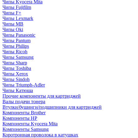
Чипы Kyocera Mita
Чипы Fujifilm
Чипы F+
Чипы Lexmark
Чипы MB
Чипы Oki
Чипы Panasonic
Чипы Pantum
Чипы Philips
Чипы Ricoh
Чипы Samsung
Чипы Sharp
Чипы Toshiba
Чипы Xerox
Чипы Sindoh
Чипы Triumph-Adler
Чипы Катюша
Прочие компоненты для картриджей
Валы подачи тонера
Втулки/бушинги/подшипники для картриджей
Компоненты Brother
Компоненты HP
Компоненты Kyocera Mita
Компоненты Samsung
Коротронная проволока в катушках