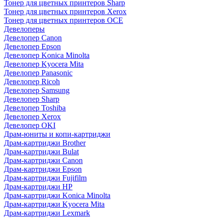
Тонер для цветных принтеров Sharp
Тонер для цветных принтеров Xerox
Тонер для цветных принтеров OCE
Девелоперы
Девелопер Canon
Девелопер Epson
Девелопер Konica Minolta
Девелопер Kyocera Mita
Девелопер Panasonic
Девелопер Ricoh
Девелопер Samsung
Девелопер Sharp
Девелопер Toshiba
Девелопер Xerox
Девелопер OKI
Драм-юниты и копи-картриджи
Драм-картриджи Brother
Драм-картриджи Bulat
Драм-картриджи Canon
Драм-картриджи Epson
Драм-картриджи Fujifilm
Драм-картриджи HP
Драм-картриджи Konica Minolta
Драм-картриджи Kyocera Mita
Драм-картриджи Lexmark