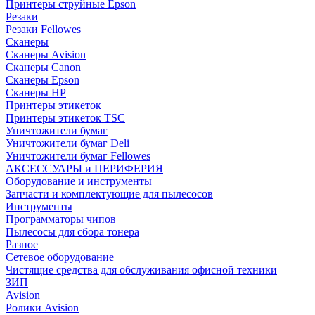
Принтеры струйные Epson
Резаки
Резаки Fellowes
Сканеры
Сканеры Avision
Сканеры Canon
Сканеры Epson
Сканеры HP
Принтеры этикеток
Принтеры этикеток TSC
Уничтожители бумаг
Уничтожители бумаг Deli
Уничтожители бумаг Fellowes
АКСЕССУАРЫ и ПЕРИФЕРИЯ
Оборудование и инструменты
Запчасти и комплектующие для пылесосов
Инструменты
Программаторы чипов
Пылесосы для сбора тонера
Разное
Сетевое оборудование
Чистящие средства для обслуживания офисной техники
ЗИП
Avision
Ролики Avision