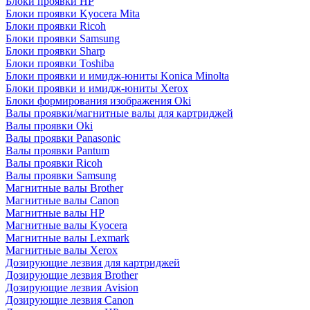
Блоки проявки HP
Блоки проявки Kyocera Mita
Блоки проявки Ricoh
Блоки проявки Samsung
Блоки проявки Sharp
Блоки проявки Toshiba
Блоки проявки и имидж-юниты Konica Minolta
Блоки проявки и имидж-юниты Xerox
Блоки формирования изображения Oki
Валы проявки/магнитные валы для картриджей
Валы проявки Oki
Валы проявки Panasonic
Валы проявки Pantum
Валы проявки Ricoh
Валы проявки Samsung
Магнитные валы Brother
Магнитные валы Canon
Магнитные валы HP
Магнитные валы Kyocera
Магнитные валы Lexmark
Магнитные валы Xerox
Дозирующие лезвия для картриджей
Дозирующие лезвия Brother
Дозирующие лезвия Avision
Дозирующие лезвия Canon