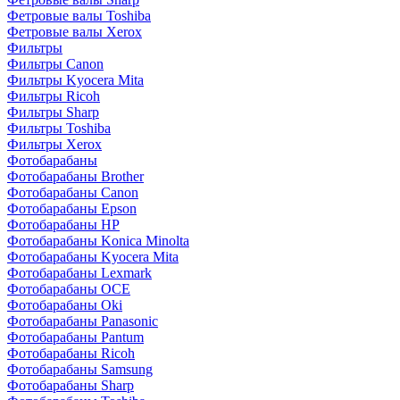
Фетровые валы Toshiba
Фетровые валы Xerox
Фильтры
Фильтры Canon
Фильтры Kyocera Mita
Фильтры Ricoh
Фильтры Sharp
Фильтры Toshiba
Фильтры Xerox
Фотобарабаны
Фотобарабаны Brother
Фотобарабаны Canon
Фотобарабаны Epson
Фотобарабаны HP
Фотобарабаны Konica Minolta
Фотобарабаны Kyocera Mita
Фотобарабаны Lexmark
Фотобарабаны OCE
Фотобарабаны Oki
Фотобарабаны Panasonic
Фотобарабаны Pantum
Фотобарабаны Ricoh
Фотобарабаны Samsung
Фотобарабаны Sharp