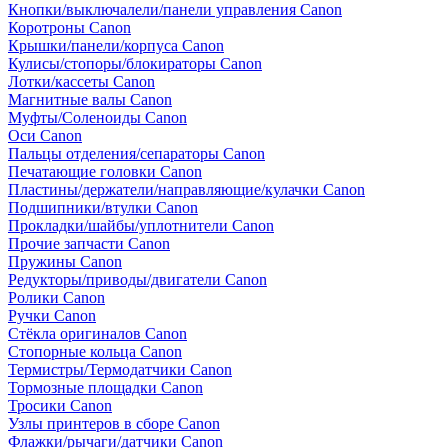
Кнопки/выключалели/панели управления Canon
Коротроны Canon
Крышки/панели/корпуса Canon
Кулисы/стопоры/блокираторы Canon
Лотки/кассеты Canon
Магнитные валы Canon
Муфты/Соленоиды Canon
Оси Canon
Пальцы отделения/сепараторы Canon
Печатающие головки Canon
Пластины/держатели/направляющие/кулачки Canon
Подшипники/втулки Canon
Прокладки/шайбы/уплотнители Canon
Прочие запчасти Canon
Пружины Canon
Редукторы/приводы/двигатели Canon
Ролики Canon
Ручки Canon
Стёкла оригиналов Canon
Стопорные кольца Canon
Термистры/Термодатчики Canon
Тормозные площадки Canon
Тросики Canon
Узлы принтеров в сборе Canon
Флажки/рычаги/датчики Canon