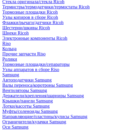
Стекла оригинала/стекла Ricoh
Термистры/термодатчики/термостаты Ricoh
Тормозные площадки Ricoh
Узлы копиров в сборе Ricoh
Флажки/рычаги/датчики Ricoh
Шестерни/шкивы Ricoh
Шнеки Ricoh
Электронные компоненты Ricoh
Riso
Кольца
Прочие запчасти Riso
Ролики
Тормозные площадки/сепараторы
Узлы аппаратов в сборе Riso
Samsung
Автоподатчики Samsung
Валы переноса/коротроны Samsung
Вентиляторы Samsung
Держатели/крепления/шарниры Samsung
Крышки/панели Samsung
Лотки/кассеты Samsung
Муфты/соленоиды Samsung
Направляющие/пластины/кулисы Samsung
Ограничители/кулачки Samsung
Оси Samsung