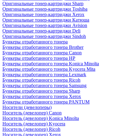
Оригинальные тонер-картриджи Sharp
Оригинальные тонер-картриджи Toshiba
Оригинальные тонер-картриджи Xerox
Оригинальные тонер-картриджи Катюша
Оригинальные тонер-картриджи Avision
Оригинальные тонер-картриджи Deli
Оригинальные тонер-картриджи Sindoh
Бункеры отработанного тонера
Бункеры отработанного тонера Brother
Бункеры отработанного тонера Canon
Бункеры отработанного тонера HP
Бункеры отработанного тонера Konica Minolta
Бункеры отработанного тонера Kyocera Mita
Бункеры отработанного тонера Lexmark
Бункеры отработанного тонера Ricoh
Бункеры отработанного тонера Samsung
Бункеры отработанного тонера Sharp
Бункеры отработанного тонера Xerox
Бункеры отработанного тонера PANTUM
Носители (девелоперы)
Носитель (девелопер) Canon
Носитель (девелопер) Konica Minolta
Носитель (девелопер) Kyocera
Носитель (девелопер) Ricoh
Носитель (девелопер) Xerox