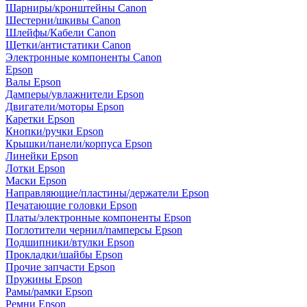
Шарниры/кронштейны Canon
Шестерни/шкивы Canon
Шлейфы/Кабели Canon
Щетки/антистатики Canon
Электронные компоненты Canon
Epson
Валы Epson
Дамперы/увлажнители Epson
Двигатели/моторы Epson
Каретки Epson
Кнопки/ручки Epson
Крышки/панели/корпуса Epson
Линейки Epson
Лотки Epson
Маски Epson
Направляющие/пластины/держатели Epson
Печатающие головки Epson
Платы/электронные компоненты Epson
Поглотители чернил/памперсы Epson
Подшипники/втулки Epson
Прокладки/шайбы Epson
Прочие запчасти Epson
Пружины Epson
Рамы/рамки Epson
Ремни Epson