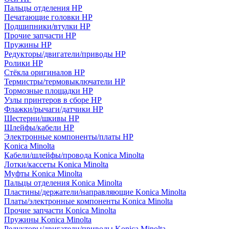
Пальцы отделения HP
Печатающие головки HP
Подшипники/втулки HP
Прочие запчасти HP
Пружины HP
Редукторы/двигатели/приводы HP
Ролики HP
Стёкла оригиналов HP
Термистры/термовыключатели HP
Тормозные площадки HP
Узлы принтеров в сборе HP
Флажки/рычаги/датчики HP
Шестерни/шкивы HP
Шлейфы/кабели HP
Электронные компоненты/платы HP
Konica Minolta
Кабели/шлейфы/провода Konica Minolta
Лотки/кассеты Konica Minolta
Муфты Konica Minolta
Пальцы отделения Konica Minolta
Пластины/держатели/направляющие Konica Minolta
Платы/электронные компоненты Konica Minolta
Прочие запчасти Konica Minolta
Пружины Konica Minolta
Редукторы/двигатели/приводы Konica Minolta