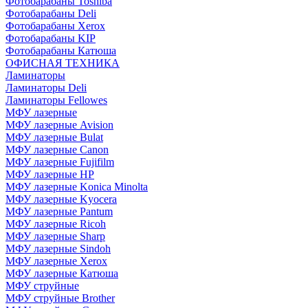
Фотобарабаны Toshiba
Фотобарабаны Deli
Фотобарабаны Xerox
Фотобарабаны KIP
Фотобарабаны Катюша
ОФИСНАЯ ТЕХНИКА
Ламинаторы
Ламинаторы Deli
Ламинаторы Fellowes
МФУ лазерные
МФУ лазерные Avision
МФУ лазерные Bulat
МФУ лазерные Canon
МФУ лазерные Fujifilm
МФУ лазерные HP
МФУ лазерные Konica Minolta
МФУ лазерные Kyocera
МФУ лазерные Pantum
МФУ лазерные Ricoh
МФУ лазерные Sharp
МФУ лазерные Sindoh
МФУ лазерные Xerox
МФУ лазерные Катюша
МФУ струйные
МФУ струйные Brother