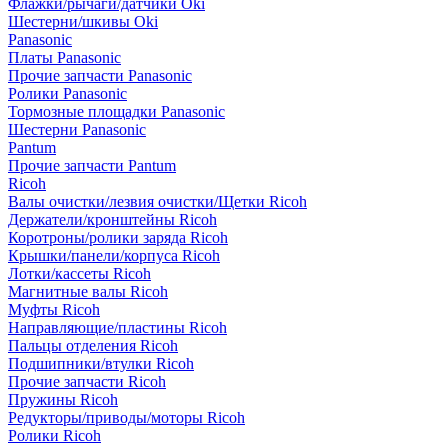
Флажки/рычаги/датчики Oki
Шестерни/шкивы Oki
Panasonic
Платы Panasonic
Прочие запчасти Panasonic
Ролики Panasonic
Тормозные площадки Panasonic
Шестерни Panasonic
Pantum
Прочие запчасти Pantum
Ricoh
Валы очистки/лезвия очистки/Щетки Ricoh
Держатели/кронштейны Ricoh
Коротроны/ролики заряда Ricoh
Крышки/панели/корпуса Ricoh
Лотки/кассеты Ricoh
Магнитные валы Ricoh
Муфты Ricoh
Направляющие/пластины Ricoh
Пальцы отделения Ricoh
Подшипники/втулки Ricoh
Прочие запчасти Ricoh
Пружины Ricoh
Редукторы/приводы/моторы Ricoh
Ролики Ricoh