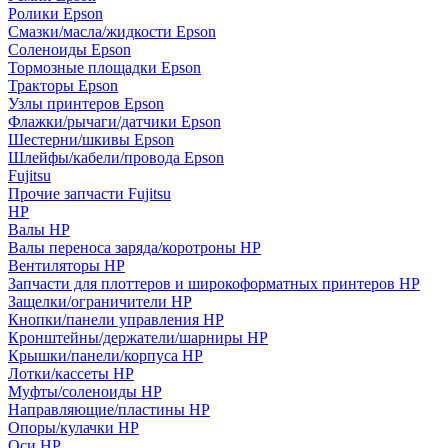
Ролики Epson
Смазки/масла/жидкости Epson
Соленоиды Epson
Тормозные площадки Epson
Тракторы Epson
Узлы принтеров Epson
Флажки/рычаги/датчики Epson
Шестерни/шкивы Epson
Шлейфы/кабели/провода Epson
Fujitsu
Прочие запчасти Fujitsu
HP
Валы HP
Валы переноса заряда/коротроны HP
Вентиляторы HP
Запчасти для плоттеров и широкоформатных принтеров HP
Защелки/ограничители HP
Кнопки/панели управления HP
Кронштейны/держатели/шарниры HP
Крышки/панели/корпуса HP
Лотки/кассеты HP
Муфты/соленоиды HP
Направляющие/пластины HP
Опоры/кулачки HP
Оси HP