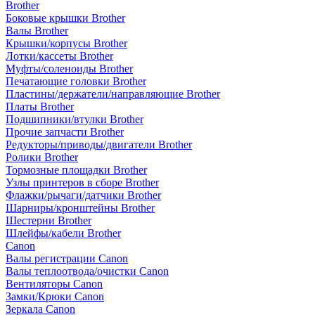
Brother
Боковые крышки Brother
Валы Brother
Крышки/корпусы Brother
Лотки/кассеты Brother
Муфты/соленоиды Brother
Печатающие головки Brother
Пластины/держатели/направляющие Brother
Платы Brother
Подшипники/втулки Brother
Прочие запчасти Brother
Редукторы/приводы/двигатели Brother
Ролики Brother
Тормозные площадки Brother
Узлы принтеров в сборе Brother
Флажки/рычаги/датчики Brother
Шарниры/кронштейны Brother
Шестерни Brother
Шлейфы/кабели Brother
Canon
Валы регистрации Canon
Валы теплоотвода/очистки Canon
Вентиляторы Canon
Замки/Крюки Canon
Зеркала Canon