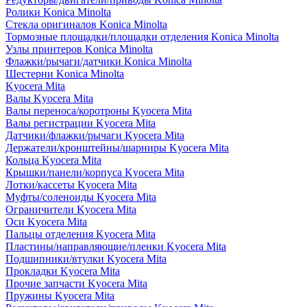
Ролики Konica Minolta
Стекла оригиналов Konica Minolta
Тормозные площадки/площадки отделения Konica Minolta
Узлы принтеров Konica Minolta
Флажки/рычаги/датчики Konica Minolta
Шестерни Konica Minolta
Kyocera Mita
Валы Kyocera Mita
Валы переноса/коротроны Kyocera Mita
Валы регистрации Kyocera Mita
Датчики/флажки/рычаги Kyocera Mita
Держатели/кронштейны/шарниры Kyocera Mita
Кольца Kyocera Mita
Крышки/панели/корпуса Kyocera Mita
Лотки/кассеты Kyocera Mita
Муфты/соленоиды Kyocera Mita
Ограничители Kyocera Mita
Оси Kyocera Mita
Пальцы отделения Kyocera Mita
Пластины/направляющие/пленки Kyocera Mita
Подшипники/втулки Kyocera Mita
Прокладки Kyocera Mita
Прочие запчасти Kyocera Mita
Пружины Kyocera Mita