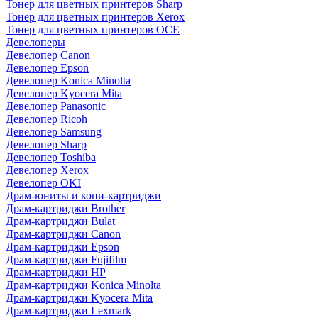
Тонер для цветных принтеров Sharp
Тонер для цветных принтеров Xerox
Тонер для цветных принтеров OCE
Девелоперы
Девелопер Canon
Девелопер Epson
Девелопер Konica Minolta
Девелопер Kyocera Mita
Девелопер Panasonic
Девелопер Ricoh
Девелопер Samsung
Девелопер Sharp
Девелопер Toshiba
Девелопер Xerox
Девелопер OKI
Драм-юниты и копи-картриджи
Драм-картриджи Brother
Драм-картриджи Bulat
Драм-картриджи Canon
Драм-картриджи Epson
Драм-картриджи Fujifilm
Драм-картриджи HP
Драм-картриджи Konica Minolta
Драм-картриджи Kyocera Mita
Драм-картриджи Lexmark