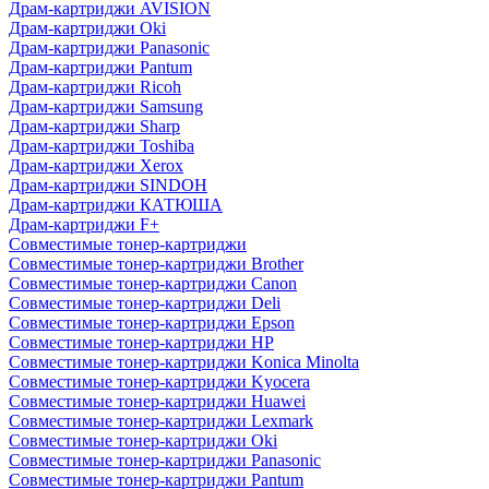
Драм-картриджи AVISION
Драм-картриджи Oki
Драм-картриджи Panasonic
Драм-картриджи Pantum
Драм-картриджи Ricoh
Драм-картриджи Samsung
Драм-картриджи Sharp
Драм-картриджи Toshiba
Драм-картриджи Xerox
Драм-картриджи SINDOH
Драм-картриджи КАТЮША
Драм-картриджи F+
Совместимые тонер-картриджи
Совместимые тонер-картриджи Brother
Совместимые тонер-картриджи Canon
Совместимые тонер-картриджи Deli
Совместимые тонер-картриджи Epson
Совместимые тонер-картриджи HP
Совместимые тонер-картриджи Konica Minolta
Совместимые тонер-картриджи Kyocera
Совместимые тонер-картриджи Huawei
Совместимые тонер-картриджи Lexmark
Совместимые тонер-картриджи Oki
Совместимые тонер-картриджи Panasonic
Совместимые тонер-картриджи Pantum