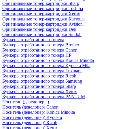
Оригинальные тонер-картриджи Sharp
Оригинальные тонер-картриджи Toshiba
Оригинальные тонер-картриджи Xerox
Оригинальные тонер-картриджи Катюша
Оригинальные тонер-картриджи Avision
Оригинальные тонер-картриджи Deli
Оригинальные тонер-картриджи Sindoh
Бункеры отработанного тонера
Бункеры отработанного тонера Brother
Бункеры отработанного тонера Canon
Бункеры отработанного тонера HP
Бункеры отработанного тонера Konica Minolta
Бункеры отработанного тонера Kyocera Mita
Бункеры отработанного тонера Lexmark
Бункеры отработанного тонера Ricoh
Бункеры отработанного тонера Samsung
Бункеры отработанного тонера Sharp
Бункеры отработанного тонера Xerox
Бункеры отработанного тонера PANTUM
Носители (девелоперы)
Носитель (девелопер) Canon
Носитель (девелопер) Konica Minolta
Носитель (девелопер) Kyocera
Носитель (девелопер) Ricoh
Носитель (девелопер) Xerox