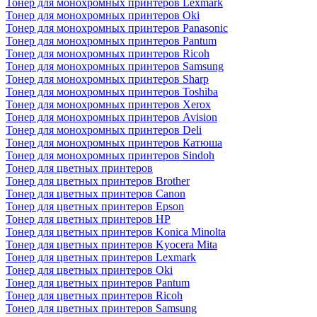
Тонер для монохромных принтеров Lexmark
Тонер для монохромных принтеров Oki
Тонер для монохромных принтеров Panasonic
Тонер для монохромных принтеров Pantum
Тонер для монохромных принтеров Ricoh
Тонер для монохромных принтеров Samsung
Тонер для монохромных принтеров Sharp
Тонер для монохромных принтеров Toshiba
Тонер для монохромных принтеров Xerox
Тонер для монохромных принтеров Avision
Тонер для монохромных принтеров Deli
Тонер для монохромных принтеров Катюша
Тонер для монохромных принтеров Sindoh
Тонер для цветных принтеров
Тонер для цветных принтеров Brother
Тонер для цветных принтеров Canon
Тонер для цветных принтеров Epson
Тонер для цветных принтеров HP
Тонер для цветных принтеров Konica Minolta
Тонер для цветных принтеров Kyocera Mita
Тонер для цветных принтеров Lexmark
Тонер для цветных принтеров Oki
Тонер для цветных принтеров Pantum
Тонер для цветных принтеров Ricoh
Тонер для цветных принтеров Samsung