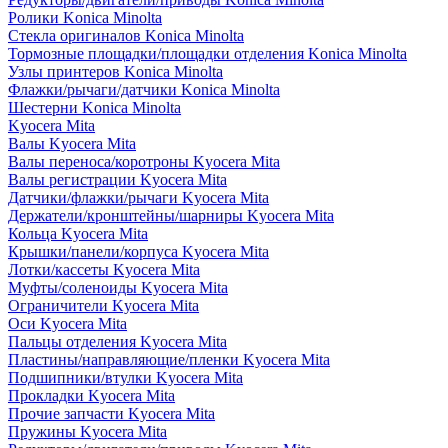
Ролики Konica Minolta
Стекла оригиналов Konica Minolta
Тормозные площадки/площадки отделения Konica Minolta
Узлы принтеров Konica Minolta
Флажки/рычаги/датчики Konica Minolta
Шестерни Konica Minolta
Kyocera Mita
Валы Kyocera Mita
Валы переноса/коротроны Kyocera Mita
Валы регистрации Kyocera Mita
Датчики/флажки/рычаги Kyocera Mita
Держатели/кронштейны/шарниры Kyocera Mita
Кольца Kyocera Mita
Крышки/панели/корпуса Kyocera Mita
Лотки/кассеты Kyocera Mita
Муфты/соленоиды Kyocera Mita
Ограничители Kyocera Mita
Оси Kyocera Mita
Пальцы отделения Kyocera Mita
Пластины/направляющие/пленки Kyocera Mita
Подшипники/втулки Kyocera Mita
Прокладки Kyocera Mita
Прочие запчасти Kyocera Mita
Пружины Kyocera Mita