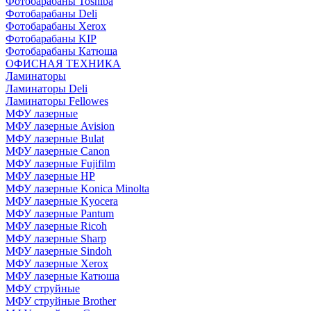
Фотобарабаны Toshiba
Фотобарабаны Deli
Фотобарабаны Xerox
Фотобарабаны KIP
Фотобарабаны Катюша
ОФИСНАЯ ТЕХНИКА
Ламинаторы
Ламинаторы Deli
Ламинаторы Fellowes
МФУ лазерные
МФУ лазерные Avision
МФУ лазерные Bulat
МФУ лазерные Canon
МФУ лазерные Fujifilm
МФУ лазерные HP
МФУ лазерные Konica Minolta
МФУ лазерные Kyocera
МФУ лазерные Pantum
МФУ лазерные Ricoh
МФУ лазерные Sharp
МФУ лазерные Sindoh
МФУ лазерные Xerox
МФУ лазерные Катюша
МФУ струйные
МФУ струйные Brother