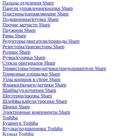
Пальцы отделения Sharp
Панели управления/кнопки Sharp
Пластины/направляющие Sharp
Подшипники/втулки Sharp
Прочие запчасти Sharp
Пружины Sharp
Рамы Sharp
Редукторы/двигатели/приводы Sharp
Резисторы/транзисторы Sharp
Ролики Sharp
Ручки/кулачки Sharp
Стекла оригиналов Sharp
Термисторы/термодатчики/предохранители Sharp
Тормозные площадки Sharp
Узлы копиров в сборе Sharp
Флажки/рычаги/датчики Sharp
Шайбы/уплотнения Sharp
Шестерни/шкивы Sharp
Шлейфы/кабели/тросики Sharp
Шнеки Sharp
Электронные компоненты Sharp
Toshiba
Бушинги Toshiba
Втулки/подшипники Toshiba
Кольца Toshiba