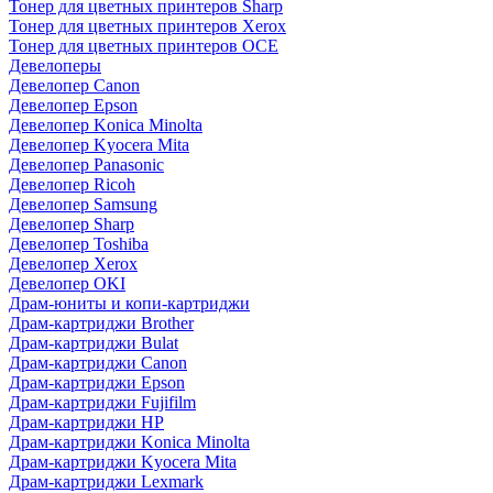
Тонер для цветных принтеров Sharp
Тонер для цветных принтеров Xerox
Тонер для цветных принтеров OCE
Девелоперы
Девелопер Canon
Девелопер Epson
Девелопер Konica Minolta
Девелопер Kyocera Mita
Девелопер Panasonic
Девелопер Ricoh
Девелопер Samsung
Девелопер Sharp
Девелопер Toshiba
Девелопер Xerox
Девелопер OKI
Драм-юниты и копи-картриджи
Драм-картриджи Brother
Драм-картриджи Bulat
Драм-картриджи Canon
Драм-картриджи Epson
Драм-картриджи Fujifilm
Драм-картриджи HP
Драм-картриджи Konica Minolta
Драм-картриджи Kyocera Mita
Драм-картриджи Lexmark