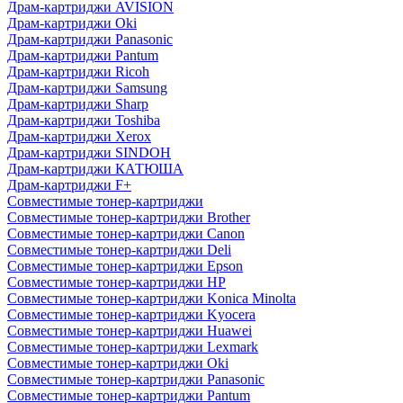
Драм-картриджи AVISION
Драм-картриджи Oki
Драм-картриджи Panasonic
Драм-картриджи Pantum
Драм-картриджи Ricoh
Драм-картриджи Samsung
Драм-картриджи Sharp
Драм-картриджи Toshiba
Драм-картриджи Xerox
Драм-картриджи SINDOH
Драм-картриджи КАТЮША
Драм-картриджи F+
Совместимые тонер-картриджи
Совместимые тонер-картриджи Brother
Совместимые тонер-картриджи Canon
Совместимые тонер-картриджи Deli
Совместимые тонер-картриджи Epson
Совместимые тонер-картриджи HP
Совместимые тонер-картриджи Konica Minolta
Совместимые тонер-картриджи Kyocera
Совместимые тонер-картриджи Huawei
Совместимые тонер-картриджи Lexmark
Совместимые тонер-картриджи Oki
Совместимые тонер-картриджи Panasonic
Совместимые тонер-картриджи Pantum