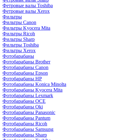
Фетровые валы Toshiba
Фетровые валы Xerox
Фильтры
Фильтры Canon
Фильтры Kyocera Mita
Фильтры Ricoh
Фильтры Sharp
Фильтры Toshiba
Фильтры Xerox
Фотобарабаны
Фотобарабаны Brother
Фотобарабаны Canon
Фотобарабаны Epson
Фотобарабаны HP
Фотобарабаны Konica Minolta
Фотобарабаны Kyocera Mita
Фотобарабаны Lexmark
Фотобарабаны OCE
Фотобарабаны Oki
Фотобарабаны Panasonic
Фотобарабаны Pantum
Фотобарабаны Ricoh
Фотобарабаны Samsung
Фотобарабаны Sharp