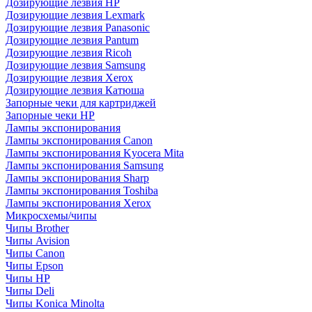
Дозирующие лезвия HP
Дозирующие лезвия Lexmark
Дозирующие лезвия Panasonic
Дозирующие лезвия Pantum
Дозирующие лезвия Ricoh
Дозирующие лезвия Samsung
Дозирующие лезвия Xerox
Дозирующие лезвия Катюша
Запорные чеки для картриджей
Запорные чеки HP
Лампы экспонирования
Лампы экспонирования Canon
Лампы экспонирования Kyocera Mita
Лампы экспонирования Samsung
Лампы экспонирования Sharp
Лампы экспонирования Toshiba
Лампы экспонирования Xerox
Микросхемы/чипы
Чипы Brother
Чипы Avision
Чипы Canon
Чипы Epson
Чипы HP
Чипы Deli
Чипы Konica Minolta