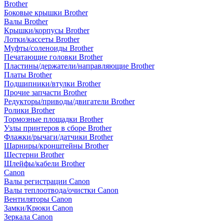
Brother
Боковые крышки Brother
Валы Brother
Крышки/корпусы Brother
Лотки/кассеты Brother
Муфты/соленоиды Brother
Печатающие головки Brother
Пластины/держатели/направляющие Brother
Платы Brother
Подшипники/втулки Brother
Прочие запчасти Brother
Редукторы/приводы/двигатели Brother
Ролики Brother
Тормозные площадки Brother
Узлы принтеров в сборе Brother
Флажки/рычаги/датчики Brother
Шарниры/кронштейны Brother
Шестерни Brother
Шлейфы/кабели Brother
Canon
Валы регистрации Canon
Валы теплоотвода/очистки Canon
Вентиляторы Canon
Замки/Крюки Canon
Зеркала Canon