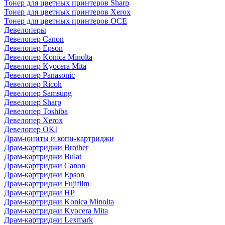
Тонер для цветных принтеров Sharp
Тонер для цветных принтеров Xerox
Тонер для цветных принтеров OCE
Девелоперы
Девелопер Canon
Девелопер Epson
Девелопер Konica Minolta
Девелопер Kyocera Mita
Девелопер Panasonic
Девелопер Ricoh
Девелопер Samsung
Девелопер Sharp
Девелопер Toshiba
Девелопер Xerox
Девелопер OKI
Драм-юниты и копи-картриджи
Драм-картриджи Brother
Драм-картриджи Bulat
Драм-картриджи Canon
Драм-картриджи Epson
Драм-картриджи Fujifilm
Драм-картриджи HP
Драм-картриджи Konica Minolta
Драм-картриджи Kyocera Mita
Драм-картриджи Lexmark