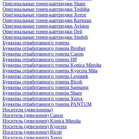
Оригинальные тонер-картриджи Sharp
Оригинальные тонер-картриджи Toshiba
Оригинальные тонер-картриджи Xerox
Оригинальные тонер-картриджи Катюша
Оригинальные тонер-картриджи Avision
Оригинальные тонер-картриджи Deli
Оригинальные тонер-картриджи Sindoh
Бункеры отработанного тонера
Бункеры отработанного тонера Brother
Бункеры отработанного тонера Canon
Бункеры отработанного тонера HP
Бункеры отработанного тонера Konica Minolta
Бункеры отработанного тонера Kyocera Mita
Бункеры отработанного тонера Lexmark
Бункеры отработанного тонера Ricoh
Бункеры отработанного тонера Samsung
Бункеры отработанного тонера Sharp
Бункеры отработанного тонера Xerox
Бункеры отработанного тонера PANTUM
Носители (девелоперы)
Носитель (девелопер) Canon
Носитель (девелопер) Konica Minolta
Носитель (девелопер) Kyocera
Носитель (девелопер) Ricoh
Носитель (девелопер) Xerox