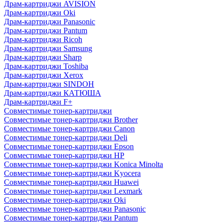
Драм-картриджи AVISION
Драм-картриджи Oki
Драм-картриджи Panasonic
Драм-картриджи Pantum
Драм-картриджи Ricoh
Драм-картриджи Samsung
Драм-картриджи Sharp
Драм-картриджи Toshiba
Драм-картриджи Xerox
Драм-картриджи SINDOH
Драм-картриджи КАТЮША
Драм-картриджи F+
Совместимые тонер-картриджи
Совместимые тонер-картриджи Brother
Совместимые тонер-картриджи Canon
Совместимые тонер-картриджи Deli
Совместимые тонер-картриджи Epson
Совместимые тонер-картриджи HP
Совместимые тонер-картриджи Konica Minolta
Совместимые тонер-картриджи Kyocera
Совместимые тонер-картриджи Huawei
Совместимые тонер-картриджи Lexmark
Совместимые тонер-картриджи Oki
Совместимые тонер-картриджи Panasonic
Совместимые тонер-картриджи Pantum