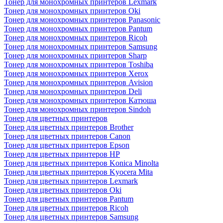
Тонер для монохромных принтеров Lexmark
Тонер для монохромных принтеров Oki
Тонер для монохромных принтеров Panasonic
Тонер для монохромных принтеров Pantum
Тонер для монохромных принтеров Ricoh
Тонер для монохромных принтеров Samsung
Тонер для монохромных принтеров Sharp
Тонер для монохромных принтеров Toshiba
Тонер для монохромных принтеров Xerox
Тонер для монохромных принтеров Avision
Тонер для монохромных принтеров Deli
Тонер для монохромных принтеров Катюша
Тонер для монохромных принтеров Sindoh
Тонер для цветных принтеров
Тонер для цветных принтеров Brother
Тонер для цветных принтеров Canon
Тонер для цветных принтеров Epson
Тонер для цветных принтеров HP
Тонер для цветных принтеров Konica Minolta
Тонер для цветных принтеров Kyocera Mita
Тонер для цветных принтеров Lexmark
Тонер для цветных принтеров Oki
Тонер для цветных принтеров Pantum
Тонер для цветных принтеров Ricoh
Тонер для цветных принтеров Samsung