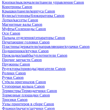
Кнопки/выключалели/панели управления Canon
Коротроны Canon
Крышки/панели/корпуса Canon
Кулисы/стопоры/блокираторы Canon
Лотки/кассеты Canon
Магнитные валы Canon
Муфты/Соленоиды Canon
Оси Canon
Пальцы отделения/сепараторы Canon
Печатающие головки Canon
Пластины/держатели/направляющие/кулачки Canon
Подшипники/втулки Canon
Прокладки/шайбы/уплотнители Canon
Прочие запчасти Canon
Пружины Canon
Редукторы/приводы/двигатели Canon
Ролики Canon
Ручки Canon
Стёкла оригиналов Canon
Стопорные кольца Canon
Термистры/Термодатчики Canon
Тормозные площадки Canon
Тросики Canon
Узлы принтеров в сборе Canon
Флажки/рычаги/датчики Canon