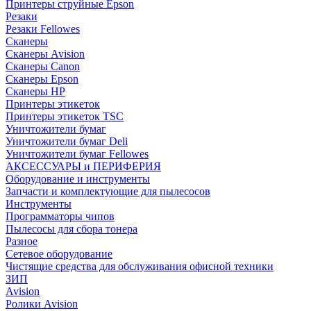
Принтеры струйные Epson
Резаки
Резаки Fellowes
Сканеры
Сканеры Avision
Сканеры Canon
Сканеры Epson
Сканеры HP
Принтеры этикеток
Принтеры этикеток TSC
Уничтожители бумаг
Уничтожители бумаг Deli
Уничтожители бумаг Fellowes
АКСЕССУАРЫ и ПЕРИФЕРИЯ
Оборудование и инструменты
Запчасти и комплектующие для пылесосов
Инструменты
Программаторы чипов
Пылесосы для сбора тонера
Разное
Сетевое оборудование
Чистящие средства для обслуживания офисной техники
ЗИП
Avision
Ролики Avision