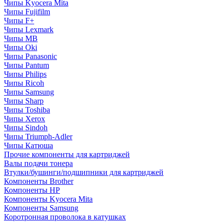
Чипы Kyocera Mita
Чипы Fujifilm
Чипы F+
Чипы Lexmark
Чипы MB
Чипы Oki
Чипы Panasonic
Чипы Pantum
Чипы Philips
Чипы Ricoh
Чипы Samsung
Чипы Sharp
Чипы Toshiba
Чипы Xerox
Чипы Sindoh
Чипы Triumph-Adler
Чипы Катюша
Прочие компоненты для картриджей
Валы подачи тонера
Втулки/бушинги/подшипники для картриджей
Компоненты Brother
Компоненты HP
Компоненты Kyocera Mita
Компоненты Samsung
Коротронная проволока в катушках