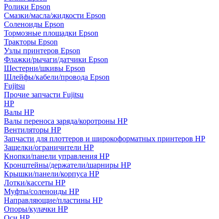
Ролики Epson
Смазки/масла/жидкости Epson
Соленоиды Epson
Тормозные площадки Epson
Тракторы Epson
Узлы принтеров Epson
Флажки/рычаги/датчики Epson
Шестерни/шкивы Epson
Шлейфы/кабели/провода Epson
Fujitsu
Прочие запчасти Fujitsu
HP
Валы HP
Валы переноса заряда/коротроны HP
Вентиляторы HP
Запчасти для плоттеров и широкоформатных принтеров HP
Защелки/ограничители HP
Кнопки/панели управления HP
Кронштейны/держатели/шарниры HP
Крышки/панели/корпуса HP
Лотки/кассеты HP
Муфты/соленоиды HP
Направляющие/пластины HP
Опоры/кулачки HP
Оси HP