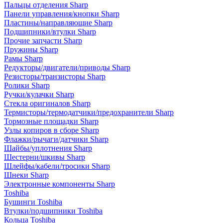
Пальцы отделения Sharp
Панели управления/кнопки Sharp
Пластины/направляющие Sharp
Подшипники/втулки Sharp
Прочие запчасти Sharp
Пружины Sharp
Рамы Sharp
Редукторы/двигатели/приводы Sharp
Резисторы/транзисторы Sharp
Ролики Sharp
Ручки/кулачки Sharp
Стекла оригиналов Sharp
Термисторы/термодатчики/предохранители Sharp
Тормозные площадки Sharp
Узлы копиров в сборе Sharp
Флажки/рычаги/датчики Sharp
Шайбы/уплотнения Sharp
Шестерни/шкивы Sharp
Шлейфы/кабели/тросики Sharp
Шнеки Sharp
Электронные компоненты Sharp
Toshiba
Бушинги Toshiba
Втулки/подшипники Toshiba
Кольца Toshiba