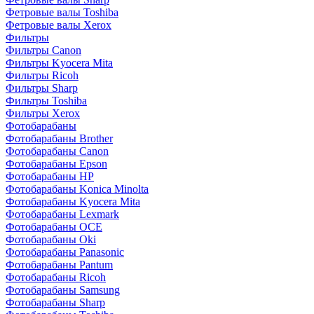
Фетровые валы Toshiba
Фетровые валы Xerox
Фильтры
Фильтры Canon
Фильтры Kyocera Mita
Фильтры Ricoh
Фильтры Sharp
Фильтры Toshiba
Фильтры Xerox
Фотобарабаны
Фотобарабаны Brother
Фотобарабаны Canon
Фотобарабаны Epson
Фотобарабаны HP
Фотобарабаны Konica Minolta
Фотобарабаны Kyocera Mita
Фотобарабаны Lexmark
Фотобарабаны OCE
Фотобарабаны Oki
Фотобарабаны Panasonic
Фотобарабаны Pantum
Фотобарабаны Ricoh
Фотобарабаны Samsung
Фотобарабаны Sharp