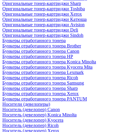
Оригинальные тонер-картриджи Sharp
Оригинальные тонер-картриджи Toshiba
Оригинальные тонер-картриджи Xerox
Оригинальные тонер-картриджи Катюша
Оригинальные тонер-картриджи Avision
Оригинальные тонер-картриджи Deli
Оригинальные тонер-картриджи Sindoh
Бункеры отработанного тонера
Бункеры отработанного тонера Brother
Бункеры отработанного тонера Canon
Бункеры отработанного тонера HP
Бункеры отработанного тонера Konica Minolta
Бункеры отработанного тонера Kyocera Mita
Бункеры отработанного тонера Lexmark
Бункеры отработанного тонера Ricoh
Бункеры отработанного тонера Samsung
Бункеры отработанного тонера Sharp
Бункеры отработанного тонера Xerox
Бункеры отработанного тонера PANTUM
Носители (девелоперы)
Носитель (девелопер) Canon
Носитель (девелопер) Konica Minolta
Носитель (девелопер) Kyocera
Носитель (девелопер) Ricoh
Носитель (девелопер) Xerox