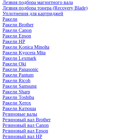
Лезвия подбора магнитного вала
Лезвия подбора тонера (Recovery Blade)
Уплотнения для картриджей
Ракели
Ракели Brother
Ракели Canon
Ракели Epson
Ракели HP
Ракели Konica Minolta
Ракели Kyocera Mita
Ракели Lexmark
Ракели Oki
Ракели Panasonic
Ракели Pantum
Ракели Ricoh
Ракели Samsung
Ракели Sharp
Ракели Toshiba
Ракели Xerox
Ракели Катюша
Резиновые валы
Резиновый вал Brother
Резиновый вал Canon
Резиновый вал Epson
Резиновый вал HP