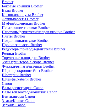
Brother
Боковые крышки Brother
Валы Brother
Крышки/корпусы Brother
Лотки/кассеты Brother
Муфты/соленоиды Brother
Печатающие головки Brother
Пластины/держатели/направляющие Brother
Платы Brother
Подшипники/втулки Brother
Прочие запчасти Brother
Редукторы/приводы/двигатели Brother
Ролики Brother
Тормозные площадки Brother
Узлы принтеров в сборе Brother
Флажки/рычаги/датчики Brother
Шарниры/кронштейны Brother
Шестерни Brother
Шлейфы/кабели Brother
Canon
Валы регистрации Canon
Валы теплоотвода/очистки Canon
Вентиляторы Canon
Замки/Крюки Canon
Зеркала Canon