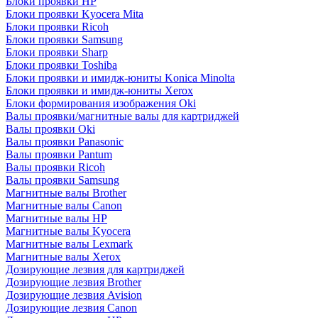
Блоки проявки HP
Блоки проявки Kyocera Mita
Блоки проявки Ricoh
Блоки проявки Samsung
Блоки проявки Sharp
Блоки проявки Toshiba
Блоки проявки и имидж-юниты Konica Minolta
Блоки проявки и имидж-юниты Xerox
Блоки формирования изображения Oki
Валы проявки/магнитные валы для картриджей
Валы проявки Oki
Валы проявки Panasonic
Валы проявки Pantum
Валы проявки Ricoh
Валы проявки Samsung
Магнитные валы Brother
Магнитные валы Canon
Магнитные валы HP
Магнитные валы Kyocera
Магнитные валы Lexmark
Магнитные валы Xerox
Дозирующие лезвия для картриджей
Дозирующие лезвия Brother
Дозирующие лезвия Avision
Дозирующие лезвия Canon