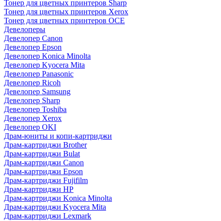
Тонер для цветных принтеров Sharp
Тонер для цветных принтеров Xerox
Тонер для цветных принтеров OCE
Девелоперы
Девелопер Canon
Девелопер Epson
Девелопер Konica Minolta
Девелопер Kyocera Mita
Девелопер Panasonic
Девелопер Ricoh
Девелопер Samsung
Девелопер Sharp
Девелопер Toshiba
Девелопер Xerox
Девелопер OKI
Драм-юниты и копи-картриджи
Драм-картриджи Brother
Драм-картриджи Bulat
Драм-картриджи Canon
Драм-картриджи Epson
Драм-картриджи Fujifilm
Драм-картриджи HP
Драм-картриджи Konica Minolta
Драм-картриджи Kyocera Mita
Драм-картриджи Lexmark