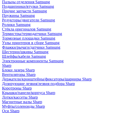
Пальцы отделения Samsung
Подшипники/втулки Samsung
Прочие запчасти Samsung
Пружины Samsung
Редукторы/двигатели Samsung
Ролики Samsung
Стёкла оригиналов Samsung
Термистры/термодатчики Samsung
Тормозные площадки Samsung
Узлы принтеров в сборе Samsung
Флажки/рычаги/датчики Samsung
Шестерни/шкивы Samsung
Шлейфы/кабели Samsung
Электронные компоненты Samsung
Sharp
Блоки лазера Sharp
Вентиляторы Sharp
Держатели/кронштейны/фиксаторы/шарниры Sharp
Дозирующие лезвия/лезвия подбора Sharp
Коротроны Sharp
Крышки/панели/корпуса Sharp
Лотки/кассеты Sharp
Магнитные валы Sharp
Муфты/соленоиды Sharp
Оси Sharp