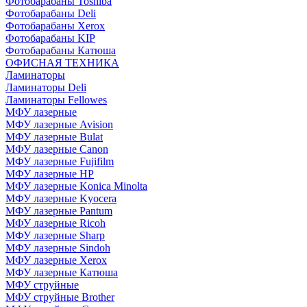
Фотобарабаны Toshiba
Фотобарабаны Deli
Фотобарабаны Xerox
Фотобарабаны KIP
Фотобарабаны Катюша
ОФИСНАЯ ТЕХНИКА
Ламинаторы
Ламинаторы Deli
Ламинаторы Fellowes
МФУ лазерные
МФУ лазерные Avision
МФУ лазерные Bulat
МФУ лазерные Canon
МФУ лазерные Fujifilm
МФУ лазерные HP
МФУ лазерные Konica Minolta
МФУ лазерные Kyocera
МФУ лазерные Pantum
МФУ лазерные Ricoh
МФУ лазерные Sharp
МФУ лазерные Sindoh
МФУ лазерные Xerox
МФУ лазерные Катюша
МФУ струйные
МФУ струйные Brother