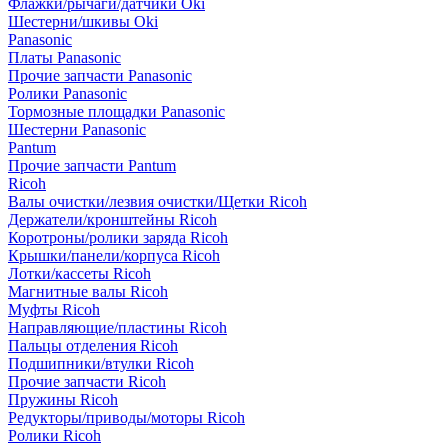
Флажки/рычаги/датчики Oki
Шестерни/шкивы Oki
Panasonic
Платы Panasonic
Прочие запчасти Panasonic
Ролики Panasonic
Тормозные площадки Panasonic
Шестерни Panasonic
Pantum
Прочие запчасти Pantum
Ricoh
Валы очистки/лезвия очистки/Щетки Ricoh
Держатели/кронштейны Ricoh
Коротроны/ролики заряда Ricoh
Крышки/панели/корпуса Ricoh
Лотки/кассеты Ricoh
Магнитные валы Ricoh
Муфты Ricoh
Направляющие/пластины Ricoh
Пальцы отделения Ricoh
Подшипники/втулки Ricoh
Прочие запчасти Ricoh
Пружины Ricoh
Редукторы/приводы/моторы Ricoh
Ролики Ricoh