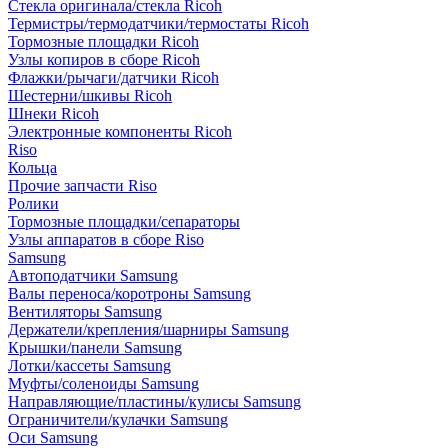
Стекла оригинала/стекла Ricoh
Термистры/термодатчики/термостаты Ricoh
Тормозные площадки Ricoh
Узлы копиров в сборе Ricoh
Флажки/рычаги/датчики Ricoh
Шестерни/шкивы Ricoh
Шнеки Ricoh
Электронные компоненты Ricoh
Riso
Кольца
Прочие запчасти Riso
Ролики
Тормозные площадки/сепараторы
Узлы аппаратов в сборе Riso
Samsung
Автоподатчики Samsung
Валы переноса/коротроны Samsung
Вентиляторы Samsung
Держатели/крепления/шарниры Samsung
Крышки/панели Samsung
Лотки/кассеты Samsung
Муфты/соленоиды Samsung
Направляющие/пластины/кулисы Samsung
Ограничители/кулачки Samsung
Оси Samsung