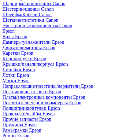
Шарниры/кронштейны Canon
Шестерни/шкивы Canon
Шлейфы/Кабели Canon
Щетки/антистатики Canon
Электронные компоненты Canon
Epson
Валы Epson
Дамперы/увлажнители Epson
Двигатели/моторы Epson
Каретки Epson
Кнопки/ручки Epson
Крышки/панели/корпуса Epson
Линейки Epson
Лотки Epson
Маски Epson
Направляющие/пластины/держатели Epson
Печатающие головки Epson
Платы/электронные компоненты Epson
Поглотители чернил/памперсы Epson
Подшипники/втулки Epson
Прокладки/шайбы Epson
Прочие запчасти Epson
Пружины Epson
Рамы/рамки Epson
Ремни Epson