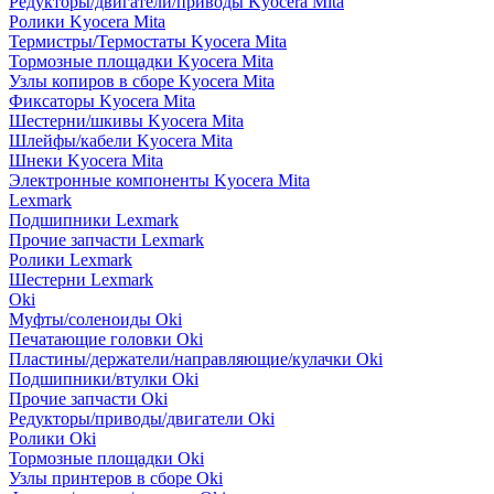
Редукторы/двигатели/приводы Kyocera Mita
Ролики Kyocera Mita
Термистры/Термостаты Kyocera Mita
Тормозные площадки Kyocera Mita
Узлы копиров в сборе Kyocera Mita
Фиксаторы Kyocera Mita
Шестерни/шкивы Kyocera Mita
Шлейфы/кабели Kyocera Mita
Шнеки Kyocera Mita
Электронные компоненты Kyocera Mita
Lexmark
Подшипники Lexmark
Прочие запчасти Lexmark
Ролики Lexmark
Шестерни Lexmark
Oki
Муфты/соленоиды Oki
Печатающие головки Oki
Пластины/держатели/направляющие/кулачки Oki
Подшипники/втулки Oki
Прочие запчасти Oki
Редукторы/приводы/двигатели Oki
Ролики Oki
Тормозные площадки Oki
Узлы принтеров в сборе Oki