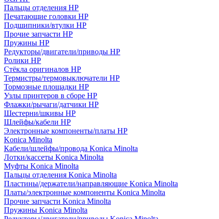
Пальцы отделения HP
Печатающие головки HP
Подшипники/втулки HP
Прочие запчасти HP
Пружины HP
Редукторы/двигатели/приводы HP
Ролики HP
Стёкла оригиналов HP
Термистры/термовыключатели HP
Тормозные площадки HP
Узлы принтеров в сборе HP
Флажки/рычаги/датчики HP
Шестерни/шкивы HP
Шлейфы/кабели HP
Электронные компоненты/платы HP
Konica Minolta
Кабели/шлейфы/провода Konica Minolta
Лотки/кассеты Konica Minolta
Муфты Konica Minolta
Пальцы отделения Konica Minolta
Пластины/держатели/направляющие Konica Minolta
Платы/электронные компоненты Konica Minolta
Прочие запчасти Konica Minolta
Пружины Konica Minolta
Редукторы/двигатели/приводы Konica Minolta