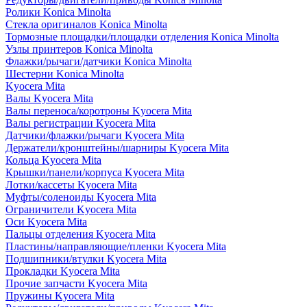
Ролики Konica Minolta
Стекла оригиналов Konica Minolta
Тормозные площадки/площадки отделения Konica Minolta
Узлы принтеров Konica Minolta
Флажки/рычаги/датчики Konica Minolta
Шестерни Konica Minolta
Kyocera Mita
Валы Kyocera Mita
Валы переноса/коротроны Kyocera Mita
Валы регистрации Kyocera Mita
Датчики/флажки/рычаги Kyocera Mita
Держатели/кронштейны/шарниры Kyocera Mita
Кольца Kyocera Mita
Крышки/панели/корпуса Kyocera Mita
Лотки/кассеты Kyocera Mita
Муфты/соленоиды Kyocera Mita
Ограничители Kyocera Mita
Оси Kyocera Mita
Пальцы отделения Kyocera Mita
Пластины/направляющие/пленки Kyocera Mita
Подшипники/втулки Kyocera Mita
Прокладки Kyocera Mita
Прочие запчасти Kyocera Mita
Пружины Kyocera Mita