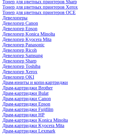
Тонер для цветных принтеров Sharp
Тонер для цветных принтеров Xerox
Тонер для цветных принтеров OCE
Девелоперы
Девелопер Canon
Девелопер Epson
Девелопер Konica Minolta
Девелопер Kyocera Mita
Девелопер Panasonic
Девелопер Ricoh
Девелопер Samsung
Девелопер Sharp
Девелопер Toshiba
Девелопер Xerox
Девелопер OKI
Драм-юниты и копи-картриджи
Драм-картриджи Brother
Драм-картриджи Bulat
Драм-картриджи Canon
Драм-картриджи Epson
Драм-картриджи Fujifilm
Драм-картриджи HP
Драм-картриджи Konica Minolta
Драм-картриджи Kyocera Mita
Драм-картриджи Lexmark