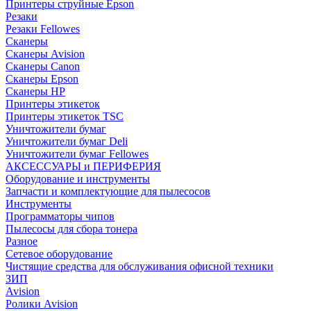
Принтеры струйные Epson
Резаки
Резаки Fellowes
Сканеры
Сканеры Avision
Сканеры Canon
Сканеры Epson
Сканеры HP
Принтеры этикеток
Принтеры этикеток TSC
Уничтожители бумаг
Уничтожители бумаг Deli
Уничтожители бумаг Fellowes
АКСЕССУАРЫ и ПЕРИФЕРИЯ
Оборудование и инструменты
Запчасти и комплектующие для пылесосов
Инструменты
Программаторы чипов
Пылесосы для сбора тонера
Разное
Сетевое оборудование
Чистящие средства для обслуживания офисной техники
ЗИП
Avision
Ролики Avision