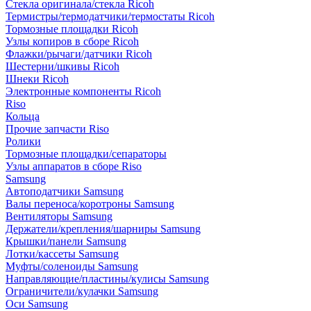
Стекла оригинала/стекла Ricoh
Термистры/термодатчики/термостаты Ricoh
Тормозные площадки Ricoh
Узлы копиров в сборе Ricoh
Флажки/рычаги/датчики Ricoh
Шестерни/шкивы Ricoh
Шнеки Ricoh
Электронные компоненты Ricoh
Riso
Кольца
Прочие запчасти Riso
Ролики
Тормозные площадки/сепараторы
Узлы аппаратов в сборе Riso
Samsung
Автоподатчики Samsung
Валы переноса/коротроны Samsung
Вентиляторы Samsung
Держатели/крепления/шарниры Samsung
Крышки/панели Samsung
Лотки/кассеты Samsung
Муфты/соленоиды Samsung
Направляющие/пластины/кулисы Samsung
Ограничители/кулачки Samsung
Оси Samsung