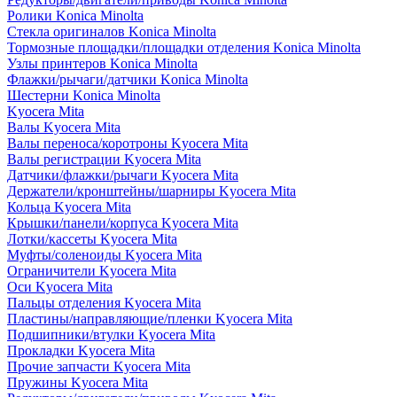
Ролики Konica Minolta
Стекла оригиналов Konica Minolta
Тормозные площадки/площадки отделения Konica Minolta
Узлы принтеров Konica Minolta
Флажки/рычаги/датчики Konica Minolta
Шестерни Konica Minolta
Kyocera Mita
Валы Kyocera Mita
Валы переноса/коротроны Kyocera Mita
Валы регистрации Kyocera Mita
Датчики/флажки/рычаги Kyocera Mita
Держатели/кронштейны/шарниры Kyocera Mita
Кольца Kyocera Mita
Крышки/панели/корпуса Kyocera Mita
Лотки/кассеты Kyocera Mita
Муфты/соленоиды Kyocera Mita
Ограничители Kyocera Mita
Оси Kyocera Mita
Пальцы отделения Kyocera Mita
Пластины/направляющие/пленки Kyocera Mita
Подшипники/втулки Kyocera Mita
Прокладки Kyocera Mita
Прочие запчасти Kyocera Mita
Пружины Kyocera Mita