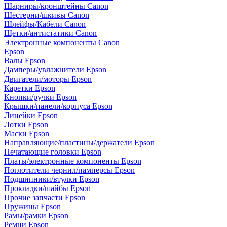
Шарниры/кронштейны Canon
Шестерни/шкивы Canon
Шлейфы/Кабели Canon
Щетки/антистатики Canon
Электронные компоненты Canon
Epson
Валы Epson
Дамперы/увлажнители Epson
Двигатели/моторы Epson
Каретки Epson
Кнопки/ручки Epson
Крышки/панели/корпуса Epson
Линейки Epson
Лотки Epson
Маски Epson
Направляющие/пластины/держатели Epson
Печатающие головки Epson
Платы/электронные компоненты Epson
Поглотители чернил/памперсы Epson
Подшипники/втулки Epson
Прокладки/шайбы Epson
Прочие запчасти Epson
Пружины Epson
Рамы/рамки Epson
Ремни Epson