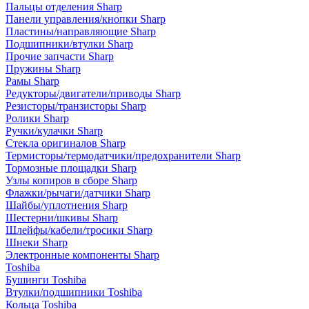
Пальцы отделения Sharp
Панели управления/кнопки Sharp
Пластины/направляющие Sharp
Подшипники/втулки Sharp
Прочие запчасти Sharp
Пружины Sharp
Рамы Sharp
Редукторы/двигатели/приводы Sharp
Резисторы/транзисторы Sharp
Ролики Sharp
Ручки/кулачки Sharp
Стекла оригиналов Sharp
Термисторы/термодатчики/предохранители Sharp
Тормозные площадки Sharp
Узлы копиров в сборе Sharp
Флажки/рычаги/датчики Sharp
Шайбы/уплотнения Sharp
Шестерни/шкивы Sharp
Шлейфы/кабели/тросики Sharp
Шнеки Sharp
Электронные компоненты Sharp
Toshiba
Бушинги Toshiba
Втулки/подшипники Toshiba
Кольца Toshiba