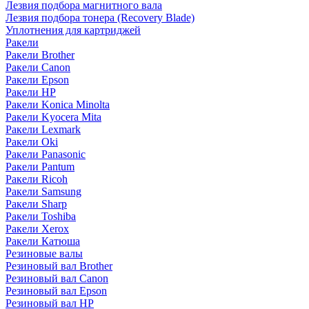
Лезвия подбора магнитного вала
Лезвия подбора тонера (Recovery Blade)
Уплотнения для картриджей
Ракели
Ракели Brother
Ракели Canon
Ракели Epson
Ракели HP
Ракели Konica Minolta
Ракели Kyocera Mita
Ракели Lexmark
Ракели Oki
Ракели Panasonic
Ракели Pantum
Ракели Ricoh
Ракели Samsung
Ракели Sharp
Ракели Toshiba
Ракели Xerox
Ракели Катюша
Резиновые валы
Резиновый вал Brother
Резиновый вал Canon
Резиновый вал Epson
Резиновый вал HP