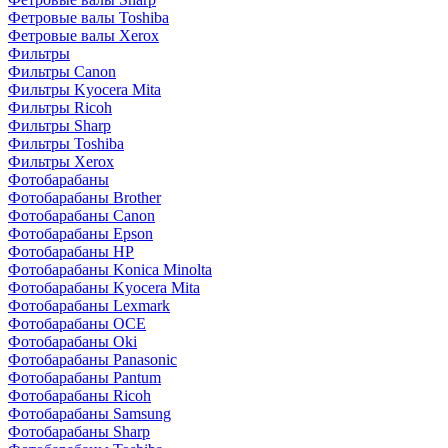
Фетровые валы Toshiba
Фетровые валы Xerox
Фильтры
Фильтры Canon
Фильтры Kyocera Mita
Фильтры Ricoh
Фильтры Sharp
Фильтры Toshiba
Фильтры Xerox
Фотобарабаны
Фотобарабаны Brother
Фотобарабаны Canon
Фотобарабаны Epson
Фотобарабаны HP
Фотобарабаны Konica Minolta
Фотобарабаны Kyocera Mita
Фотобарабаны Lexmark
Фотобарабаны OCE
Фотобарабаны Oki
Фотобарабаны Panasonic
Фотобарабаны Pantum
Фотобарабаны Ricoh
Фотобарабаны Samsung
Фотобарабаны Sharp