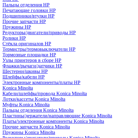
Пальцы отделения HP
Печатающие головки HP
Подшипники/втулки HP
Прочие запчасти HP
Пружины HP
Редукторы/двигатели/приводы HP
Ролики HP
Стёкла оригиналов HP
Термистры/термовыключатели HP
Тормозные площадки HP
Узлы принтеров в сборе HP
Флажки/рычаги/датчики HP
Шестерни/шкивы HP
Шлейфы/кабели HP
Электронные компоненты/платы HP
Konica Minolta
Кабели/шлейфы/провода Konica Minolta
Лотки/кассеты Konica Minolta
Муфты Konica Minolta
Пальцы отделения Konica Minolta
Пластины/держатели/направляющие Konica Minolta
Платы/электронные компоненты Konica Minolta
Прочие запчасти Konica Minolta
Пружины Konica Minolta
Редукторы/двигатели/приводы Konica Minolta