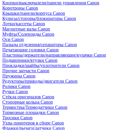
Кнопки/выключалели/панели управления Canon
Коротроны Canon
Крышки/панели/корпуса Canon
Кулисы/стопоры/блокираторы Canon
Лотки/кассеты Canon
Магнитные валы Canon
Муфты/Соленоиды Canon
Оси Canon
Пальцы отделения/сепараторы Canon
Печатающие головки Canon
Пластины/держатели/направляющие/кулачки Canon
Подшипники/втулки Canon
Прокладки/шайбы/уплотнители Canon
Прочие запчасти Canon
Пружины Canon
Редукторы/приводы/двигатели Canon
Ролики Canon
Ручки Canon
Стёкла оригиналов Canon
Стопорные кольца Canon
Термистры/Термодатчики Canon
Тормозные площадки Canon
Тросики Canon
Узлы принтеров в сборе Canon
Флажки/рычаги/датчики Canon