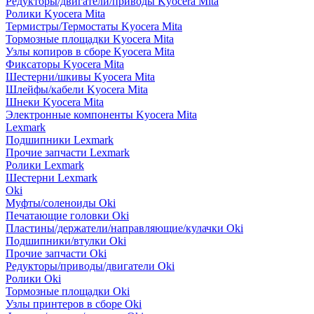
Редукторы/двигатели/приводы Kyocera Mita
Ролики Kyocera Mita
Термистры/Термостаты Kyocera Mita
Тормозные площадки Kyocera Mita
Узлы копиров в сборе Kyocera Mita
Фиксаторы Kyocera Mita
Шестерни/шкивы Kyocera Mita
Шлейфы/кабели Kyocera Mita
Шнеки Kyocera Mita
Электронные компоненты Kyocera Mita
Lexmark
Подшипники Lexmark
Прочие запчасти Lexmark
Ролики Lexmark
Шестерни Lexmark
Oki
Муфты/соленоиды Oki
Печатающие головки Oki
Пластины/держатели/направляющие/кулачки Oki
Подшипники/втулки Oki
Прочие запчасти Oki
Редукторы/приводы/двигатели Oki
Ролики Oki
Тормозные площадки Oki
Узлы принтеров в сборе Oki