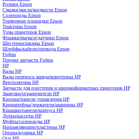
Ролики Epson
Смазки/масла/жидкости Epson
Соленоиды Epson
Тормозные площадки Epson
Тракторы Epson
Узлы принтеров Epson
Флажки/рычаги/датчики Epson
Шестерни/шкивы Epson
Шлейфы/кабели/провода Epson
Fujitsu
Прочие запчасти Fujitsu
HP
Валы HP
Валы переноса заряда/коротроны HP
Вентиляторы HP
Запчасти для плоттеров и широкоформатных принтеров HP
Защелки/ограничители HP
Кнопки/панели управления HP
Кронштейны/держатели/шарниры HP
Крышки/панели/корпуса HP
Лотки/кассеты HP
Муфты/соленоиды HP
Направляющие/пластины HP
Опоры/кулачки HP
Оси HP