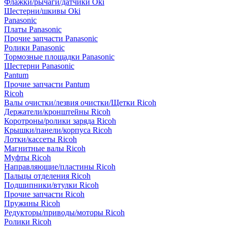
Флажки/рычаги/датчики Oki
Шестерни/шкивы Oki
Panasonic
Платы Panasonic
Прочие запчасти Panasonic
Ролики Panasonic
Тормозные площадки Panasonic
Шестерни Panasonic
Pantum
Прочие запчасти Pantum
Ricoh
Валы очистки/лезвия очистки/Щетки Ricoh
Держатели/кронштейны Ricoh
Коротроны/ролики заряда Ricoh
Крышки/панели/корпуса Ricoh
Лотки/кассеты Ricoh
Магнитные валы Ricoh
Муфты Ricoh
Направляющие/пластины Ricoh
Пальцы отделения Ricoh
Подшипники/втулки Ricoh
Прочие запчасти Ricoh
Пружины Ricoh
Редукторы/приводы/моторы Ricoh
Ролики Ricoh