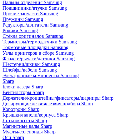
Пальцы отделения Samsung
Подшипники/втулки Samsung
Прочие запчасти Samsung
Пружины Samsung
Редукторы/двигатели Samsung
Ролики Samsung
Стёкла оригиналов Samsung
Термистры/термодатчики Samsung
Тормозные площадки Samsung
Узлы принтеров в сборе Samsung
Флажки/рычаги/датчики Samsung
Шестерни/шкивы Samsung
Шлейфы/кабели Samsung
Электронные компоненты Samsung
Sharp
Блоки лазера Sharp
Вентиляторы Sharp
Держатели/кронштейны/фиксаторы/шарниры Sharp
Дозирующие лезвия/лезвия подбора Sharp
Коротроны Sharp
Крышки/панели/корпуса Sharp
Лотки/кассеты Sharp
Магнитные валы Sharp
Муфты/соленоиды Sharp
Оси Sharp