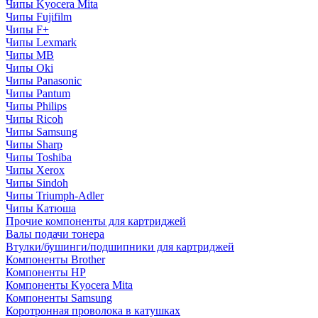
Чипы Kyocera Mita
Чипы Fujifilm
Чипы F+
Чипы Lexmark
Чипы MB
Чипы Oki
Чипы Panasonic
Чипы Pantum
Чипы Philips
Чипы Ricoh
Чипы Samsung
Чипы Sharp
Чипы Toshiba
Чипы Xerox
Чипы Sindoh
Чипы Triumph-Adler
Чипы Катюша
Прочие компоненты для картриджей
Валы подачи тонера
Втулки/бушинги/подшипники для картриджей
Компоненты Brother
Компоненты HP
Компоненты Kyocera Mita
Компоненты Samsung
Коротронная проволока в катушках