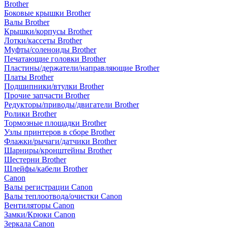
Brother
Боковые крышки Brother
Валы Brother
Крышки/корпусы Brother
Лотки/кассеты Brother
Муфты/соленоиды Brother
Печатающие головки Brother
Пластины/держатели/направляющие Brother
Платы Brother
Подшипники/втулки Brother
Прочие запчасти Brother
Редукторы/приводы/двигатели Brother
Ролики Brother
Тормозные площадки Brother
Узлы принтеров в сборе Brother
Флажки/рычаги/датчики Brother
Шарниры/кронштейны Brother
Шестерни Brother
Шлейфы/кабели Brother
Canon
Валы регистрации Canon
Валы теплоотвода/очистки Canon
Вентиляторы Canon
Замки/Крюки Canon
Зеркала Canon