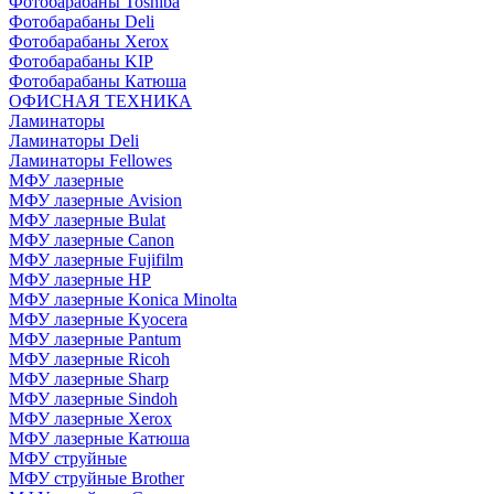
Фотобарабаны Toshiba
Фотобарабаны Deli
Фотобарабаны Xerox
Фотобарабаны KIP
Фотобарабаны Катюша
ОФИСНАЯ ТЕХНИКА
Ламинаторы
Ламинаторы Deli
Ламинаторы Fellowes
МФУ лазерные
МФУ лазерные Avision
МФУ лазерные Bulat
МФУ лазерные Canon
МФУ лазерные Fujifilm
МФУ лазерные HP
МФУ лазерные Konica Minolta
МФУ лазерные Kyocera
МФУ лазерные Pantum
МФУ лазерные Ricoh
МФУ лазерные Sharp
МФУ лазерные Sindoh
МФУ лазерные Xerox
МФУ лазерные Катюша
МФУ струйные
МФУ струйные Brother