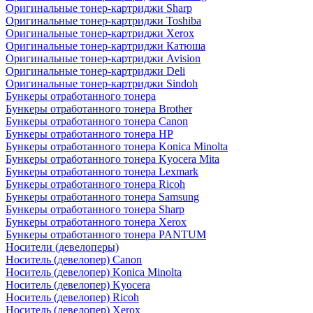
Оригинальные тонер-картриджи Sharp
Оригинальные тонер-картриджи Toshiba
Оригинальные тонер-картриджи Xerox
Оригинальные тонер-картриджи Катюша
Оригинальные тонер-картриджи Avision
Оригинальные тонер-картриджи Deli
Оригинальные тонер-картриджи Sindoh
Бункеры отработанного тонера
Бункеры отработанного тонера Brother
Бункеры отработанного тонера Canon
Бункеры отработанного тонера HP
Бункеры отработанного тонера Konica Minolta
Бункеры отработанного тонера Kyocera Mita
Бункеры отработанного тонера Lexmark
Бункеры отработанного тонера Ricoh
Бункеры отработанного тонера Samsung
Бункеры отработанного тонера Sharp
Бункеры отработанного тонера Xerox
Бункеры отработанного тонера PANTUM
Носители (девелоперы)
Носитель (девелопер) Canon
Носитель (девелопер) Konica Minolta
Носитель (девелопер) Kyocera
Носитель (девелопер) Ricoh
Носитель (девелопер) Xerox