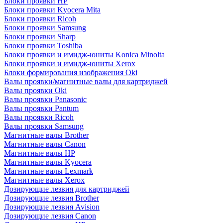
Блоки проявки HP
Блоки проявки Kyocera Mita
Блоки проявки Ricoh
Блоки проявки Samsung
Блоки проявки Sharp
Блоки проявки Toshiba
Блоки проявки и имидж-юниты Konica Minolta
Блоки проявки и имидж-юниты Xerox
Блоки формирования изображения Oki
Валы проявки/магнитные валы для картриджей
Валы проявки Oki
Валы проявки Panasonic
Валы проявки Pantum
Валы проявки Ricoh
Валы проявки Samsung
Магнитные валы Brother
Магнитные валы Canon
Магнитные валы HP
Магнитные валы Kyocera
Магнитные валы Lexmark
Магнитные валы Xerox
Дозирующие лезвия для картриджей
Дозирующие лезвия Brother
Дозирующие лезвия Avision
Дозирующие лезвия Canon