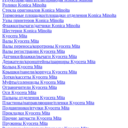
Ролики Konica Minolta
Стекла оригиналов Konica Minolta
Тормозные площадки/площадки отделения Konica Minolta
Узлы принтеров Konica Minolta
Флажки/рычаги/датчики Konica Minolta
Шестерни Konica Minolta
Kyocera Mita
Валы Kyocera Mita
Валы переноса/коротроны Kyocera Mita
Валы регистрации Kyocera Mita
Датчики/флажки/рычаги Kyocera Mita
Держатели/кронштейны/шарниры Kyocera Mita
Кольца Kyocera Mita
Крышки/панели/корпуса Kyocera Mita
Лотки/кассеты Kyocera Mita
Муфты/соленоиды Kyocera Mita
Ограничители Kyocera Mita
Оси Kyocera Mita
Пальцы отделения Kyocera Mita
Пластины/направляющие/пленки Kyocera Mita
Подшипники/втулки Kyocera Mita
Прокладки Kyocera Mita
Прочие запчасти Kyocera Mita
Пружины Kyocera Mita