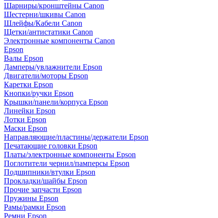
Шарниры/кронштейны Canon
Шестерни/шкивы Canon
Шлейфы/Кабели Canon
Щетки/антистатики Canon
Электронные компоненты Canon
Epson
Валы Epson
Дамперы/увлажнители Epson
Двигатели/моторы Epson
Каретки Epson
Кнопки/ручки Epson
Крышки/панели/корпуса Epson
Линейки Epson
Лотки Epson
Маски Epson
Направляющие/пластины/держатели Epson
Печатающие головки Epson
Платы/электронные компоненты Epson
Поглотители чернил/памперсы Epson
Подшипники/втулки Epson
Прокладки/шайбы Epson
Прочие запчасти Epson
Пружины Epson
Рамы/рамки Epson
Ремни Epson