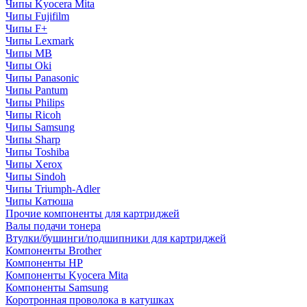
Чипы Kyocera Mita
Чипы Fujifilm
Чипы F+
Чипы Lexmark
Чипы MB
Чипы Oki
Чипы Panasonic
Чипы Pantum
Чипы Philips
Чипы Ricoh
Чипы Samsung
Чипы Sharp
Чипы Toshiba
Чипы Xerox
Чипы Sindoh
Чипы Triumph-Adler
Чипы Катюша
Прочие компоненты для картриджей
Валы подачи тонера
Втулки/бушинги/подшипники для картриджей
Компоненты Brother
Компоненты HP
Компоненты Kyocera Mita
Компоненты Samsung
Коротронная проволока в катушках