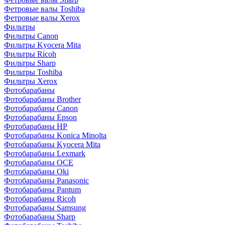
Фетровые валы Toshiba
Фетровые валы Xerox
Фильтры
Фильтры Canon
Фильтры Kyocera Mita
Фильтры Ricoh
Фильтры Sharp
Фильтры Toshiba
Фильтры Xerox
Фотобарабаны
Фотобарабаны Brother
Фотобарабаны Canon
Фотобарабаны Epson
Фотобарабаны HP
Фотобарабаны Konica Minolta
Фотобарабаны Kyocera Mita
Фотобарабаны Lexmark
Фотобарабаны OCE
Фотобарабаны Oki
Фотобарабаны Panasonic
Фотобарабаны Pantum
Фотобарабаны Ricoh
Фотобарабаны Samsung
Фотобарабаны Sharp