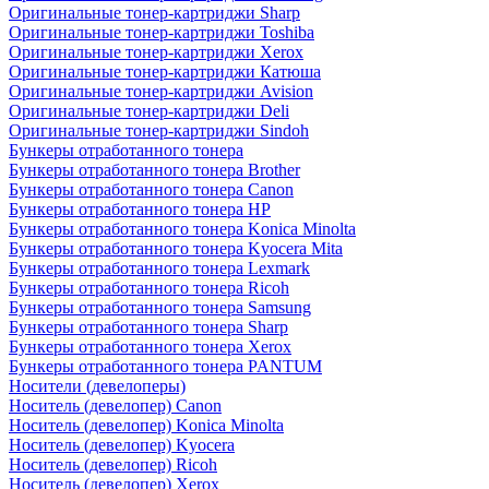
Оригинальные тонер-картриджи Sharp
Оригинальные тонер-картриджи Toshiba
Оригинальные тонер-картриджи Xerox
Оригинальные тонер-картриджи Катюша
Оригинальные тонер-картриджи Avision
Оригинальные тонер-картриджи Deli
Оригинальные тонер-картриджи Sindoh
Бункеры отработанного тонера
Бункеры отработанного тонера Brother
Бункеры отработанного тонера Canon
Бункеры отработанного тонера HP
Бункеры отработанного тонера Konica Minolta
Бункеры отработанного тонера Kyocera Mita
Бункеры отработанного тонера Lexmark
Бункеры отработанного тонера Ricoh
Бункеры отработанного тонера Samsung
Бункеры отработанного тонера Sharp
Бункеры отработанного тонера Xerox
Бункеры отработанного тонера PANTUM
Носители (девелоперы)
Носитель (девелопер) Canon
Носитель (девелопер) Konica Minolta
Носитель (девелопер) Kyocera
Носитель (девелопер) Ricoh
Носитель (девелопер) Xerox