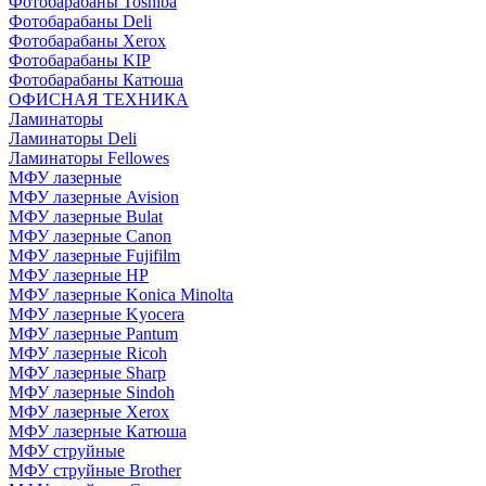
Фотобарабаны Toshiba
Фотобарабаны Deli
Фотобарабаны Xerox
Фотобарабаны KIP
Фотобарабаны Катюша
ОФИСНАЯ ТЕХНИКА
Ламинаторы
Ламинаторы Deli
Ламинаторы Fellowes
МФУ лазерные
МФУ лазерные Avision
МФУ лазерные Bulat
МФУ лазерные Canon
МФУ лазерные Fujifilm
МФУ лазерные HP
МФУ лазерные Konica Minolta
МФУ лазерные Kyocera
МФУ лазерные Pantum
МФУ лазерные Ricoh
МФУ лазерные Sharp
МФУ лазерные Sindoh
МФУ лазерные Xerox
МФУ лазерные Катюша
МФУ струйные
МФУ струйные Brother