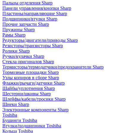
Пальцы отделения Sharp
Панели управления/кнопки Sharp
Пластины/направляющие Sharp
Подшипники/втулки Sharp
Прочие запчасти Sharp
Пружины Sharp
Рамы Sharp
Редукторы/двигатели/приводы Sharp
Резисторы/транзисторы Sharp
Ролики Sharp
Ручки/кулачки Sharp
Стекла оригиналов Sharp
Термисторы/термодатчики/предохранители Sharp
Тормозные площадки Sharp
Узлы копиров в сборе Sharp
Флажки/рычаги/датчики Sharp
Шайбы/уплотнения Sharp
Шестерни/шкивы Sharp
Шлейфы/кабели/тросики Sharp
Шнеки Sharp
Электронные компоненты Sharp
Toshiba
Бушинги Toshiba
Втулки/подшипники Toshiba
Кольца Toshiba