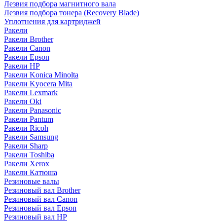
Лезвия подбора магнитного вала
Лезвия подбора тонера (Recovery Blade)
Уплотнения для картриджей
Ракели
Ракели Brother
Ракели Canon
Ракели Epson
Ракели HP
Ракели Konica Minolta
Ракели Kyocera Mita
Ракели Lexmark
Ракели Oki
Ракели Panasonic
Ракели Pantum
Ракели Ricoh
Ракели Samsung
Ракели Sharp
Ракели Toshiba
Ракели Xerox
Ракели Катюша
Резиновые валы
Резиновый вал Brother
Резиновый вал Canon
Резиновый вал Epson
Резиновый вал HP