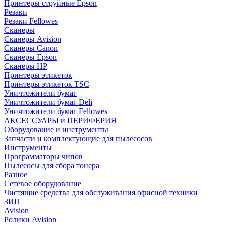
Принтеры струйные Epson
Резаки
Резаки Fellowes
Сканеры
Сканеры Avision
Сканеры Canon
Сканеры Epson
Сканеры HP
Принтеры этикеток
Принтеры этикеток TSC
Уничтожители бумаг
Уничтожители бумаг Deli
Уничтожители бумаг Fellowes
АКСЕССУАРЫ и ПЕРИФЕРИЯ
Оборудование и инструменты
Запчасти и комплектующие для пылесосов
Инструменты
Программаторы чипов
Пылесосы для сбора тонера
Разное
Сетевое оборудование
Чистящие средства для обслуживания офисной техники
ЗИП
Avision
Ролики Avision