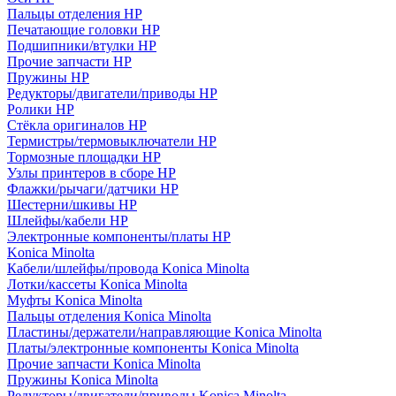
Пальцы отделения HP
Печатающие головки HP
Подшипники/втулки HP
Прочие запчасти HP
Пружины HP
Редукторы/двигатели/приводы HP
Ролики HP
Стёкла оригиналов HP
Термистры/термовыключатели HP
Тормозные площадки HP
Узлы принтеров в сборе HP
Флажки/рычаги/датчики HP
Шестерни/шкивы HP
Шлейфы/кабели HP
Электронные компоненты/платы HP
Konica Minolta
Кабели/шлейфы/провода Konica Minolta
Лотки/кассеты Konica Minolta
Муфты Konica Minolta
Пальцы отделения Konica Minolta
Пластины/держатели/направляющие Konica Minolta
Платы/электронные компоненты Konica Minolta
Прочие запчасти Konica Minolta
Пружины Konica Minolta
Редукторы/двигатели/приводы Konica Minolta