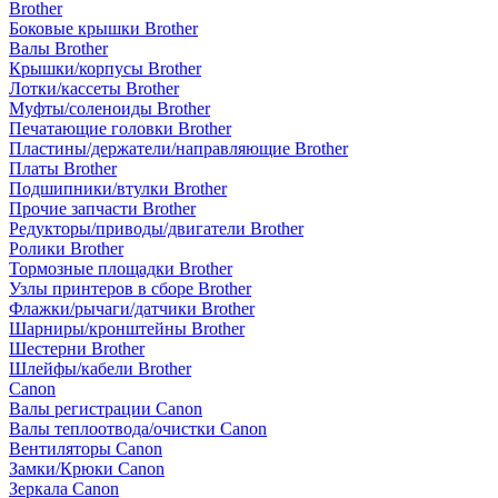
Brother
Боковые крышки Brother
Валы Brother
Крышки/корпусы Brother
Лотки/кассеты Brother
Муфты/соленоиды Brother
Печатающие головки Brother
Пластины/держатели/направляющие Brother
Платы Brother
Подшипники/втулки Brother
Прочие запчасти Brother
Редукторы/приводы/двигатели Brother
Ролики Brother
Тормозные площадки Brother
Узлы принтеров в сборе Brother
Флажки/рычаги/датчики Brother
Шарниры/кронштейны Brother
Шестерни Brother
Шлейфы/кабели Brother
Canon
Валы регистрации Canon
Валы теплоотвода/очистки Canon
Вентиляторы Canon
Замки/Крюки Canon
Зеркала Canon