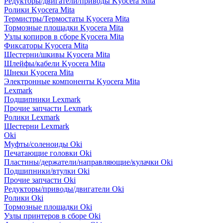
Редукторы/двигатели/приводы Kyocera Mita
Ролики Kyocera Mita
Термистры/Термостаты Kyocera Mita
Тормозные площадки Kyocera Mita
Узлы копиров в сборе Kyocera Mita
Фиксаторы Kyocera Mita
Шестерни/шкивы Kyocera Mita
Шлейфы/кабели Kyocera Mita
Шнеки Kyocera Mita
Электронные компоненты Kyocera Mita
Lexmark
Подшипники Lexmark
Прочие запчасти Lexmark
Ролики Lexmark
Шестерни Lexmark
Oki
Муфты/соленоиды Oki
Печатающие головки Oki
Пластины/держатели/направляющие/кулачки Oki
Подшипники/втулки Oki
Прочие запчасти Oki
Редукторы/приводы/двигатели Oki
Ролики Oki
Тормозные площадки Oki
Узлы принтеров в сборе Oki