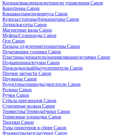
Кнопки/выключалели/панели управления Canon
Коротроны Canon
Крышки/панели/корпуса Canon
Кулисы/стопоры/блокираторы Canon
Лотки/кассеты Canon
Магнитные валы Canon
Муфты/Соленоиды Canon
Оси Canon
Пальцы отделения/сепараторы Canon
Печатающие головки Canon
Пластины/держатели/направляющие/кулачки Canon
Подшипники/втулки Canon
Прокладки/шайбы/уплотнители Canon
Прочие запчасти Canon
Пружины Canon
Редукторы/приводы/двигатели Canon
Ролики Canon
Ручки Canon
Стёкла оригиналов Canon
Стопорные кольца Canon
Термистры/Термодатчики Canon
Тормозные площадки Canon
Тросики Canon
Узлы принтеров в сборе Canon
Флажки/рычаги/датчики Canon