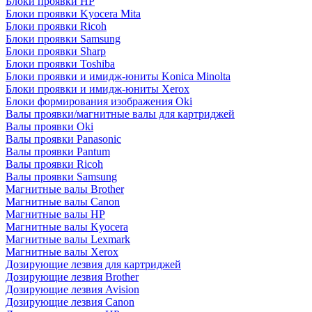
Блоки проявки HP
Блоки проявки Kyocera Mita
Блоки проявки Ricoh
Блоки проявки Samsung
Блоки проявки Sharp
Блоки проявки Toshiba
Блоки проявки и имидж-юниты Konica Minolta
Блоки проявки и имидж-юниты Xerox
Блоки формирования изображения Oki
Валы проявки/магнитные валы для картриджей
Валы проявки Oki
Валы проявки Panasonic
Валы проявки Pantum
Валы проявки Ricoh
Валы проявки Samsung
Магнитные валы Brother
Магнитные валы Canon
Магнитные валы HP
Магнитные валы Kyocera
Магнитные валы Lexmark
Магнитные валы Xerox
Дозирующие лезвия для картриджей
Дозирующие лезвия Brother
Дозирующие лезвия Avision
Дозирующие лезвия Canon