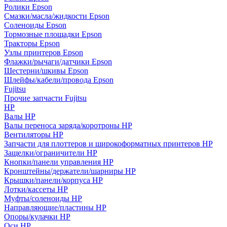
Ролики Epson
Смазки/масла/жидкости Epson
Соленоиды Epson
Тормозные площадки Epson
Тракторы Epson
Узлы принтеров Epson
Флажки/рычаги/датчики Epson
Шестерни/шкивы Epson
Шлейфы/кабели/провода Epson
Fujitsu
Прочие запчасти Fujitsu
HP
Валы HP
Валы переноса заряда/коротроны HP
Вентиляторы HP
Запчасти для плоттеров и широкоформатных принтеров HP
Защелки/ограничители HP
Кнопки/панели управления HP
Кронштейны/держатели/шарниры HP
Крышки/панели/корпуса HP
Лотки/кассеты HP
Муфты/соленоиды HP
Направляющие/пластины HP
Опоры/кулачки HP
Оси HP