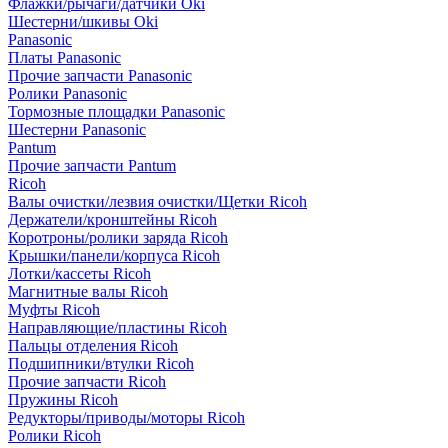
Флажки/рычаги/датчики Oki
Шестерни/шкивы Oki
Panasonic
Платы Panasonic
Прочие запчасти Panasonic
Ролики Panasonic
Тормозные площадки Panasonic
Шестерни Panasonic
Pantum
Прочие запчасти Pantum
Ricoh
Валы очистки/лезвия очистки/Щетки Ricoh
Держатели/кронштейны Ricoh
Коротроны/ролики заряда Ricoh
Крышки/панели/корпуса Ricoh
Лотки/кассеты Ricoh
Магнитные валы Ricoh
Муфты Ricoh
Направляющие/пластины Ricoh
Пальцы отделения Ricoh
Подшипники/втулки Ricoh
Прочие запчасти Ricoh
Пружины Ricoh
Редукторы/приводы/моторы Ricoh
Ролики Ricoh