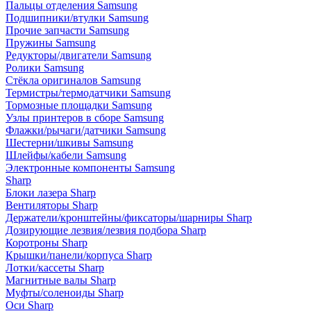
Пальцы отделения Samsung
Подшипники/втулки Samsung
Прочие запчасти Samsung
Пружины Samsung
Редукторы/двигатели Samsung
Ролики Samsung
Стёкла оригиналов Samsung
Термистры/термодатчики Samsung
Тормозные площадки Samsung
Узлы принтеров в сборе Samsung
Флажки/рычаги/датчики Samsung
Шестерни/шкивы Samsung
Шлейфы/кабели Samsung
Электронные компоненты Samsung
Sharp
Блоки лазера Sharp
Вентиляторы Sharp
Держатели/кронштейны/фиксаторы/шарниры Sharp
Дозирующие лезвия/лезвия подбора Sharp
Коротроны Sharp
Крышки/панели/корпуса Sharp
Лотки/кассеты Sharp
Магнитные валы Sharp
Муфты/соленоиды Sharp
Оси Sharp