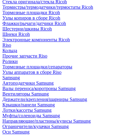
Стекла оригинала/стекла Ricoh
Термистры/термодатчики/термостаты Ricoh
Тормозные площадки Ricoh
Узлы копиров в сборе Ricoh
Флажки/рычаги/датчики Ricoh
Шестерни/шкивы Ricoh
Шнеки Ricoh
Электронные компоненты Ricoh
Riso
Кольца
Прочие запчасти Riso
Ролики
Тормозные площадки/сепараторы
Узлы аппаратов в сборе Riso
Samsung
Автоподатчики Samsung
Валы переноса/коротроны Samsung
Вентиляторы Samsung
Держатели/крепления/шарниры Samsung
Крышки/панели Samsung
Лотки/кассеты Samsung
Муфты/соленоиды Samsung
Направляющие/пластины/кулисы Samsung
Ограничители/кулачки Samsung
Оси Samsung