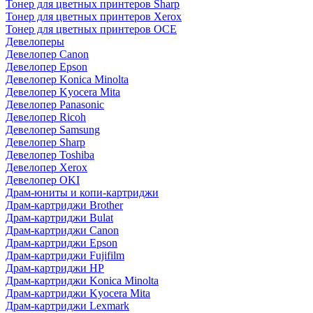
Тонер для цветных принтеров Sharp
Тонер для цветных принтеров Xerox
Тонер для цветных принтеров OCE
Девелоперы
Девелопер Canon
Девелопер Epson
Девелопер Konica Minolta
Девелопер Kyocera Mita
Девелопер Panasonic
Девелопер Ricoh
Девелопер Samsung
Девелопер Sharp
Девелопер Toshiba
Девелопер Xerox
Девелопер OKI
Драм-юниты и копи-картриджи
Драм-картриджи Brother
Драм-картриджи Bulat
Драм-картриджи Canon
Драм-картриджи Epson
Драм-картриджи Fujifilm
Драм-картриджи HP
Драм-картриджи Konica Minolta
Драм-картриджи Kyocera Mita
Драм-картриджи Lexmark