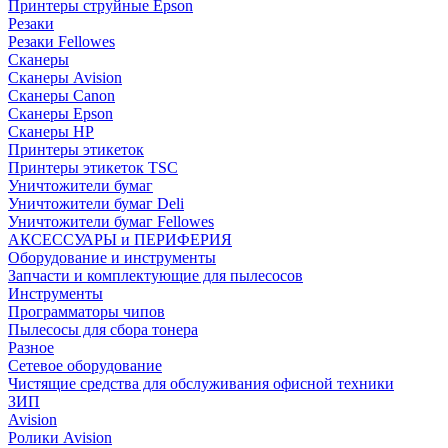
Принтеры струйные Epson
Резаки
Резаки Fellowes
Сканеры
Сканеры Avision
Сканеры Canon
Сканеры Epson
Сканеры HP
Принтеры этикеток
Принтеры этикеток TSC
Уничтожители бумаг
Уничтожители бумаг Deli
Уничтожители бумаг Fellowes
АКСЕССУАРЫ и ПЕРИФЕРИЯ
Оборудование и инструменты
Запчасти и комплектующие для пылесосов
Инструменты
Программаторы чипов
Пылесосы для сбора тонера
Разное
Сетевое оборудование
Чистящие средства для обслуживания офисной техники
ЗИП
Avision
Ролики Avision