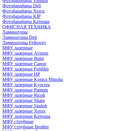
Фотобарабаны Toshiba
Фотобарабаны Deli
Фотобарабаны Xerox
Фотобарабаны KIP
Фотобарабаны Катюша
ОФИСНАЯ ТЕХНИКА
Ламинаторы
Ламинаторы Deli
Ламинаторы Fellowes
МФУ лазерные
МФУ лазерные Avision
МФУ лазерные Bulat
МФУ лазерные Canon
МФУ лазерные Fujifilm
МФУ лазерные HP
МФУ лазерные Konica Minolta
МФУ лазерные Kyocera
МФУ лазерные Pantum
МФУ лазерные Ricoh
МФУ лазерные Sharp
МФУ лазерные Sindoh
МФУ лазерные Xerox
МФУ лазерные Катюша
МФУ струйные
МФУ струйные Brother