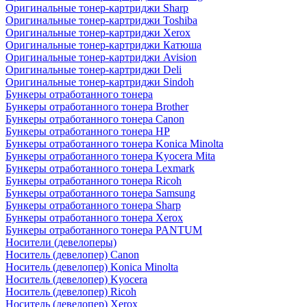
Оригинальные тонер-картриджи Sharp
Оригинальные тонер-картриджи Toshiba
Оригинальные тонер-картриджи Xerox
Оригинальные тонер-картриджи Катюша
Оригинальные тонер-картриджи Avision
Оригинальные тонер-картриджи Deli
Оригинальные тонер-картриджи Sindoh
Бункеры отработанного тонера
Бункеры отработанного тонера Brother
Бункеры отработанного тонера Canon
Бункеры отработанного тонера HP
Бункеры отработанного тонера Konica Minolta
Бункеры отработанного тонера Kyocera Mita
Бункеры отработанного тонера Lexmark
Бункеры отработанного тонера Ricoh
Бункеры отработанного тонера Samsung
Бункеры отработанного тонера Sharp
Бункеры отработанного тонера Xerox
Бункеры отработанного тонера PANTUM
Носители (девелоперы)
Носитель (девелопер) Canon
Носитель (девелопер) Konica Minolta
Носитель (девелопер) Kyocera
Носитель (девелопер) Ricoh
Носитель (девелопер) Xerox