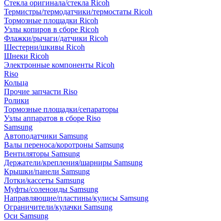
Стекла оригинала/стекла Ricoh
Термистры/термодатчики/термостаты Ricoh
Тормозные площадки Ricoh
Узлы копиров в сборе Ricoh
Флажки/рычаги/датчики Ricoh
Шестерни/шкивы Ricoh
Шнеки Ricoh
Электронные компоненты Ricoh
Riso
Кольца
Прочие запчасти Riso
Ролики
Тормозные площадки/сепараторы
Узлы аппаратов в сборе Riso
Samsung
Автоподатчики Samsung
Валы переноса/коротроны Samsung
Вентиляторы Samsung
Держатели/крепления/шарниры Samsung
Крышки/панели Samsung
Лотки/кассеты Samsung
Муфты/соленоиды Samsung
Направляющие/пластины/кулисы Samsung
Ограничители/кулачки Samsung
Оси Samsung