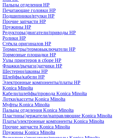
Пальцы отделения HP
Печатающие головки HP
Подшипники/втулки HP
Прочие запчасти HP
Пружины HP
Редукторы/двигатели/приводы HP
Ролики HP
Стёкла оригиналов HP
Термистры/термовыключатели HP
Тормозные площадки HP
Узлы принтеров в сборе HP
Флажки/рычаги/датчики HP
Шестерни/шкивы HP
Шлейфы/кабели HP
Электронные компоненты/платы HP
Konica Minolta
Кабели/шлейфы/провода Konica Minolta
Лотки/кассеты Konica Minolta
Муфты Konica Minolta
Пальцы отделения Konica Minolta
Пластины/держатели/направляющие Konica Minolta
Платы/электронные компоненты Konica Minolta
Прочие запчасти Konica Minolta
Пружины Konica Minolta
Редукторы/двигатели/приводы Konica Minolta