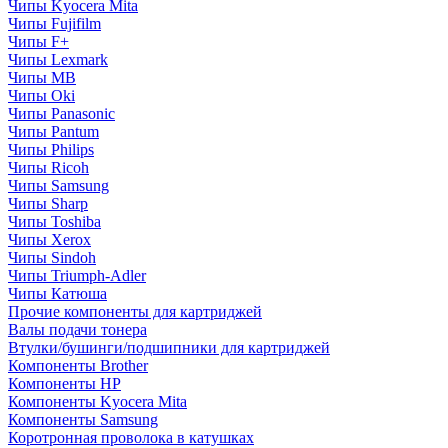
Чипы Kyocera Mita
Чипы Fujifilm
Чипы F+
Чипы Lexmark
Чипы MB
Чипы Oki
Чипы Panasonic
Чипы Pantum
Чипы Philips
Чипы Ricoh
Чипы Samsung
Чипы Sharp
Чипы Toshiba
Чипы Xerox
Чипы Sindoh
Чипы Triumph-Adler
Чипы Катюша
Прочие компоненты для картриджей
Валы подачи тонера
Втулки/бушинги/подшипники для картриджей
Компоненты Brother
Компоненты HP
Компоненты Kyocera Mita
Компоненты Samsung
Коротронная проволока в катушках