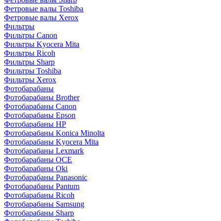
Фетровые валы Toshiba
Фетровые валы Xerox
Фильтры
Фильтры Canon
Фильтры Kyocera Mita
Фильтры Ricoh
Фильтры Sharp
Фильтры Toshiba
Фильтры Xerox
Фотобарабаны
Фотобарабаны Brother
Фотобарабаны Canon
Фотобарабаны Epson
Фотобарабаны HP
Фотобарабаны Konica Minolta
Фотобарабаны Kyocera Mita
Фотобарабаны Lexmark
Фотобарабаны OCE
Фотобарабаны Oki
Фотобарабаны Panasonic
Фотобарабаны Pantum
Фотобарабаны Ricoh
Фотобарабаны Samsung
Фотобарабаны Sharp