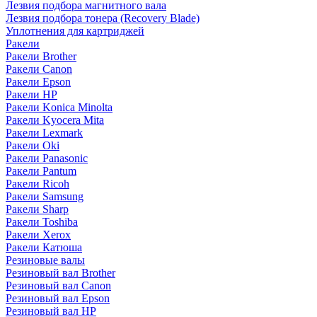
Лезвия подбора магнитного вала
Лезвия подбора тонера (Recovery Blade)
Уплотнения для картриджей
Ракели
Ракели Brother
Ракели Canon
Ракели Epson
Ракели HP
Ракели Konica Minolta
Ракели Kyocera Mita
Ракели Lexmark
Ракели Oki
Ракели Panasonic
Ракели Pantum
Ракели Ricoh
Ракели Samsung
Ракели Sharp
Ракели Toshiba
Ракели Xerox
Ракели Катюша
Резиновые валы
Резиновый вал Brother
Резиновый вал Canon
Резиновый вал Epson
Резиновый вал HP