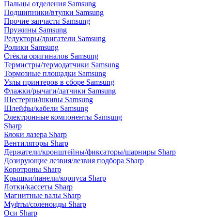
Пальцы отделения Samsung
Подшипники/втулки Samsung
Прочие запчасти Samsung
Пружины Samsung
Редукторы/двигатели Samsung
Ролики Samsung
Стёкла оригиналов Samsung
Термистры/термодатчики Samsung
Тормозные площадки Samsung
Узлы принтеров в сборе Samsung
Флажки/рычаги/датчики Samsung
Шестерни/шкивы Samsung
Шлейфы/кабели Samsung
Электронные компоненты Samsung
Sharp
Блоки лазера Sharp
Вентиляторы Sharp
Держатели/кронштейны/фиксаторы/шарниры Sharp
Дозирующие лезвия/лезвия подбора Sharp
Коротроны Sharp
Крышки/панели/корпуса Sharp
Лотки/кассеты Sharp
Магнитные валы Sharp
Муфты/соленоиды Sharp
Оси Sharp