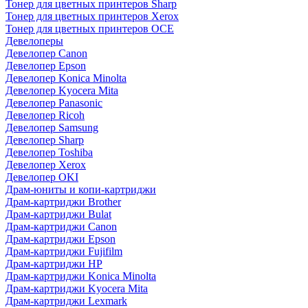
Тонер для цветных принтеров Sharp
Тонер для цветных принтеров Xerox
Тонер для цветных принтеров OCE
Девелоперы
Девелопер Canon
Девелопер Epson
Девелопер Konica Minolta
Девелопер Kyocera Mita
Девелопер Panasonic
Девелопер Ricoh
Девелопер Samsung
Девелопер Sharp
Девелопер Toshiba
Девелопер Xerox
Девелопер OKI
Драм-юниты и копи-картриджи
Драм-картриджи Brother
Драм-картриджи Bulat
Драм-картриджи Canon
Драм-картриджи Epson
Драм-картриджи Fujifilm
Драм-картриджи HP
Драм-картриджи Konica Minolta
Драм-картриджи Kyocera Mita
Драм-картриджи Lexmark