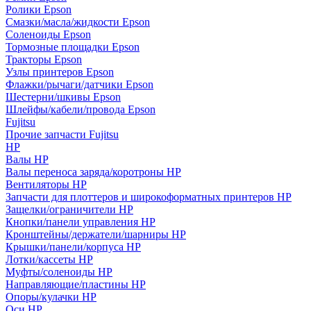
Ролики Epson
Смазки/масла/жидкости Epson
Соленоиды Epson
Тормозные площадки Epson
Тракторы Epson
Узлы принтеров Epson
Флажки/рычаги/датчики Epson
Шестерни/шкивы Epson
Шлейфы/кабели/провода Epson
Fujitsu
Прочие запчасти Fujitsu
HP
Валы HP
Валы переноса заряда/коротроны HP
Вентиляторы HP
Запчасти для плоттеров и широкоформатных принтеров HP
Защелки/ограничители HP
Кнопки/панели управления HP
Кронштейны/держатели/шарниры HP
Крышки/панели/корпуса HP
Лотки/кассеты HP
Муфты/соленоиды HP
Направляющие/пластины HP
Опоры/кулачки HP
Оси HP