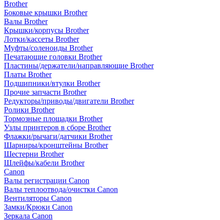
Brother
Боковые крышки Brother
Валы Brother
Крышки/корпусы Brother
Лотки/кассеты Brother
Муфты/соленоиды Brother
Печатающие головки Brother
Пластины/держатели/направляющие Brother
Платы Brother
Подшипники/втулки Brother
Прочие запчасти Brother
Редукторы/приводы/двигатели Brother
Ролики Brother
Тормозные площадки Brother
Узлы принтеров в сборе Brother
Флажки/рычаги/датчики Brother
Шарниры/кронштейны Brother
Шестерни Brother
Шлейфы/кабели Brother
Canon
Валы регистрации Canon
Валы теплоотвода/очистки Canon
Вентиляторы Canon
Замки/Крюки Canon
Зеркала Canon