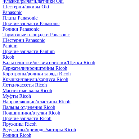
Флажки/рычаги/датчики Oki
Шестерни/шкивы Oki
Panasonic
Платы Panasonic
Прочие запчасти Panasonic
Ролики Panasonic
Тормозные площадки Panasonic
Шестерни Panasonic
Pantum
Прочие запчасти Pantum
Ricoh
Валы очистки/лезвия очистки/Щетки Ricoh
Держатели/кронштейны Ricoh
Коротроны/ролики заряда Ricoh
Крышки/панели/корпуса Ricoh
Лотки/кассеты Ricoh
Магнитные валы Ricoh
Муфты Ricoh
Направляющие/пластины Ricoh
Пальцы отделения Ricoh
Подшипники/втулки Ricoh
Прочие запчасти Ricoh
Пружины Ricoh
Редукторы/приводы/моторы Ricoh
Ролики Ricoh