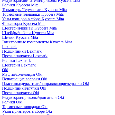
Редукторы/двигатели/приводы Kyocera Mita
Ролики Kyocera Mita
Термистры/Термостаты Kyocera Mita
Тормозные площадки Kyocera Mita
Узлы копиров в сборе Kyocera Mita
Фиксаторы Kyocera Mita
Шестерни/шкивы Kyocera Mita
Шлейфы/кабели Kyocera Mita
Шнеки Kyocera Mita
Электронные компоненты Kyocera Mita
Lexmark
Подшипники Lexmark
Прочие запчасти Lexmark
Ролики Lexmark
Шестерни Lexmark
Oki
Муфты/соленоиды Oki
Печатающие головки Oki
Пластины/держатели/направляющие/кулачки Oki
Подшипники/втулки Oki
Прочие запчасти Oki
Редукторы/приводы/двигатели Oki
Ролики Oki
Тормозные площадки Oki
Узлы принтеров в сборе Oki