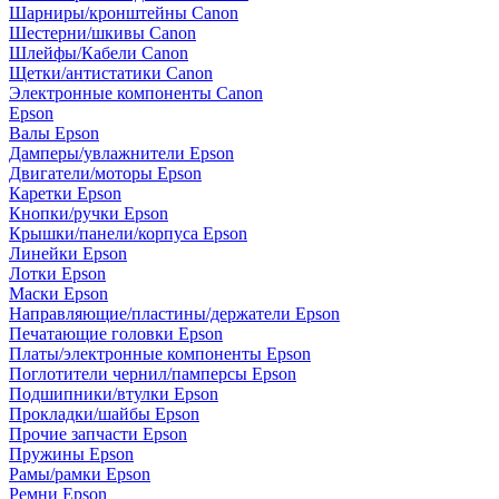
Шарниры/кронштейны Canon
Шестерни/шкивы Canon
Шлейфы/Кабели Canon
Щетки/антистатики Canon
Электронные компоненты Canon
Epson
Валы Epson
Дамперы/увлажнители Epson
Двигатели/моторы Epson
Каретки Epson
Кнопки/ручки Epson
Крышки/панели/корпуса Epson
Линейки Epson
Лотки Epson
Маски Epson
Направляющие/пластины/держатели Epson
Печатающие головки Epson
Платы/электронные компоненты Epson
Поглотители чернил/памперсы Epson
Подшипники/втулки Epson
Прокладки/шайбы Epson
Прочие запчасти Epson
Пружины Epson
Рамы/рамки Epson
Ремни Epson