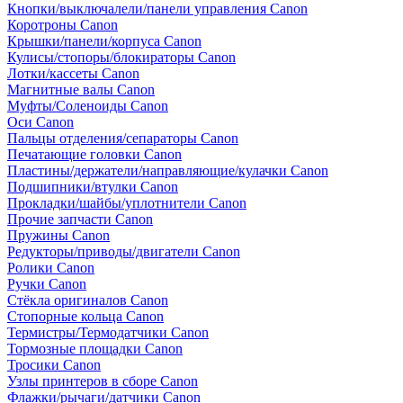
Кнопки/выключалели/панели управления Canon
Коротроны Canon
Крышки/панели/корпуса Canon
Кулисы/стопоры/блокираторы Canon
Лотки/кассеты Canon
Магнитные валы Canon
Муфты/Соленоиды Canon
Оси Canon
Пальцы отделения/сепараторы Canon
Печатающие головки Canon
Пластины/держатели/направляющие/кулачки Canon
Подшипники/втулки Canon
Прокладки/шайбы/уплотнители Canon
Прочие запчасти Canon
Пружины Canon
Редукторы/приводы/двигатели Canon
Ролики Canon
Ручки Canon
Стёкла оригиналов Canon
Стопорные кольца Canon
Термистры/Термодатчики Canon
Тормозные площадки Canon
Тросики Canon
Узлы принтеров в сборе Canon
Флажки/рычаги/датчики Canon