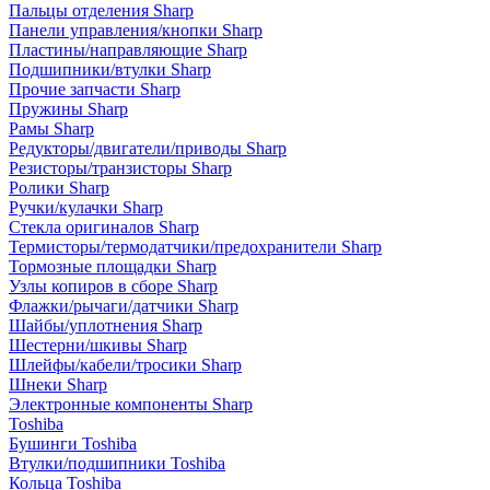
Пальцы отделения Sharp
Панели управления/кнопки Sharp
Пластины/направляющие Sharp
Подшипники/втулки Sharp
Прочие запчасти Sharp
Пружины Sharp
Рамы Sharp
Редукторы/двигатели/приводы Sharp
Резисторы/транзисторы Sharp
Ролики Sharp
Ручки/кулачки Sharp
Стекла оригиналов Sharp
Термисторы/термодатчики/предохранители Sharp
Тормозные площадки Sharp
Узлы копиров в сборе Sharp
Флажки/рычаги/датчики Sharp
Шайбы/уплотнения Sharp
Шестерни/шкивы Sharp
Шлейфы/кабели/тросики Sharp
Шнеки Sharp
Электронные компоненты Sharp
Toshiba
Бушинги Toshiba
Втулки/подшипники Toshiba
Кольца Toshiba