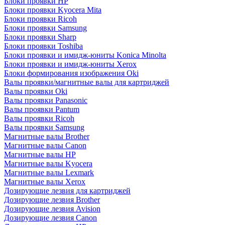
Блоки проявки HP
Блоки проявки Kyocera Mita
Блоки проявки Ricoh
Блоки проявки Samsung
Блоки проявки Sharp
Блоки проявки Toshiba
Блоки проявки и имидж-юниты Konica Minolta
Блоки проявки и имидж-юниты Xerox
Блоки формирования изображения Oki
Валы проявки/магнитные валы для картриджей
Валы проявки Oki
Валы проявки Panasonic
Валы проявки Pantum
Валы проявки Ricoh
Валы проявки Samsung
Магнитные валы Brother
Магнитные валы Canon
Магнитные валы HP
Магнитные валы Kyocera
Магнитные валы Lexmark
Магнитные валы Xerox
Дозирующие лезвия для картриджей
Дозирующие лезвия Brother
Дозирующие лезвия Avision
Дозирующие лезвия Canon