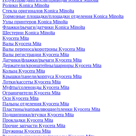
Ролики Konica Minolta
Стекла оригиналов Konica Minolta
Тормозные площадки/площадки отделения Konica Minolta
Узлы принтеров Konica Minolta
Флажки/рычаги/датчики Konica Minolta
Шестерни Konica Minolta
Kyocera Mita
Валы Kyocera Mita
Валы переноса/коротроны Kyocera Mita
Валы регистрации Kyocera Mita
Датчики/флажки/рычаги Kyocera Mita
Держатели/кронштейны/шарниры Kyocera Mita
Кольца Kyocera Mita
Крышки/панели/корпуса Kyocera Mita
Лотки/кассеты Kyocera Mita
Муфты/соленоиды Kyocera Mita
Ограничители Kyocera Mita
Оси Kyocera Mita
Пальцы отделения Kyocera Mita
Пластины/направляющие/пленки Kyocera Mita
Подшипники/втулки Kyocera Mita
Прокладки Kyocera Mita
Прочие запчасти Kyocera Mita
Пружины Kyocera Mita