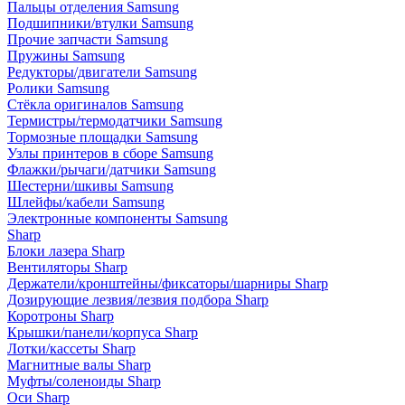
Пальцы отделения Samsung
Подшипники/втулки Samsung
Прочие запчасти Samsung
Пружины Samsung
Редукторы/двигатели Samsung
Ролики Samsung
Стёкла оригиналов Samsung
Термистры/термодатчики Samsung
Тормозные площадки Samsung
Узлы принтеров в сборе Samsung
Флажки/рычаги/датчики Samsung
Шестерни/шкивы Samsung
Шлейфы/кабели Samsung
Электронные компоненты Samsung
Sharp
Блоки лазера Sharp
Вентиляторы Sharp
Держатели/кронштейны/фиксаторы/шарниры Sharp
Дозирующие лезвия/лезвия подбора Sharp
Коротроны Sharp
Крышки/панели/корпуса Sharp
Лотки/кассеты Sharp
Магнитные валы Sharp
Муфты/соленоиды Sharp
Оси Sharp