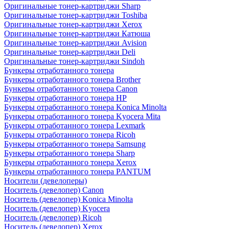
Оригинальные тонер-картриджи Sharp
Оригинальные тонер-картриджи Toshiba
Оригинальные тонер-картриджи Xerox
Оригинальные тонер-картриджи Катюша
Оригинальные тонер-картриджи Avision
Оригинальные тонер-картриджи Deli
Оригинальные тонер-картриджи Sindoh
Бункеры отработанного тонера
Бункеры отработанного тонера Brother
Бункеры отработанного тонера Canon
Бункеры отработанного тонера HP
Бункеры отработанного тонера Konica Minolta
Бункеры отработанного тонера Kyocera Mita
Бункеры отработанного тонера Lexmark
Бункеры отработанного тонера Ricoh
Бункеры отработанного тонера Samsung
Бункеры отработанного тонера Sharp
Бункеры отработанного тонера Xerox
Бункеры отработанного тонера PANTUM
Носители (девелоперы)
Носитель (девелопер) Canon
Носитель (девелопер) Konica Minolta
Носитель (девелопер) Kyocera
Носитель (девелопер) Ricoh
Носитель (девелопер) Xerox