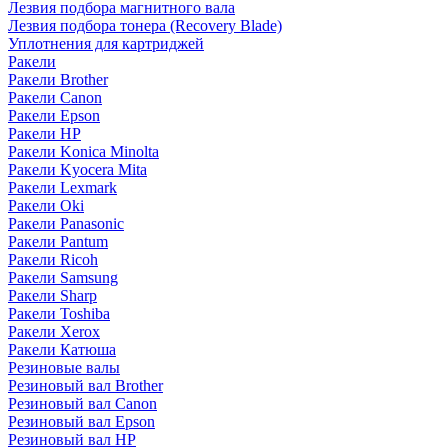
Лезвия подбора магнитного вала
Лезвия подбора тонера (Recovery Blade)
Уплотнения для картриджей
Ракели
Ракели Brother
Ракели Canon
Ракели Epson
Ракели HP
Ракели Konica Minolta
Ракели Kyocera Mita
Ракели Lexmark
Ракели Oki
Ракели Panasonic
Ракели Pantum
Ракели Ricoh
Ракели Samsung
Ракели Sharp
Ракели Toshiba
Ракели Xerox
Ракели Катюша
Резиновые валы
Резиновый вал Brother
Резиновый вал Canon
Резиновый вал Epson
Резиновый вал HP