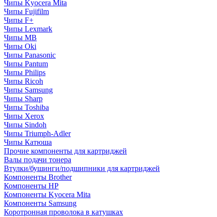
Чипы Kyocera Mita
Чипы Fujifilm
Чипы F+
Чипы Lexmark
Чипы MB
Чипы Oki
Чипы Panasonic
Чипы Pantum
Чипы Philips
Чипы Ricoh
Чипы Samsung
Чипы Sharp
Чипы Toshiba
Чипы Xerox
Чипы Sindoh
Чипы Triumph-Adler
Чипы Катюша
Прочие компоненты для картриджей
Валы подачи тонера
Втулки/бушинги/подшипники для картриджей
Компоненты Brother
Компоненты HP
Компоненты Kyocera Mita
Компоненты Samsung
Коротронная проволока в катушках