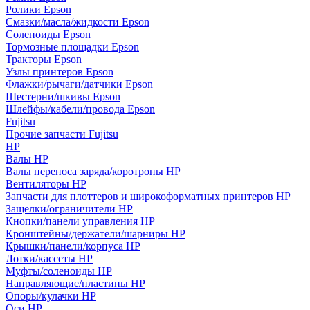
Ролики Epson
Смазки/масла/жидкости Epson
Соленоиды Epson
Тормозные площадки Epson
Тракторы Epson
Узлы принтеров Epson
Флажки/рычаги/датчики Epson
Шестерни/шкивы Epson
Шлейфы/кабели/провода Epson
Fujitsu
Прочие запчасти Fujitsu
HP
Валы HP
Валы переноса заряда/коротроны HP
Вентиляторы HP
Запчасти для плоттеров и широкоформатных принтеров HP
Защелки/ограничители HP
Кнопки/панели управления HP
Кронштейны/держатели/шарниры HP
Крышки/панели/корпуса HP
Лотки/кассеты HP
Муфты/соленоиды HP
Направляющие/пластины HP
Опоры/кулачки HP
Оси HP