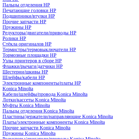
Пальцы отделения HP
Печатающие головки HP
Подшипники/втулки HP
Прочие запчасти HP
Пружины HP
Редукторы/двигатели/приводы HP
Ролики HP
Стёкла оригиналов HP
Термистры/термовыключатели HP
Тормозные площадки HP
Узлы принтеров в сборе HP
Флажки/рычаги/датчики HP
Шестерни/шкивы HP
Шлейфы/кабели HP
Электронные компоненты/платы HP
Konica Minolta
Кабели/шлейфы/провода Konica Minolta
Лотки/кассеты Konica Minolta
Муфты Konica Minolta
Пальцы отделения Konica Minolta
Пластины/держатели/направляющие Konica Minolta
Платы/электронные компоненты Konica Minolta
Прочие запчасти Konica Minolta
Пружины Konica Minolta
Редукторы/двигатели/приводы Konica Minolta