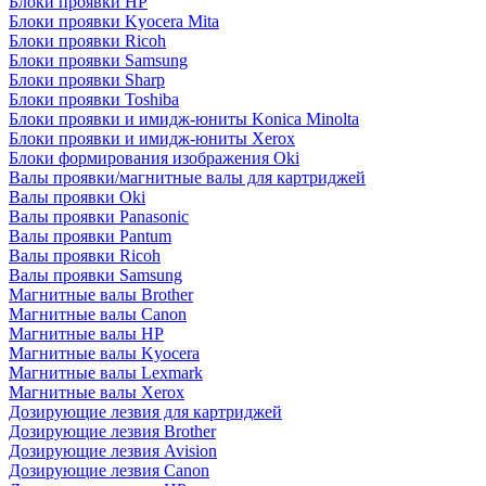
Блоки проявки HP
Блоки проявки Kyocera Mita
Блоки проявки Ricoh
Блоки проявки Samsung
Блоки проявки Sharp
Блоки проявки Toshiba
Блоки проявки и имидж-юниты Konica Minolta
Блоки проявки и имидж-юниты Xerox
Блоки формирования изображения Oki
Валы проявки/магнитные валы для картриджей
Валы проявки Oki
Валы проявки Panasonic
Валы проявки Pantum
Валы проявки Ricoh
Валы проявки Samsung
Магнитные валы Brother
Магнитные валы Canon
Магнитные валы HP
Магнитные валы Kyocera
Магнитные валы Lexmark
Магнитные валы Xerox
Дозирующие лезвия для картриджей
Дозирующие лезвия Brother
Дозирующие лезвия Avision
Дозирующие лезвия Canon