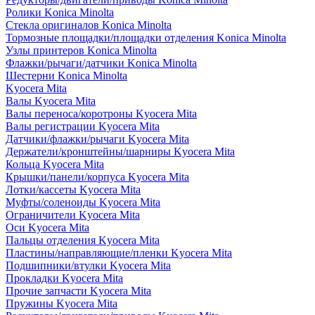
Ролики Konica Minolta
Стекла оригиналов Konica Minolta
Тормозные площадки/площадки отделения Konica Minolta
Узлы принтеров Konica Minolta
Флажки/рычаги/датчики Konica Minolta
Шестерни Konica Minolta
Kyocera Mita
Валы Kyocera Mita
Валы переноса/коротроны Kyocera Mita
Валы регистрации Kyocera Mita
Датчики/флажки/рычаги Kyocera Mita
Держатели/кронштейны/шарниры Kyocera Mita
Кольца Kyocera Mita
Крышки/панели/корпуса Kyocera Mita
Лотки/кассеты Kyocera Mita
Муфты/соленоиды Kyocera Mita
Ограничители Kyocera Mita
Оси Kyocera Mita
Пальцы отделения Kyocera Mita
Пластины/направляющие/пленки Kyocera Mita
Подшипники/втулки Kyocera Mita
Прокладки Kyocera Mita
Прочие запчасти Kyocera Mita
Пружины Kyocera Mita