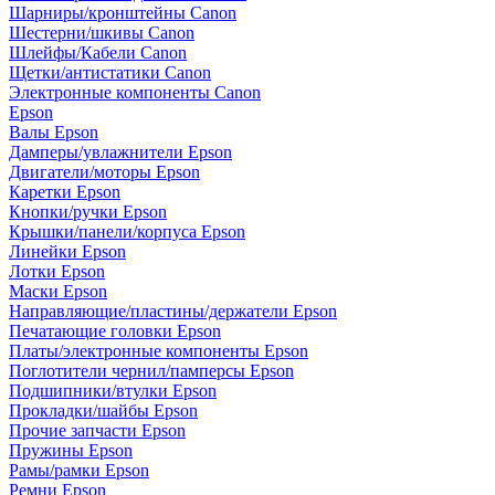
Шарниры/кронштейны Canon
Шестерни/шкивы Canon
Шлейфы/Кабели Canon
Щетки/антистатики Canon
Электронные компоненты Canon
Epson
Валы Epson
Дамперы/увлажнители Epson
Двигатели/моторы Epson
Каретки Epson
Кнопки/ручки Epson
Крышки/панели/корпуса Epson
Линейки Epson
Лотки Epson
Маски Epson
Направляющие/пластины/держатели Epson
Печатающие головки Epson
Платы/электронные компоненты Epson
Поглотители чернил/памперсы Epson
Подшипники/втулки Epson
Прокладки/шайбы Epson
Прочие запчасти Epson
Пружины Epson
Рамы/рамки Epson
Ремни Epson