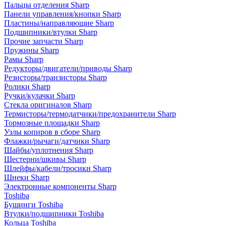
Пальцы отделения Sharp
Панели управления/кнопки Sharp
Пластины/направляющие Sharp
Подшипники/втулки Sharp
Прочие запчасти Sharp
Пружины Sharp
Рамы Sharp
Редукторы/двигатели/приводы Sharp
Резисторы/транзисторы Sharp
Ролики Sharp
Ручки/кулачки Sharp
Стекла оригиналов Sharp
Термисторы/термодатчики/предохранители Sharp
Тормозные площадки Sharp
Узлы копиров в сборе Sharp
Флажки/рычаги/датчики Sharp
Шайбы/уплотнения Sharp
Шестерни/шкивы Sharp
Шлейфы/кабели/тросики Sharp
Шнеки Sharp
Электронные компоненты Sharp
Toshiba
Бушинги Toshiba
Втулки/подшипники Toshiba
Кольца Toshiba