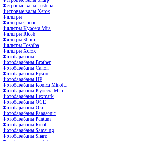
Фетровые валы Toshiba
Фетровые валы Xerox
Фильтры
Фильтры Canon
Фильтры Kyocera Mita
Фильтры Ricoh
Фильтры Sharp
Фильтры Toshiba
Фильтры Xerox
Фотобарабаны
Фотобарабаны Brother
Фотобарабаны Canon
Фотобарабаны Epson
Фотобарабаны HP
Фотобарабаны Konica Minolta
Фотобарабаны Kyocera Mita
Фотобарабаны Lexmark
Фотобарабаны OCE
Фотобарабаны Oki
Фотобарабаны Panasonic
Фотобарабаны Pantum
Фотобарабаны Ricoh
Фотобарабаны Samsung
Фотобарабаны Sharp