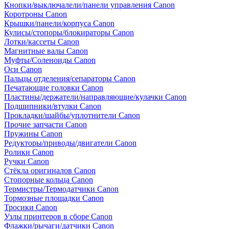
Кнопки/выключалели/панели управления Canon
Коротроны Canon
Крышки/панели/корпуса Canon
Кулисы/стопоры/блокираторы Canon
Лотки/кассеты Canon
Магнитные валы Canon
Муфты/Соленоиды Canon
Оси Canon
Пальцы отделения/сепараторы Canon
Печатающие головки Canon
Пластины/держатели/направляющие/кулачки Canon
Подшипники/втулки Canon
Прокладки/шайбы/уплотнители Canon
Прочие запчасти Canon
Пружины Canon
Редукторы/приводы/двигатели Canon
Ролики Canon
Ручки Canon
Стёкла оригиналов Canon
Стопорные кольца Canon
Термистры/Термодатчики Canon
Тормозные площадки Canon
Тросики Canon
Узлы принтеров в сборе Canon
Флажки/рычаги/датчики Canon