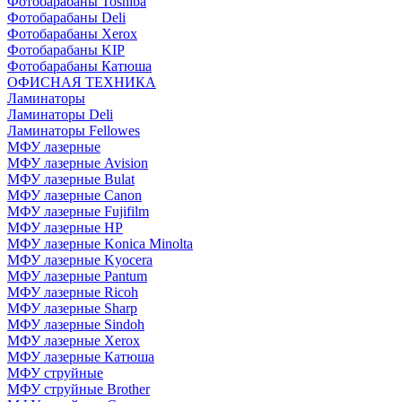
Фотобарабаны Toshiba
Фотобарабаны Deli
Фотобарабаны Xerox
Фотобарабаны KIP
Фотобарабаны Катюша
ОФИСНАЯ ТЕХНИКА
Ламинаторы
Ламинаторы Deli
Ламинаторы Fellowes
МФУ лазерные
МФУ лазерные Avision
МФУ лазерные Bulat
МФУ лазерные Canon
МФУ лазерные Fujifilm
МФУ лазерные HP
МФУ лазерные Konica Minolta
МФУ лазерные Kyocera
МФУ лазерные Pantum
МФУ лазерные Ricoh
МФУ лазерные Sharp
МФУ лазерные Sindoh
МФУ лазерные Xerox
МФУ лазерные Катюша
МФУ струйные
МФУ струйные Brother