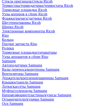
Стекла оригинала/стекла Ricoh
Термистры/термодатчики/термостаты Ricoh
Тормозные площадки Ricoh
Узлы копиров в сборе Ricoh
Флажки/рычаги/датчики Ricoh
Шестерни/шкивы Ricoh
Шнеки Ricoh
Электронные компоненты Ricoh
Riso
Кольца
Прочие запчасти Riso
Ролики
Тормозные площадки/сепараторы
Узлы аппаратов в сборе Riso
Samsung
Автоподатчики Samsung
Валы переноса/коротроны Samsung
Вентиляторы Samsung
Держатели/крепления/шарниры Samsung
Крышки/панели Samsung
Лотки/кассеты Samsung
Муфты/соленоиды Samsung
Направляющие/пластины/кулисы Samsung
Ограничители/кулачки Samsung
Оси Samsung