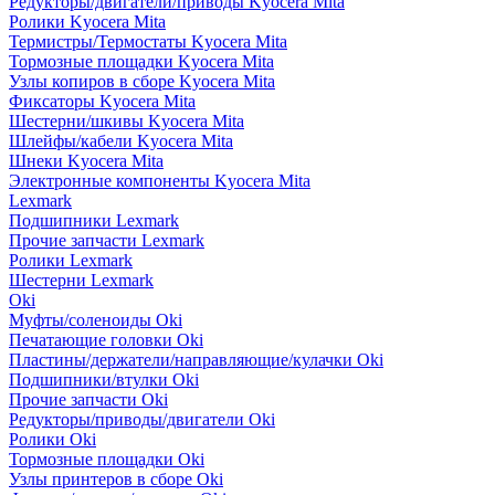
Редукторы/двигатели/приводы Kyocera Mita
Ролики Kyocera Mita
Термистры/Термостаты Kyocera Mita
Тормозные площадки Kyocera Mita
Узлы копиров в сборе Kyocera Mita
Фиксаторы Kyocera Mita
Шестерни/шкивы Kyocera Mita
Шлейфы/кабели Kyocera Mita
Шнеки Kyocera Mita
Электронные компоненты Kyocera Mita
Lexmark
Подшипники Lexmark
Прочие запчасти Lexmark
Ролики Lexmark
Шестерни Lexmark
Oki
Муфты/соленоиды Oki
Печатающие головки Oki
Пластины/держатели/направляющие/кулачки Oki
Подшипники/втулки Oki
Прочие запчасти Oki
Редукторы/приводы/двигатели Oki
Ролики Oki
Тормозные площадки Oki
Узлы принтеров в сборе Oki