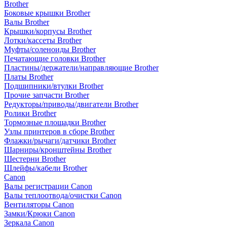
Brother
Боковые крышки Brother
Валы Brother
Крышки/корпусы Brother
Лотки/кассеты Brother
Муфты/соленоиды Brother
Печатающие головки Brother
Пластины/держатели/направляющие Brother
Платы Brother
Подшипники/втулки Brother
Прочие запчасти Brother
Редукторы/приводы/двигатели Brother
Ролики Brother
Тормозные площадки Brother
Узлы принтеров в сборе Brother
Флажки/рычаги/датчики Brother
Шарниры/кронштейны Brother
Шестерни Brother
Шлейфы/кабели Brother
Canon
Валы регистрации Canon
Валы теплоотвода/очистки Canon
Вентиляторы Canon
Замки/Крюки Canon
Зеркала Canon