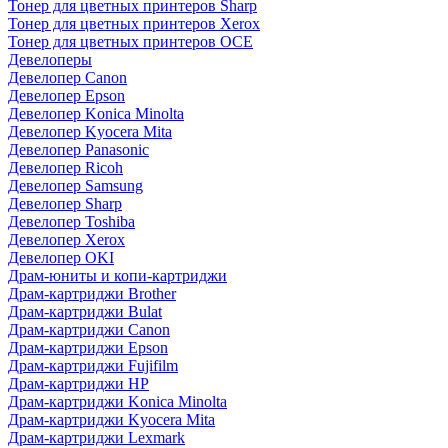
Тонер для цветных принтеров Sharp
Тонер для цветных принтеров Xerox
Тонер для цветных принтеров OCE
Девелоперы
Девелопер Canon
Девелопер Epson
Девелопер Konica Minolta
Девелопер Kyocera Mita
Девелопер Panasonic
Девелопер Ricoh
Девелопер Samsung
Девелопер Sharp
Девелопер Toshiba
Девелопер Xerox
Девелопер OKI
Драм-юниты и копи-картриджи
Драм-картриджи Brother
Драм-картриджи Bulat
Драм-картриджи Canon
Драм-картриджи Epson
Драм-картриджи Fujifilm
Драм-картриджи HP
Драм-картриджи Konica Minolta
Драм-картриджи Kyocera Mita
Драм-картриджи Lexmark