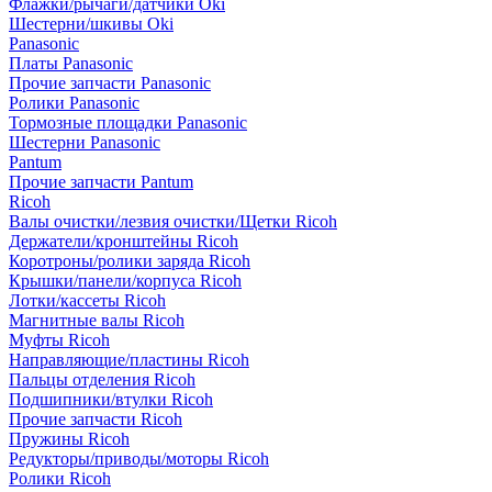
Флажки/рычаги/датчики Oki
Шестерни/шкивы Oki
Panasonic
Платы Panasonic
Прочие запчасти Panasonic
Ролики Panasonic
Тормозные площадки Panasonic
Шестерни Panasonic
Pantum
Прочие запчасти Pantum
Ricoh
Валы очистки/лезвия очистки/Щетки Ricoh
Держатели/кронштейны Ricoh
Коротроны/ролики заряда Ricoh
Крышки/панели/корпуса Ricoh
Лотки/кассеты Ricoh
Магнитные валы Ricoh
Муфты Ricoh
Направляющие/пластины Ricoh
Пальцы отделения Ricoh
Подшипники/втулки Ricoh
Прочие запчасти Ricoh
Пружины Ricoh
Редукторы/приводы/моторы Ricoh
Ролики Ricoh