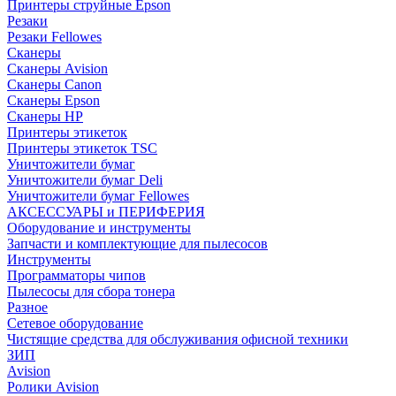
Принтеры струйные Epson
Резаки
Резаки Fellowes
Сканеры
Сканеры Avision
Сканеры Canon
Сканеры Epson
Сканеры HP
Принтеры этикеток
Принтеры этикеток TSC
Уничтожители бумаг
Уничтожители бумаг Deli
Уничтожители бумаг Fellowes
АКСЕССУАРЫ и ПЕРИФЕРИЯ
Оборудование и инструменты
Запчасти и комплектующие для пылесосов
Инструменты
Программаторы чипов
Пылесосы для сбора тонера
Разное
Сетевое оборудование
Чистящие средства для обслуживания офисной техники
ЗИП
Avision
Ролики Avision