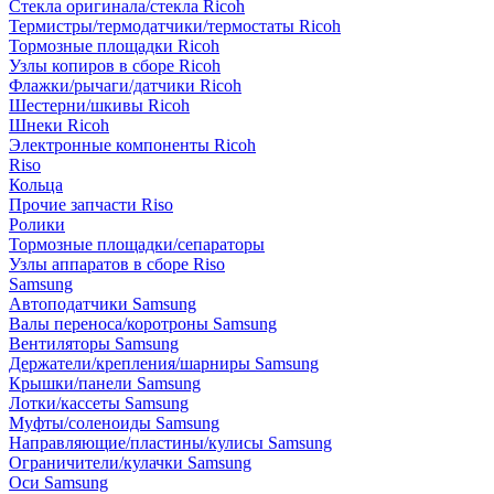
Стекла оригинала/стекла Ricoh
Термистры/термодатчики/термостаты Ricoh
Тормозные площадки Ricoh
Узлы копиров в сборе Ricoh
Флажки/рычаги/датчики Ricoh
Шестерни/шкивы Ricoh
Шнеки Ricoh
Электронные компоненты Ricoh
Riso
Кольца
Прочие запчасти Riso
Ролики
Тормозные площадки/сепараторы
Узлы аппаратов в сборе Riso
Samsung
Автоподатчики Samsung
Валы переноса/коротроны Samsung
Вентиляторы Samsung
Держатели/крепления/шарниры Samsung
Крышки/панели Samsung
Лотки/кассеты Samsung
Муфты/соленоиды Samsung
Направляющие/пластины/кулисы Samsung
Ограничители/кулачки Samsung
Оси Samsung