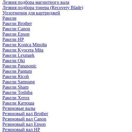
Лезвия подбора магнитного вала
Лезвия подбора тонера (Recovery Blade)
Уплотнения для картриджей
Ракели
Ракели Brother
Ракели Canon
Ракели Epson
Ракели HP
Ракели Konica Minolta
Ракели Kyocera Mita
Ракели Lexmark
Ракели Oki
Ракели Panasonic
Ракели Pantum
Ракели Ricoh
Ракели Samsung
Ракели Sharp
Ракели Toshiba
Ракели Xerox
Ракели Катюша
Резиновые валы
Резиновый вал Brother
Резиновый вал Canon
Резиновый вал Epson
Резиновый вал HP