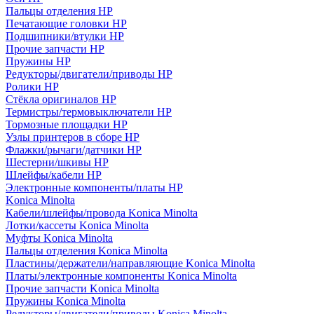
Пальцы отделения HP
Печатающие головки HP
Подшипники/втулки HP
Прочие запчасти HP
Пружины HP
Редукторы/двигатели/приводы HP
Ролики HP
Стёкла оригиналов HP
Термистры/термовыключатели HP
Тормозные площадки HP
Узлы принтеров в сборе HP
Флажки/рычаги/датчики HP
Шестерни/шкивы HP
Шлейфы/кабели HP
Электронные компоненты/платы HP
Konica Minolta
Кабели/шлейфы/провода Konica Minolta
Лотки/кассеты Konica Minolta
Муфты Konica Minolta
Пальцы отделения Konica Minolta
Пластины/держатели/направляющие Konica Minolta
Платы/электронные компоненты Konica Minolta
Прочие запчасти Konica Minolta
Пружины Konica Minolta
Редукторы/двигатели/приводы Konica Minolta