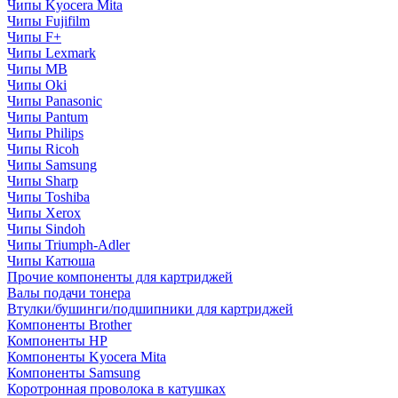
Чипы Kyocera Mita
Чипы Fujifilm
Чипы F+
Чипы Lexmark
Чипы MB
Чипы Oki
Чипы Panasonic
Чипы Pantum
Чипы Philips
Чипы Ricoh
Чипы Samsung
Чипы Sharp
Чипы Toshiba
Чипы Xerox
Чипы Sindoh
Чипы Triumph-Adler
Чипы Катюша
Прочие компоненты для картриджей
Валы подачи тонера
Втулки/бушинги/подшипники для картриджей
Компоненты Brother
Компоненты HP
Компоненты Kyocera Mita
Компоненты Samsung
Коротронная проволока в катушках