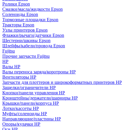
Ролики Epson
Смазки/масла/жидкости Epson
Соленоиды Epson
Тормозные площадки Epson
Тракторы Epson
Узлы принтеров Epson
Флажки/рычаги/датчики Epson
Шестерни/шкивы Epson
Шлейфы/кабели/провода Epson
Fujitsu
Прочие запчасти Fujitsu
HP
Валы HP
Валы переноса заряда/коротроны HP
Вентиляторы HP
Запчасти для плоттеров и широкоформатных принтеров HP
Защелки/ограничители HP
Кнопки/панели управления HP
Кронштейны/держатели/шарниры HP
Крышки/панели/корпуса HP
Лотки/кассеты HP
Муфты/соленоиды HP
Направляющие/пластины HP
Опоры/кулачки HP
Оси HP