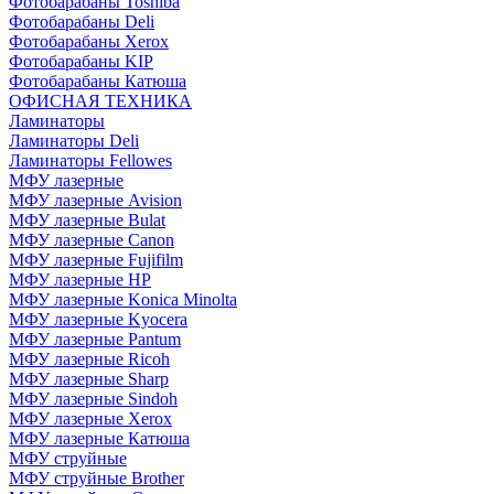
Фотобарабаны Toshiba
Фотобарабаны Deli
Фотобарабаны Xerox
Фотобарабаны KIP
Фотобарабаны Катюша
ОФИСНАЯ ТЕХНИКА
Ламинаторы
Ламинаторы Deli
Ламинаторы Fellowes
МФУ лазерные
МФУ лазерные Avision
МФУ лазерные Bulat
МФУ лазерные Canon
МФУ лазерные Fujifilm
МФУ лазерные HP
МФУ лазерные Konica Minolta
МФУ лазерные Kyocera
МФУ лазерные Pantum
МФУ лазерные Ricoh
МФУ лазерные Sharp
МФУ лазерные Sindoh
МФУ лазерные Xerox
МФУ лазерные Катюша
МФУ струйные
МФУ струйные Brother