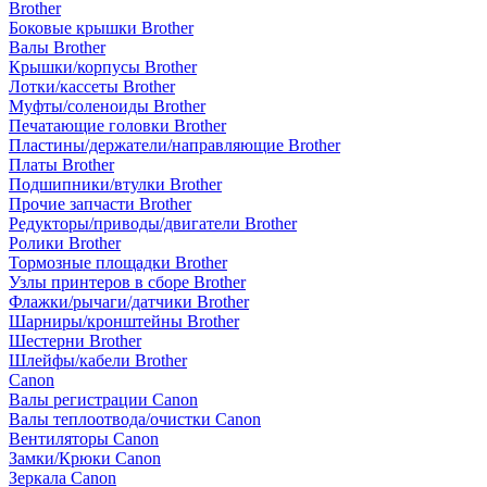
Brother
Боковые крышки Brother
Валы Brother
Крышки/корпусы Brother
Лотки/кассеты Brother
Муфты/соленоиды Brother
Печатающие головки Brother
Пластины/держатели/направляющие Brother
Платы Brother
Подшипники/втулки Brother
Прочие запчасти Brother
Редукторы/приводы/двигатели Brother
Ролики Brother
Тормозные площадки Brother
Узлы принтеров в сборе Brother
Флажки/рычаги/датчики Brother
Шарниры/кронштейны Brother
Шестерни Brother
Шлейфы/кабели Brother
Canon
Валы регистрации Canon
Валы теплоотвода/очистки Canon
Вентиляторы Canon
Замки/Крюки Canon
Зеркала Canon