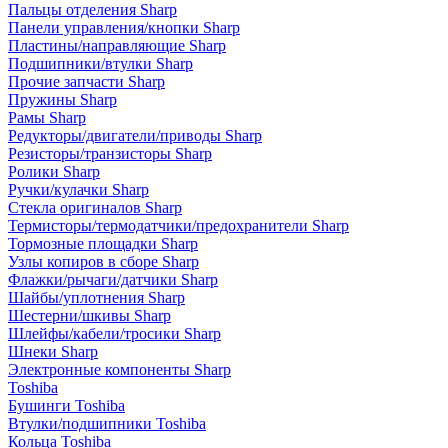
Пальцы отделения Sharp
Панели управления/кнопки Sharp
Пластины/направляющие Sharp
Подшипники/втулки Sharp
Прочие запчасти Sharp
Пружины Sharp
Рамы Sharp
Редукторы/двигатели/приводы Sharp
Резисторы/транзисторы Sharp
Ролики Sharp
Ручки/кулачки Sharp
Стекла оригиналов Sharp
Термисторы/термодатчики/предохранители Sharp
Тормозные площадки Sharp
Узлы копиров в сборе Sharp
Флажки/рычаги/датчики Sharp
Шайбы/уплотнения Sharp
Шестерни/шкивы Sharp
Шлейфы/кабели/тросики Sharp
Шнеки Sharp
Электронные компоненты Sharp
Toshiba
Бушинги Toshiba
Втулки/подшипники Toshiba
Кольца Toshiba