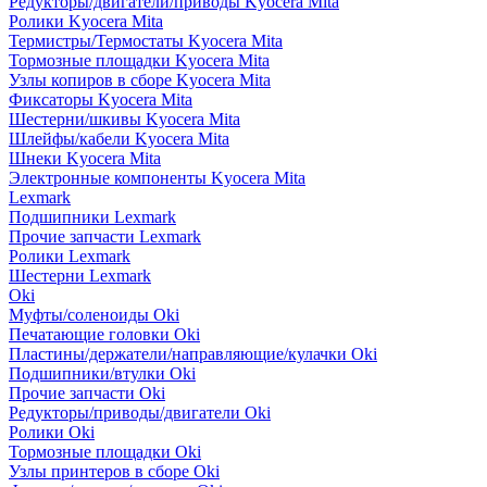
Редукторы/двигатели/приводы Kyocera Mita
Ролики Kyocera Mita
Термистры/Термостаты Kyocera Mita
Тормозные площадки Kyocera Mita
Узлы копиров в сборе Kyocera Mita
Фиксаторы Kyocera Mita
Шестерни/шкивы Kyocera Mita
Шлейфы/кабели Kyocera Mita
Шнеки Kyocera Mita
Электронные компоненты Kyocera Mita
Lexmark
Подшипники Lexmark
Прочие запчасти Lexmark
Ролики Lexmark
Шестерни Lexmark
Oki
Муфты/соленоиды Oki
Печатающие головки Oki
Пластины/держатели/направляющие/кулачки Oki
Подшипники/втулки Oki
Прочие запчасти Oki
Редукторы/приводы/двигатели Oki
Ролики Oki
Тормозные площадки Oki
Узлы принтеров в сборе Oki