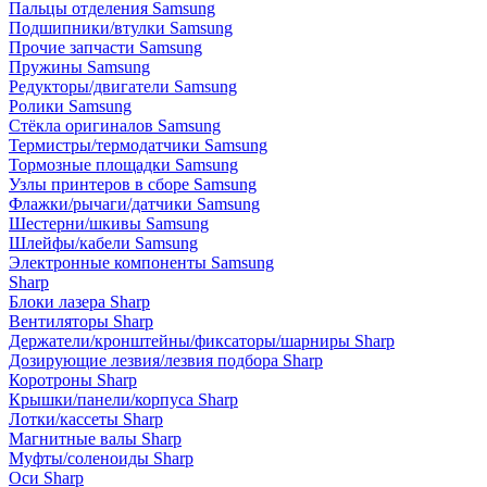
Пальцы отделения Samsung
Подшипники/втулки Samsung
Прочие запчасти Samsung
Пружины Samsung
Редукторы/двигатели Samsung
Ролики Samsung
Стёкла оригиналов Samsung
Термистры/термодатчики Samsung
Тормозные площадки Samsung
Узлы принтеров в сборе Samsung
Флажки/рычаги/датчики Samsung
Шестерни/шкивы Samsung
Шлейфы/кабели Samsung
Электронные компоненты Samsung
Sharp
Блоки лазера Sharp
Вентиляторы Sharp
Держатели/кронштейны/фиксаторы/шарниры Sharp
Дозирующие лезвия/лезвия подбора Sharp
Коротроны Sharp
Крышки/панели/корпуса Sharp
Лотки/кассеты Sharp
Магнитные валы Sharp
Муфты/соленоиды Sharp
Оси Sharp