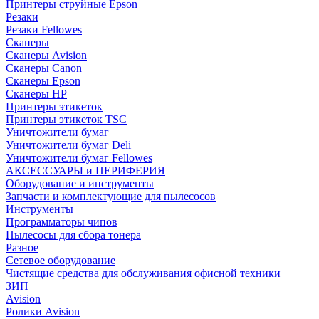
Принтеры струйные Epson
Резаки
Резаки Fellowes
Сканеры
Сканеры Avision
Сканеры Canon
Сканеры Epson
Сканеры HP
Принтеры этикеток
Принтеры этикеток TSC
Уничтожители бумаг
Уничтожители бумаг Deli
Уничтожители бумаг Fellowes
АКСЕССУАРЫ и ПЕРИФЕРИЯ
Оборудование и инструменты
Запчасти и комплектующие для пылесосов
Инструменты
Программаторы чипов
Пылесосы для сбора тонера
Разное
Сетевое оборудование
Чистящие средства для обслуживания офисной техники
ЗИП
Avision
Ролики Avision