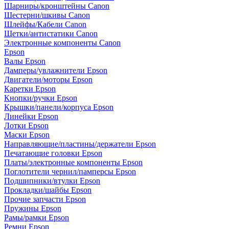
Шарниры/кронштейны Canon
Шестерни/шкивы Canon
Шлейфы/Кабели Canon
Щетки/антистатики Canon
Электронные компоненты Canon
Epson
Валы Epson
Дамперы/увлажнители Epson
Двигатели/моторы Epson
Каретки Epson
Кнопки/ручки Epson
Крышки/панели/корпуса Epson
Линейки Epson
Лотки Epson
Маски Epson
Направляющие/пластины/держатели Epson
Печатающие головки Epson
Платы/электронные компоненты Epson
Поглотители чернил/памперсы Epson
Подшипники/втулки Epson
Прокладки/шайбы Epson
Прочие запчасти Epson
Пружины Epson
Рамы/рамки Epson
Ремни Epson