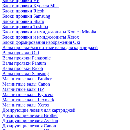
Блоки проявки HP
Блоки проявки Kyocera Mita
Блоки проявки Ricoh
Блоки проявки Samsung
Блоки проявки Sharp
Блоки проявки Toshiba
Блоки проявки и имидж-юниты Konica Minolta
Блоки проявки и имидж-юниты Xerox
Блоки формирования изображения Oki
Валы проявки/магнитные валы для картриджей
Валы проявки Oki
Валы проявки Panasonic
Валы проявки Pantum
Валы проявки Ricoh
Валы проявки Samsung
Магнитные валы Brother
Магнитные валы Canon
Магнитные валы HP
Магнитные валы Kyocera
Магнитные валы Lexmark
Магнитные валы Xerox
Дозирующие лезвия для картриджей
Дозирующие лезвия Brother
Дозирующие лезвия Avision
Дозирующие лезвия Canon