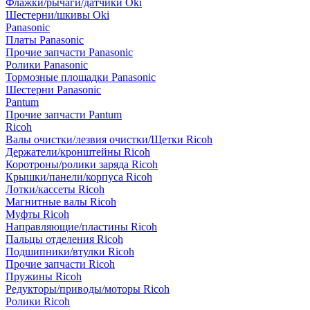
Флажки/рычаги/датчики Oki
Шестерни/шкивы Oki
Panasonic
Платы Panasonic
Прочие запчасти Panasonic
Ролики Panasonic
Тормозные площадки Panasonic
Шестерни Panasonic
Pantum
Прочие запчасти Pantum
Ricoh
Валы очистки/лезвия очистки/Щетки Ricoh
Держатели/кронштейны Ricoh
Коротроны/ролики заряда Ricoh
Крышки/панели/корпуса Ricoh
Лотки/кассеты Ricoh
Магнитные валы Ricoh
Муфты Ricoh
Направляющие/пластины Ricoh
Пальцы отделения Ricoh
Подшипники/втулки Ricoh
Прочие запчасти Ricoh
Пружины Ricoh
Редукторы/приводы/моторы Ricoh
Ролики Ricoh