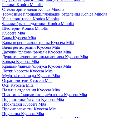
Ролики Konica Minolta
Стекла оригиналов Konica Minolta
Тормозные площадки/площадки отделения Konica Minolta
Узлы принтеров Konica Minolta
Флажки/рычаги/датчики Konica Minolta
Шестерни Konica Minolta
Kyocera Mita
Валы Kyocera Mita
Валы переноса/коротроны Kyocera Mita
Валы регистрации Kyocera Mita
Датчики/флажки/рычаги Kyocera Mita
Держатели/кронштейны/шарниры Kyocera Mita
Кольца Kyocera Mita
Крышки/панели/корпуса Kyocera Mita
Лотки/кассеты Kyocera Mita
Муфты/соленоиды Kyocera Mita
Ограничители Kyocera Mita
Оси Kyocera Mita
Пальцы отделения Kyocera Mita
Пластины/направляющие/пленки Kyocera Mita
Подшипники/втулки Kyocera Mita
Прокладки Kyocera Mita
Прочие запчасти Kyocera Mita
Пружины Kyocera Mita