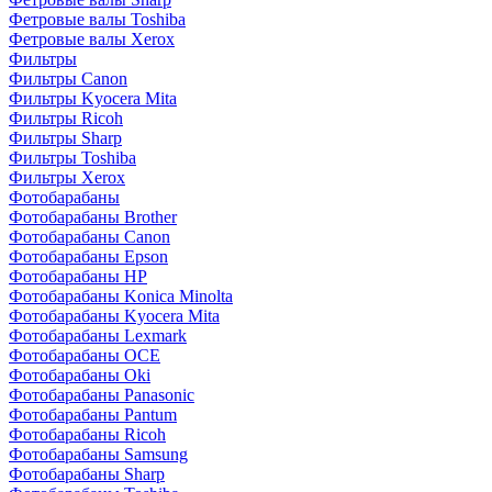
Фетровые валы Toshiba
Фетровые валы Xerox
Фильтры
Фильтры Canon
Фильтры Kyocera Mita
Фильтры Ricoh
Фильтры Sharp
Фильтры Toshiba
Фильтры Xerox
Фотобарабаны
Фотобарабаны Brother
Фотобарабаны Canon
Фотобарабаны Epson
Фотобарабаны HP
Фотобарабаны Konica Minolta
Фотобарабаны Kyocera Mita
Фотобарабаны Lexmark
Фотобарабаны OCE
Фотобарабаны Oki
Фотобарабаны Panasonic
Фотобарабаны Pantum
Фотобарабаны Ricoh
Фотобарабаны Samsung
Фотобарабаны Sharp