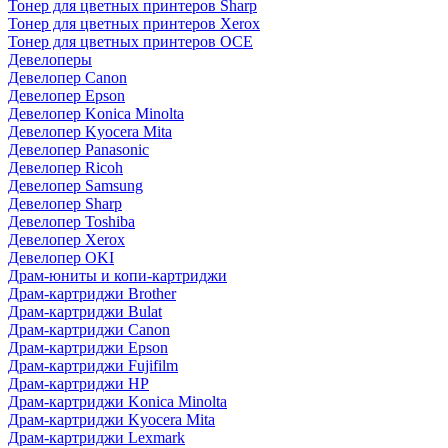
Тонер для цветных принтеров Sharp
Тонер для цветных принтеров Xerox
Тонер для цветных принтеров OCE
Девелоперы
Девелопер Canon
Девелопер Epson
Девелопер Konica Minolta
Девелопер Kyocera Mita
Девелопер Panasonic
Девелопер Ricoh
Девелопер Samsung
Девелопер Sharp
Девелопер Toshiba
Девелопер Xerox
Девелопер OKI
Драм-юниты и копи-картриджи
Драм-картриджи Brother
Драм-картриджи Bulat
Драм-картриджи Canon
Драм-картриджи Epson
Драм-картриджи Fujifilm
Драм-картриджи HP
Драм-картриджи Konica Minolta
Драм-картриджи Kyocera Mita
Драм-картриджи Lexmark