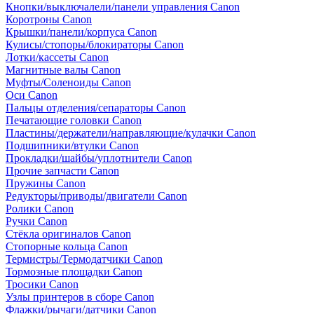
Кнопки/выключалели/панели управления Canon
Коротроны Canon
Крышки/панели/корпуса Canon
Кулисы/стопоры/блокираторы Canon
Лотки/кассеты Canon
Магнитные валы Canon
Муфты/Соленоиды Canon
Оси Canon
Пальцы отделения/сепараторы Canon
Печатающие головки Canon
Пластины/держатели/направляющие/кулачки Canon
Подшипники/втулки Canon
Прокладки/шайбы/уплотнители Canon
Прочие запчасти Canon
Пружины Canon
Редукторы/приводы/двигатели Canon
Ролики Canon
Ручки Canon
Стёкла оригиналов Canon
Стопорные кольца Canon
Термистры/Термодатчики Canon
Тормозные площадки Canon
Тросики Canon
Узлы принтеров в сборе Canon
Флажки/рычаги/датчики Canon