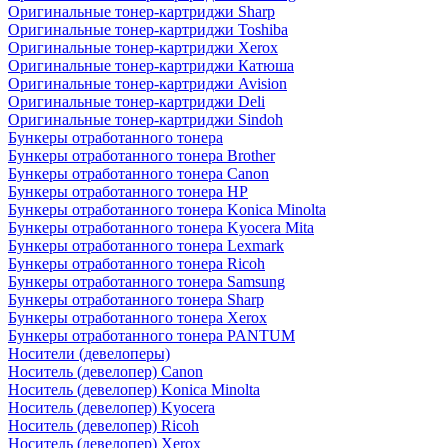
Оригинальные тонер-картриджи Sharp
Оригинальные тонер-картриджи Toshiba
Оригинальные тонер-картриджи Xerox
Оригинальные тонер-картриджи Катюша
Оригинальные тонер-картриджи Avision
Оригинальные тонер-картриджи Deli
Оригинальные тонер-картриджи Sindoh
Бункеры отработанного тонера
Бункеры отработанного тонера Brother
Бункеры отработанного тонера Canon
Бункеры отработанного тонера HP
Бункеры отработанного тонера Konica Minolta
Бункеры отработанного тонера Kyocera Mita
Бункеры отработанного тонера Lexmark
Бункеры отработанного тонера Ricoh
Бункеры отработанного тонера Samsung
Бункеры отработанного тонера Sharp
Бункеры отработанного тонера Xerox
Бункеры отработанного тонера PANTUM
Носители (девелоперы)
Носитель (девелопер) Canon
Носитель (девелопер) Konica Minolta
Носитель (девелопер) Kyocera
Носитель (девелопер) Ricoh
Носитель (девелопер) Xerox