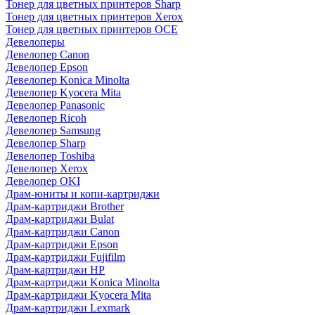
Тонер для цветных принтеров Sharp
Тонер для цветных принтеров Xerox
Тонер для цветных принтеров OCE
Девелоперы
Девелопер Canon
Девелопер Epson
Девелопер Konica Minolta
Девелопер Kyocera Mita
Девелопер Panasonic
Девелопер Ricoh
Девелопер Samsung
Девелопер Sharp
Девелопер Toshiba
Девелопер Xerox
Девелопер OKI
Драм-юниты и копи-картриджи
Драм-картриджи Brother
Драм-картриджи Bulat
Драм-картриджи Canon
Драм-картриджи Epson
Драм-картриджи Fujifilm
Драм-картриджи HP
Драм-картриджи Konica Minolta
Драм-картриджи Kyocera Mita
Драм-картриджи Lexmark