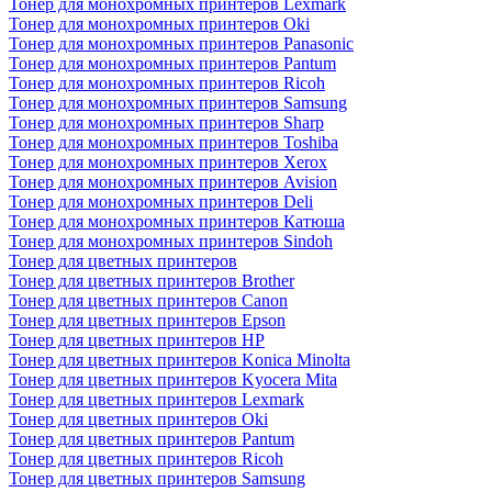
Тонер для монохромных принтеров Lexmark
Тонер для монохромных принтеров Oki
Тонер для монохромных принтеров Panasonic
Тонер для монохромных принтеров Pantum
Тонер для монохромных принтеров Ricoh
Тонер для монохромных принтеров Samsung
Тонер для монохромных принтеров Sharp
Тонер для монохромных принтеров Toshiba
Тонер для монохромных принтеров Xerox
Тонер для монохромных принтеров Avision
Тонер для монохромных принтеров Deli
Тонер для монохромных принтеров Катюша
Тонер для монохромных принтеров Sindoh
Тонер для цветных принтеров
Тонер для цветных принтеров Brother
Тонер для цветных принтеров Canon
Тонер для цветных принтеров Epson
Тонер для цветных принтеров HP
Тонер для цветных принтеров Konica Minolta
Тонер для цветных принтеров Kyocera Mita
Тонер для цветных принтеров Lexmark
Тонер для цветных принтеров Oki
Тонер для цветных принтеров Pantum
Тонер для цветных принтеров Ricoh
Тонер для цветных принтеров Samsung