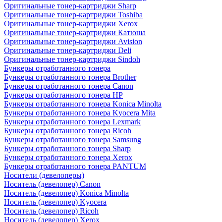
Оригинальные тонер-картриджи Sharp
Оригинальные тонер-картриджи Toshiba
Оригинальные тонер-картриджи Xerox
Оригинальные тонер-картриджи Катюша
Оригинальные тонер-картриджи Avision
Оригинальные тонер-картриджи Deli
Оригинальные тонер-картриджи Sindoh
Бункеры отработанного тонера
Бункеры отработанного тонера Brother
Бункеры отработанного тонера Canon
Бункеры отработанного тонера HP
Бункеры отработанного тонера Konica Minolta
Бункеры отработанного тонера Kyocera Mita
Бункеры отработанного тонера Lexmark
Бункеры отработанного тонера Ricoh
Бункеры отработанного тонера Samsung
Бункеры отработанного тонера Sharp
Бункеры отработанного тонера Xerox
Бункеры отработанного тонера PANTUM
Носители (девелоперы)
Носитель (девелопер) Canon
Носитель (девелопер) Konica Minolta
Носитель (девелопер) Kyocera
Носитель (девелопер) Ricoh
Носитель (девелопер) Xerox