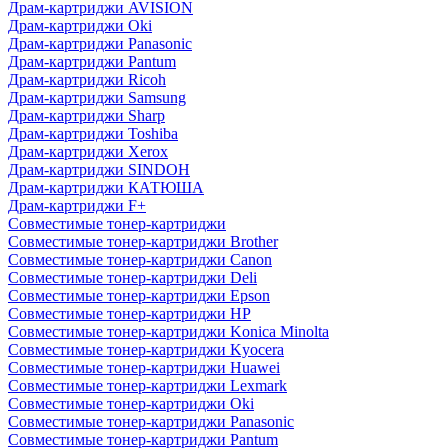
Драм-картриджи AVISION
Драм-картриджи Oki
Драм-картриджи Panasonic
Драм-картриджи Pantum
Драм-картриджи Ricoh
Драм-картриджи Samsung
Драм-картриджи Sharp
Драм-картриджи Toshiba
Драм-картриджи Xerox
Драм-картриджи SINDOH
Драм-картриджи КАТЮША
Драм-картриджи F+
Совместимые тонер-картриджи
Совместимые тонер-картриджи Brother
Совместимые тонер-картриджи Canon
Совместимые тонер-картриджи Deli
Совместимые тонер-картриджи Epson
Совместимые тонер-картриджи HP
Совместимые тонер-картриджи Konica Minolta
Совместимые тонер-картриджи Kyocera
Совместимые тонер-картриджи Huawei
Совместимые тонер-картриджи Lexmark
Совместимые тонер-картриджи Oki
Совместимые тонер-картриджи Panasonic
Совместимые тонер-картриджи Pantum