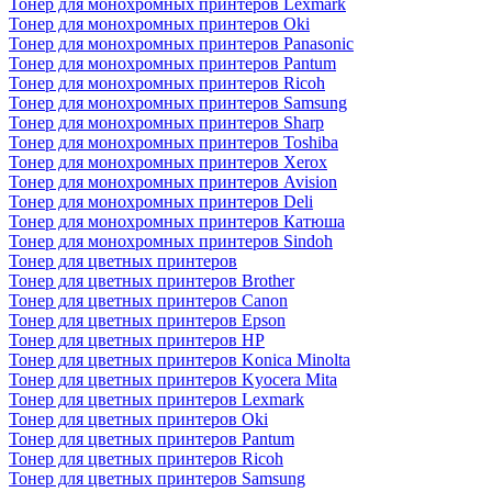
Тонер для монохромных принтеров Lexmark
Тонер для монохромных принтеров Oki
Тонер для монохромных принтеров Panasonic
Тонер для монохромных принтеров Pantum
Тонер для монохромных принтеров Ricoh
Тонер для монохромных принтеров Samsung
Тонер для монохромных принтеров Sharp
Тонер для монохромных принтеров Toshiba
Тонер для монохромных принтеров Xerox
Тонер для монохромных принтеров Avision
Тонер для монохромных принтеров Deli
Тонер для монохромных принтеров Катюша
Тонер для монохромных принтеров Sindoh
Тонер для цветных принтеров
Тонер для цветных принтеров Brother
Тонер для цветных принтеров Canon
Тонер для цветных принтеров Epson
Тонер для цветных принтеров HP
Тонер для цветных принтеров Konica Minolta
Тонер для цветных принтеров Kyocera Mita
Тонер для цветных принтеров Lexmark
Тонер для цветных принтеров Oki
Тонер для цветных принтеров Pantum
Тонер для цветных принтеров Ricoh
Тонер для цветных принтеров Samsung