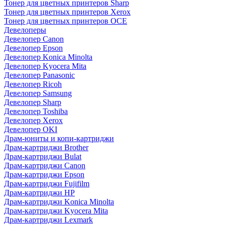
Тонер для цветных принтеров Sharp
Тонер для цветных принтеров Xerox
Тонер для цветных принтеров OCE
Девелоперы
Девелопер Canon
Девелопер Epson
Девелопер Konica Minolta
Девелопер Kyocera Mita
Девелопер Panasonic
Девелопер Ricoh
Девелопер Samsung
Девелопер Sharp
Девелопер Toshiba
Девелопер Xerox
Девелопер OKI
Драм-юниты и копи-картриджи
Драм-картриджи Brother
Драм-картриджи Bulat
Драм-картриджи Canon
Драм-картриджи Epson
Драм-картриджи Fujifilm
Драм-картриджи HP
Драм-картриджи Konica Minolta
Драм-картриджи Kyocera Mita
Драм-картриджи Lexmark