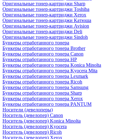
Оригинальные тонер-картриджи Sharp
Оригинальные тонер-картриджи Toshiba
Оригинальные тонер-картриджи Xerox
Оригинальные тонер-картриджи Катюша
Оригинальные тонер-картриджи Avision
Оригинальные тонер-картриджи Deli
Оригинальные тонер-картриджи Sindoh
Бункеры отработанного тонера
Бункеры отработанного тонера Brother
Бункеры отработанного тонера Canon
Бункеры отработанного тонера HP
Бункеры отработанного тонера Konica Minolta
Бункеры отработанного тонера Kyocera Mita
Бункеры отработанного тонера Lexmark
Бункеры отработанного тонера Ricoh
Бункеры отработанного тонера Samsung
Бункеры отработанного тонера Sharp
Бункеры отработанного тонера Xerox
Бункеры отработанного тонера PANTUM
Носители (девелоперы)
Носитель (девелопер) Canon
Носитель (девелопер) Konica Minolta
Носитель (девелопер) Kyocera
Носитель (девелопер) Ricoh
Носитель (девелопер) Xerox