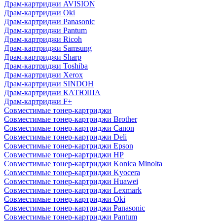
Драм-картриджи AVISION
Драм-картриджи Oki
Драм-картриджи Panasonic
Драм-картриджи Pantum
Драм-картриджи Ricoh
Драм-картриджи Samsung
Драм-картриджи Sharp
Драм-картриджи Toshiba
Драм-картриджи Xerox
Драм-картриджи SINDOH
Драм-картриджи КАТЮША
Драм-картриджи F+
Совместимые тонер-картриджи
Совместимые тонер-картриджи Brother
Совместимые тонер-картриджи Canon
Совместимые тонер-картриджи Deli
Совместимые тонер-картриджи Epson
Совместимые тонер-картриджи HP
Совместимые тонер-картриджи Konica Minolta
Совместимые тонер-картриджи Kyocera
Совместимые тонер-картриджи Huawei
Совместимые тонер-картриджи Lexmark
Совместимые тонер-картриджи Oki
Совместимые тонер-картриджи Panasonic
Совместимые тонер-картриджи Pantum