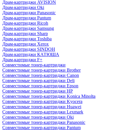
Драм-картриджи AVISION
Драм-картриджи Oki
Драм-картриджи Panasonic
Драм-картриджи Pantum
Драм-картриджи Ricoh
Драм-картриджи Samsung
Драм-картриджи Sharp
Драм-картриджи Toshiba
Драм-картриджи Xerox
Драм-картриджи SINDOH
Драм-картриджи КАТЮША
Драм-картриджи F+
Совместимые тонер-картриджи
Совместимые тонер-картриджи Brother
Совместимые тонер-картриджи Canon
Совместимые тонер-картриджи Deli
Совместимые тонер-картриджи Epson
Совместимые тонер-картриджи HP
Совместимые тонер-картриджи Konica Minolta
Совместимые тонер-картриджи Kyocera
Совместимые тонер-картриджи Huawei
Совместимые тонер-картриджи Lexmark
Совместимые тонер-картриджи Oki
Совместимые тонер-картриджи Panasonic
Совместимые тонер-картриджи Pantum