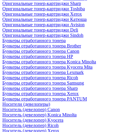
Оригинальные тонер-картриджи Sharp
Оригинальные тонер-картриджи Toshiba
Оригинальные тонер-картриджи Xerox
Оригинальные тонер-картриджи Катюша
Оригинальные тонер-картриджи Avision
Оригинальные тонер-картриджи Deli
Оригинальные тонер-картриджи Sindoh
Бункеры отработанного тонера
Бункеры отработанного тонера Brother
Бункеры отработанного тонера Canon
Бункеры отработанного тонера HP
Бункеры отработанного тонера Konica Minolta
Бункеры отработанного тонера Kyocera Mita
Бункеры отработанного тонера Lexmark
Бункеры отработанного тонера Ricoh
Бункеры отработанного тонера Samsung
Бункеры отработанного тонера Sharp
Бункеры отработанного тонера Xerox
Бункеры отработанного тонера PANTUM
Носители (девелоперы)
Носитель (девелопер) Canon
Носитель (девелопер) Konica Minolta
Носитель (девелопер) Kyocera
Носитель (девелопер) Ricoh
Носитель (девелопер) Xerox