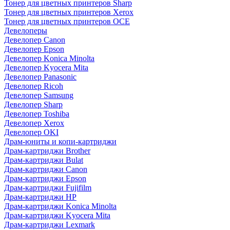
Тонер для цветных принтеров Sharp
Тонер для цветных принтеров Xerox
Тонер для цветных принтеров OCE
Девелоперы
Девелопер Canon
Девелопер Epson
Девелопер Konica Minolta
Девелопер Kyocera Mita
Девелопер Panasonic
Девелопер Ricoh
Девелопер Samsung
Девелопер Sharp
Девелопер Toshiba
Девелопер Xerox
Девелопер OKI
Драм-юниты и копи-картриджи
Драм-картриджи Brother
Драм-картриджи Bulat
Драм-картриджи Canon
Драм-картриджи Epson
Драм-картриджи Fujifilm
Драм-картриджи HP
Драм-картриджи Konica Minolta
Драм-картриджи Kyocera Mita
Драм-картриджи Lexmark